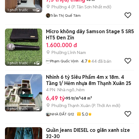
Phường 4
(
P. Tân Sơn Nhất
mới)
1 phút trước
10
Trần Thị Quế Tâm
Micro không dây Samson Stage 5 SR5
HT5 Đen Zin
1.600.000 đ
Phường Lĩnh Nam
4.7
44
đã bán
Phạm Quốc Vịnh
1 phút trước
6
Nhỉnh 6 tỷ Siêu Phẩm 4m x 18m. 4
Tầng 1/ Hẻm nhựa 8m Thạnh Xuân 25
4 PN
Nhà ngõ, hẻm
6,49 tỷ
95 tr/m²
68 m²
Phường Thạnh Xuân
(
P. Thới An
mới)
1 phút trước
11
5.0
NHÀ ĐẤT Q12
Quần jeans DIESEL co giãn xanh size
32-30