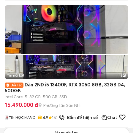
Tin nổi bật
3
Dàn 2ND i5 13400F, RTX 3050 8GB, 32GB D4,
500GB
Intel Core i5
32 GB
500 GB
SSD
15.490.000 đ
Phường Tân Sơn Nhì
4.9
152
đã bán
Bấm để hiện số
Chat
TIN HỌC MARIO