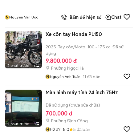
N
Bấm để hiện số
Chat
Nguyen Van Uoc
Xe côn tay Honda PL150
2025
Tay côn/Moto
100 - 175 cc
Đã sử
dụng
9.800.000 đ
2 phút trước
5
Phường Ngọc Hà
N
11
đã bán
Nguyễn Anh Tuấn
Màn hình máy tính 24 inch 75Hz
Đã sử dụng (chưa sửa chữa)
700.000 đ
Phường Định Công
2 phút trước
1
H
5.0
5
đã bán
Hờ UY