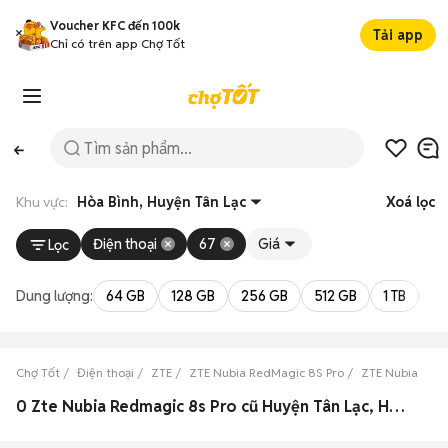
Voucher KFC đến 100k
Tải app
Chỉ có trên app Chợ Tốt
Khu vực:
Hòa Bình, Huyện Tân Lạc
Xoá lọc
Điện thoại
67
Giá
Lọc
Dung lượng:
64 GB
128 GB
256 GB
512 GB
1 TB
2 
Chợ Tốt
Điện thoại
ZTE
ZTE Nubia RedMagic 8S Pro
ZTE Nubia RedM
0 Zte Nubia Redmagic 8s Pro cũ Huyện Tân Lạc, Hòa Bình đẹp