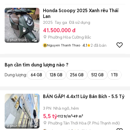
Honda Scoopy 2025 Xanh rêu Thái
Lan
2025
Tay ga
Đã sử dụng
41.500.000 đ
Phường Hòa Cường Bắc
2 phút trước
4
n
4.1
2
đã bán
Nguyen Thanh Thao
Bạn cần tìm
dung lượng
nào ?
Dung lượng:
64 GB
128 GB
256 GB
512 GB
1 TB
2 
BÁN GẤP! 4.4x11 Lũy Bán Bích - 5.5 Tỷ
3 PN
Nhà ngõ, hẻm
5,5 tỷ
112 tr/m²
49 m²
Phường Tân Thới Hòa
(
P. Phú Thạnh
mới)
2 phút trước
10