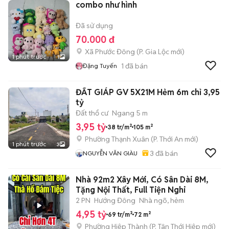
combo như hình
Đã sử dụng
70.000 đ
Xã Phước Đông
(
P. Gia Lộc
mới)
1 phút trước
1
1
đã bán
Đặng Tuyến
ĐẤT GIÁP GV 5X21M Hẻm 6m chỉ 3,95
tỷ
Đất thổ cư
Ngang 5 m
3,95 tỷ
38 tr/m²
105 m²
Phường Thạnh Xuân
(
P. Thới An
mới)
1 phút trước
3
3
đã bán
NGUYỄN VĂN GIÀU
Nhà 92m2 Xây Mới, Có Sân Dài 8M,
Tặng Nội Thất, Full Tiện Nghi
2 PN
Hướng Đông
Nhà ngõ, hẻm
4,95 tỷ
69 tr/m²
72 m²
Phường Hiệp Thành
(
P. Tân Thới Hiệp
mới)