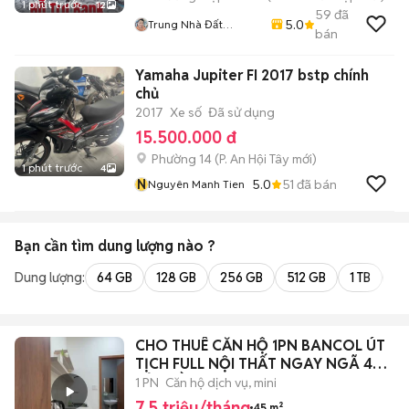
1 phút trước
12
59
đã
5.0
Trung Nhà Đất
bán
0901888734
Yamaha Jupiter FI 2017 bstp chính
chủ
2017
Xe số
Đã sử dụng
15.500.000 đ
Phường 14
(
P. An Hội Tây
mới)
1 phút trước
4
N
5.0
51
đã bán
Nguyên Manh Tien
Bạn cần tìm
dung lượng
nào ?
Dung lượng:
64 GB
128 GB
256 GB
512 GB
1 TB
2 
CHO THUÊ CĂN HỘ 1PN BANCOL ÚT
TỊCH FULL NỘI THẤT NGAY NGÃ 4
BẢY HIỀN
1 PN
Căn hộ dịch vụ, mini
7,5 triệu/tháng
45 m²