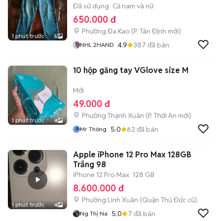
Đã sử dụng
Cả nam và nữ
650.000 đ
Phường Đa Kao
(
P. Tân Định
mới)
1 phút trước
5
4.9
387
đã bán
NHL 2HAND
10 hộp găng tay VGlove size M
Mới
49.000 đ
Phường Thạnh Xuân
(
P. Thới An
mới)
1 phút trước
4
5.0
62
đã bán
Mr Thông
Apple iPhone 12 Pro Max 128GB
Trắng 98
iPhone 12 Pro Max
128 GB
8.600.000 đ
Phường Linh Xuân (Quận Thủ Đức cũ)
1 phút trước
4
5.0
7
đã bán
Ng Thị Na