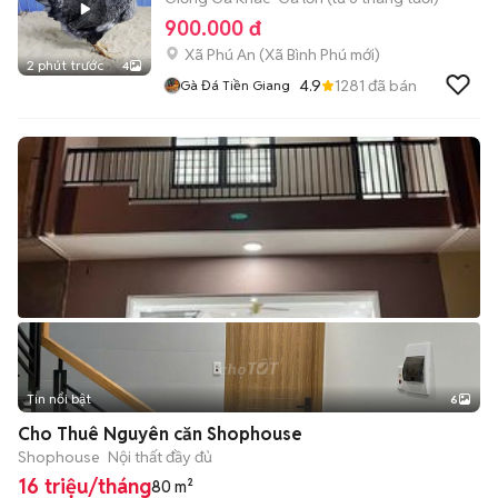
900.000 đ
Xã Phú An
(
Xã Bình Phú
mới)
2 phút trước
4
4.9
1281
đã bán
Gà Đá Tiền Giang
Tin nổi bật
6
+
2
Cho Thuê Nguyên căn Shophouse
Shophouse
Nội thất đầy đủ
16 triệu/tháng
80 m²