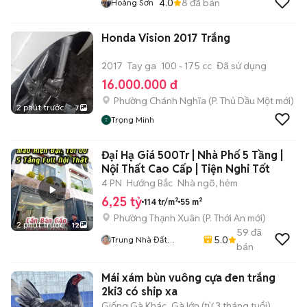
4.0
8
đã bán
Hoàng Sơn
Honda Vision 2017 Trắng
2017
Tay ga
100 - 175 cc
Đã sử dụng
16.000.000 đ
Phường Chánh Nghĩa
(
P. Thủ Dầu Một
mới)
2 phút trước
7
Trọng Minh
Đại Hạ Giá 500Tr | Nhà Phố 5 Tầng |
Nội Thất Cao Cấp | Tiện Nghi Tốt
4 PN
Hướng Bắc
Nhà ngõ, hẻm
6,25 tỷ
114 tr/m²
55 m²
Phường Thạnh Xuân
(
P. Thới An
mới)
2 phút trước
12
59
đã
5.0
Trung Nhà Đất
bán
0901888734
Mái xám bùn vuông cựa đen trắng
2ki3 có ship xa
Giống Gà Khác
Gà lớn (từ 3 tháng tuổi)