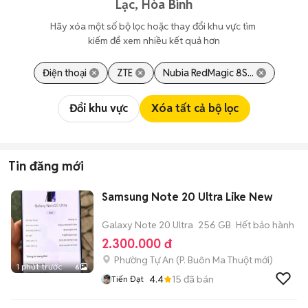
Lạc, Hòa Bình
Hãy xóa một số bộ lọc hoặc thay đổi khu vực tìm 
kiếm để xem nhiều kết quả hơn
Điện thoại
ZTE
Nubia RedMagic 8S...
Đổi khu vực
Xóa tất cả bộ lọc
Tin đăng mới
Samsung Note 20 Ultra Like New
Galaxy Note 20 Ultra
256 GB
Hết bảo hành
2.300.000 đ
Phường Tự An
(
P. Buôn Ma Thuột
mới)
1 phút trước
6
4.4
15
đã bán
Tiến Đạt