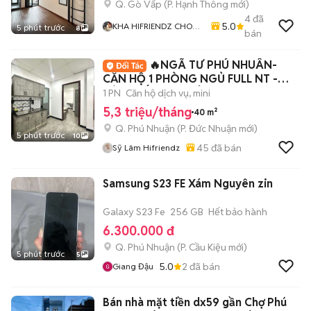
Q. Gò Vấp
(
P. Hạnh Thông
mới)
4
đã
5.0
KHA HIFRIENDZ CHO
5 phút trước
8
bán
THUÊ PHÒNG GIÁ RẺ
KHU VỰC GÒ VẤP - Q12
🔥NGÃ TƯ PHÚ NHUÂN-
- TÂN BÌNH
CĂN HỘ 1 PHÒNG NGỦ FULL NT -
TÁCH BẾP-BAN CÔNG-40M2
1 PN
Căn hộ dịch vụ, mini
5,3 triệu/tháng
40 m²
Q. Phú Nhuận
(
P. Đức Nhuận
mới)
5 phút trước
10
45
đã bán
Sỹ Lâm Hifriendz
Samsung S23 FE Xám Nguyên zin
Galaxy S23 Fe
256 GB
Hết bảo hành
6.300.000 đ
Q. Phú Nhuận
(
P. Cầu Kiệu
mới)
5 phút trước
5
5.0
2
đã bán
Giang Đậu
Bán nhà mặt tiền dx59 gần Chợ Phú