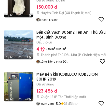
Đã sử dụng
Đồ nữ
150.000 đ
Huyện Bình Đại
(
Xã Thạnh Trị
mới)
3 phút trước
1
Thanh Ngânn
Bán đất vườn 806m2 Tân An, Thủ Dầu
Một, Bình Dương
Đất thổ cư
4 tỷ
5 tr/m²
806 m²
Thành phố Thủ Dầu Một
(
P. Chánh Hiệp
mới)
3 phút trước
5
Cộng Đồng Nhà Đất
Máy nén khí KOBELCO KOBELION
30HP 2019
Đã sử dụng
123.456 đ
Quận 12
(
P. Tân Thới Hiệp
mới)
4 phút trước
6
5.0
31
đã bán
Phạm Lâm