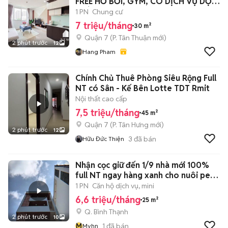
FREE HỒ BƠI, GYM, CÓ DỊCH VỤ DỌN
PHÒNG
1 PN
Chung cư
7 triệu/tháng
30 m²
Quận 7
(
P. Tân Thuận
mới)
2 phút trước
12
Hang Pham
Chính Chủ Thuê Phòng Siêu Rộng Full
NT có Sân - Kế Bên Lotte TDT Rmit
Nội thất cao cấp
7,5 triệu/tháng
45 m²
Quận 7
(
P. Tân Hưng
mới)
2 phút trước
12
3
đã bán
Hữu Đức Thiện
Nhận cọc giữ đến 1/9 nhà mới 100%
full NT ngay hàng xanh cho nuôi pet
🍃
1 PN
Căn hộ dịch vụ, mini
6,6 triệu/tháng
25 m²
Q. Bình Thạnh
2 phút trước
10
M
1
đã bán
Myhn