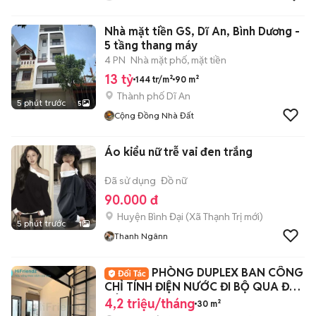
Nhà mặt tiền GS, Dĩ An, Bình Dương -
5 tầng thang máy
4 PN
Nhà mặt phố, mặt tiền
13 tỷ
144 tr/m²
90 m²
Thành phố Dĩ An
5 phút trước
5
Cộng Đồng Nhà Đất
Áo kiểu nữ trễ vai đen trắng
Đã sử dụng
Đồ nữ
90.000 đ
Huyện Bình Đại
(
Xã Thạnh Trị
mới)
5 phút trước
1
Thanh Ngânn
PHÒNG DUPLEX BAN CÔNG
CHỈ TÍNH ĐIỆN NƯỚC ĐI BỘ QUA ĐH
CÔNG NGHIỆP
4,2 triệu/tháng
30 m²