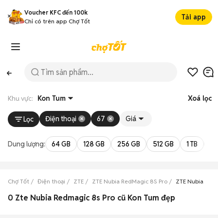
Voucher KFC đến 100k
Tải app
Chỉ có trên app Chợ Tốt
Khu vực:
Kon Tum
Xoá lọc
Điện thoại
67
Giá
Lọc
Dung lượng:
64 GB
128 GB
256 GB
512 GB
1 TB
2 
Chợ Tốt
Điện thoại
ZTE
ZTE Nubia RedMagic 8S Pro
ZTE Nubia RedM
0 Zte Nubia Redmagic 8s Pro cũ Kon Tum đẹp