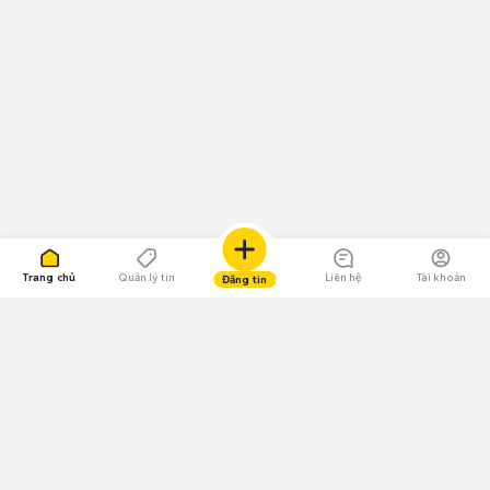
Trang chủ
Quản lý tin
Liên hệ
Tài khoản
Đăng tin
109.000 Bình chọn
Tải ứng dụng Chợ Tốt