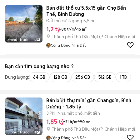
Bán đất thổ cư 5.5x15 gần Chợ Bến
Thế, Bình Dương
Đất thổ cư
Ngang 5,5 m
1,2 tỷ
80 tr/m²
15 m²
Thành phố Thủ Dầu Một
(
P. Chánh Hiệp
mới)
4 phút trước
5
Cộng Đồng Nhà Đất
Bạn cần tìm
dung lượng
nào ?
Dung lượng:
64 GB
128 GB
256 GB
512 GB
1 TB
2 
Bán biệt thự mini gần Changsin, Bình
Dương - 1.85 tỷ
3 PN
Nhà mặt phố, mặt tiền
1,85 tỷ
21 tr/m²
90 m²
Thành phố Thủ Dầu Một
(
P. Chánh Hiệp
mới)
5 phút trước
5
Cộng Đồng Nhà Đất