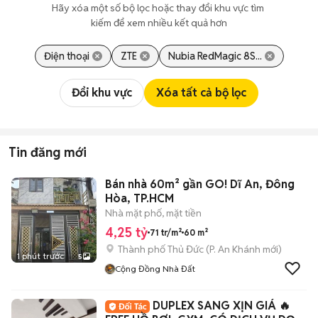
Hãy xóa một số bộ lọc hoặc thay đổi khu vực tìm 
kiếm để xem nhiều kết quả hơn
Điện thoại
ZTE
Nubia RedMagic 8S...
Đổi khu vực
Xóa tất cả bộ lọc
Tin đăng mới
Bán nhà 60m² gần GO! Dĩ An, Đông
Hòa, TP.HCM
Nhà mặt phố, mặt tiền
4,25 tỷ
71 tr/m²
60 m²
Thành phố Thủ Đức
(
P. An Khánh
mới)
1 phút trước
5
Cộng Đồng Nhà Đất
DUPLEX SANG XỊN GIÁ 🔥