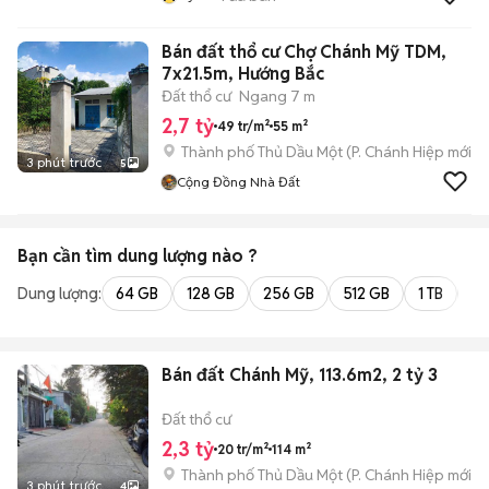
Bán đất thổ cư Chợ Chánh Mỹ TDM,
7x21.5m, Hướng Bắc
Đất thổ cư
Ngang 7 m
2,7 tỷ
49 tr/m²
55 m²
Thành phố Thủ Dầu Một
(
P. Chánh Hiệp
mới)
3 phút trước
5
Cộng Đồng Nhà Đất
Bạn cần tìm
dung lượng
nào ?
Dung lượng:
64 GB
128 GB
256 GB
512 GB
1 TB
2 
Bán đất Chánh Mỹ, 113.6m2, 2 tỷ 3
Đất thổ cư
2,3 tỷ
20 tr/m²
114 m²
Thành phố Thủ Dầu Một
(
P. Chánh Hiệp
mới)
3 phút trước
4