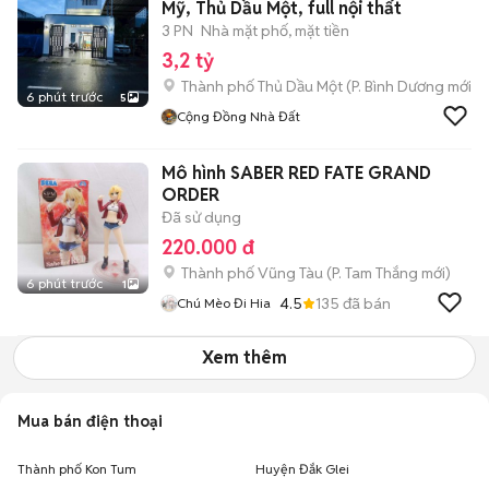
Mỹ, Thủ Dầu Một, full nội thất
3 PN
Nhà mặt phố, mặt tiền
3,2 tỷ
Thành phố Thủ Dầu Một
(
P. Bình Dương
mới)
6 phút trước
5
Cộng Đồng Nhà Đất
Mô hình SABER RED FATE GRAND
ORDER
Đã sử dụng
220.000 đ
Thành phố Vũng Tàu
(
P. Tam Thắng
mới)
6 phút trước
1
4.5
135
đã bán
Chú Mèo Đi Hia
Xem thêm
Mua bán điện thoại
Thành phố Kon Tum
Huyện Đắk Glei