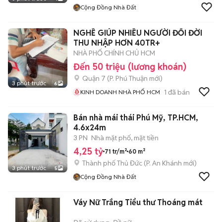
Cộng Đồng Nhà Đất
NGHỀ GIÚP NHIỀU NGƯỜI ĐỔI ĐỜI
THU NHẬP HƠN 40TR+
NHÀ PHỐ CHÍNH CHỦ HCM
Đến 50 triệu (lương khoán)
Quận 7
(
P. Phú Thuận
mới)
3 phút trước
6
1
đã bán
KINH DOANH NHÀ PHỐ HCM
Bán nhà mái thái Phú Mỹ, TP.HCM,
4.6x24m
3 PN
Nhà mặt phố, mặt tiền
4,25 tỷ
71 tr/m²
60 m²
Thành phố Thủ Đức
(
P. An Khánh
mới)
3 phút trước
5
Cộng Đồng Nhà Đất
Váy Nữ Trắng Tiểu thư Thoáng mát