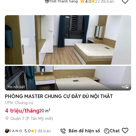
4.0
22
đã bán
Thới Thanh Sang
Tin nổi bật
12
+
2
PHÒNG MASTER CHUNG CƯ ĐẦY ĐỦ NỘI THẤT
1 PN
Chung cư
4 triệu/tháng
20 m²
Quận 7
(
P. Tân Mỹ
mới)
5.0
2
đã bán
Bấm để hiện số
Chat
S A N G