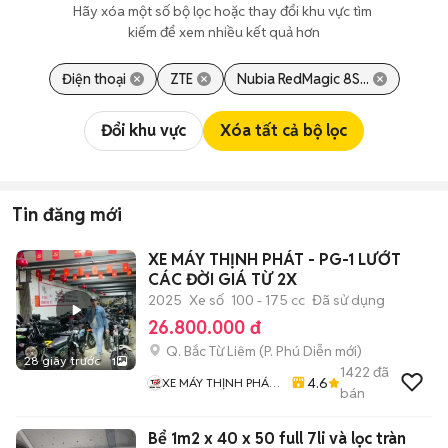
Hãy xóa một số bộ lọc hoặc thay đổi khu vực tìm 
kiếm để xem nhiều kết quả hơn
Điện thoại
ZTE
Nubia RedMagic 8S...
Đổi khu vực
Xóa tất cả bộ lọc
Tin đăng mới
XE MÁY THỊNH PHÁT - PG-1 LƯỚT
CÁC ĐỜI GIÁ TỪ 2X
2025
Xe số
100 - 175 cc
Đã sử dụng
26.800.000 đ
Q. Bắc Từ Liêm
(
P. Phú Diễn
mới)
28 giây trước
1
1422
đã
4.6
XE MÁY THỊNH PHÁT
bán
XE LƯỚT GIÁ RẺ
Bể 1m2 x 40 x 50 full 7li và lọc tràn