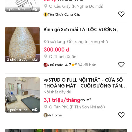
Q. Cầu Giấy
(
P. Nghĩa Đô
mới)
1 phút trước
4
T
Tên Chưa Cung Cấp
Bình gỗ Sơn mài TÀI LỘC VƯỢNG,
Đã sử dụng
Đồ trang trí trong nhà
300.000 đ
Q. Thanh Xuân
2 phút trước
6
4.7
534
đã bán
Chú Phúc
📣STUDIO FULL NỘI THẤT - CỬA SỔ
THOÁNG MÁT - CUỐI ĐƯỜNG TÂN
KỲ TÂN QUÝ📣
Nội thất đầy đủ
3,1 triệu/tháng
29 m²
Q. Tân Phú
(
P. Tân Sơn Nhì
mới)
2 phút trước
11
Vi Home