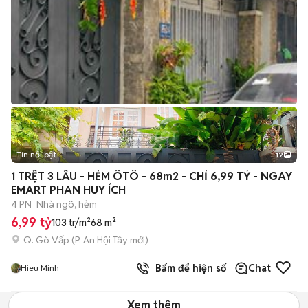
Tin nổi bật
12
+
2
1 TRỆT 3 LẦU - HẺM ÔTÔ - 68m2 - CHỈ 6,99 TỶ - NGAY
EMART PHAN HUY ÍCH
4 PN
Nhà ngõ, hẻm
6,99 tỷ
103 tr/m²
68 m²
Q. Gò Vấp
(
P. An Hội Tây
mới)
Bấm để hiện số
Chat
Hieu Minh
Xem thêm