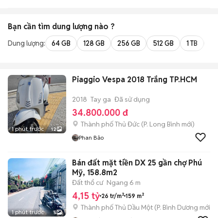
Bạn cần tìm
dung lượng
nào ?
Dung lượng:
64 GB
128 GB
256 GB
512 GB
1 TB
2 
Piaggio Vespa 2018 Trắng TP.HCM
2018
Tay ga
Đã sử dụng
34.800.000 đ
Thành phố Thủ Đức
(
P. Long Bình
mới)
1 phút trước
12
Phan Bảo
Bán đất mặt tiền DX 25 gần chợ Phú
Mỹ, 158.8m2
Đất thổ cư
Ngang 6 m
4,15 tỷ
26 tr/m²
159 m²
Thành phố Thủ Dầu Một
(
P. Bình Dương
mới)
1 phút trước
5