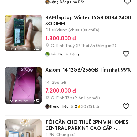
Cộng Đồng Nhà Đất
RAM laptop Wintec 16GB DDR4 2400
SODIMM
Đã sử dụng (chưa sửa chữa)
1.300.000 đ
Q. Bình Thuỷ
(
P. Thới An Đông
mới)
1 phút trước
2
Hiếu Nghĩa Đặng
Xiaomi 14 12GB/256GB Tím nhạt 99%
14
256 GB
7.200.000 đ
Q. Bình Tân
(
P. An Lạc
mới)
1 phút trước
6
5.0
30
đã bán
Trung Hiếu
TÔI CẦN CHO THUÊ 2PN VINHOMES
CENTRAL PARK NT CAO CẤP -
LANDMARK 81
2 PN
Chung cư