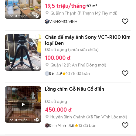
19,5 triệu/tháng
87 m²
Q. Bình Thạnh
(
P. Thạnh Mỹ Tây
mới)
1 phút trước
7
VINHOMES VINH
Chân đế máy ảnh Sony VCT-R100 Kim
loại Đen
Đã sử dụng (chưa sửa chữa)
100.000 đ
Quận 12
(
P. An Phú Đông
mới)
1 phút trước
6
4.9
1075
đã bán
Bé
Lồng chim Gỗ Nâu Cổ điển
Đã sử dụng
450.000 đ
Huyện Bình Chánh
(
Xã Tân Vĩnh Lộc
mới)
1 phút trước
1
4.8
13
đã bán
Bình Minh