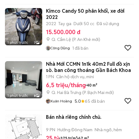
Kimco Candy 50 phân khối, xe đời
2022
2022
Tay ga
Dưới 50 cc
Đã sử dụng
15.500.000 đ
Q. Cẩm Lệ
(
P. An Khê
mới)
1 phút trước
7
1
đã bán
Công Dũng
Nhà Mới CCMN 1n1k 40m2 Full đồ xịn
sò. ban công thoáng Gần Bách Khoa
1 PN
Căn hộ dịch vụ, mini
6,5 triệu/tháng
40 m²
Q. Hai Bà Trưng
(
P. Bạch Mai
mới)
1 phút trước
8
5.0
65
đã bán
Xuân Hoàng
Bán nhà riêng chính chủ.
9 PN
Hướng Đông Nam
Nhà ngõ, hẻm
25 tỷ
375 tr/m²
67 m²