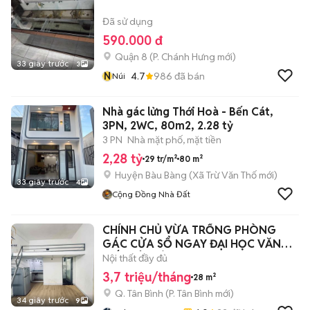
Đã sử dụng
590.000 đ
Quận 8
(
P. Chánh Hưng
mới)
33 giây trước
3
N
4.7
986
đã bán
Núi
Nhà gác lửng Thới Hoà - Bến Cát,
3PN, 2WC, 80m2, 2.28 tỷ
3 PN
Nhà mặt phố, mặt tiền
2,28 tỷ
29 tr/m²
80 m²
Huyện Bàu Bàng
(
Xã Trừ Văn Thố
mới)
33 giây trước
4
Cộng Đồng Nhà Đất
CHÍNH CHỦ VỪA TRỐNG PHÒNG
GÁC CỬA SỔ NGAY ĐẠI HỌC VĂN
HIẾN TÂN BÌNH
Nội thất đầy đủ
3,7 triệu/tháng
28 m²
Q. Tân Bình
(
P. Tân Bình
mới)
34 giây trước
9