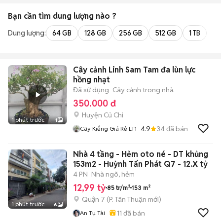
Bạn cần tìm
dung lượng
nào ?
Dung lượng:
64 GB
128 GB
256 GB
512 GB
1 TB
2 
Cây cảnh Linh Sam Tam đa lùn lực
hồng nhạt
Đã sử dụng
Cây cảnh trong nhà
350.000 đ
Huyện Củ Chi
1 phút trước
1
4.9
34
đã bán
Cây Kiểng Giá Rẻ LT1
Nhà 4 tầng - Hẻm oto né - DT khủng
153m2 - Huỳnh Tấn Phát Q7 - 12.X tỷ
4 PN
Nhà ngõ, hẻm
12,99 tỷ
85 tr/m²
153 m²
Quận 7
(
P. Tân Thuận
mới)
1 phút trước
6
11
đã bán
An Tụ Tài