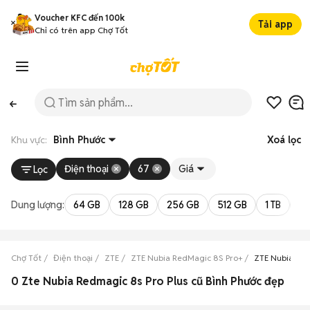
Voucher KFC đến 100k
Tải app
Chỉ có trên app Chợ Tốt
Khu vực:
Bình Phước
Xoá lọc
Điện thoại
67
Giá
Lọc
Dung lượng:
64 GB
128 GB
256 GB
512 GB
1 TB
2 
Chợ Tốt
Điện thoại
ZTE
ZTE Nubia RedMagic 8S Pro+
ZTE Nubia Red
0 Zte Nubia Redmagic 8s Pro Plus cũ Bình Phước đẹp