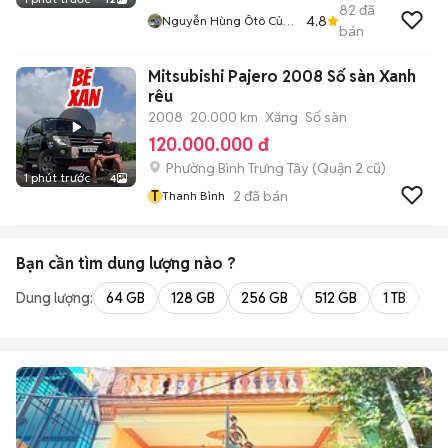
82
đã
4.8
Nguyễn Hùng Ôtô Củ
bán
Chi
Mitsubishi Pajero 2008 Số sàn Xanh
rêu
2008
20.000 km
Xăng
Số sàn
120.000.000 đ
Phường Bình Trưng Tây (Quận 2 cũ)
1 phút trước
4
T
2
đã bán
Thanh Bình
Bạn cần tìm
dung lượng
nào ?
Dung lượng:
64 GB
128 GB
256 GB
512 GB
1 TB
2 