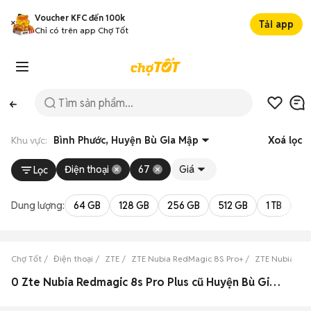
Voucher KFC đến 100k
Tải app
Chỉ có trên app Chợ Tốt
Khu vực:
Bình Phước, Huyện Bù Gia Mập
Xoá lọc
Điện thoại
67
Giá
Lọc
Dung lượng:
64 GB
128 GB
256 GB
512 GB
1 TB
2 
Chợ Tốt
Điện thoại
ZTE
ZTE Nubia RedMagic 8S Pro+
ZTE Nubia Red
0 Zte Nubia Redmagic 8s Pro Plus cũ Huyện Bù Gia Mập, Bình Phước đẹp