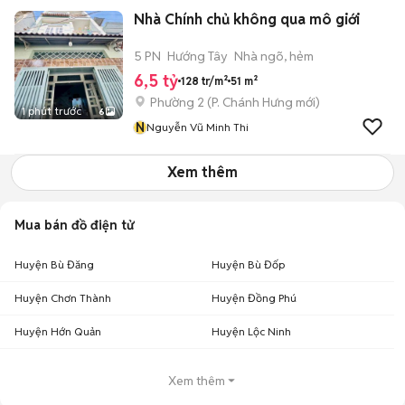
Nhà Chính chủ không qua mô giới
5 PN
Hướng Tây
Nhà ngõ, hẻm
6,5 tỷ
128 tr/m²
51 m²
Phường 2
(
P. Chánh Hưng
mới)
1 phút trước
6
N
Nguyễn Vũ Minh Thi
Xem thêm
Mua bán đồ điện tử
Huyện Bù Đăng
Huyện Bù Đốp
Huyện Chơn Thành
Huyện Đồng Phú
Huyện Hớn Quản
Huyện Lộc Ninh
Xem thêm