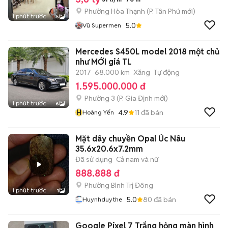
Phường Hòa Thạnh
(
P. Tân Phú
mới)
1 phút trước
5
5.0
Vũ Supermen
Mercedes S450L model 2018 một chủ
như MỚI giá TL
2017
68.000 km
Xăng
Tự động
1.595.000.000 đ
Phường 3
(
P. Gia Định
mới)
1 phút trước
6
H
4.9
11
đã bán
Hoàng Yến
Mặt dây chuyền Opal Úc Nâu
35.6x20.6x7.2mm
Đã sử dụng
Cả nam và nữ
888.888 đ
Phường Bình Trị Đông
1 phút trước
1
5.0
80
đã bán
Huynhduythe
Google Pixel 7 Trắng hỏng màn hình