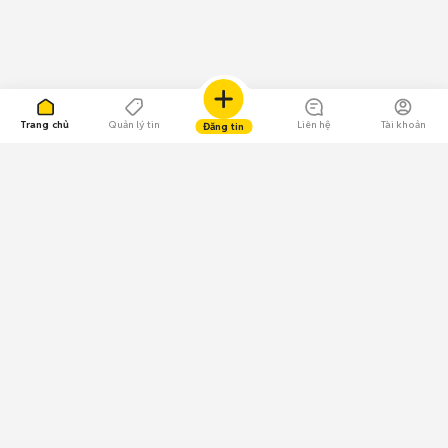
Trang chủ
Quản lý tin
Liên hệ
Tài khoản
Đăng tin
109.000 Bình chọn
Tải ứng dụng Chợ Tốt
Về Chợ Tốt
Quy chế sàn
Chính sách bảo mật
Giải quyết tranh chấp
CÔNG TY TNHH CHỢ TỐT - Người đại diện theo pháp luật:
Nguyễn Trọng Tấn; GPDKKD: 0312120782 do Sở KH & ĐT TP.HCM cấp ngày