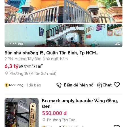
Tin nổi bật
4
Bán nhà phường 15, Quận Tân Bình, Tp HCM..
2 PN
Hướng Tây Bắc
Nhà ngõ, hẻm
6,3 tỷ
89 tr/m²
71 m²
Phường 15
(
P. Tân Sơn
mới)
a
1
đã bán
Bấm để hiện số
Chat
Anh Long.
Bo mạch amply karaoke Vàng đồng,
Đen
550.000 đ
Phường Tân Tạo