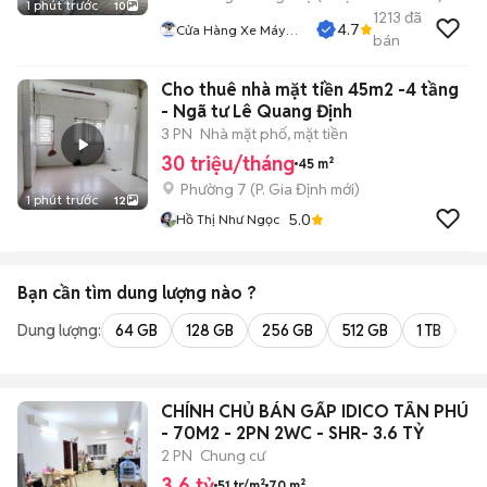
1 phút trước
10
1213
đã
4.7
Cửa Hàng Xe Máy
bán
Sơn Thủ Đức
Cho thuê nhà mặt tiền 45m2 -4 tầng
- Ngã tư Lê Quang Định
3 PN
Nhà mặt phố, mặt tiền
30 triệu/tháng
45 m²
Phường 7
(
P. Gia Định
mới)
1 phút trước
12
5.0
Hồ Thị Như Ngọc
Bạn cần tìm
dung lượng
nào ?
Dung lượng:
64 GB
128 GB
256 GB
512 GB
1 TB
2 
CHÍNH CHỦ BÁN GẤP IDICO TÂN PHÚ
- 70M2 - 2PN 2WC - SHR- 3.6 TỶ
2 PN
Chung cư
3,6 tỷ
51 tr/m²
70 m²