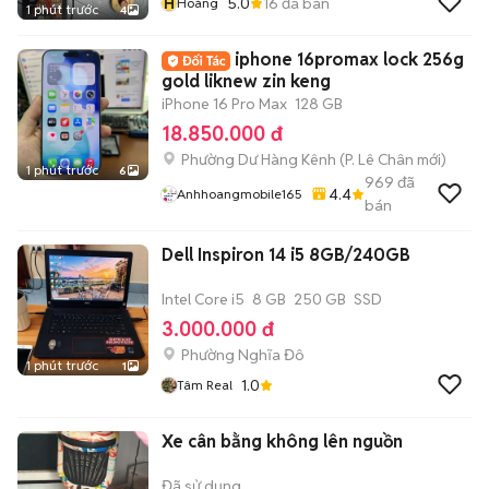
H
5.0
16
đã bán
Hoàng
1 phút trước
4
iphone 16promax lock 256g
gold liknew zin keng
iPhone 16 Pro Max
128 GB
18.850.000 đ
Phường Dư Hàng Kênh
(
P. Lê Chân
mới)
1 phút trước
6
969
đã
4.4
Anhhoangmobile165
bán
Dell Inspiron 14 i5 8GB/240GB
Intel Core i5
8 GB
250 GB
SSD
3.000.000 đ
Phường Nghĩa Đô
1 phút trước
1
1.0
Tâm Real
Xe cân bằng không lên nguồn
Đã sử dụng