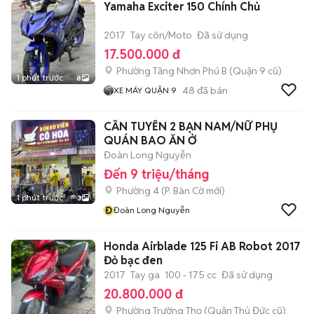
Yamaha Exciter 150 Chính Chủ
2017
Tay côn/Moto
Đã sử dụng
17.500.000 đ
Phường Tăng Nhơn Phú B (Quận 9 cũ)
1 phút trước
8
48
đã bán
XE MÁY QUẬN 9
CẦN TUYỂN 2 BẠN NAM/NỮ PHỤ
QUÁN BAO ĂN Ở
Đoàn Long Nguyễn
Đến 9 triệu/tháng
Phường 4
(
P. Bàn Cờ
mới)
1 phút trước
3
Đ
Đoàn Long Nguyễn
Honda Airblade 125 Fi AB Robot 2017
Đỏ bạc đen
2017
Tay ga
100 - 175 cc
Đã sử dụng
20.800.000 đ
Phường Trường Thọ (Quận Thủ Đức cũ)