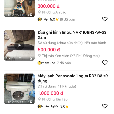
200.000 đ
Phường An Lạc
1 phút trước
3
H
5.0
118
đã bán
Hiệp
Đầu ghi hình Imou NVR1108HS-W-S2
Xám
Đã sử dụng (chưa sửa chữa)
Hết bảo hành
500.000 đ
Thị trấn Yên Viên
(
Xã Phù Đổng
mới)
1 phút trước
1
P
7
đã bán
Pham Loc
Máy lạnh Panasonic 1 ngựa R32 Đã sử
dụng
Đã sử dụng
1 HP (ngựa)
1.000.000 đ
Phường Tân Tạo
1 phút trước
4
N
3.0
Nhân Nghĩa