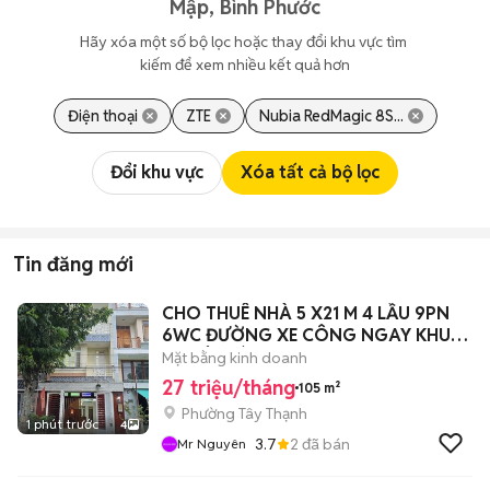
Mập, Bình Phước
Hãy xóa một số bộ lọc hoặc thay đổi khu vực tìm 
kiếm để xem nhiều kết quả hơn
Điện thoại
ZTE
Nubia RedMagic 8S...
Đổi khu vực
Xóa tất cả bộ lọc
Tin đăng mới
CHO THUÊ NHÀ 5 X21 M 4 LẦU 9PN
6WC ĐƯỜNG XE CÔNG NGAY KHU
CN TÂN BÌNH
Mặt bằng kinh doanh
27 triệu/tháng
105 m²
Phường Tây Thạnh
1 phút trước
4
3.7
2
đã bán
Mr Nguyên