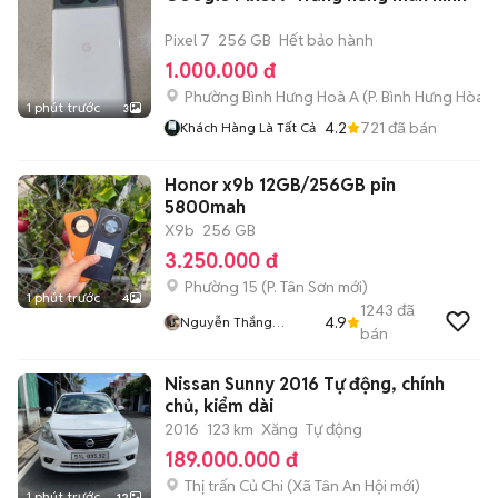
Pixel 7
256 GB
Hết bảo hành
1.000.000 đ
Phường Bình Hưng Hoà A
(
P. Bình Hưng Hòa
m
1 phút trước
3
4.2
721
đã bán
Khách Hàng Là Tất Cả
Honor x9b 12GB/256GB pin
5800mah
X9b
256 GB
3.250.000 đ
Phường 15
(
P. Tân Sơn
mới)
1 phút trước
4
1243
đã
4.9
Nguyễn Thắng
bán
Mobile
Nissan Sunny 2016 Tự động, chính
chủ, kiểm dài
2016
123 km
Xăng
Tự động
189.000.000 đ
Thị trấn Củ Chi
(
Xã Tân An Hội
mới)
1 phút trước
12