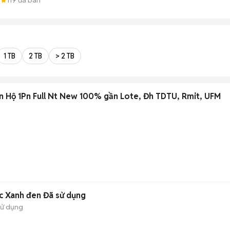
1 TB
2 TB
> 2 TB
n Hộ 1Pn Full Nt New 100% gần Lote, Đh TDTU, Rmit, UFM
c Xanh đen Đã sử dụng
sử dụng