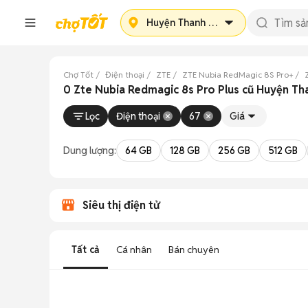
Huyện Thanh Chương
Chợ Tốt
Điện thoại
ZTE
ZTE Nubia RedMagic 8S Pro+
0 Zte Nubia Redmagic 8s Pro Plus cũ Huyện T
Lọc
Điện thoại
67
Giá
Dung lượng:
64 GB
128 GB
256 GB
512 GB
Siêu thị điện tử
Tất cả
Cá nhân
Bán chuyên