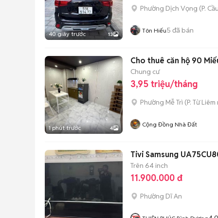
Phường Dịch Vọng
(
P. Cầ
5
đã bán
Tôn Hiếu
40 giây trước
13
Cho thuê căn hộ 90 Miế
Chung cư
3,95 triệu/tháng
Phường Mễ Trì
(
P. Từ Liêm
Cộng Đồng Nhà Đất
1 phút trước
4
Tivi Samsung UA75CU8
Trên 64 inch
11.900.000 đ
Phường Dĩ An
4.