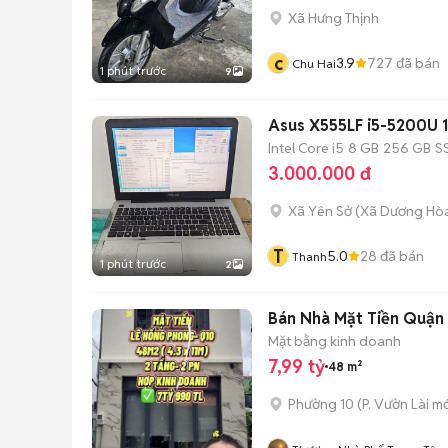
Xã Hưng Thịnh
c
3.9
727
đã bán
Chu Hai
1 phút trước
9
Asus X555LF i5-5200U 
Intel Core i5
8 GB
256 GB
S
3.000.000 đ
Xã Yên Sở
(
Xã Dương Hò
T
5.0
28
đã bán
Thanh
1 phút trước
2
Bán Nhà Mặt Tiền Quận 1
Mặt bằng kinh doanh
7,99 tỷ
48 m²
Phường 10
(
P. Vườn Lài
mớ