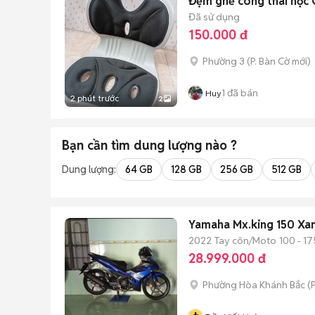
Đệm ghế công thái học 
Đã sử dụng
150.000 đ
Phường 3
(
P. Bàn Cờ
mới)
1
đã bán
Huy
2 phút trước
2
Bạn cần tìm
dung lượng
nào ?
Dung lượng:
64 GB
128 GB
256 GB
512 GB
Yamaha Mx.king 150 Xa
2022
Tay côn/Moto
100 - 17
28.999.000 đ
Phường Hòa Khánh Bắc
(
P