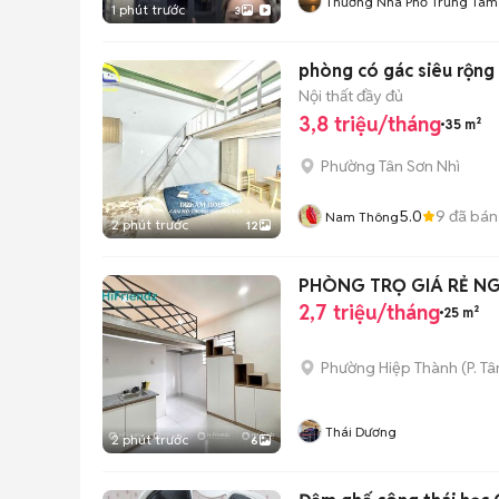
Thương Nhà Phố Trung Tâm
1 phút trước
3
phòng có gác siêu rộng
Nội thất đầy đủ
3,8 triệu/tháng
35 m²
Phường Tân Sơn Nhì
5.0
9
đã bán
Nam Thông
2 phút trước
12
PHÒNG TRỌ GIÁ RẺ NG
2,7 triệu/tháng
25 m²
Phường Hiệp Thành
(
P. T
Thái Dương
2 phút trước
6