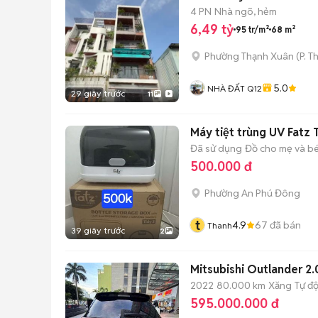
4 PN
Nhà ngõ, hẻm
6,49 tỷ
95 tr/m²
68 m²
Phường Thạnh Xuân
(
P. T
5.0
NHÀ ĐẤT Q12
29 giây trước
11
Máy tiệt trùng UV Fatz 
Đã sử dụng
Đồ cho mẹ và b
500.000 đ
Phường An Phú Đông
t
4.9
67
đã bán
Thanh
39 giây trước
2
Mitsubishi Outlander 2
2022
80.000 km
Xăng
Tự đ
595.000.000 đ