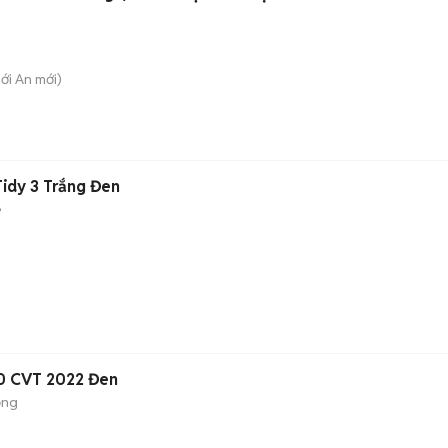
hới An
mới)
Tidy 3 Trắng Đen
é
.0 CVT 2022 Đen
ộng