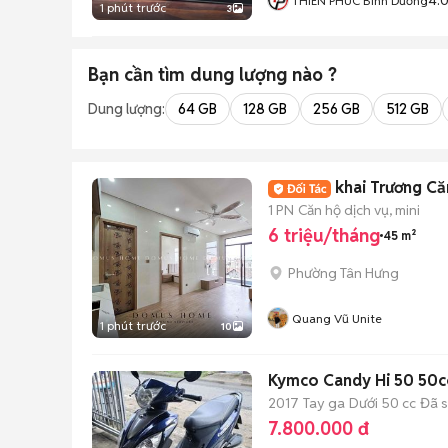
THIÊN PHÚC Bình Dương
1 phút trước
3
Bạn cần tìm
dung lượng
nào ?
Dung lượng:
64 GB
128 GB
256 GB
512 GB
khai Trương Că
1 PN
Căn hộ dịch vụ, mini
6 triệu/tháng
45 m²
Phường Tân Hưng
Quang Vũ Unite
1 phút trước
10
Kymco Candy Hi 50 50c
2017
Tay ga
Dưới 50 cc
Đã 
7.800.000 đ