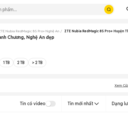
ZTE Nubia RedMagic 8S Pro+ Nghệ An
ZTE Nubia RedMagic 8S Pro+ Huyện T
hanh Chương, Nghệ An đẹp
1 TB
2 TB
> 2 TB
Xem Cử
Tin có video
Tin mới nhất
Dạng lư