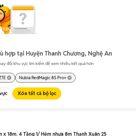
hù hợp tại Huyện Thanh Chương, Nghệ An
hay đổi khu vực tìm kiếm để xem nhiều kết quả hơn
ZTE
Nubia RedMagic 8S Pro+
 vực
Xóa tất cả bộ lọc
m x 18m. 4 Tầng 1/ Hẻm nhựa 8m Thạnh Xuân 25