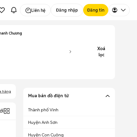
Đăng nhập
Đăng tin
Liên hệ
hanh Chương
Xoá
lọc
a hàng
Mua bán đồ điện tử
Thành phố Vinh
ới
Huyện Anh Sơn
Huyện Con Cuông