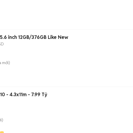
15.6 inch 12GB/376GB Like New
SD
a
mới)
0 - 4.3x11m - 7.99 Tỷ
i)