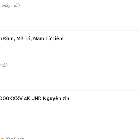
u Giấy
mới)
u Đầm, Mễ Trì, Nam Từ Liêm
mới)
000KXXV 4K UHD Nguyên zin
0
119
đã bán