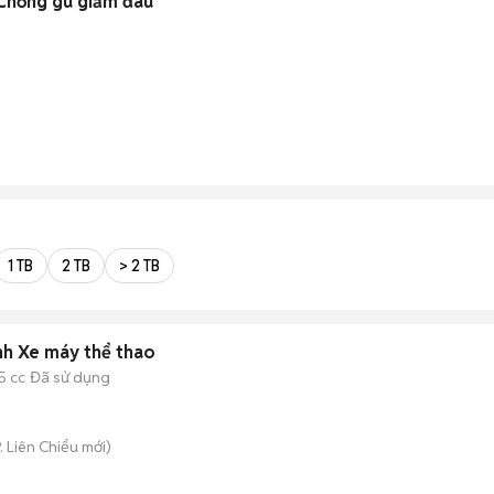
Chống gù giảm đau
1 TB
2 TB
> 2 TB
nh Xe máy thể thao
5 cc
Đã sử dụng
. Liên Chiểu
mới)