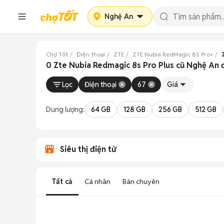
Nghệ An
Chợ Tốt
Điện thoại
ZTE
ZTE Nubia RedMagic 8S Pro+
0 Zte Nubia Redmagic 8s Pro Plus cũ Nghệ An 
Lọc
Điện thoại
67
Giá
Dung lượng:
64 GB
128 GB
256 GB
512 GB
Siêu thị điện tử
Tất cả
Cá nhân
Bán chuyên