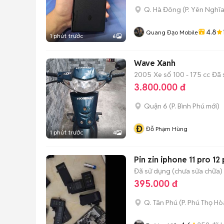
Q. Hà Đông
(
P. Yên Nghĩ
4.8
Quang Đạo Mobile
1 phút trước
6
Wave Xanh
2005
Xe số
100 - 175 cc
Đã 
3.800.000 đ
Quận 6
(
P. Bình Phú
mới)
Đ
Đỗ Phạm Hùng
1 phút trước
4
Pin zin iphone 11 pro 12
Đã sử dụng (chưa sửa chữa)
395.000 đ
Q. Tân Phú
(
P. Phú Thọ Hò