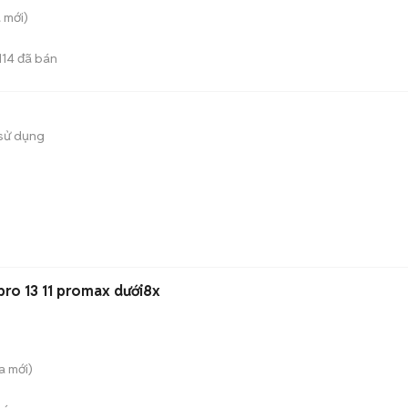
a
mới)
114
đã bán
sử dụng
 pro 13 11 promax dưới8x
a
mới)