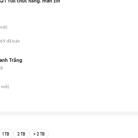
T full chức năng. màn zin
mới)
769
đã bán
Xanh Trắng
ng
mới)
1 TB
2 TB
> 2 TB