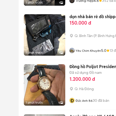
4.6
352
đã 
Trương Hiệp
1 phút trước
1
dọn nhà bán rẻ đồ shipp
150.000 đ
Q. Bình Tân
(
P. Bình Hưng
5.0
13
đ
Yêu Chim Khuyên
1 phút trước
1
Đồng hồ Poljot Presiden
Đã sử dụng
Đồ nam
1.200.000 đ
Q. Hà Đông
Đ
30
đã bán
Đức Anh 86
1 phút trước
5