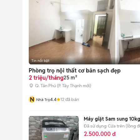
Tin nổi bật
Phòng trọ nội thất cơ bản sạch đẹp
2 triệu/tháng
25 m²
Q. Tân Phú
(
P. Tây Thạnh
mới)
N
4.4
12
đã bán
Nhà Trọ
Máy giặt Sam sung 10k
Đã sử dụng
Cửa trên (lồng 
2.500.000 đ