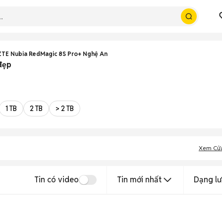
ZTE Nubia RedMagic 8S Pro+ Nghệ An
đẹp
1 TB
2 TB
> 2 TB
Xem Cử
Tin có video
Tin mới nhất
Dạng lư