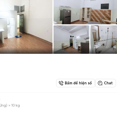
Bấm để hiện số
Chat
g
đứng)
> 10 kg