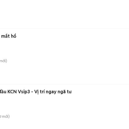
 mắt hổ
mới)
ầu KCN Vsip3 - Vị trí ngay ngã tư
ơ
mới)