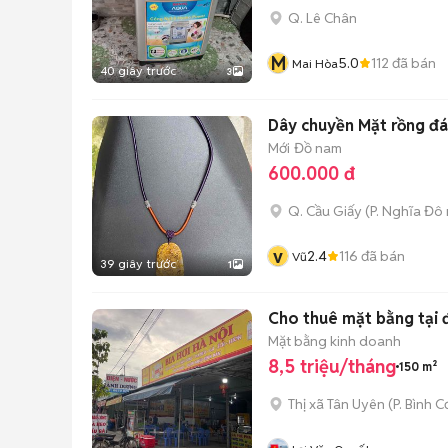
Q. Lê Chân
M
5.0
112
đã bán
Mai Hòa
40 giây trước
3
Dây chuyền Mặt rồng đá
Mới
Đồ nam
600.000 đ
Q. Cầu Giấy
(
P. Nghĩa Đô
v
2.4
116
đã bán
Vũ
39 giây trước
1
Cho thuê mặt bằng tại đ
Mặt bằng kinh doanh
8,5 triệu/tháng
150 m²
Thị xã Tân Uyên
(
P. Bình C