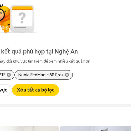
 kết quả phù hợp tại Nghệ An
hay đổi khu vực tìm kiếm để xem nhiều kết quả hơn
ZTE
Nubia RedMagic 8S Pro+
 vực
Xóa tất cả bộ lọc