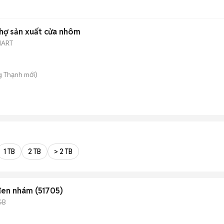
hợ sản xuất cửa nhôm
MART
g Thạnh
mới)
1 TB
2 TB
> 2 TB
đen nhám (51705)
GB