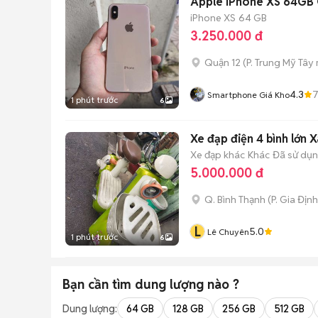
Apple iPhone XS 64GB Q
iPhone XS
64 GB
3.250.000 đ
Quận 12
(
P. Trung Mỹ Tây
4.3
Smartphone Giá Kho
1 phút trước
6
Xe đạp điện 4 bình lớn 
Xe đạp khác
Khác
Đã sử dụ
5.000.000 đ
Q. Bình Thạnh
(
P. Gia Định
L
5.0
Lê Chuyên
1 phút trước
6
Bạn cần tìm
dung lượng
nào ?
Dung lượng:
64 GB
128 GB
256 GB
512 GB