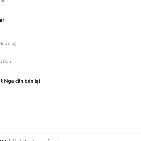
bán
er
 Hòa
mới)
ã bán
t Nga cần bán lại