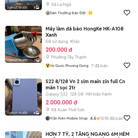
Xã La Ngà
1 phút trước
5
Dân Thường Bán Đất
Máy làm đá bào HongKe HK-A108
Xanh
Đã sử dụng
Khác
200.000 đ
Phường Tây Thạnh
1 phút trước
3
V
7
đã bán
Vo Quoc Phuong Dung
S22 8/128 Vn 2 sim main zin full Cn
màn 1 sọc 2tr
Galaxy S22
128 GB
Hết bảo hành
2.000.000 đ
Xã Xuân Thới Sơn
1 phút trước
6
4.6
1018
đã bán
Trần Kiên Mobile Shop
HƠN 7 TỶ, 2 TẦNG NGANG 6M HẺM