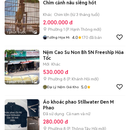
Chim cảnh nâu siêng hót
Khác
Chim lớn (từ 3 tháng tuổi)
2.000.000 đ
Phường 1
(
P. Hạnh Thông
mới)
1 phút trước
1
4.0
170
đã bán
Tưởng Họa Mi
Nệm Cao Su Non Bh 5N Freeship Hỏa
Tốc
Mới
Khác
530.000 đ
Phường 8
(
P. Khánh Hội
mới)
1 phút trước
5
5.0
Đại Lý Nệm Giá Kho
Áo khoác phao Stillwater Đen M
Phao
Đã sử dụng
Cả nam và nữ
280.000 đ
Phường 8
(
P. Thông Tây Hội
mới)