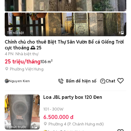
Tin nổi bật
7
+
2
Chính chủ cho thuê Biệt Thự Sân Vườn Bể cá Giếng Trời
cực thoáng 🌅 25
4 PN
Nhà biệt thự
25 triệu/tháng
106 m²
Phường Việt Hưng
Bấm để hiện số
Chat
Nguyen Kien
Loa JBL party box 120 Đen
101 - 300W
6.500.000 đ
Phường 4
(
P. Chánh Hưng
mới)
1 phút trước
6