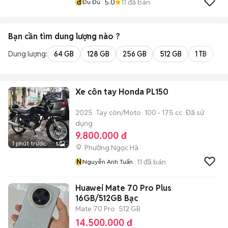
đ
5.0
11
đã bán
Đu Đủ
Bạn cần tìm
dung lượng
nào ?
Dung lượng:
64 GB
128 GB
256 GB
512 GB
1 TB
2 
Xe côn tay Honda PL150
2025
Tay côn/Moto
100 - 175 cc
Đã sử
dụng
9.800.000 đ
1 phút trước
5
Phường Ngọc Hà
N
11
đã bán
Nguyễn Anh Tuấn
Huawei Mate 70 Pro Plus
16GB/512GB Bạc
Mate 70 Pro
512 GB
14.500.000 đ