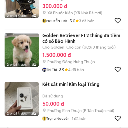
300.000 đ
Xã Phước Kiển
(
Xã Nhà Bè
mới)
2 phút trước
4
N
5.0
3
đã bán
NGUYỄN TRÀ
Golden Retriever F1 2 tháng đã tiêm
có sổ Bảo Hành
Chó Golden
Chó con (dưới 3 tháng tuổi)
1.500.000 đ
Phường Đông Hưng Thuận
2 phút trước
3
3.9
4
đã bán
Thi Thi
Két sắt mini Kim loại Trắng
Đã sử dụng
50.000 đ
Phường Bình Thuận
(
P. Tân Thuận
mới)
2 phút trước
2
T
1
đã bán
Trọng Nguyễn