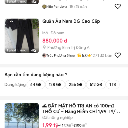
1 phút trước
5
15
đã bán
Milo Pandora
Quần Âu Nam DG Cao Cấp
Mới
Đồ nam
880.000 đ
Phường Bình Trị Đông A
1 phút trước
6
5.0
1271
đã bán
Trúc Phương Shop
Bạn cần tìm
dung lượng
nào ?
Dung lượng:
64 GB
128 GB
256 GB
512 GB
1 TB
2 
🌊 ĐẤT MẶT HỒ TRỊ AN có 100m2
THỔ CƯ – Hàng Hiếm CHỈ 1,99 TỶ/
2100m2
Đất nông nghiệp
1,99 tỷ
< 1 tr/m²
2100 m²