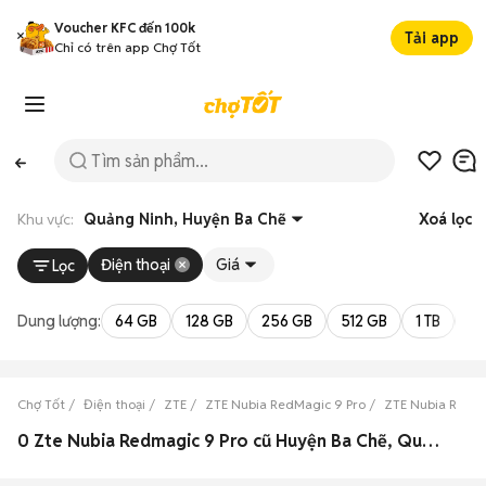
Voucher KFC đến 100k
Tải app
Chỉ có trên app Chợ Tốt
Khu vực:
Quảng Ninh, Huyện Ba Chẽ
Xoá lọc
Điện thoại
Giá
Lọc
Dung lượng:
64 GB
128 GB
256 GB
512 GB
1 TB
2 
Chợ Tốt
Điện thoại
ZTE
ZTE Nubia RedMagic 9 Pro
ZTE Nubia RedMa
0 Zte Nubia Redmagic 9 Pro cũ Huyện Ba Chẽ, Quảng Ninh đẹp