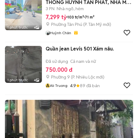
THÔNG HUỲNH TẤN PHÁT, NHÀ MỚI
VÀO Ở NGAY
3 PN
Nhà ngõ, hẻm
7,299 tỷ
103 tr/m²
71 m²
Phường Tân Phú
(
P. Tân Mỹ
mới)
1 phút trước
4
Huỳnh Chân
Quần jean Levis 501 Xám nâu.
Đã sử dụng
Cả nam và nữ
750.000 đ
Phường 9
(
P. Nhiêu Lộc
mới)
1 phút trước
4
A
4.9
89
đã bán
Ali Truong