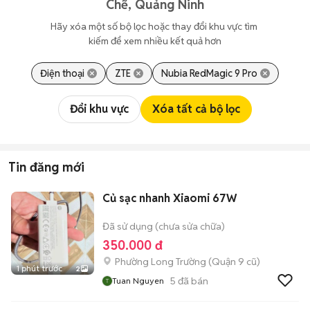
Chẽ, Quảng Ninh
Hãy xóa một số bộ lọc hoặc thay đổi khu vực tìm 
kiếm để xem nhiều kết quả hơn
Điện thoại
ZTE
Nubia RedMagic 9 Pro
Đổi khu vực
Xóa tất cả bộ lọc
Tin đăng mới
Củ sạc nhanh Xiaomi 67W
Đã sử dụng (chưa sửa chữa)
350.000 đ
Phường Long Trường (Quận 9 cũ)
1 phút trước
2
5
đã bán
Tuan Nguyen