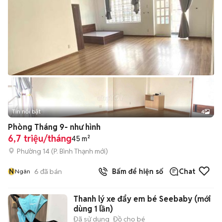
Tin nổi bật
4
Phòng Tháng 9- như hình
6,7 triệu/tháng
45 m²
Phường 14
(
P. Bình Thạnh
mới)
N
6
đã bán
Bấm để hiện số
Chat
Ngân
Thanh lý xe đẩy em bé Seebaby (mới
dùng 1 lần)
Đã sử dụng
Đồ cho bé