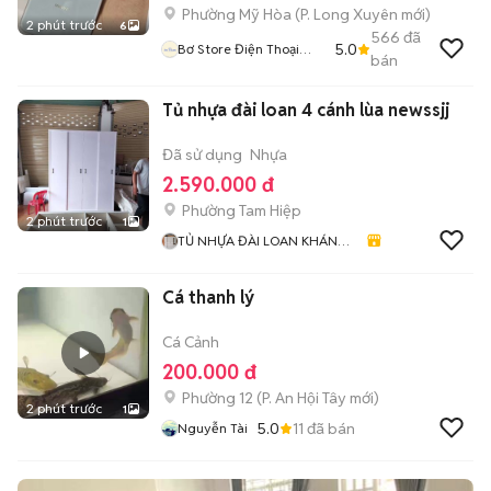
Phường Mỹ Hòa
(
P. Long Xuyên
mới)
2 phút trước
6
566
đã
5.0
Bơ Store Điện Thoại
bán
Xách Tay
Tủ nhựa đài loan 4 cánh lùa newssjj
Đã sử dụng
Nhựa
2.590.000 đ
Phường Tam Hiệp
2 phút trước
1
TỦ NHỰA ĐÀI LOAN KHÁNH
HUYỀN 678
Cá thanh lý
Cá Cảnh
200.000 đ
Phường 12
(
P. An Hội Tây
mới)
2 phút trước
1
5.0
11
đã bán
Nguyễn Tài