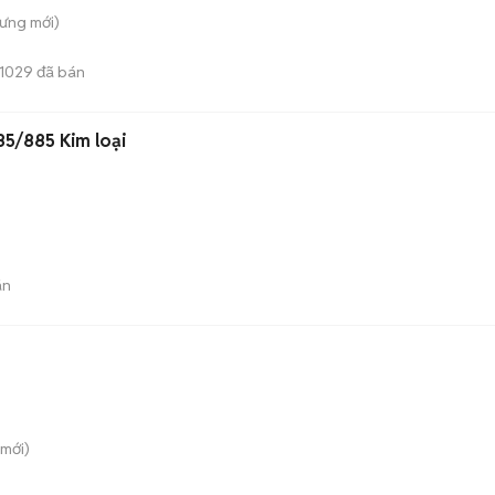
Hưng
mới)
1029
đã bán
85/885 Kim loại
án
mới)