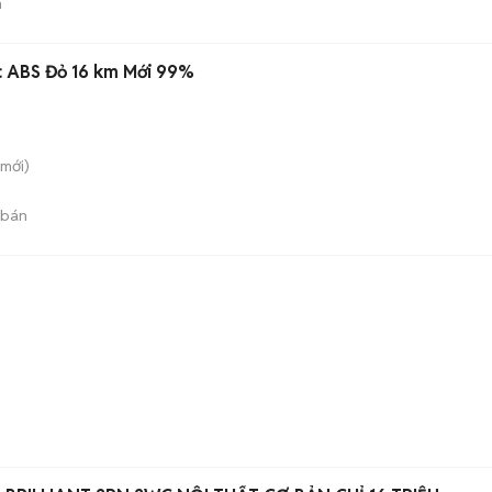
n
Lambretta 2026 X 125cc ABS Đỏ 16 km Mới 99%
mới)
 bán