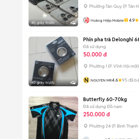
Phường Tân Quy
(
P. Tân 
4.9
Hoàng Hiệp Mobile
40 giây trước
4
Phin pha trà Delonghi 6
Đã sử dụng
50.000 đ
Phường 1
(
P. Vĩnh Hội
mới)
N
4.6
95
đã b
NGUYEN MR
40 giây trước
4
Butterfly 60-70kg
Đã sử dụng
Đồ nam
250.000 đ
Phường 24
(
P. Bình Thạnh