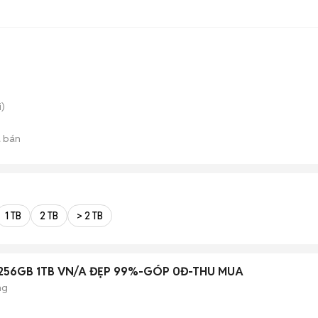
)
 bán
1 TB
2 TB
> 2 TB
 256GB 1TB VN/A ĐẸP 99%-GÓP 0Đ-THU MUA
ng