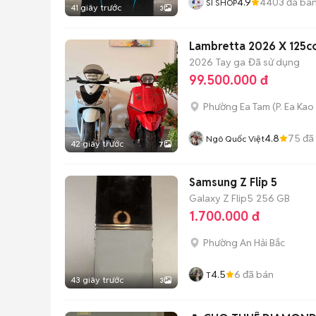
4.9
4403
đã bá
SI SHOP
41 giây trước
3
2026
Tay ga
Đã sử dụng
99.500.000 đ
Phường Ea Tam
(
P. Ea Kao
4.8
75
đã
Ngô Quốc Việt
42 giây trước
7
Samsung Z Flip 5
Galaxy Z Flip5
256 GB
1.700.000 đ
Phường An Hải Bắc
4.5
6
đã bán
T
43 giây trước
3