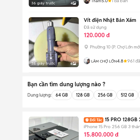
5.0
1
đã bán
Tham
36 giây trước
4
Vít điện Nhật Bản Xám
Đã sử dụng
120.000 đ
Phường 10
(
P. Chợ Lớn
mới
4.8
961
đã
LÂM CHỢ LỚN
36 giây trước
6
Bạn cần tìm
dung lượng
nào ?
Dung lượng:
64 GB
128 GB
256 GB
512 GB
15 PRO 128GB
iPhone 15 Pro
256 GB
3 thá
15.800.000 đ