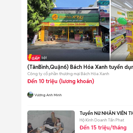
Tin nổi bật
(TânBình,Quận6) Bách Hóa Xanh tuyển dụn
Công ty cổ phần thương mại Bách Hóa Xanh
Đến 10 triệu (lương khoán)
Vương Anh Minh
Tuyển Nữ NHÂN VIÊN 
Hộ Kinh Doanh Tấn Phat
Đến 15 triệu/tháng