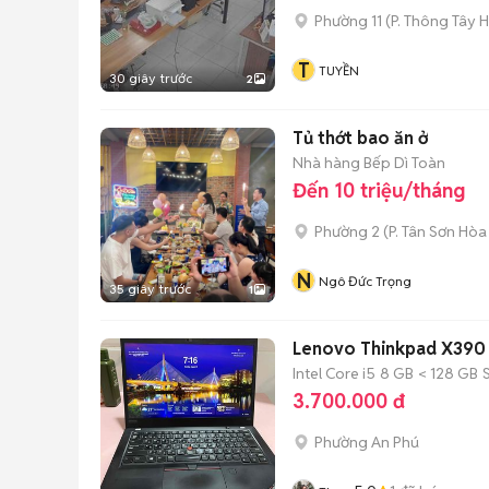
Phường 11
(
P. Thông Tây H
T
TUYỀN
30 giây trước
2
Tủ thớt bao ăn ở
Nhà hàng Bếp Dì Toàn
Đến 10 triệu/tháng
Phường 2
(
P. Tân Sơn Hòa
N
Ngô Đức Trọng
35 giây trước
1
Lenovo Thinkpad X390 
Intel Core i5
8 GB
< 128 GB
3.700.000 đ
Phường An Phú