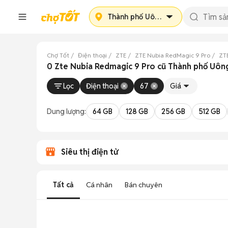
Thành phố Uông Bí
Chợ Tốt
Điện thoại
ZTE
ZTE Nubia RedMagic 9 Pro
ZT
0 Zte Nubia Redmagic 9 Pro cũ Thành phố Uôn
Lọc
Điện thoại
67
Giá
Dung lượng:
64 GB
128 GB
256 GB
512 GB
Siêu thị điện tử
Tất cả
Cá nhân
Bán chuyên