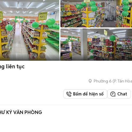
g liên tục
Phường 6
(
P. Tân Hò
Bấm để hiện số
Chat
THƯ KÝ VĂN PHÒNG