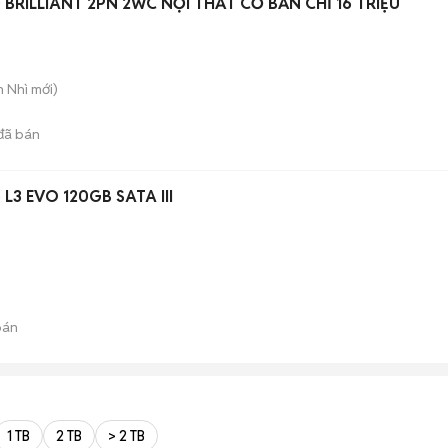
BRILLIANT 2PN 2WC NỘI THẤT CƠ BẢN CHỈ 16 TRIỆU
n Nhì
mới)
đã bán
L3 EVO 120GB SATA III
bán
1 TB
2 TB
> 2 TB