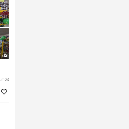
4
a
mới)