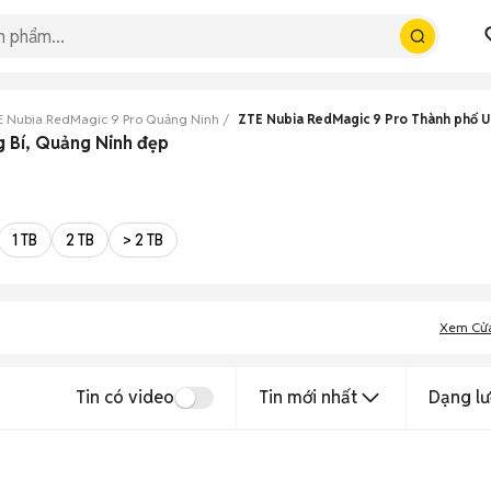
E Nubia RedMagic 9 Pro Quảng Ninh
ZTE Nubia RedMagic 9 Pro Thành phố U
g Bí, Quảng Ninh đẹp
1 TB
2 TB
> 2 TB
Xem Cử
Tin có video
Tin mới nhất
Dạng lư