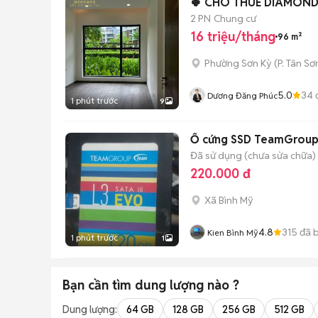
🍀 CHO THUÊ DIAMOND 
2 PN
Chung cư
16 triệu/tháng
96 m²
Phường Sơn Kỳ
(
P. Tân Sơ
5.0
34
Dương Đăng Phúc
1 phút trước
9
Ổ cứng SSD TeamGroup 
Đã sử dụng (chưa sửa chữa)
220.000 đ
Xã Bình Mỹ
4.8
315
đã 
Kien Bình Mỹ
1 phút trước
1
Bạn cần tìm
dung lượng
nào ?
Dung lượng:
64 GB
128 GB
256 GB
512 GB