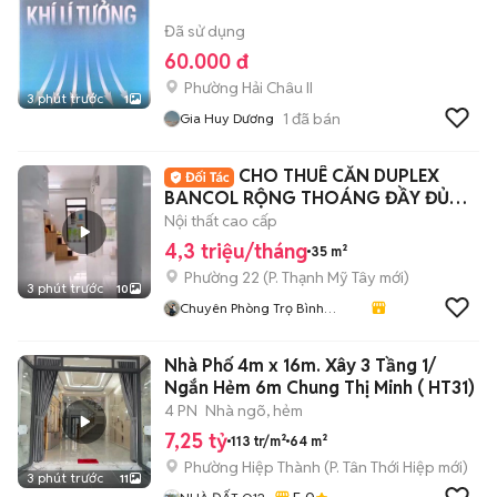
Đã sử dụng
60.000 đ
Phường Hải Châu II
3 phút trước
1
1
đã bán
Gia Huy Dương
CHO THUÊ CĂN DUPLEX
BANCOL RỘNG THOÁNG ĐẦY ĐỦ
TIỆN NGHI
Nội thất cao cấp
4,3 triệu/tháng
35 m²
Phường 22
(
P. Thạnh Mỹ Tây
mới)
3 phút trước
10
Chuyên Phòng Trọ Bình
Thạnh- TP HCM
Nhà Phố 4m x 16m. Xây 3 Tầng 1/
Ngắn Hẻm 6m Chung Thị Minh ( HT31)
4 PN
Nhà ngõ, hẻm
7,25 tỷ
113 tr/m²
64 m²
Phường Hiệp Thành
(
P. Tân Thới Hiệp
mới)
3 phút trước
11