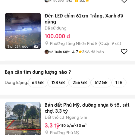
5.0
NHÀ ĐẤT Q12
Đèn LED chìm 62cm Trắng, Xanh đã
dùng
Đã sử dụng
100.000 đ
Phường Tăng Nhơn Phú B (Quận 9 cũ)
3 phút trước
1
4.7
366
đã bán
Võ Tuấn Kiệt
Bạn cần tìm
dung lượng
nào ?
Dung lượng:
64 GB
128 GB
256 GB
512 GB
1 TB
2 
Bán đất Phú Mỹ, đường nhựa ô tô, sát
chợ, 3.3 tỷ
Đất thổ cư
Ngang 5 m
3,3 tỷ
110 tr/m²
30 m²
Phường Phú Mỹ