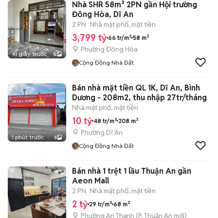
Nhà SHR 58m² 2PN gần Hội trường
Đông Hòa, Dĩ An
2 PN
Nhà mặt phố, mặt tiền
3,799 tỷ
66 tr/m²
58 m²
Phường Đông Hòa
41 giây trước
5
Cộng Đồng Nhà Đất
Bán nhà mặt tiền QL 1K, Dĩ An, Bình
Dương - 208m2, thu nhập 27tr/tháng
Nhà mặt phố, mặt tiền
10 tỷ
48 tr/m²
208 m²
Phường Dĩ An
1 phút trước
3
Cộng Đồng Nhà Đất
Bán nhà 1 trệt 1 lầu Thuận An gần
Aeon Mall
2 PN
Nhà mặt phố, mặt tiền
2 tỷ
29 tr/m²
68 m²
Phường An Thạnh
(
P. Thuận An
mới)