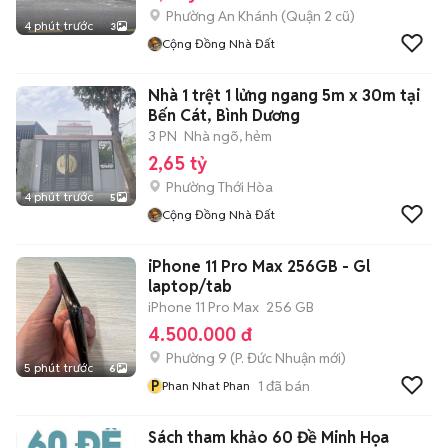
Phường An Khánh (Quận 2 cũ)
4 phút trước
3
Cộng Đồng Nhà Đất
Nhà 1 trệt 1 lửng ngang 5m x 30m tại
Bến Cát, Bình Dương
3 PN
Nhà ngõ, hẻm
2,65 tỷ
Phường Thới Hòa
4 phút trước
5
Cộng Đồng Nhà Đất
iPhone 11 Pro Max 256GB - Gl
laptop/tab
iPhone 11 Pro Max
256 GB
4.500.000 đ
Phường 9
(
P. Đức Nhuận
mới)
5 phút trước
6
P
1
đã bán
Phan Nhat Phan
Sách tham khảo 60 Đề Minh Họa