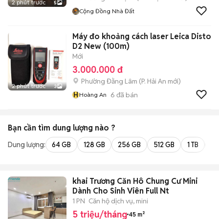
2 phút trước
5
Cộng Đồng Nhà Đất
Máy đo khoảng cách laser Leica Disto
D2 New (100m)
Mới
3.000.000 đ
Phường Đằng Lâm
(
P. Hải An
mới)
2 phút trước
3
H
6
đã bán
Hoàng An
Bạn cần tìm
dung lượng
nào ?
Dung lượng:
64 GB
128 GB
256 GB
512 GB
1 TB
2 
khai Trương Căn Hô Chung Cư Mini
Dành Cho Sinh Viên Full Nt
1 PN
Căn hộ dịch vụ, mini
5 triệu/tháng
45 m²