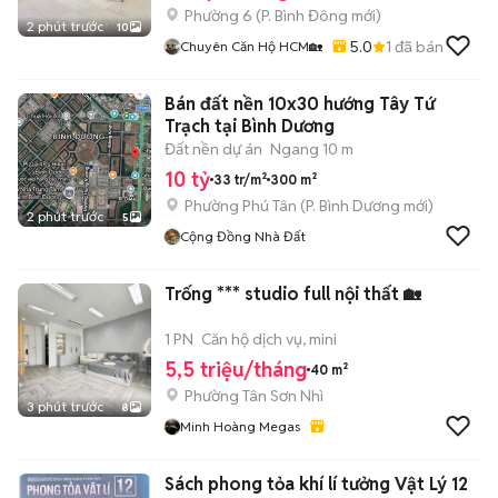
Phường 6
(
P. Bình Đông
mới)
2 phút trước
10
5.0
1
đã bán
Chuyên Căn Hộ HCM🏡
Bán đất nền 10x30 hướng Tây Tứ
Trạch tại Bình Dương
Đất nền dự án
Ngang 10 m
10 tỷ
33 tr/m²
300 m²
Phường Phú Tân
(
P. Bình Dương
mới)
2 phút trước
5
Cộng Đồng Nhà Đất
Trống *** studio full nội thất 🏡
1 PN
Căn hộ dịch vụ, mini
5,5 triệu/tháng
40 m²
Phường Tân Sơn Nhì
3 phút trước
8
Minh Hoàng Megas
Sách phong tỏa khí lí tưởng Vật Lý 12