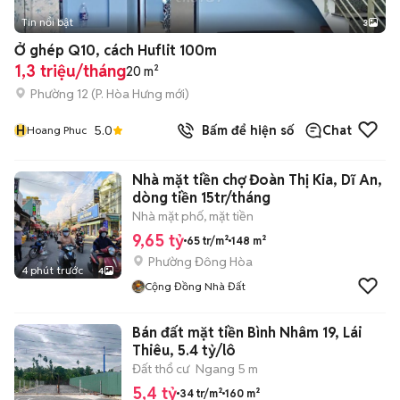
Tin nổi bật
3
Ở ghép Q10, cách Huflit 100m
1,3 triệu/tháng
20 m²
Phường 12
(
P. Hòa Hưng
mới)
H
5.0
Bấm để hiện số
Chat
Hoang Phuc
Nhà mặt tiền chợ Đoàn Thị Kia, Dĩ An,
dòng tiền 15tr/tháng
Nhà mặt phố, mặt tiền
9,65 tỷ
65 tr/m²
148 m²
Phường Đông Hòa
4 phút trước
4
Cộng Đồng Nhà Đất
Bán đất mặt tiền Bình Nhâm 19, Lái
Thiêu, 5.4 tỷ/lô
Đất thổ cư
Ngang 5 m
5,4 tỷ
34 tr/m²
160 m²