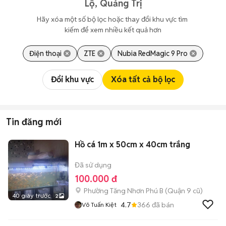
Lộ, Quảng Trị
Hãy xóa một số bộ lọc hoặc thay đổi khu vực tìm 
kiếm để xem nhiều kết quả hơn
Điện thoại
ZTE
Nubia RedMagic 9 Pro
Đổi khu vực
Xóa tất cả bộ lọc
Tin đăng mới
Hồ cá 1m x 50cm x 40cm trắng
Đã sử dụng
100.000 đ
Phường Tăng Nhơn Phú B (Quận 9 cũ)
40 giây trước
2
4.7
366
đã bán
Võ Tuấn Kiệt