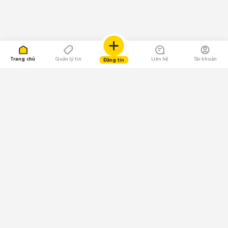
Trang chủ
Quản lý tin
Liên hệ
Tài khoản
Đăng tin
109.000 Bình chọn
Tải ứng dụng Chợ Tốt
Về Chợ Tốt
Quy chế sàn
Chính sách bảo mật
Giải quyết tranh chấp
CÔNG TY TNHH CHỢ TỐT - Người đại diện theo pháp luật:
Nguyễn Trọng Tấn; GPDKKD: 0312120782 do Sở KH & ĐT TP.HCM cấp ngày
11/01/2013;