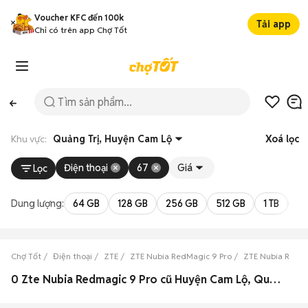
Voucher KFC đến 100k
Tải app
Chỉ có trên app Chợ Tốt
Khu vực:
Quảng Trị, Huyện Cam Lộ
Xoá lọc
Điện thoại
67
Giá
Lọc
Dung lượng:
64 GB
128 GB
256 GB
512 GB
1 TB
2 
Chợ Tốt
Điện thoại
ZTE
ZTE Nubia RedMagic 9 Pro
ZTE Nubia RedMa
0 Zte Nubia Redmagic 9 Pro cũ Huyện Cam Lộ, Quảng Trị đẹp