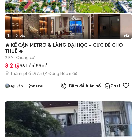
Tin nổi bật
9
+
2
🔥 KẾ CẬN METRO & LÀNG ĐẠI HỌC – CỰC DỄ CHO
THUÊ 🔥
2 PN
Chung cư
3,2 tỷ
58 tr/m²
55 m²
Thành phố Dĩ An
(
P. Đông Hòa
mới)
Bấm để hiện số
Chat
Nguyễn Huỳnh Như