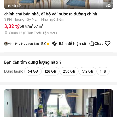
Tin nổi bật
3
chính chủ bán nhà, đi bộ vài bước ra đường chính
3 PN
Hướng Tây Nam
Nhà ngõ, hẻm
3,32 tỷ
58 tr/m²
57 m²
Quận 12
(
P. Tân Thới Hiệp
mới)
5.0
1
đã bán
Bấm để hiện số
Chat
Vinh Phu Nguyen Tan
Bạn cần tìm
dung lượng
nào ?
Dung lượng:
64 GB
128 GB
256 GB
512 GB
1 TB
2 