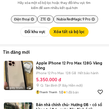
Hãy xóa một số bộ lọc hoặc thay đổi khu vực tìm 
kiếm để xem nhiều kết quả hơn
Điện thoại
ZTE
Nubia RedMagic 9 Pro
Đổi khu vực
Xóa tất cả bộ lọc
Tin đăng mới
Apple iPhone 12 Pro Max 128G Vàng
hồng
iPhone 12 Pro Max
128 GB
Hết bảo hành
5.350.000 đ
Q. Tân Bình
(
P. Bảy Hiền
mới)
41 giây trước
6
T
1.0
1
đã bán
Thanh Thanh
Bán nhà chính chủ- Hướng ĐB - có sổ