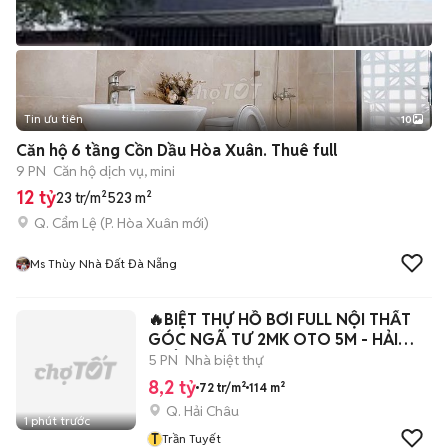
Tin ưu tiên
10
+
2
Căn hộ 6 tầng Cồn Dầu Hòa Xuân. Thuê full
9 PN
Căn hộ dịch vụ, mini
12 tỷ
23 tr/m²
523 m²
Q. Cẩm Lệ
(
P. Hòa Xuân
mới)
Ms Thùy Nhà Đất Đà Nẵng
🔥BIỆT THỰ HỒ BƠI FULL NỘI THẤT
GÓC NGÃ TƯ 2MK OTO 5M - HẢI
CHÂU
5 PN
Nhà biệt thự
8,2 tỷ
72 tr/m²
114 m²
Q. Hải Châu
1 phút trước
T
Trần Tuyết