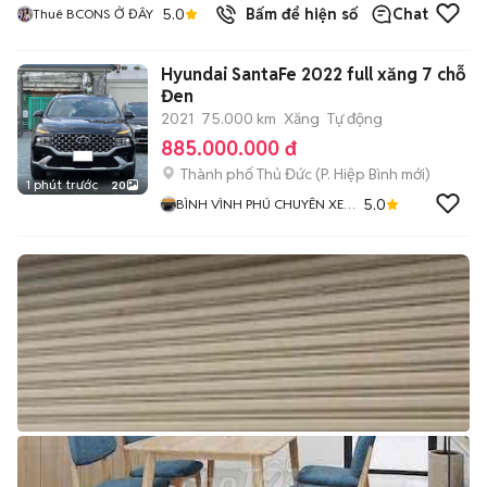
5.0
Bấm để hiện số
Chat
Thuê BCONS Ở ĐÂY
Hyundai SantaFe 2022 full xăng 7 chỗ
Đen
2021
75.000 km
Xăng
Tự động
885.000.000 đ
Thành phố Thủ Đức
(
P. Hiệp Bình
mới)
1 phút trước
20
5.0
BÌNH VÌNH PHÚ CHUYÊN XE
LƯỚT BAO TEST HÃNG