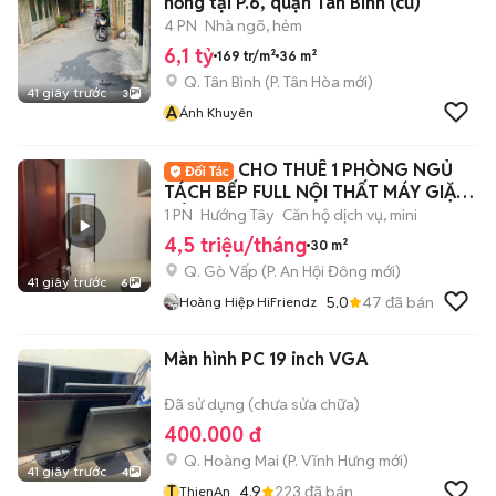
hồng tại P.6, quận Tân Bình (cũ)
4 PN
Nhà ngõ, hẻm
6,1 tỷ
169 tr/m²
36 m²
Q. Tân Bình
(
P. Tân Hòa
mới)
41 giây trước
3
Á
Ánh Khuyên
CHO THUÊ 1 PHÒNG NGỦ
TÁCH BẾP FULL NỘI THẤT MÁY GIẶT
RIÊNG
1 PN
Hướng Tây
Căn hộ dịch vụ, mini
4,5 triệu/tháng
30 m²
Q. Gò Vấp
(
P. An Hội Đông
mới)
41 giây trước
6
5.0
47
đã bán
Hoàng Hiệp HiFriendz
Màn hình PC 19 inch VGA
Đã sử dụng (chưa sửa chữa)
400.000 đ
Q. Hoàng Mai
(
P. Vĩnh Hưng
mới)
41 giây trước
4
T
4.9
223
đã bán
ThienAn