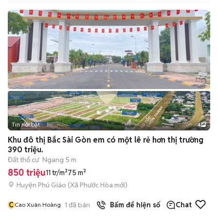
Tin nổi bật
4
Khu đô thị Bắc Sài Gòn em có một lê rẻ hơn thị trường
390 triệu.
Đất thổ cư
Ngang 5 m
850 triệu
11 tr/m²
75 m²
Huyện Phú Giáo
(
Xã Phước Hòa
mới)
C
1
đã bán
Bấm để hiện số
Chat
Cao Xuân Hoàng