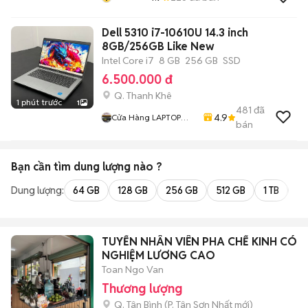
Dell 5310 i7-10610U 14.3 inch
8GB/256GB Like New
Intel Core i7
8 GB
256 GB
SSD
6.500.000 đ
Q. Thanh Khê
1 phút trước
1
481
đã
4.9
Cửa Hàng LAPTOP
bán
:TUẤN ĐẠT
Bạn cần tìm
dung lượng
nào ?
Dung lượng:
64 GB
128 GB
256 GB
512 GB
1 TB
2 
TUYỂN NHÂN VIÊN PHA CHẾ KINH CÓ
NGHIỆM LƯƠNG CAO
Toan Ngo Van
Thương lượng
Q. Tân Bình
(
P. Tân Sơn Nhất
mới)