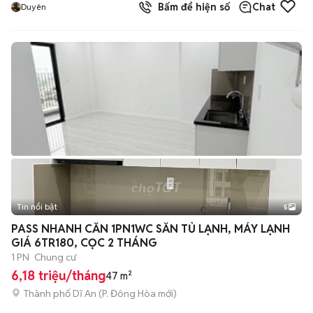
Bấm để hiện số
Chat
Duyên
Tin nổi bật
5
PASS NHANH CĂN 1PN1WC SẴN TỦ LẠNH, MÁY LẠNH
GIÁ 6TR180, CỌC 2 THÁNG
1 PN
Chung cư
6,18 triệu/tháng
47 m²
Thành phố Dĩ An
(
P. Đông Hòa
mới)