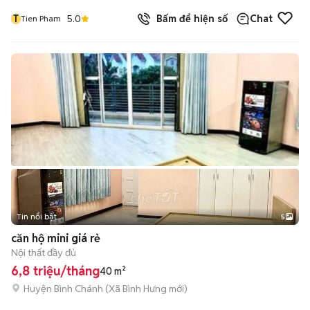
T
5.0
Bấm để hiện số
Chat
Tien Pham
Tin nổi bật
5
căn hộ mini giá rẻ
Nội thất đầy đủ
6,8 triệu/tháng
40 m²
Huyện Bình Chánh
(
Xã Bình Hưng
mới)