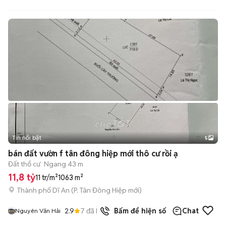
Tin nổi bật
5
bán đất vườn f tân đông hiệp mới thô cư rồi ạ
Đất thổ cư
Ngang 43 m
11,8 tỷ
11 tr/m²
1063 m²
Thành phố Dĩ An
(
P. Tân Đông Hiệp
mới)
2.9
7
đã bán
Bấm để hiện số
Chat
Nguyên Văn Hải