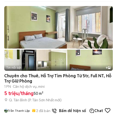
Tin nổi bật
9
+
2
Chuyên cho Thuê, Hỗ Trợ Tìm Phòng Từ 5tr, Full NT, Hỗ
Trợ Giữ Phòng
1 PN
Căn hộ dịch vụ, mini
5 triệu/tháng
50 m²
Q. Tân Bình
(
P. Tân Sơn Nhất
mới)
2
đã bán
Bấm để hiện số
Chat
Trần Thanh Lập