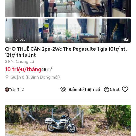
Tin nổi bật
4
CHO THUÊ CĂN 2pn-2Wc The Pegasuite 1 giá 10tr/ nt,
12tr/ th full nt
2 PN
Chung cư
10 triệu/tháng
68 m²
Quận 8
(
P. Bình Đông
mới)
Bấm để hiện số
Chat
Trần Thư