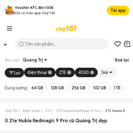
Voucher KFC đến 100k
Tải app
Chỉ có trên app Chợ Tốt
Khu vực:
Quảng Trị
Xoá lọc
Điện thoại
ZTE
4530
Giá
Lọc
Dung lượng:
64 GB
128 GB
256 GB
512 GB
1 TB
2 
Chợ Tốt
Điện thoại
ZTE
ZTE Nubia RedMagic 9 Pro
ZTE Nubia RedMa
0 Zte Nubia Redmagic 9 Pro cũ Quảng Trị đẹp