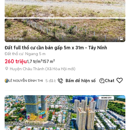
Tin nổi bật
7
+
2
Đất full thổ cư cần bán gấp 5m x 31m - Tây Ninh
Đất thổ cư
Ngang 5 m
260 triệu
1,7 tr/m²
157 m²
Huyện Châu Thành
(
Xã Hòa Hội
mới)
5
đã bán
Bấm để hiện số
Chat
LÊ NGUYỄN ĐÌNH THI