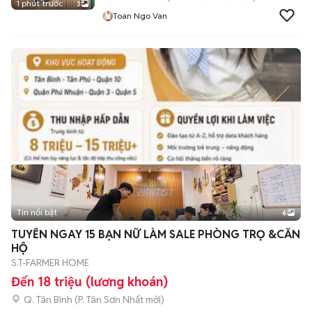
1 phút trước
3
Toan Ngo Van
Tin nổi bật
6
+
2
TUYỂN NGAY 15 BẠN NỮ LÀM SALE PHÒNG TRỌ &CĂN
HỘ
S.T-FARMER HOME
Đến 18 triệu (lương khoán)
Q. Tân Bình
(
P. Tân Sơn Nhất
mới)