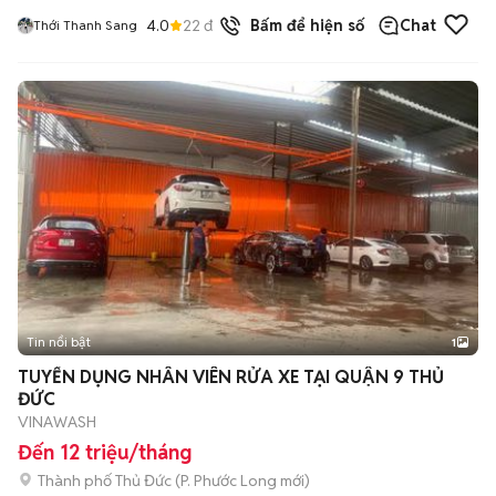
4.0
22
đã bán
Bấm để hiện số
Chat
Thới Thanh Sang
Tin nổi bật
1
TUYỂN DỤNG NHÂN VIÊN RỬA XE TẠI QUẬN 9 THỦ
ĐỨC
VINAWASH
Đến 12 triệu/tháng
Thành phố Thủ Đức
(
P. Phước Long
mới)