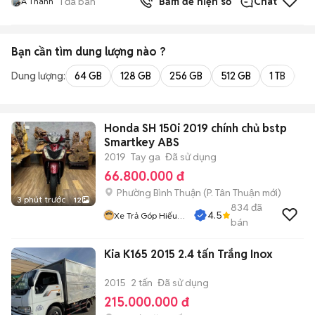
1
đã bán
Bấm để hiện số
Chat
A Thành
Bạn cần tìm
dung lượng
nào ?
Dung lượng:
64 GB
128 GB
256 GB
512 GB
1 TB
2 
Honda SH 150i 2019 chính chủ bstp
Smartkey ABS
2019
Tay ga
Đã sử dụng
66.800.000 đ
Phường Bình Thuận
(
P. Tân Thuận
mới)
3 phút trước
12
834
đã
4.5
Xe Trả Góp Hiếu
bán
CT
Kia K165 2015 2.4 tấn Trắng Inox
2015
2 tấn
Đã sử dụng
215.000.000 đ