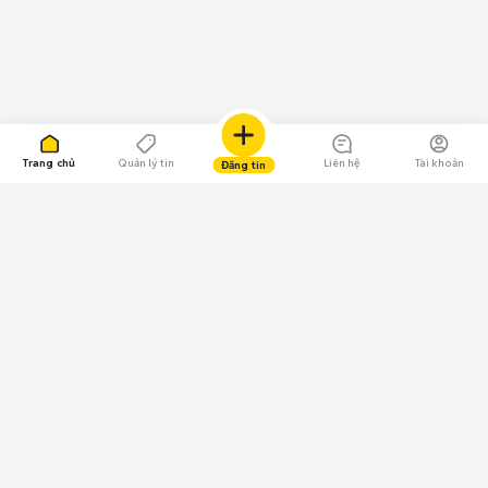
Trang chủ
Quản lý tin
Liên hệ
Tài khoản
Đăng tin
109.000 Bình chọn
Tải ứng dụng Chợ Tốt
Về Chợ Tốt
Quy chế sàn
Chính sách bảo mật
Giải quyết tranh chấp
CÔNG TY TNHH CHỢ TỐT - Người đại diện theo pháp luật: