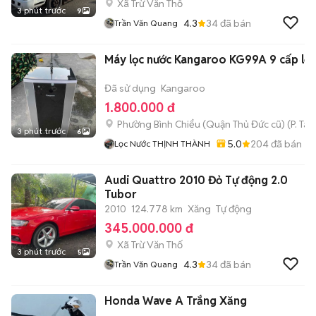
Xã Trừ Văn Thố
3 phút trước
9
4.3
34
đã bán
Trần Văn Quang
Máy lọc nước Kangaroo KG99A 9 cấp lọc
Đã sử dụng
Kangaroo
1.800.000 đ
Phường Bình Chiểu (Quận Thủ Đức cũ)
(
P. Ta
3 phút trước
6
5.0
204
đã bán
Lọc Nước THỊNH THÀNH
Audi Quattro 2010 Đỏ Tự động 2.0
Tubor
2010
124.778 km
Xăng
Tự động
345.000.000 đ
Xã Trừ Văn Thố
3 phút trước
5
4.3
34
đã bán
Trần Văn Quang
Honda Wave A Trắng Xăng