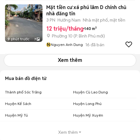
Mặt tiền cư xá phú lâm D chính chủ
nhà đăng tin
3 PN
Hướng Nam
Nhà mặt phố, mặt tiền
12 triệu/tháng
140 m²
Phường 10
(
P. Bình Phú
mới)
9 phút trước
7
N
16
đã bán
Nguyen Anh Dung
Xem thêm
Mua bán đồ điện tử
Thành phố Sóc Trăng
Huyện Cù Lao Dung
Huyện Kế Sách
Huyện Long Phú
Huyện Mỹ Tú
Huyện Mỹ Xuyên
Xem thêm