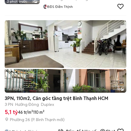
2 phút trước
3
BĐS Điền Thịnh
Tin nổi bật
10
+
2
3PN, 110m2, Căn góc tầng trệt Bình Thạnh HCM
3 PN
Hướng Đông
Duplex
5,1 tỷ
46 tr/m²
110 m²
Phường 26
(
P. Bình Thạnh
mới)