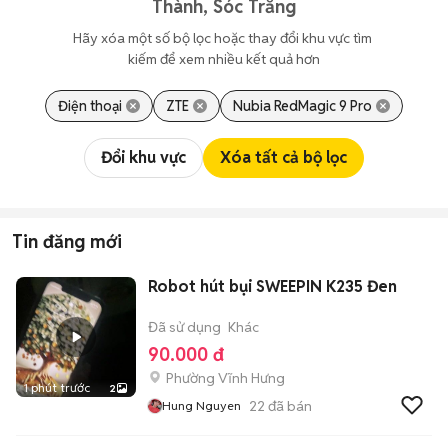
Thành, Sóc Trăng
Hãy xóa một số bộ lọc hoặc thay đổi khu vực tìm 
kiếm để xem nhiều kết quả hơn
Điện thoại
ZTE
Nubia RedMagic 9 Pro
Đổi khu vực
Xóa tất cả bộ lọc
Tin đăng mới
Robot hút bụi SWEEPIN K235 Đen
Đã sử dụng
Khác
90.000 đ
Phường Vĩnh Hưng
1 phút trước
2
22
đã bán
Hung Nguyen