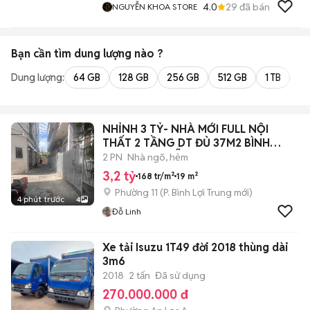
4.0
29
đã bán
NGUYỄN KHOA STORE
Bạn cần tìm
dung lượng
nào ?
Dung lượng:
64 GB
128 GB
256 GB
512 GB
1 TB
2 
NHỈNH 3 TỶ- NHÀ MỚI FULL NỘI
THẤT 2 TẦNG DT ĐỦ 37M2 BÌNH
THẠNH NGUYỄN
2 PN
Nhà ngõ, hẻm
3,2 tỷ
168 tr/m²
19 m²
Phường 11
(
P. Bình Lợi Trung
mới)
4 phút trước
4
Đỗ Linh
Xe tải Isuzu 1T49 đời 2018 thùng dài
3m6
2018
2 tấn
Đã sử dụng
270.000.000 đ