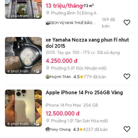
13 triệu/tháng
72 m²
Phường Bình Trị Đông A
6 phút trước
6
169
đã
DỊCH VỤ NHÀ THUÊ BẢO
bán
NGUYỄN
xe Yamaha Nozza xang phun Fi nhut
doi 2015
2015
Tay ga
100 - 175 cc
Đã sử dụng
4.250.000 đ
Phường 5
(
P. Đức Nhuận
mới)
6 phút trước
7
4.5
779
đã bán
Huỳnh Thân
Apple iPhone 14 Pro 256GB Vàng
iPhone 14 Pro Max
256 GB
12.500.000 đ
Phường 1
(
P. Tân Sơn Hòa
mới)
8 phút trước
4
4.3
4237
đã bán
Tony Chung