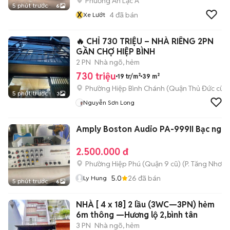
Phường An Lạc A
5 phút trước
6
X
4
đã bán
Xe Lướt
🔥 CHỈ 730 TRIỆU – NHÀ RIÊNG 2PN
GẦN CHỢ HIỆP BÌNH
2 PN
Nhà ngõ, hẻm
730 triệu
19 tr/m²
39 m²
Phường Hiệp Bình Chánh (Quận Thủ Đức cũ)
5 phút trước
3
Nguyễn Sơn Long
Amply Boston Audio PA-999II Bạc nguy
2.500.000 đ
Phường Hiệp Phú (Quận 9 cũ)
(
P. Tăng Nhơn 
5.0
26
đã bán
Ly Hung
5 phút trước
6
NHÀ [ 4 x 18] 2 lầu (3WC—3PN) hẻm
6m thông —Hương lộ 2,bình tân
3 PN
Nhà ngõ, hẻm