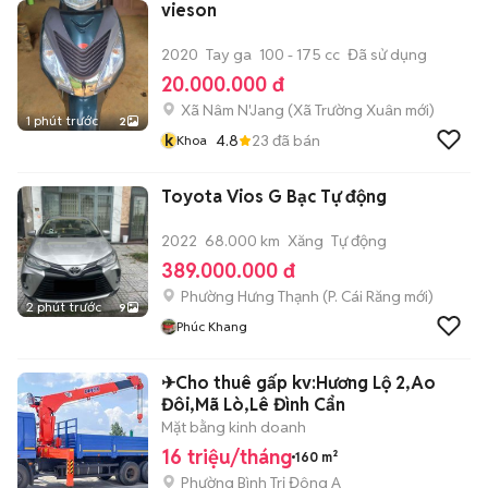
vieson
2020
Tay ga
100 - 175 cc
Đã sử dụng
20.000.000 đ
Xã Nâm N'Jang
(
Xã Trường Xuân
mới)
1 phút trước
2
k
4.8
23
đã bán
Khoa
Toyota Vios G Bạc Tự động
2022
68.000 km
Xăng
Tự động
389.000.000 đ
Phường Hưng Thạnh
(
P. Cái Răng
mới)
2 phút trước
9
Phúc Khang
✈Cho thuê gấp kv:Hương Lộ 2,Ao
Đôi,Mã Lò,Lê Đình Cẩn
Mặt bằng kinh doanh
16 triệu/tháng
160 m²
Phường Bình Trị Đông A