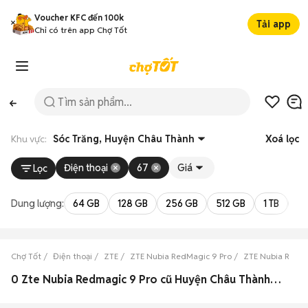
Voucher KFC đến 100k
Tải app
Chỉ có trên app Chợ Tốt
Khu vực:
Sóc Trăng, Huyện Châu Thành
Xoá lọc
Điện thoại
67
Giá
Lọc
Dung lượng:
64 GB
128 GB
256 GB
512 GB
1 TB
2 
Chợ Tốt
Điện thoại
ZTE
ZTE Nubia RedMagic 9 Pro
ZTE Nubia RedMa
0 Zte Nubia Redmagic 9 Pro cũ Huyện Châu Thành, Sóc Trăng đẹp