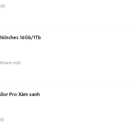
ới)
16inches 16Gb/1Tb
n Khánh
mới)
ilor Pro Xám xanh
i)