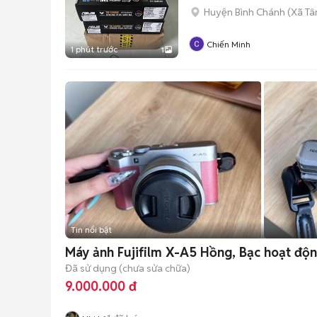
Huyện Bình Chánh
(
Xã Tâ
Chiến Minh
1 phút trước
1
Tin nổi bật
Máy ảnh Fujifilm X-A5 Hồng, Bạc hoạt độn
Đã sử dụng (chưa sửa chữa)
9.000.000 đ