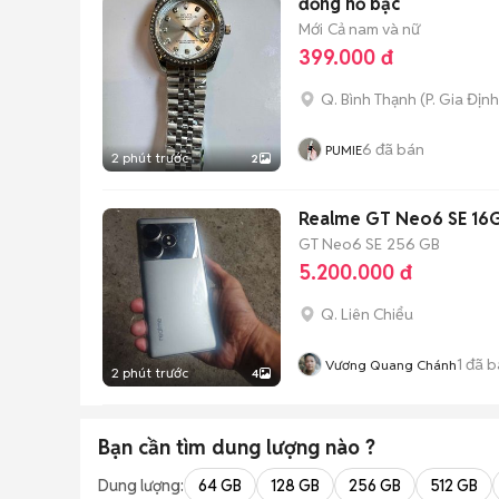
đồng hồ bạc
Mới
Cả nam và nữ
399.000 đ
Q. Bình Thạnh
(
P. Gia Định
6
đã bán
PUMIE
2 phút trước
2
Realme GT Neo6 SE 16
GT Neo6 SE
256 GB
5.200.000 đ
Q. Liên Chiểu
1
đã b
Vương Quang Chánh
2 phút trước
4
Bạn cần tìm
dung lượng
nào ?
Dung lượng:
64 GB
128 GB
256 GB
512 GB