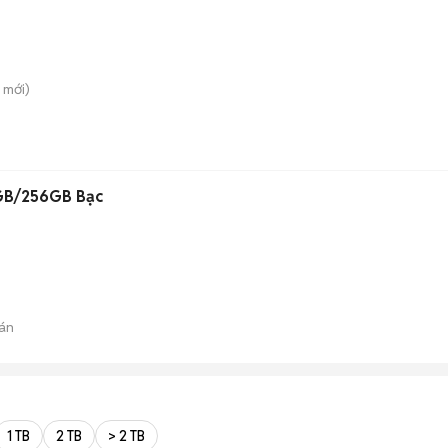
mới)
GB/256GB Bạc
án
1 TB
2 TB
> 2 TB