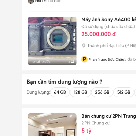
1
đã bán
Nhi Lê
Máy ảnh Sony A6400 kè
Đã sử dụng (chưa sửa chữa)
25.000.000 đ
Thành phố Bạc Liêu
(
P. H
P
3
đã 
Phan Ngọc Bửu Châu
1 phút trước
6
Bạn cần tìm
dung lượng
nào ?
Dung lượng:
64 GB
128 GB
256 GB
512 GB
Bán chung cư 2PN Trung
2 PN
Chung cư
5 tỷ