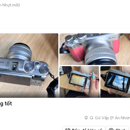
n Nhựt
mới)
g tốt
Q. Gò Vấp
(
P. An Nhơ