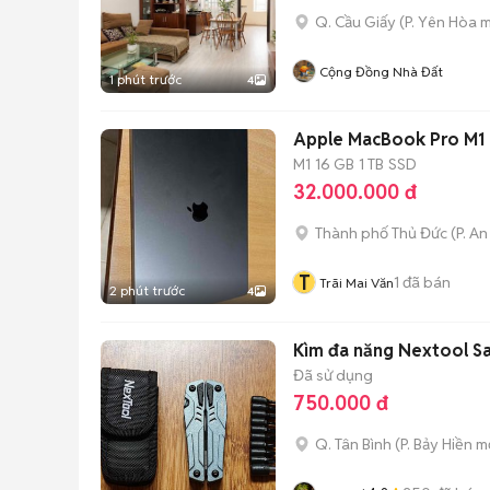
Q. Cầu Giấy
(
P. Yên Hòa
m
Cộng Đồng Nhà Đất
1 phút trước
4
Apple MacBook Pro M1 
M1
16 GB
1 TB
SSD
32.000.000 đ
Thành phố Thủ Đức
(
P. A
T
1
đã bán
Trãi Mai Văn
2 phút trước
4
Kìm đa năng Nextool Sa
Đã sử dụng
750.000 đ
Q. Tân Bình
(
P. Bảy Hiền
mớ