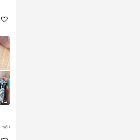
5
n
mới)