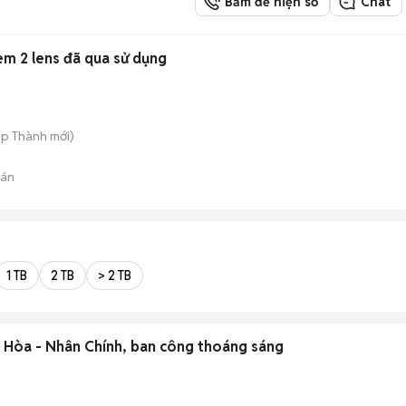
Bấm để hiện số
Chat
m 2 lens đã qua sử dụng
iệp Thành
mới)
bán
1 TB
2 TB
> 2 TB
 Hòa - Nhân Chính, ban công thoáng sáng