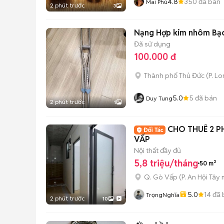
4.8
350
đã bán
Mai Phú
2 phút trước
3
Nạng Hợp kim nhôm Bạc 
Đã sử dụng
100.000 đ
Thành phố Thủ Đức
(
P. L
5.0
5
đã bán
Duy Tung
2 phút trước
1
CHO THUÊ 2 
VẤP
Nội thất đầy đủ
5,8 triệu/tháng
50 m²
Q. Gò Vấp
(
P. An Hội Tây
m
5.0
14
đã 
TrọngNghĩa
2 phút trước
10