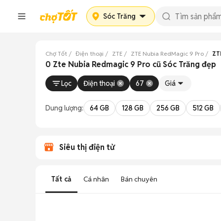
Sóc Trăng
Chợ Tốt
Điện thoại
ZTE
ZTE Nubia RedMagic 9 Pro
ZT
0 Zte Nubia Redmagic 9 Pro cũ Sóc Trăng đẹp
Lọc
Điện thoại
67
Giá
Dung lượng:
64 GB
128 GB
256 GB
512 GB
Siêu thị điện tử
Tất cả
Cá nhân
Bán chuyên