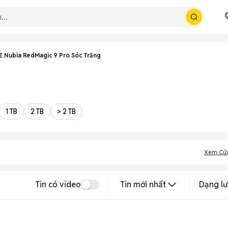
E Nubia RedMagic 9 Pro Sóc Trăng
1 TB
2 TB
> 2 TB
Xem Cử
Tin có video
Tin mới nhất
Dạng lư