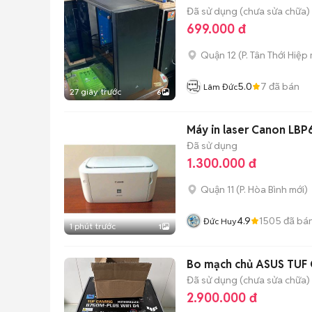
Đã sử dụng (chưa sửa chữa)
699.000 đ
Quận 12
(
P. Tân Thới Hiệp
5.0
7
đã bán
Lâm Đức
27 giây trước
6
Máy in laser Canon LBP
Đã sử dụng
1.300.000 đ
Quận 11
(
P. Hòa Bình
mới)
4.9
1505
đã bá
Đức Huy
1 phút trước
1
Bo mạch chủ ASUS TUF
Đã sử dụng (chưa sửa chữa)
2.900.000 đ