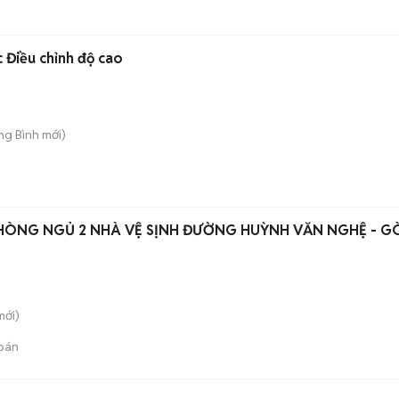
Điều chỉnh độ cao
ong Bình
mới)
PHÒNG NGỦ 2 NHÀ VỆ SỊNH ĐƯỜNG HUỲNH VĂN NGHỆ - G
ới)
bán