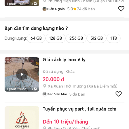
Phường Hiệp Bình Chánh (Quận Thủ Đức cũ)
1 phút trước
6
5.0
74
đã bán
Tuấn Nghĩa
Bạn cần tìm
dung lượng
nào ?
Dung lượng:
64 GB
128 GB
256 GB
512 GB
1 TB
2 
Giá xách ly Inox 6 ly
Đã sử dụng
Khác
20.000 đ
Xã Xuân Thới Thượng
(
Xã Bà Điểm
mới)
1 phút trước
2
5
đã bán
Đào Văn Mãi
Tuyển phục vụ part , full quán cơm
Đến 10 triệu/tháng
Phường 13
(
P. Xóm Chiếu
mới)