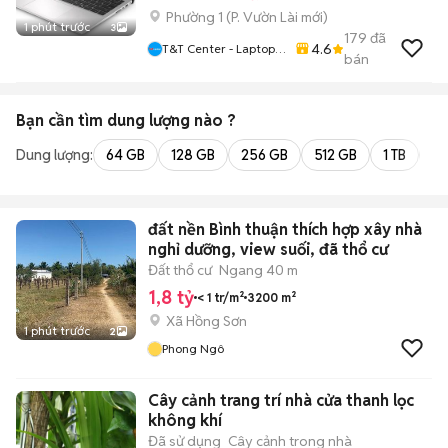
Phường 1
(
P. Vườn Lài
mới)
1 phút trước
3
179
đã
4.6
T&T Center - Laptop,
bán
MacBook, IPhone Tại
HCM
Bạn cần tìm
dung lượng
nào ?
Dung lượng:
64 GB
128 GB
256 GB
512 GB
1 TB
2 
đất nền Bình thuận thích hợp xây nhà
nghỉ dưỡng, view suối, đã thổ cư
Đất thổ cư
Ngang 40 m
1,8 tỷ
< 1 tr/m²
3200 m²
Xã Hồng Sơn
1 phút trước
2
Phong Ngô
Cây cảnh trang trí nhà cửa thanh lọc
không khí
Đã sử dụng
Cây cảnh trong nhà