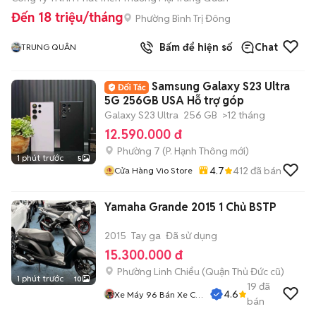
Đến 18 triệu/tháng
Phường Bình Trị Đông
Bấm để hiện số
Chat
TRUNG QUÂN
Samsung Galaxy S23 Ultra
5G 256GB USA Hỗ trợ góp
Galaxy S23 Ultra
256 GB
>12 tháng
12.590.000 đ
Phường 7
(
P. Hạnh Thông
mới)
1 phút trước
5
4.7
412
đã bán
Cửa Hàng Vio Store
Yamaha Grande 2015 1 Chủ BSTP
2015
Tay ga
Đã sử dụng
15.300.000 đ
Phường Linh Chiểu (Quận Thủ Đức cũ)
1 phút trước
10
19
đã
4.6
Xe Máy 96 Bán Xe Cũ
bán
Trả Góp