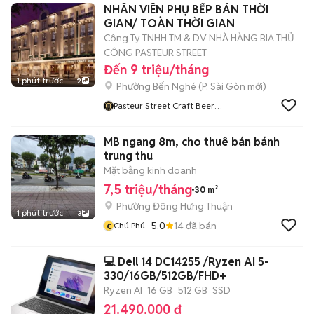
NHÂN VIÊN PHỤ BẾP BÁN THỜI
GIAN/ TOÀN THỜI GIAN
Công Ty TNHH TM & DV NHÀ HÀNG BIA THỦ
CÔNG PASTEUR STREET
Đến 9 triệu/tháng
1 phút trước
2
Phường Bến Nghé
(
P. Sài Gòn
mới)
Pasteur Street Craft Beer
Careers
MB ngang 8m, cho thuê bán bánh
trung thu
Mặt bằng kinh doanh
7,5 triệu/tháng
30 m²
Phường Đông Hưng Thuận
1 phút trước
3
c
5.0
14
đã bán
Chú Phú
💻 Dell 14 DC14255 /Ryzen AI 5-
330/16GB/512GB/FHD+
Ryzen AI
16 GB
512 GB
SSD
21.490.000 đ