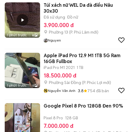
Túi xách nữ WEL Da đà điểu Nâu
30x30
Đã sử dụng
Đồ nữ
3.900.000 đ
Phường 13
(
P. Phú Lâm
mới)
1 phút trước
6
Nguyen
Apple iPad Pro 12.9 M1 1TB 5G Ram
16GB Fullbox
iPad Pro M1 2021
1 TB
18.500.000 đ
Phường Sài Đồng
(
P. Phúc Lợi
mới)
1 phút trước
5
N
3.8
754
đã bán
Nguyễn Văn Anh
Google Pixel 8 Pro 128GB Đen 90%
Pixel 8 Pro
128 GB
7.000.000 đ