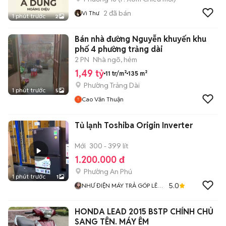
2
đã bán
Vi Thư
1 phút trước
2
Bán nhà đường Nguyễn khuyến khu
phố 4 phường trảng dài
2 PN
Nhà ngõ, hẻm
1,49 tỷ
11 tr/m²
135 m²
Phường Trảng Dài
1 phút trước
5
Cao Văn Thuận
Tủ lạnh Toshiba Origin Inverter
Mới
300 - 399 lít
1.200.000 đ
Phường An Phú
1 phút trước
1
5.0
NHƯ ĐIỆN MÁY TRẢ GÓP LÊ
TRIỀU
HONDA LEAD 2015 BSTP CHÍNH CHỦ
SANG TÊN. MÁY ÊM