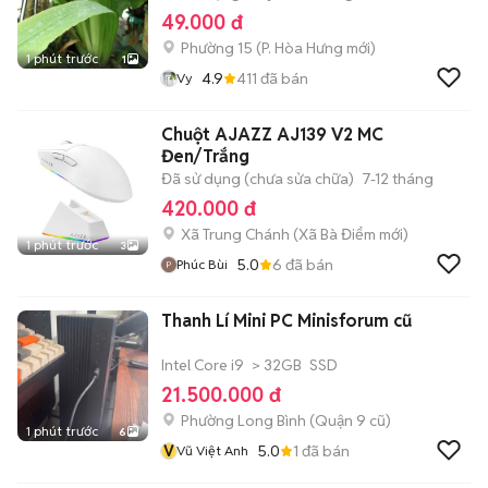
49.000 đ
Phường 15
(
P. Hòa Hưng
mới)
1 phút trước
1
4.9
411
đã bán
Vy
Chuột AJAZZ AJ139 V2 MC
Đen/Trắng
Đã sử dụng (chưa sửa chữa)
7-12 tháng
420.000 đ
Xã Trung Chánh
(
Xã Bà Điểm
mới)
1 phút trước
3
5.0
6
đã bán
Phúc Bùi
Thanh Lí Mini PC Minisforum cũ
Intel Core i9
> 32GB
SSD
21.500.000 đ
Phường Long Bình (Quận 9 cũ)
1 phút trước
6
V
5.0
1
đã bán
Vũ Việt Anh