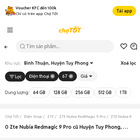
Voucher KFC đến 100k
Tải app
Chỉ có trên app Chợ Tốt
Khu vực:
Bình Thuận, Huyện Tuy Phong
Xoá lọc
Điện thoại
67
Giá
Lọc
Dung lượng:
64 GB
128 GB
256 GB
512 GB
1 TB
2 
Chợ Tốt
Điện thoại
ZTE
ZTE Nubia RedMagic 9 Pro
ZTE Nubia RedMa
0 Zte Nubia Redmagic 9 Pro cũ Huyện Tuy Phong, Bình Thuận đẹp