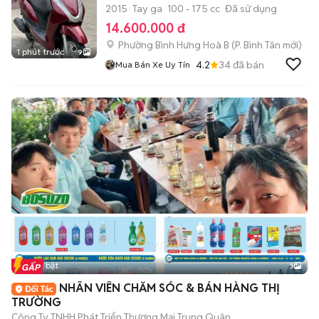
2015
Tay ga
100 - 175 cc
Đã sử dụng
14.600.000 đ
Phường Bình Hưng Hoà B
(
P. Bình Tân
mới)
1 phút trước
9
4.2
34
đã bán
Mua Bán Xe Uy Tín
Tin nổi bật
3
NHÂN VIÊN CHĂM SÓC & BÁN HÀNG THỊ
TRƯỜNG
Công Ty TNHH Phát Triển Thương Mại Trung Quân