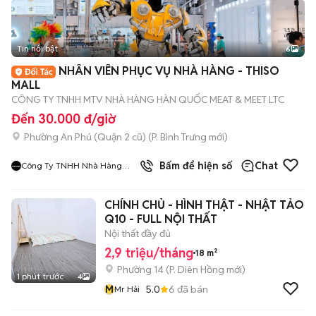
Tin nổi bật
6
+
2
NHÂN VIÊN PHỤC VỤ NHÀ HÀNG - THISO
MALL
CÔNG TY TNHH MTV NHÀ HÀNG HÀN QUỐC MEAT & MEET LTC
Đến 30.000 đ/giờ
Phường An Phú (Quận 2 cũ)
(
P. Bình Trưng
mới)
9
đã bán
Bấm để hiện số
Chat
Công Ty TNHH Nhà Hàng
Hàn Quốc Meat And Meet
CHÍNH CHỦ - HÌNH THẬT - NHẬT TẢO
Q10 - FULL NỘI THẤT
Nội thất đầy đủ
2,9 triệu/tháng
18 m²
Phường 14
(
P. Diên Hồng
mới)
1 phút trước
4
M
5.0
6
đã bán
Mr Hải