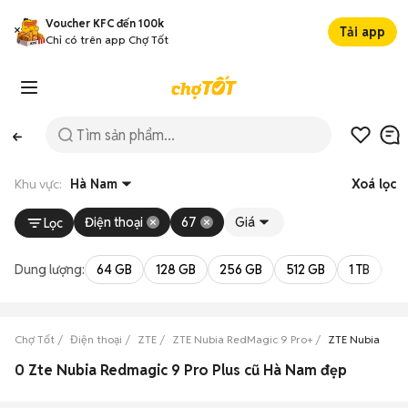
Voucher KFC đến 100k
Tải app
Chỉ có trên app Chợ Tốt
Khu vực:
Hà Nam
Xoá lọc
Điện thoại
67
Giá
Lọc
Dung lượng:
64 GB
128 GB
256 GB
512 GB
1 TB
2 
Chợ Tốt
Điện thoại
ZTE
ZTE Nubia RedMagic 9 Pro+
ZTE Nubia Red
0 Zte Nubia Redmagic 9 Pro Plus cũ Hà Nam đẹp