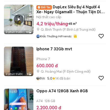
DupLex Siêu Bự 4 Người 4
Xe- Ngay Gigamalll - Thuận Tiện Di
Chuyển
Nội thất cao cấp
4,2 triệu/tháng
45 m²
Q. Bình Thạnh
(
P. Bình Lợi Trung
mới)
2 phút trước
10
Khắc Thường HiFriendz
iphone 7 32Gb mvt
iPhone 7
600.000 đ
Q. Hoàng Mai
(
P. Định Công
mới)
2 phút trước
5
5.0
14
đã bán
Đức
Oppo A74 128GB Xanh 8GB
A74
128 GB
2.200.000 đ