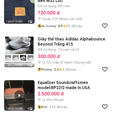
đen W32 L30
Đã sử dụng
Đồ nam
720.000 đ
Quận 3
(
P. Nhiêu Lộc
mới)
1 phút trước
2
A
4.9
89
đã bán
Ali Truong
Giày thể thao Adidas Alphabounce
Beyond Trắng 41.5
Đã sử dụng
Cả nam và nữ
300.000 đ
Q. Gò Vấp
(
P. Hạnh Thông
mới)
1 phút trước
6
P
5.0
4
đã bán
Phương
Equalizer Soundcraftsmen
model:RP2212 made in USA
2.500.000 đ
Q. Phú Nhuận
k
276
đã bán
Khoi
1 phút trước
5