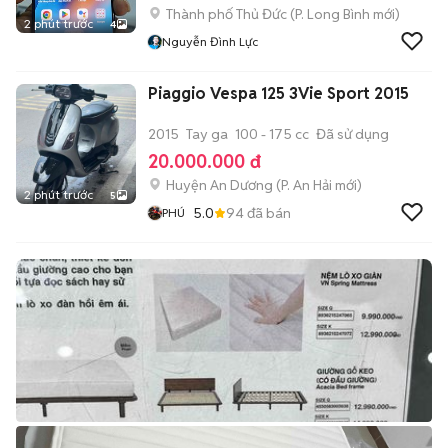
Thành phố Thủ Đức
(
P. Long Bình
mới)
2 phút trước
4
Nguyễn Đình Lực
Piaggio Vespa 125 3Vie Sport 2015
2015
Tay ga
100 - 175 cc
Đã sử dụng
20.000.000 đ
Huyện An Dương
(
P. An Hải
mới)
2 phút trước
5
5.0
94
đã bán
PHÚ