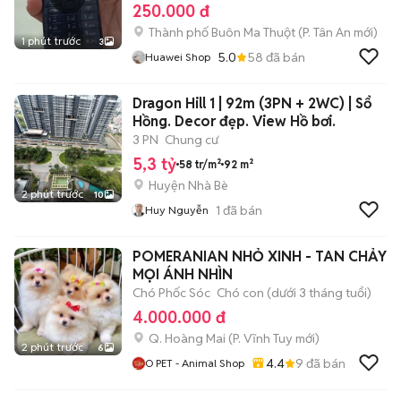
250.000 đ
Thành phố Buôn Ma Thuột
(
P. Tân An
mới)
1 phút trước
3
5.0
58
đã bán
Huawei Shop
Dragon Hill 1 | 92m (3PN + 2WC) | Sổ
Hồng. Decor đẹp. View Hồ bơi.
3 PN
Chung cư
5,3 tỷ
58 tr/m²
92 m²
Huyện Nhà Bè
2 phút trước
10
1
đã bán
Huy Nguyễn
POMERANIAN NHỎ XINH - TAN CHẢY
MỌI ÁNH NHÌN
Chó Phốc Sóc
Chó con (dưới 3 tháng tuổi)
4.000.000 đ
Q. Hoàng Mai
(
P. Vĩnh Tuy
mới)
2 phút trước
6
4.4
9
đã bán
O PET - Animal Shop