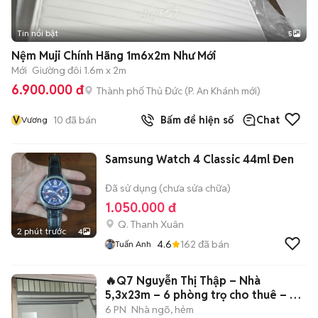
Tin nổi bật
5
Nệm Muji Chính Hãng 1m6x2m Như Mới
Mới
Giường đôi 1.6m x 2m
6.900.000 đ
Thành phố Thủ Đức
(
P. An Khánh
mới)
V
10
đã bán
Bấm để hiện số
Chat
Vương
Samsung Watch 4 Classic 44ml Đen
Đã sử dụng (chưa sửa chữa)
1.050.000 đ
Q. Thanh Xuân
2 phút trước
4
4.6
162
đã bán
Tuấn Anh
🔥Q7 Nguyễn Thị Thập – Nhà
5,3x23m – 6 phòng trọ cho thuê – Chỉ
5 tỷ TL
6 PN
Nhà ngõ, hẻm