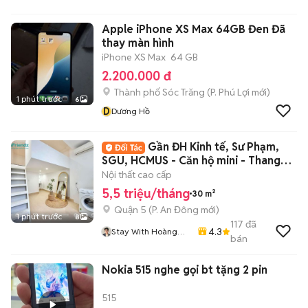
Apple iPhone XS Max 64GB Đen Đã
thay màn hình
iPhone XS Max
64 GB
2.200.000 đ
Thành phố Sóc Trăng
(
P. Phú Lợi
mới)
1 phút trước
6
D
Dương Hồ
Gần ĐH Kinh tế, Sư Phạm,
SGU, HCMUS - Căn hộ mini - Thang
máy
Nội thất cao cấp
5,5 triệu/tháng
30 m²
Quận 5
(
P. An Đông
mới)
1 phút trước
8
117
đã
4.3
Stay With Hoàng
bán
Tân
Nokia 515 nghe gọi bt tặng 2 pin
515