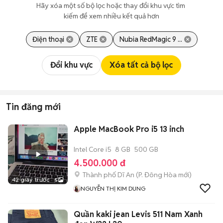
Hãy xóa một số bộ lọc hoặc thay đổi khu vực tìm 
kiếm để xem nhiều kết quả hơn
Điện thoại
ZTE
Nubia RedMagic 9 ...
Đổi khu vực
Xóa tất cả bộ lọc
Tin đăng mới
Apple MacBook Pro i5 13 inch
Intel Core i5
8 GB
500 GB
4.500.000 đ
Thành phố Dĩ An
(
P. Đông Hòa
mới)
42 giây trước
5
NGUYỄN THỊ KIM DUNG
Quần kaki jean Levis 511 Nam Xanh