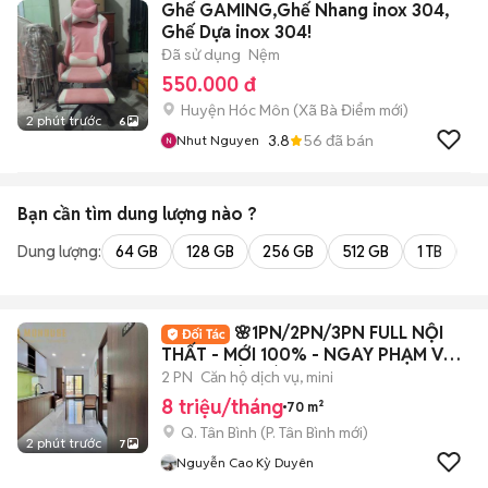
Ghế GAMING,Ghế Nhang inox 304,
Ghế Dựa inox 304!
Đã sử dụng
Nệm
550.000 đ
Huyện Hóc Môn
(
Xã Bà Điểm
mới)
2 phút trước
6
3.8
56
đã bán
Nhut Nguyen
Bạn cần tìm
dung lượng
nào ?
Dung lượng:
64 GB
128 GB
256 GB
512 GB
1 TB
2 
🌸1PN/2PN/3PN FULL NỘI
THẤT - MỚI 100% - NGAY PHẠM VĂN
BẠCH - TÂN BÌNH
2 PN
Căn hộ dịch vụ, mini
8 triệu/tháng
70 m²
Q. Tân Bình
(
P. Tân Bình
mới)
2 phút trước
7
Nguyễn Cao Kỳ Duyên