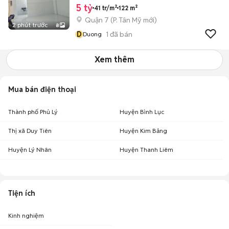
5 tỷ
41 tr/m²
122 m²
Quận 7
(
P. Tân Mỹ
mới)
2 phút trước
8
D
1
đã bán
Duong
Xem thêm
Mua bán điện thoại
Thành phố Phủ Lý
Huyện Bình Lục
Thị xã Duy Tiên
Huyện Kim Bảng
Huyện Lý Nhân
Huyện Thanh Liêm
Tiện ích
Kinh nghiệm