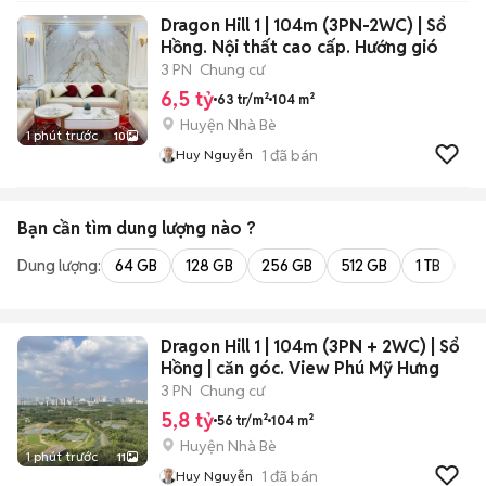
Dragon Hill 1 | 104m (3PN-2WC) | Sổ
Hồng. Nội thất cao cấp. Hướng gió
3 PN
Chung cư
6,5 tỷ
63 tr/m²
104 m²
Huyện Nhà Bè
1 phút trước
10
1
đã bán
Huy Nguyễn
Bạn cần tìm
dung lượng
nào ?
Dung lượng:
64 GB
128 GB
256 GB
512 GB
1 TB
2 
Dragon Hill 1 | 104m (3PN + 2WC) | Sổ
Hồng | căn góc. View Phú Mỹ Hưng
3 PN
Chung cư
5,8 tỷ
56 tr/m²
104 m²
Huyện Nhà Bè
1 phút trước
11
1
đã bán
Huy Nguyễn