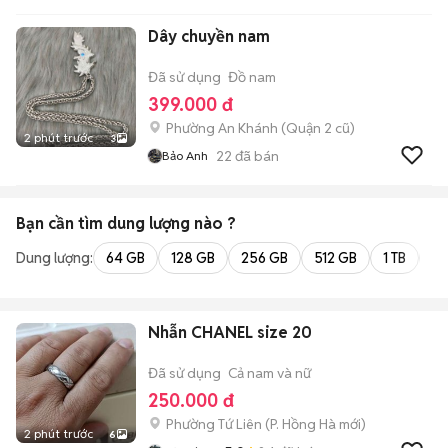
Dây chuyền nam
Đã sử dụng
Đồ nam
399.000 đ
Phường An Khánh (Quận 2 cũ)
2 phút trước
3
22
đã bán
Bảo Anh
Bạn cần tìm
dung lượng
nào ?
Dung lượng:
64 GB
128 GB
256 GB
512 GB
1 TB
2 
Nhẫn CHANEL size 20
Đã sử dụng
Cả nam và nữ
250.000 đ
Phường Tứ Liên
(
P. Hồng Hà
mới)
2 phút trước
6