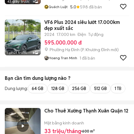
43 giây trước
4
Q
5.0
598
đã bán
Quách Luật
VF6 Plus 2024 siêu lướt 17.000km
đẹp xuất sắc
2024
17.000 km
Điện
Tự động
595.000.000 đ
Phường Hạ Đình
(
P. Khương Đình
mới)
1 phút trước
8
1
đã bán
Hoang Tran Minh
Bạn cần tìm
dung lượng
nào ?
Dung lượng:
64 GB
128 GB
256 GB
512 GB
1 TB
2 
Cho Thuê Xưởng Thạnh Xuân Quận 12
Mặt bằng kinh doanh
33 triệu/tháng
600 m²