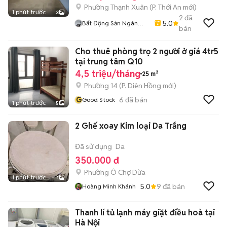
Phường Thạnh Xuân
(
P. Thới An
mới)
1 phút trước
3
2
đã
5.0
Bất Động Sản Ngân
bán
Thuỷ Quận 12
Cho thuê phòng trọ 2 người ở giá 4tr5
tại trung tâm Q10
4,5 triệu/tháng
25 m²
Phường 14
(
P. Diên Hồng
mới)
G
6
đã bán
Good Stock
1 phút trước
5
2 Ghế xoay Kim loại Da Trắng
Đã sử dụng
Da
350.000 đ
Phường Ô Chợ Dừa
1 phút trước
1
5.0
9
đã bán
Hoàng Minh Khánh
Thanh lí tủ lạnh máy giặt điều hoà tại
Hà Nội