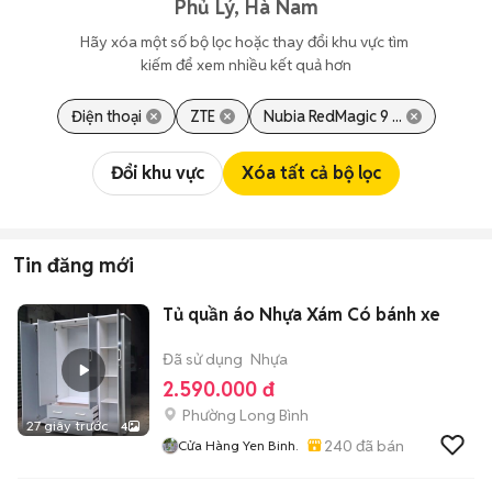
Phủ Lý, Hà Nam
Hãy xóa một số bộ lọc hoặc thay đổi khu vực tìm 
kiếm để xem nhiều kết quả hơn
Điện thoại
ZTE
Nubia RedMagic 9 ...
Đổi khu vực
Xóa tất cả bộ lọc
Tin đăng mới
Tủ quần áo Nhựa Xám Có bánh xe
Đã sử dụng
Nhựa
2.590.000 đ
Phường Long Bình
27 giây trước
4
240
đã bán
Cửa Hàng Yen Binh.