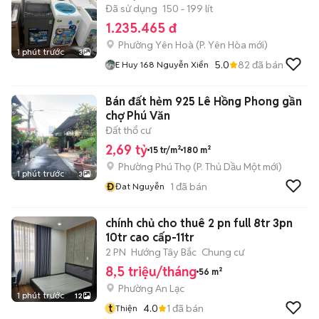
Đã sử dụng
150 - 199 lít
1.235.465 đ
Phường Yên Hoà
(
P. Yên Hòa
mới)
1 phút trước
3
5.0
82
đã bán
E Huy 168 Nguyễn Xiển
Bán đất hẻm 925 Lê Hồng Phong gần
chợ Phú Văn
Đất thổ cư
2,69 tỷ
15 tr/m²
180 m²
Phường Phú Thọ
(
P. Thủ Dầu Một
mới)
1 phút trước
3
Đ
1
đã bán
Đat Nguyễn
chính chủ cho thuê 2 pn full 8tr 3pn
10tr cao cấp-11tr
2 PN
Hướng Tây Bắc
Chung cư
8,5 triệu/tháng
56 m²
Phường An Lạc
1 phút trước
12
t
4.0
1
đã bán
Thiện