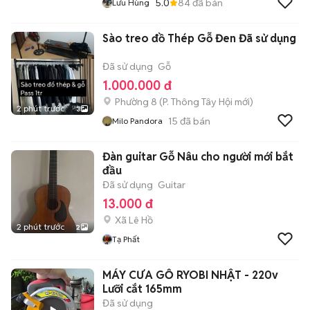
5.0
84
đã bán
Lưu Hùng
Sào treo đồ Thép Gỗ Đen Đã sử dụng
Đã sử dụng
Gỗ
1.000.000 đ
Phường 8
(
P. Thông Tây Hội
mới)
2 phút trước
3
15
đã bán
Milo Pandora
Đàn guitar Gỗ Nâu cho người mới bắt
đầu
Đã sử dụng
Guitar
13.000 đ
Xã Lê Hồ
2 phút trước
2
Tạ Phất
MÁY CƯA GỖ RYOBI NHẬT - 220v
Lưỡi cắt 165mm
Đã sử dụng