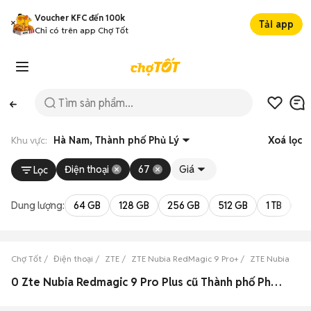
Voucher KFC đến 100k
Tải app
Chỉ có trên app Chợ Tốt
Khu vực:
Hà Nam, Thành phố Phủ Lý
Xoá lọc
Điện thoại
67
Giá
Lọc
Dung lượng:
64 GB
128 GB
256 GB
512 GB
1 TB
2 
Chợ Tốt
Điện thoại
ZTE
ZTE Nubia RedMagic 9 Pro+
ZTE Nubia Red
0 Zte Nubia Redmagic 9 Pro Plus cũ Thành phố Phủ Lý, Hà Nam đẹp