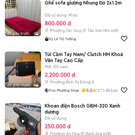
Ghế sofa giường Nhung Đỏ 2x1.2m
Đã sử dụng
Khác
800.000 đ
Phường Tân Quý
(
P. Tân Sơn Nhì
mới)
37 giây trước
1
Vy Lê Thị Tường
Túi Cầm Tay Nam/ Clutch HM Khoá
Vân Tay Cao Cấp
Mới
Đồ nam
2.200.000 đ
Phường Bình Trị Đông A
39 giây trước
4
5.0
1271
đã bán
Trúc Phương Shop
Khoan điện Bosch GBM-320 Xanh
dương
Đã sử dụng
250.000 đ
Phường An Hòa
(
P. Rạch Giá
mới)