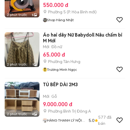
550.000 đ
Phường 5
(
P. Hòa Bình
mới)
2 phút trước
5
Shop Hàng Nhật
Áo hai dây Nữ Babydoll Nâu chấm bi
M Mới
Mới
Đồ nữ
65.000 đ
Phường Tân Hưng
2 phút trước
1
T
Trương Minh Ngọc
TỦ BẾP DÀI 2M3
Mới
Gỗ
9.000.000 đ
Phường Bình Trị Đông A
2 phút trước
4
577
đã
5.0
HÀNG THANH LÝ NỘI
bán
THẤT 268