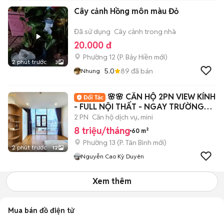
Cây cảnh Hồng môn màu Đỏ
Đã sử dụng
Cây cảnh trong nhà
20.000 đ
Phường 12
(
P. Bảy Hiền
mới)
2 phút trước
3
5.0
89
đã bán
Nhung
🌸🌸 CĂN HỘ 2PN VIEW KÍNH
- FULL NỘI THẤT - NGAY TRƯỜNG
CHINH 🌸🌸
2 PN
Căn hộ dịch vụ, mini
8 triệu/tháng
60 m²
Phường 13
(
P. Tân Bình
mới)
2 phút trước
12
Nguyễn Cao Kỳ Duyên
Xem thêm
Mua bán đồ điện tử