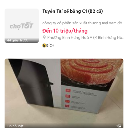
NAM SG
Tuyển Tài xế bằng C1 (B2 cũ)
công ty cổ phần sản xuất thương mại nam đô
Đến 10 triệu/tháng
Phường Bình Hưng Hoà A
(
P. Bình Hưng Hòa
m
44 giây trước
B
BÍCH
Tin nổi bật
1