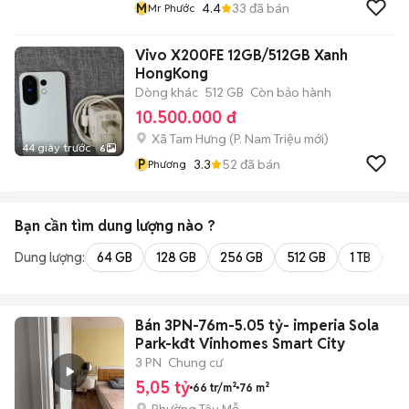
M
4.4
33
đã bán
Mr Phước
Vivo X200FE 12GB/512GB Xanh
HongKong
Dòng khác
512 GB
Còn bảo hành
10.500.000 đ
Xã Tam Hưng
(
P. Nam Triệu
mới)
44 giây trước
6
P
3.3
52
đã bán
Phương
Bạn cần tìm
dung lượng
nào ?
Dung lượng:
64 GB
128 GB
256 GB
512 GB
1 TB
2 
Bán 3PN-76m-5.05 tỷ- imperia Sola
Park-kđt Vinhomes Smart City
3 PN
Chung cư
5,05 tỷ
66 tr/m²
76 m²