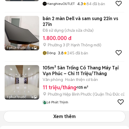
4.3
84
đã bán
HanghieuOUTLET
bán 2 màn Dell và sam sung 22in vs
27in
Đã sử dụng (chưa sửa chữa)
1.800.000 đ
Phường 3
(
P. Hạnh Thông
mới)
1 phút trước
6
Đ
3.8
245
đã bán
Đông
105m² Sàn Trống Có Thang Máy Tại
Vạn Phúc – Chỉ 11 Triệu/Tháng
Văn phòng
Hoàn thiện cơ bản
11 triệu/tháng
105 m²
Phường Hiệp Bình Phước (Quận Thủ Đức cũ)
1 phút trước
6
Lê Phát Thịnh
Xem thêm