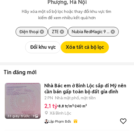
Phượng, Hà Nội
Hãy xóa một số bộ lọc hoặc thay đổi khu vực tìm 
kiếm để xem nhiều kết quả hơn
Điện thoại
ZTE
Nubia RedMagic 9 ...
Đổi khu vực
Xóa tất cả bộ lọc
Tin đăng mới
Nhà Bác em ở Bình Lộc sắp đi Mỹ nên
cần bán gấp toàn bộ đất gia đình
2 PN
Nhà mặt phố, mặt tiền
2,1 tỷ
8,8 tr/m²
240 m²
Xã Bình Lộc
33 giây trước
7
Lập Phạm Bđs