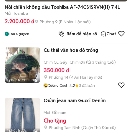
Nồi chiên không dầu Toshiba AF-74CS1SRVN(H) 7.4L
Mới
Toshiba
2.200.000 đ
Phường 9
(
P. Nhiêu Lộc
mới)
Bấm để hiện số
Chat
Thu Nguyen
Cu thái văn hoa đỏ trống
Chim Cu Gáy
Chim lớn (từ 3 tháng tuổi)
350.000 đ
Phường 14
(
P. An Hội Tây
mới)
1 phút trước
2
C
4.2
3
đã bán
Cường Cool
Quần jean nam Gucci Denim
Mới
Đồ nam
Cho tặng
Phường Tam Bình (Quận Thủ Đức cũ)
1 phút trước
4