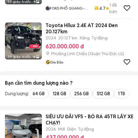
39 giây trước
9
1
đã
4.7
FORD PHỔ QUANG -
bán
FORD CŨ CHÍNH HÃNG
Toyota Hilux 2.4E AT 2024 Đen
20.127km
2024
20.127 km
Xăng
Tự động
620.000.000 đ
Phường Linh Chiểu (Quận Thủ Đức cũ)
39 giây trước
15
G
Gia Bảo
Bạn cần tìm
dung lượng
nào ?
Dung lượng:
64 GB
128 GB
256 GB
512 GB
1 TB
2 
SIÊU ƯU ĐÃI VF5 - BỎ RA 45TR LẤY XE 
CHẠY!
2026
Mới
Điện
Tự động
437.000.000 đ