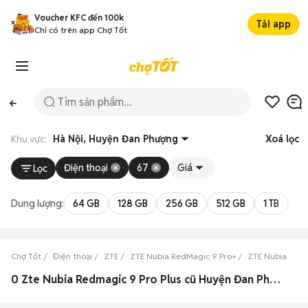
Voucher KFC đến 100k
Tải app
Chỉ có trên app Chợ Tốt
Khu vực:
Hà Nội, Huyện Đan Phượng
Xoá lọc
Điện thoại
67
Giá
Lọc
Dung lượng:
64 GB
128 GB
256 GB
512 GB
1 TB
2 
Chợ Tốt
Điện thoại
ZTE
ZTE Nubia RedMagic 9 Pro+
ZTE Nubia RedM
0 Zte Nubia Redmagic 9 Pro Plus cũ Huyện Đan Phượng đẹp