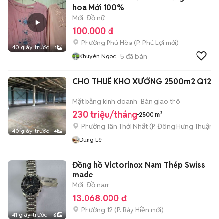
hoa Mới 100%
Mới
Đồ nữ
100.000 đ
Phường Phú Hòa
(
P. Phú Lợi
mới)
40 giây trước
1
5
đã bán
Khuyên Ngoc
CHO THUÊ KHO XƯỞNG 2500m2 Q12
Mặt bằng kinh doanh
Bàn giao thô
230 triệu/tháng
2500 m²
Phường Tân Thới Nhất
(
P. Đông Hưng Thuận
m
40 giây trước
4
Dung Lê
Đồng hồ Victorinox Nam Thép Swiss
made
Mới
Đồ nam
13.068.000 đ
Phường 12
(
P. Bảy Hiền
mới)
41 giây trước
6