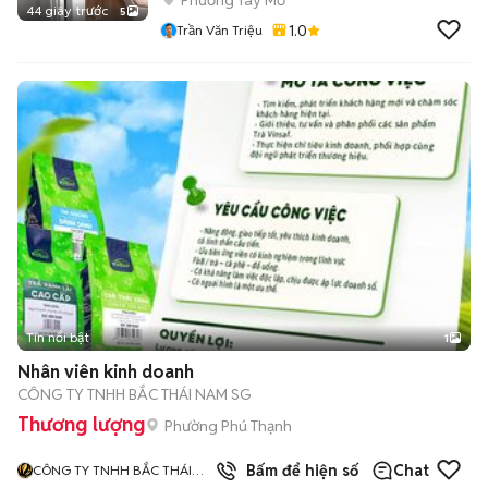
Phường Tây Mỗ
44 giây trước
5
1.0
Trần Văn Triệu
Tin nổi bật
1
Nhân viên kinh doanh
CÔNG TY TNHH BẮC THÁI NAM SG
Thương lượng
Phường Phú Thạnh
3
đã bán
Bấm để hiện số
Chat
CÔNG TY TNHH BẮC THÁI