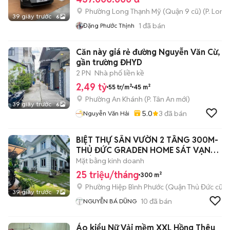
Phường Long Thạnh Mỹ (Quận 9 cũ)
(
P. Long
39 giây trước
6
1
đã bán
Đặng Phước Thịnh
Căn này giá rẻ đường Nguyễn Văn Cừ,
gần trường ĐHYD
2 PN
Nhà phố liền kề
2,49 tỷ
55 tr/m²
45 m²
Phường An Khánh
(
P. Tân An
mới)
39 giây trước
6
5.0
3
đã bán
Nguyễn Văn Hải
BIỆT THỰ SÂN VƯỜN 2 TẦNG 300M-
THỦ ĐỨC GRADEN HOME SÁT VẠN
PHÚC CITY
Mặt bằng kinh doanh
25 triệu/tháng
300 m²
Phường Hiệp Bình Phước (Quận Thủ Đức cũ)
39 giây trước
7
10
đã bán
NGUYỄN BÁ DŨNG
Áo kiểu Nữ Vải mềm XXL Hồng Thêu