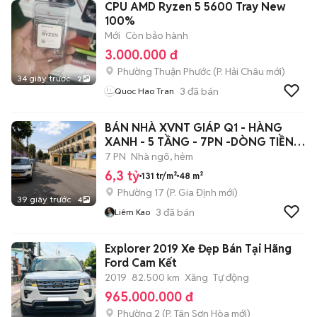
CPU AMD Ryzen 5 5600 Tray New
100%
Mới
Còn bảo hành
3.000.000 đ
Phường Thuận Phước
(
P. Hải Châu
mới)
34 giây trước
2
3
đã bán
Quoc Hao Tran
BÁN NHÀ XVNT GIÁP Q1 - HÀNG
XANH - 5 TẦNG - 7PN -DÒNG TIỀN
300tr/NĂM
7 PN
Nhà ngõ, hẻm
6,3 tỷ
131 tr/m²
48 m²
Phường 17
(
P. Gia Định
mới)
39 giây trước
4
3
đã bán
Liêm Kao
Explorer 2019 Xe Đẹp Bán Tại Hãng
Ford Cam Kết
2019
82.500 km
Xăng
Tự động
965.000.000 đ
Phường 2
(
P. Tân Sơn Hòa
mới)