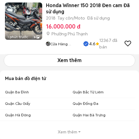
Honda Winner 150 2018 Đen cam Đã
sử dụng
2018
Tay côn/Moto
Đã sử dụng
16.000.000 đ
Phường Phú Thạnh
1 phút trước
6
12367
đã
4.6
Cửa Hàng
bán
Tuanduy
Xem thêm
Mua bán đồ điện tử
Quận Ba Đình
Quận Bắc Từ Liêm
Quận Cầu Giấy
Quận Đống Đa
Quận Hà Đông
Quận Hai Bà Trưng
Xem thêm