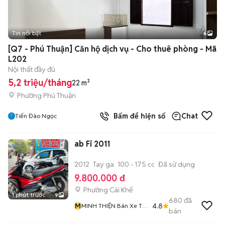
Tin nổi bật
6
+
2
[Q7 - Phú Thuận] Căn hộ dịch vụ - Cho thuê phòng - Mã
L202
Nội thất đầy đủ
5,2 triệu/tháng
22 m²
Phường Phú Thuận
Bấm để hiện số
Chat
Tiến Đào Ngọc
ab Fi 2011
2012
Tay ga
100 - 175 cc
Đã sử dụng
9.800.000 đ
Phường Cái Khế
1 phút trước
9
680
đã
M
4.8
MINH THIỆN Bán Xe Trả
bán
Góp