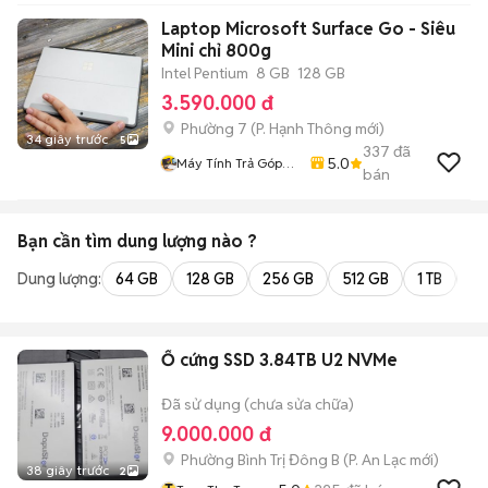
Laptop Microsoft Surface Go - Siêu
Mini chỉ 800g
Intel Pentium
8 GB
128 GB
3.590.000 đ
Phường 7
(
P. Hạnh Thông
mới)
34 giây trước
5
337
đã
5.0
Máy Tính Trả Góp
bán
HCM
Bạn cần tìm
dung lượng
nào ?
Dung lượng:
64 GB
128 GB
256 GB
512 GB
1 TB
2 
Ổ cứng SSD 3.84TB U2 NVMe
Đã sử dụng (chưa sửa chữa)
9.000.000 đ
Phường Bình Trị Đông B
(
P. An Lạc
mới)
38 giây trước
2