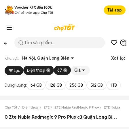
Voucher KFC đến 100k
Tải app
Chỉ có trên app Chợ Tốt
Khu vực:
Hà Nội, Quận Long Biên
Xoá lọc
Điện thoại
67
Giá
Lọc
Dung lượng:
64 GB
128 GB
256 GB
512 GB
1 TB
2 
Chợ Tốt
Điện thoại
ZTE
ZTE Nubia RedMagic 9 Pro+
ZTE Nubia RedM
0 Zte Nubia Redmagic 9 Pro Plus cũ Quận Long Biên đẹp