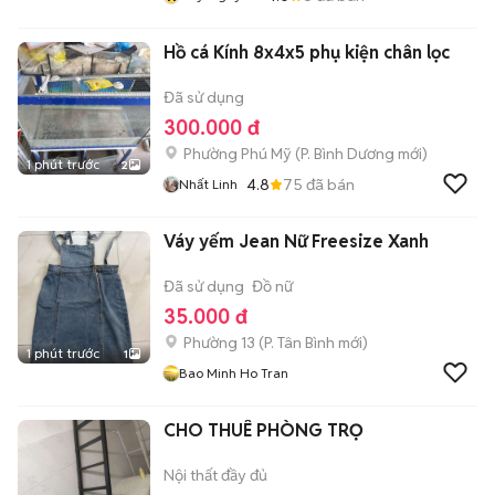
Hồ cá Kính 8x4x5 phụ kiện chân lọc
Đã sử dụng
300.000 đ
Phường Phú Mỹ
(
P. Bình Dương
mới)
1 phút trước
2
4.8
75
đã bán
Nhất Linh
Váy yếm Jean Nữ Freesize Xanh
Đã sử dụng
Đồ nữ
35.000 đ
Phường 13
(
P. Tân Bình
mới)
1 phút trước
1
Bao Minh Ho Tran
CHO THUÊ PHÒNG TRỌ
Nội thất đầy đủ