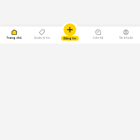
Trang chủ
Quản lý tin
Liên hệ
Tài khoản
Đăng tin
109.000 Bình chọn
Tải ứng dụng Chợ Tốt
Về Chợ Tốt
Quy chế sàn
Chính sách bảo mật
Giải quyết tranh chấp
CÔNG TY TNHH CHỢ TỐT - Người đại diện theo pháp luật:
Nguyễn Trọng Tấn; GPDKKD: 0312120782 do Sở KH & ĐT TP.HCM cấp ngày