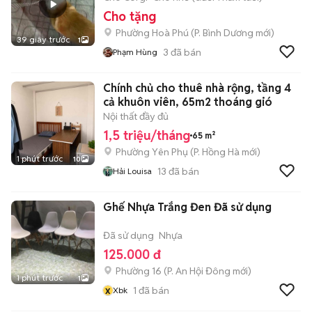
Cho tặng
Phường Hoà Phú
(
P. Bình Dương
mới)
39 giây trước
1
3
đã bán
Phạm Hùng
Chính chủ cho thuê nhà rộng, tầng 4
cả khuôn viên, 65m2 thoáng gió
Nội thất đầy đủ
1,5 triệu/tháng
65 m²
Phường Yên Phụ
(
P. Hồng Hà
mới)
1 phút trước
10
13
đã bán
Hải Louisa
Ghế Nhựa Trắng Đen Đã sử dụng
Đã sử dụng
Nhựa
125.000 đ
Phường 16
(
P. An Hội Đông
mới)
1 phút trước
1
x
1
đã bán
Xbk