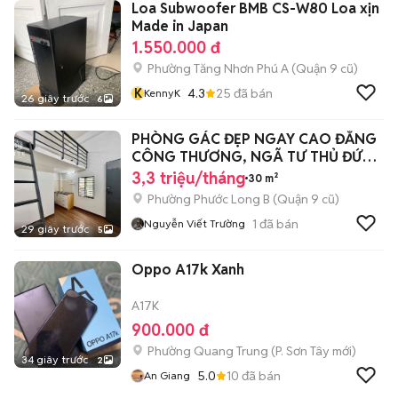
Loa Subwoofer BMB CS-W80 Loa xịn
Made in Japan
1.550.000 đ
Phường Tăng Nhơn Phú A (Quận 9 cũ)
K
4.3
25
đã bán
KennyK
26 giây trước
6
PHÒNG GÁC ĐẸP NGAY CAO ĐẲNG
CÔNG THƯƠNG, NGÃ TƯ THỦ ĐỨC,
VINCOM QUẬN 9
3,3 triệu/tháng
30 m²
Phường Phước Long B (Quận 9 cũ)
1
đã bán
Nguyễn Viết Trường
29 giây trước
5
Oppo A17k Xanh
A17K
900.000 đ
Phường Quang Trung
(
P. Sơn Tây
mới)
34 giây trước
2
5.0
10
đã bán
An Giang