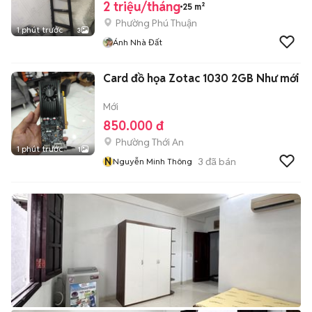
2 triệu/tháng
25 m²
Phường Phú Thuận
1 phút trước
3
Ánh Nhà Đất
Card đồ họa Zotac 1030 2GB Như mới
Mới
850.000 đ
Phường Thới An
1 phút trước
1
N
3
đã bán
Nguyễn Minh Thông