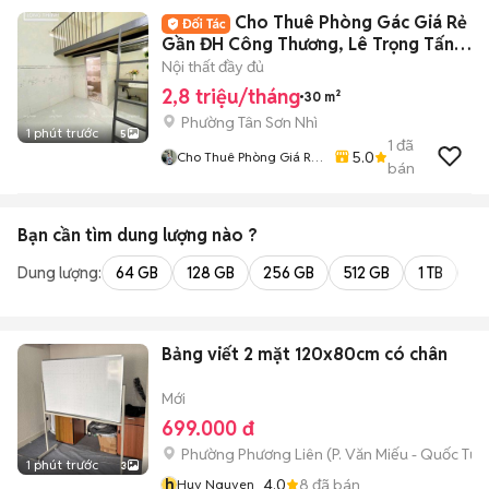
Cho Thuê Phòng Gác Giá Rẻ
Gần ĐH Công Thương, Lê Trọng Tấn
Tân Phú
Nội thất đầy đủ
2,8 triệu/tháng
30 m²
Phường Tân Sơn Nhì
1 phút trước
5
1
đã
5.0
Cho Thuê Phòng Giá Rẻ
bán
Tại TP-HCM
Bạn cần tìm
dung lượng
nào ?
Dung lượng:
64 GB
128 GB
256 GB
512 GB
1 TB
2 
Bảng viết 2 mặt 120x80cm có chân
Mới
699.000 đ
Phường Phương Liên
(
P. Văn Miếu - Quốc Tử 
1 phút trước
3
h
4.0
8
đã bán
Huy Nguyen