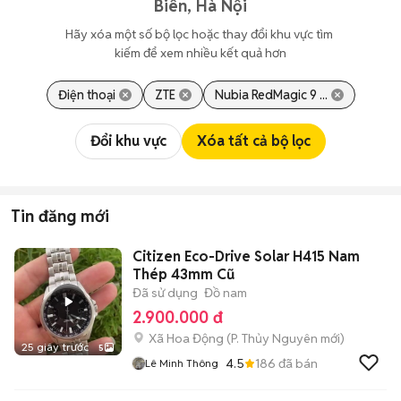
Biên, Hà Nội
Hãy xóa một số bộ lọc hoặc thay đổi khu vực tìm 
kiếm để xem nhiều kết quả hơn
Điện thoại
ZTE
Nubia RedMagic 9 ...
Đổi khu vực
Xóa tất cả bộ lọc
Tin đăng mới
Citizen Eco-Drive Solar H415 Nam
Thép 43mm Cũ
Đã sử dụng
Đồ nam
2.900.000 đ
Xã Hoa Động
(
P. Thủy Nguyên
mới)
25 giây trước
5
4.5
186
đã bán
Lê Minh Thông