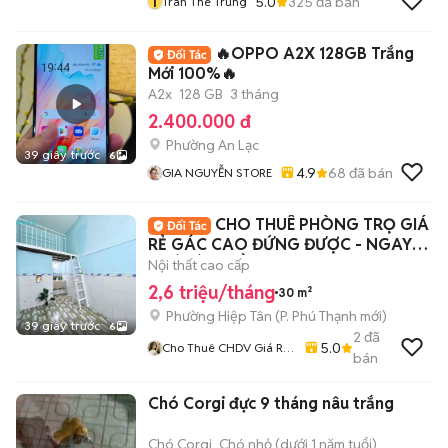
T
5.0
325
đã bán
Tran The Trung
🔥OPPO A2X 128GB Trắng
Mới 100%🔥
A2x
128 GB
3 tháng
2.400.000 đ
Phường An Lạc
39 giây trước
6
4.9
68
đã bán
GIA NGUYỄN STORE
CHO THUÊ PHÒNG TRỌ GIÁ
RẺ GÁC CAO ĐỨNG ĐƯỢC - NGAY
HOÀ BÌNH ĐẦM SEN
Nội thất cao cấp
2,6 triệu/tháng
30 m²
Phường Hiệp Tân
(
P. Phú Thạnh
mới)
39 giây trước
6
2
đã
5.0
Cho Thuê CHDV Giá Rẻ
bán
Đến Cao Cấp Tại Tân
Phú - Bình Tân
Chó Corgi đực 9 tháng nâu trắng
Chó Corgi
Chó nhỏ (dưới 1 năm tuổi)