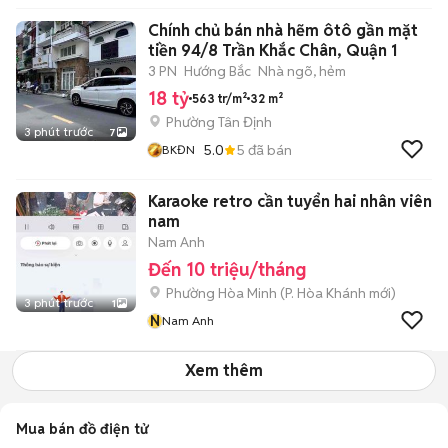
Chính chủ bán nhà hẽm ôtô gần mặt
tiền 94/8 Trần Khắc Chân, Quận 1
3 PN
Hướng Bắc
Nhà ngõ, hẻm
18 tỷ
563 tr/m²
32 m²
Phường Tân Định
3 phút trước
7
5.0
5
đã bán
BKĐN
Karaoke retro cần tuyển hai nhân viên
nam
Nam Anh
Đến 10 triệu/tháng
Phường Hòa Minh
(
P. Hòa Khánh
mới)
3 phút trước
1
N
Nam Anh
Xem thêm
Mua bán đồ điện tử