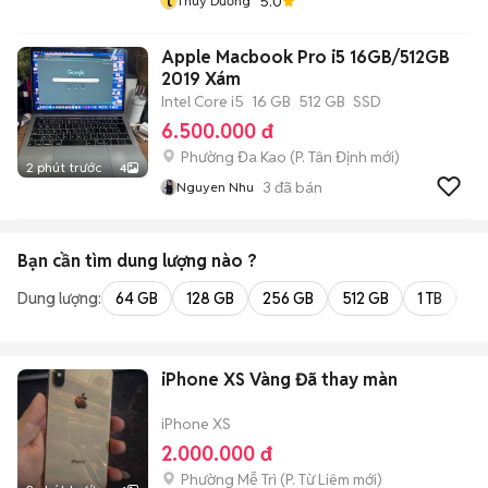
t
5.0
Thuỳ Dương
Apple Macbook Pro i5 16GB/512GB
2019 Xám
Intel Core i5
16 GB
512 GB
SSD
6.500.000 đ
Phường Đa Kao
(
P. Tân Định
mới)
2 phút trước
4
3
đã bán
Nguyen Nhu
Bạn cần tìm
dung lượng
nào ?
Dung lượng:
64 GB
128 GB
256 GB
512 GB
1 TB
2 
iPhone XS Vàng Đã thay màn
iPhone XS
2.000.000 đ
Phường Mễ Trì
(
P. Từ Liêm
mới)