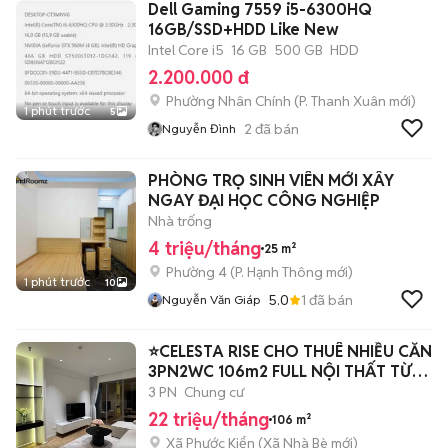
Dell Gaming 7559 i5-6300HQ
16GB/SSD+HDD Like New
Intel Core i5
16 GB
500 GB
HDD
2.200.000 đ
Phường Nhân Chính
(
P. Thanh Xuân
mới)
1 phút trước
5
2
đã bán
Nguyễn Đình
PHÒNG TRỌ SINH VIÊN MỚI XÂY
NGAY ĐẠI HỌC CÔNG NGHIỆP
Nhà trống
4 triệu/tháng
25 m²
Phường 4
(
P. Hạnh Thông
mới)
1 phút trước
10
5.0
1
đã bán
Nguyễn Văn Giáp
⭐CELESTA RISE CHO THUÊ NHIỀU CĂN
3PN2WC 106m2 FULL NỘI THẤT TỪ
22 TR
3 PN
Chung cư
22 triệu/tháng
106 m²
Xã Phước Kiển
(
Xã Nhà Bè
mới)