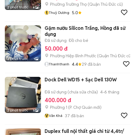
Phường Trường Thọ (Quận Thủ Đức cũ)
2 phút trước
6
t
5.0
Thuỳ Dương
Gặm nướu Silicon Trắng, Hồng đã sử
dụng
Đã sử dụng
Đồ cho bé
50.000 đ
Phường Hiệp Bình Phước (Quận Thủ Đức cũ)
2 phút trước
1
4.4
29
đã bán
Thanhthanh
Dock Dell WD15 + Sạc Dell 130W
Đã sử dụng (chưa sửa chữa)
4-6 tháng
400.000 đ
Phường 1
(
P. Chợ Quán
mới)
2 phút trước
5
V
37
đã bán
Văn Khá
Duplex full nội thất giá chỉ từ 4,4tr/