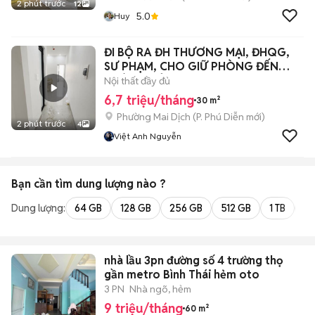
2 phút trước
12
5.0
Huy
ĐI BỘ RA ĐH THƯƠNG MẠI, ĐHQG,
SƯ PHẠM, CHO GIỮ PHÒNG ĐẾN
THÁNG 9 Ở
Nội thất đầy đủ
6,7 triệu/tháng
30 m²
Phường Mai Dịch
(
P. Phú Diễn
mới)
2 phút trước
4
Việt Anh Nguyễn
Bạn cần tìm
dung lượng
nào ?
Dung lượng:
64 GB
128 GB
256 GB
512 GB
1 TB
2 
nhà lầu 3pn đường số 4 trường thọ
gần metro Bình Thái hẻm oto
3 PN
Nhà ngõ, hẻm
9 triệu/tháng
60 m²