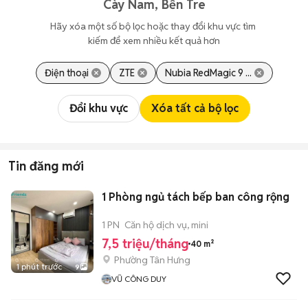
Cày Nam, Bến Tre
Hãy xóa một số bộ lọc hoặc thay đổi khu vực tìm 
kiếm để xem nhiều kết quả hơn
Điện thoại
ZTE
Nubia RedMagic 9 ...
Đổi khu vực
Xóa tất cả bộ lọc
Tin đăng mới
1 Phòng ngủ tách bếp ban công rộng
1 PN
Căn hộ dịch vụ, mini
7,5 triệu/tháng
40 m²
Phường Tân Hưng
1 phút trước
9
VŨ CÔNG DUY