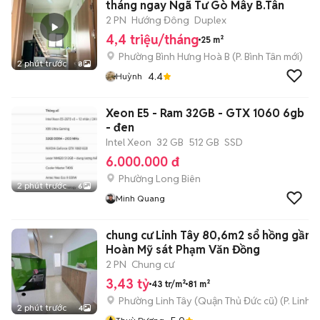
tháng ngay Ngã Tư Gò Mây B.Tân
2 PN
Hướng Đông
Duplex
4,4 triệu/tháng
25 m²
Phường Bình Hưng Hoà B
(
P. Bình Tân
mới)
2 phút trước
8
4.4
Huỳnh
Xeon E5 - Ram 32GB - GTX 1060 6gb
- đen
Intel Xeon
32 GB
512 GB
SSD
6.000.000 đ
Phường Long Biên
2 phút trước
6
Minh Quang
chung cư Linh Tây 80,6m2 sổ hồng gần 
Hoàn Mỹ sát Phạm Văn Đồng
2 PN
Chung cư
3,43 tỷ
43 tr/m²
81 m²
Phường Linh Tây (Quận Thủ Đức cũ)
(
P. Linh 
2 phút trước
4