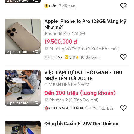
2 phút trước
4
t
7
đã bán
Tuấn
Apple iPhone 16 Pro 128GB Vàng Mỹ
Như mới
iPhone 16 Pro
128 GB
19.500.000 đ
Phường Võ Thị Sáu
(
P. Xuân Hòa
mới)
2 phút trước
4
5.0
110
đã bán
Mac365
VIỆC LÀM TỰ DO THỜI GIAN - THU
NHẬP LÊN TỚI 200TR
CTV BÁN NHÀ PHỐ HCM
Đến 200 triệu (lương khoán)
Phường 9
(
P. Bình Tây
mới)
2 phút trước
5
1
đã bán
KINH DOANH NHÀ PHỐ HCM
Đồng hồ Casio F-91W Đen Unisex