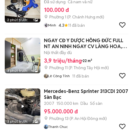
Đã sử dụng
Cả nam và nữ
100.000 đ
Phường 1
(
P. Chánh Hưng
mới)
2 phút trước
1
4.3
11
đã bán
Minh
NGAY CĐ Y DƯỢC HỒNG ĐỨC FULL
NT AN NINH NGAY CV LÀNG HOA,
CHỢ HT TÂY
Nội thất đầy đủ
3,9 triệu/tháng
22 m²
Phường 11
(
P. Thông Tây Hội
mới)
3 phút trước
10
11
đã bán
Lê Công Tính
Mercedes-Benz Sprinter 313CDI 2007
Sàn Bạc
2007
150.000 km
Dầu
Số sàn
95.000.000 đ
Phường 13
(
P. An Hội Đông
mới)
3 phút trước
2
Thanh Chuc