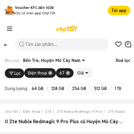
Voucher KFC đến 100k
Tải app
Chỉ có trên app Chợ Tốt
Khu vực:
Bến Tre, Huyện Mỏ Cày Nam
Xoá lọc
Điện thoại
67
Giá
Lọc
Dung lượng:
64 GB
128 GB
256 GB
512 GB
1 TB
2 
Chợ Tốt
Điện thoại
ZTE
ZTE Nubia RedMagic 9 Pro+
ZTE Nubia RedM
0 Zte Nubia Redmagic 9 Pro Plus cũ Huyện Mỏ Cày Nam, Bến Tre đẹp