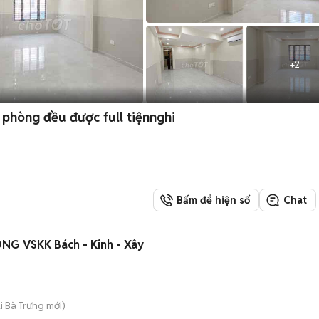
+
2
 phòng đều được full tiệnnghi
Bấm để hiện số
Chat
G VSKK Bách - Kinh - Xây
ai Bà Trưng
mới)