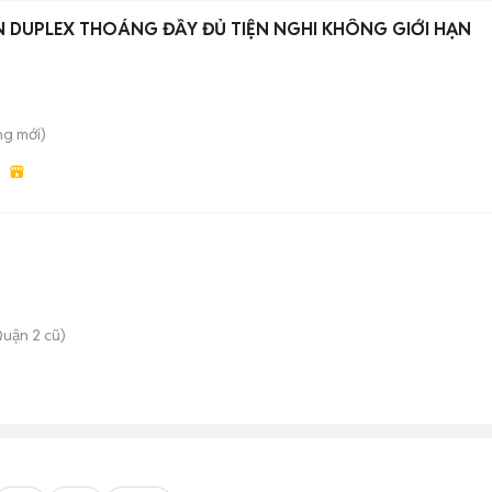
 DUPLEX THOÁNG ĐẦY ĐỦ TIỆN NGHI KHÔNG GIỚI HẠN
ung
mới)
uận 2 cũ)