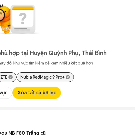
hù hợp tại Huyện Quỳnh Phụ, Thái Bình
hay đổi khu vực tìm kiếm để xem nhiều kết quả hơn
ZTE
Nubia RedMagic 9 Pro+
 vực
Xóa tất cả bộ lọc
you NB F80 Trắng cũ