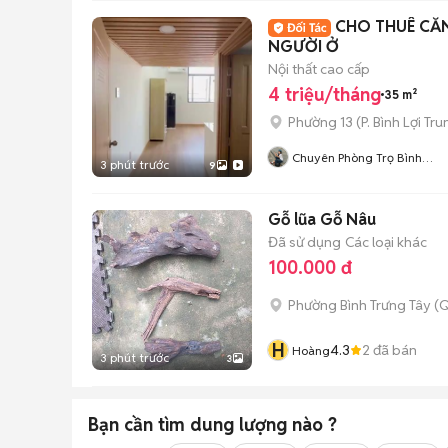
CHO THUÊ CĂN
NGƯỜI Ở
Nội thất cao cấp
4 triệu/tháng
35 m²
Phường 13
(
P. Bình Lợi Tr
Chuyên Phòng Trọ Bình
3 phút trước
9
Thạnh- TP HCM
Gỗ lũa Gỗ Nâu
Đã sử dụng
Các loại khác
100.000 đ
Phường Bình Trưng Tây (Q
H
4.3
2
đã bán
Hoàng
3 phút trước
3
Bạn cần tìm
dung lượng
nào ?