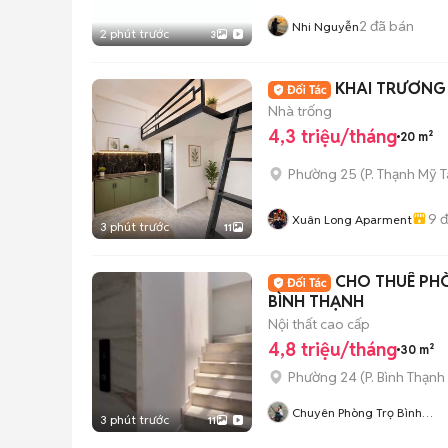
2
đã bán
Nhi Nguyễn
2 phút trước
3
KHAI TRƯƠNG 
Nhà trống
4,3 triệu/tháng
20 m²
Phường 25
(
P. Thạnh Mỹ 
9
đ
Xuân Long Aparment
3 phút trước
11
CHO THUÊ PH
BÌNH THẠNH
Nội thất cao cấp
4,8 triệu/tháng
30 m²
Phường 24
(
P. Bình Thạnh
Chuyên Phòng Trọ Bình
3 phút trước
11
Thạnh- TP HCM