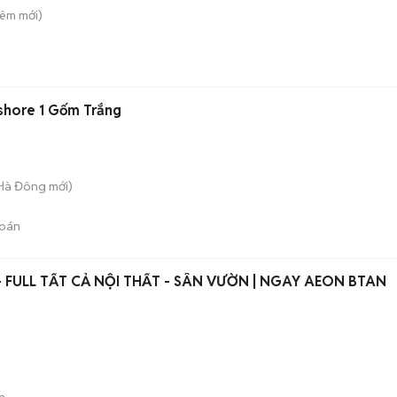
Liêm
mới)
shore 1 Gốm Trắng
 Hà Đông
mới)
bán
- FULL TẤT CẢ NỘI THẤT - SÂN VƯỜN | NGAY AEON BTAN
n