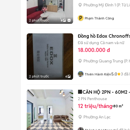
Phường Mỹ Đình 1
(
P. Từ 
P
Phạm Thành Công
2 phút trước
8
Đồng hồ Edox Chronoff
Đã sử dụng
Cả nam và nữ
18.000.000 đ
Phường Quang Trung
(
P.
5.0
3
đã 
Thiên Hành Kiện
2 phút trước
6
🏢CĂN HỘ 2PN - 60M2 
2 PN
Penthouse
12 triệu/tháng
80 m²
Phường An Lạc
1
đã bá