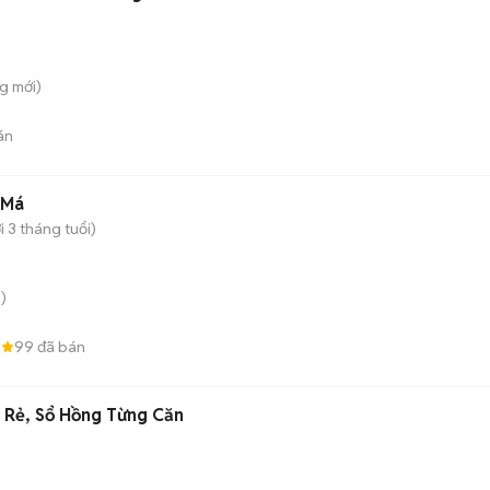
ng
mới)
án
 Má
 3 tháng tuổi)
)
8
99
đã bán
 Rẻ, Sổ Hồng Từng Căn