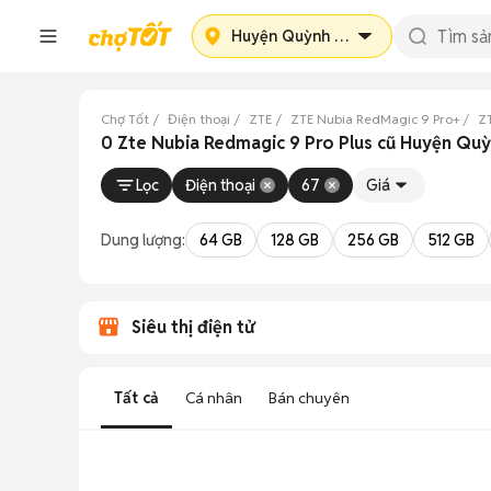
Huyện Quỳnh Phụ
Chợ Tốt
Điện thoại
ZTE
ZTE Nubia RedMagic 9 Pro+
ZT
0 Zte Nubia Redmagic 9 Pro Plus cũ Huyện Quỳ
Lọc
Điện thoại
67
Giá
Dung lượng:
64 GB
128 GB
256 GB
512 GB
Siêu thị điện tử
Tất cả
Cá nhân
Bán chuyên