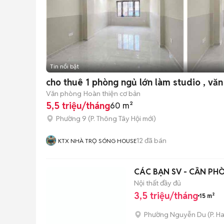
Tin nổi bật
cho thuê 1 phòng ngủ lớn làm studio , văn
Văn phòng
Hoàn thiện cơ bản
5,5 triệu/tháng
60 m²
Phường 9
(
P. Thông Tây Hội
mới)
12
đã bán
KTX NHÀ TRỌ SÓNG HOUSE
CÁC BẠN SV - CẦN PHÒN
Nội thất đầy đủ
3,5 triệu/tháng
15 m²
Phường Nguyễn Du
(
P. H