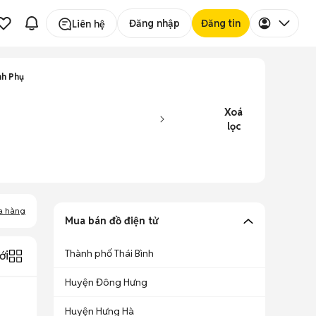
Đăng nhập
Đăng tin
Liên hệ
nh Phụ
Xoá
lọc
a hàng
Mua bán đồ điện tử
Thành phố Thái Bình
ới
Huyện Đông Hưng
Huyện Hưng Hà