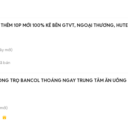
THÊM 10P MỚI 100% KẾ BÊN GTVT, NGOẠI THƯƠNG, HUT
Tây
mới)
ã bán
ÒNG TRỌ BANCOL THOÁNG NGAY TRUNG TÂM ĂN UỐNG
mới)