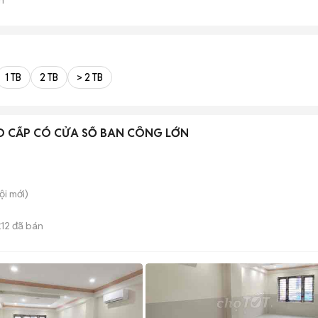
1 TB
2 TB
> 2 TB
O CẤP CÓ CỬA SỐ BAN CÔNG LỚN
ội
mới)
12
đã bán
E