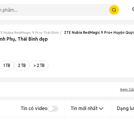
E Nubia RedMagic 9 Pro+ Thái Bình
ZTE Nubia RedMagic 9 Pro+ Huyện Quỳ
nh Phụ, Thái Bình đẹp
1 TB
2 TB
> 2 TB
Xem Cử
Tin có video
Tin mới nhất
Dạng lư