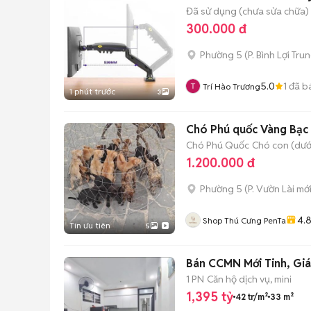
Đã sử dụng (chưa sửa chữa)
300.000 đ
Phường 5
(
P. Bình Lợi Tru
5.0
1
đã b
Trí Hào Trương
1 phút trước
3
Chó Phú quốc Vàng Bạc
Chó Phú Quốc
Chó con (dưới
1.200.000 đ
Phường 5
(
P. Vườn Lài
mới
4.
Shop Thú Cưng PenTa
Tin ưu tiên
5
Bán CCMN Mới Tinh, Giá
1 PN
Căn hộ dịch vụ, mini
1,395 tỷ
42 tr/m²
33 m²