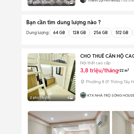
Thành Lợi Hifriendz
2 phút trước
12
Bạn cần tìm
dung lượng
nào ?
Dung lượng:
64 GB
128 GB
256 GB
512 GB
CHO THUÊ CĂN HỘ CA
Nội thất cao cấp
3,8 triệu/tháng
22 m²
Phường 8
(
P. Thông Tây H
KTX NHÀ TRỌ SÓNG HOUS
2 phút trước
6