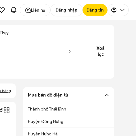
Đăng nhập
Đăng tin
Liên hệ
 Thụy
Xoá
lọc
a hàng
Mua bán đồ điện tử
Thành phố Thái Bình
ới
Huyện Đông Hưng
Huyện Hưng Hà