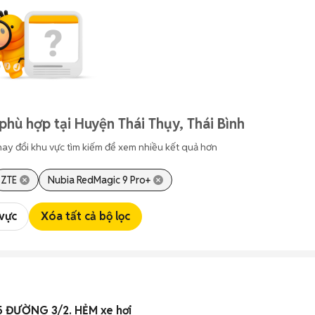
phù hợp tại Huyện Thái Thụy, Thái Bình
hay đổi khu vực tìm kiếm để xem nhiều kết quả hơn
ZTE
Nubia RedMagic 9 Pro+
 vực
Xóa tất cả bộ lọc
 ĐƯỜNG 3/2. HẺM xe hơi