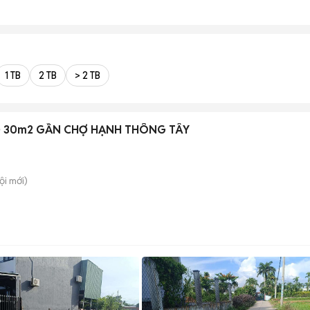
1 TB
2 TB
> 2 TB
 30m2 GẦN CHỢ HẠNH THÔNG TÂY
ội
mới)