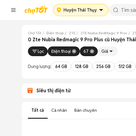
Huyện Thái Thụy
Chợ Tốt
Điện thoại
ZTE
ZTE Nubia RedMagic 9 Pro+
ZT
0 Zte Nubia Redmagic 9 Pro Plus cũ Huyện Thái
Lọc
Điện thoại
67
Giá
Dung lượng:
64 GB
128 GB
256 GB
512 GB
Siêu thị điện tử
Tất cả
Cá nhân
Bán chuyên