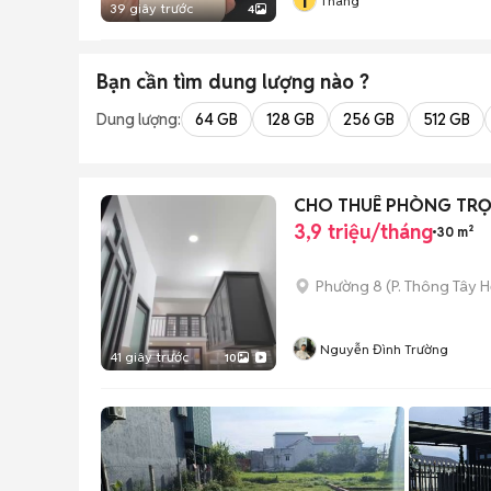
T
Thang
39 giây trước
4
Bạn cần tìm
dung lượng
nào ?
Dung lượng:
64 GB
128 GB
256 GB
512 GB
CHO THUÊ PHÒNG TRỌ
3,9 triệu/tháng
30 m²
Phường 8
(
P. Thông Tây H
Nguyễn Đình Trường
41 giây trước
10