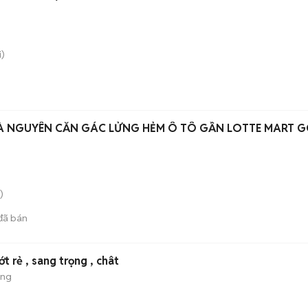
)
À NGUYÊN CĂN GÁC LỬNG HẺM Ô TÔ GẦN LOTTE MART 
)
đã bán
ớt rẻ , sang trọng , chât
ộng