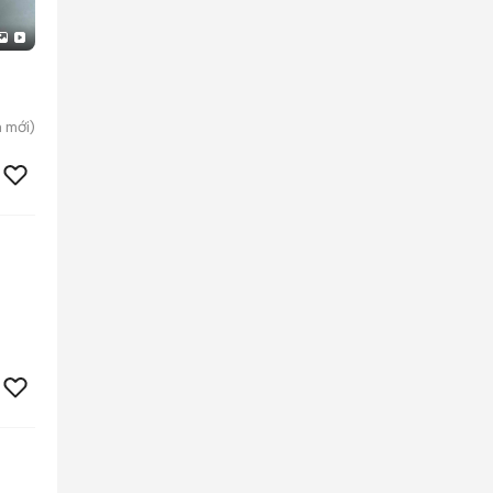
h
mới)