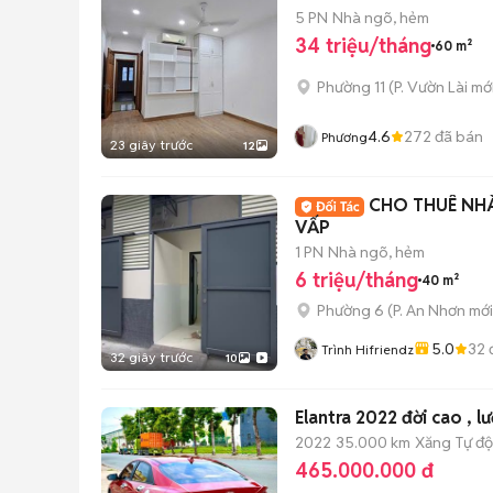
5 PN
Nhà ngõ, hẻm
34 triệu/tháng
60 m²
Phường 11
(
P. Vườn Lài
mới
4.6
272
đã bán
Phương
23 giây trước
12
CHO THUÊ NH
VẤP
1 PN
Nhà ngõ, hẻm
6 triệu/tháng
40 m²
Phường 6
(
P. An Nhơn
mới
5.0
32
Trình Hifriendz
32 giây trước
10
Elantra 2022 đời cao , lư
2022
35.000 km
Xăng
Tự đ
465.000.000 đ