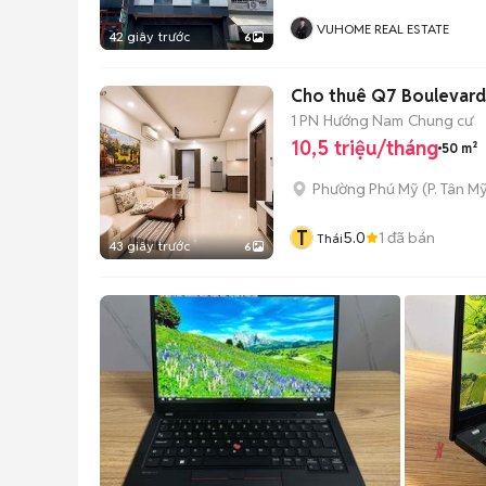
VUHOME REAL ESTATE
42 giây trước
6
Cho thuê Q7 Boulevard - 
1 PN
Hướng Nam
Chung cư
10,5 triệu/tháng
50 m²
Phường Phú Mỹ
(
P. Tân My
T
5.0
1
đã bán
Thái
43 giây trước
6