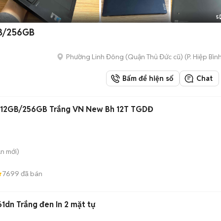
5
GB/256GB
Phường Linh Đông (Quận Thủ Đức cũ)
(
P. Hiệp Bìn
Bấm để hiện số
Chat
 12GB/256GB Trắng VN New Bh 12T TGDĐ
An
mới)
7699
đã bán
61dn Trắng đen In 2 mặt tự