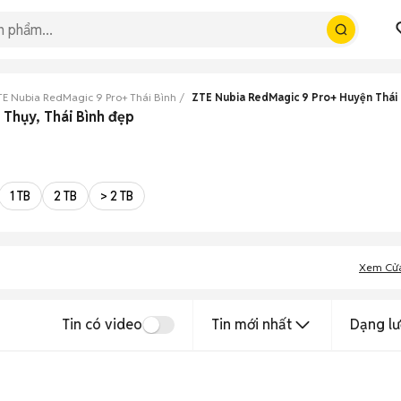
E Nubia RedMagic 9 Pro+ Thái Bình
ZTE Nubia RedMagic 9 Pro+ Huyện Thái
 Thụy, Thái Bình đẹp
1 TB
2 TB
> 2 TB
Xem Cử
Tin có video
Tin mới nhất
Dạng lư