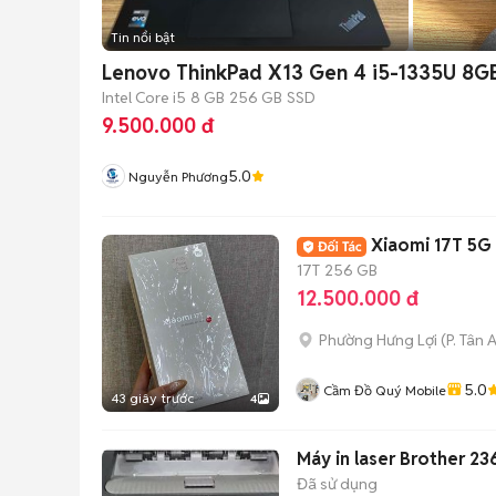
Tin nổi bật
Lenovo ThinkPad X13 Gen 4 i5-1335U 8
Intel Core i5
8 GB
256 GB
SSD
9.500.000 đ
5.0
Nguyễn Phương
Xiaomi 17T 5G
17T
256 GB
12.500.000 đ
Phường Hưng Lợi
(
P. Tân 
5.0
Cầm Đồ Quý Mobile
43 giây trước
4
Máy in laser Brother 23
Đã sử dụng