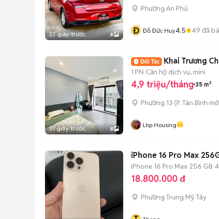
Phường An Phú
Đ
4.5
49
đã b
Đỗ Đức Huy
32 giây trước
8
Khai Trương C
1 PN
Căn hộ dịch vụ, mini
4,9 triệu/tháng
35 m²
Phường 13
(
P. Tân Bình
mới
Lhp Housing
37 giây trước
8
iPhone 16 Pro Max 256G
iPhone 16 Pro Max
256 GB
4
18.800.000 đ
Phường Trung Mỹ Tây