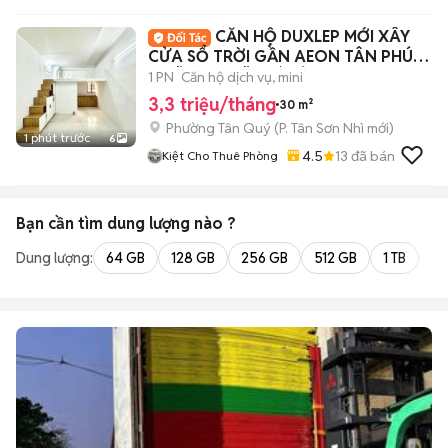
CĂN HỘ DUXLEP MỚI XÂY
CỬA SỔ TRỜI GẦN AEON TÂN PHÚ
NGÃ TƯ 4 XÃ GIÁ RẺ
1 PN
Căn hộ dịch vụ, mini
3,3 triệu/tháng
30 m²
Phường Tân Quý
(
P. Tân Sơn Nhì
mới)
1 phút trước
6
4.5
13
đã bán
Kiệt Cho Thuê Phòng
Bạn cần tìm
dung lượng
nào ?
Dung lượng:
64 GB
128 GB
256 GB
512 GB
1 TB
2 