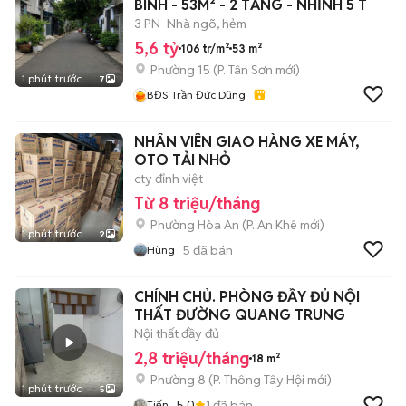
BÌNH - 53M² - 2 TẦNG - NHỈNH 5 T
3 PN
Nhà ngõ, hẻm
5,6 tỷ
106 tr/m²
53 m²
Phường 15
(
P. Tân Sơn
mới)
1 phút trước
7
BĐS Trần Đức Dũng
NHÂN VIÊN GIAO HÀNG XE MÁY,
OTO TẢI NHỎ
cty đỉnh việt
Từ 8 triệu/tháng
Phường Hòa An
(
P. An Khê
mới)
1 phút trước
2
5
đã bán
Hùng
CHÍNH CHỦ. PHÒNG ĐẦY ĐỦ NỘI
THẤT ĐƯỜNG QUANG TRUNG
Nội thất đầy đủ
2,8 triệu/tháng
18 m²
Phường 8
(
P. Thông Tây Hội
mới)
1 phút trước
5
5.0
1
đã bán
Tiến