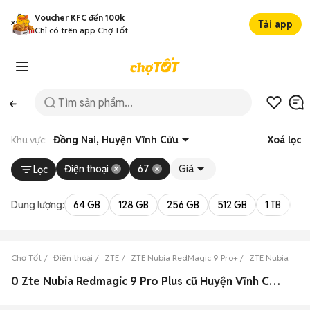
Voucher KFC đến 100k
Tải app
Chỉ có trên app Chợ Tốt
Khu vực:
Đồng Nai, Huyện Vĩnh Cửu
Xoá lọc
Điện thoại
67
Giá
Lọc
Dung lượng:
64 GB
128 GB
256 GB
512 GB
1 TB
2 
Chợ Tốt
Điện thoại
ZTE
ZTE Nubia RedMagic 9 Pro+
ZTE Nubia RedM
0 Zte Nubia Redmagic 9 Pro Plus cũ Huyện Vĩnh Cửu, Đồng Nai đẹp