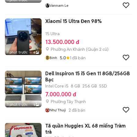
Vannam Le
Xiaomi 15 Ultra Đen 98%
15 Ultra
13.500.000 đ
Phường An Khánh (Quận 2 cũ)
1 phút trước
6
B
5.0
1
đã bán
Binh
Dell Inspiron 15 i5 Gen 11 8GB/256GB
Bạc
Intel Core i5
8 GB
256 GB
SSD
7.000.000 đ
Phường Tây Thạnh
1 phút trước
5
2
đã bán
Như Thuỷ
Tã quần Huggies XL 68 miếng Tràm
trà