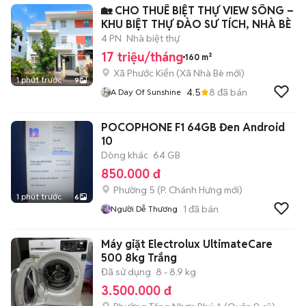
🏡 CHO THUÊ BIỆT THỰ VIEW SÔNG –
KHU BIỆT THỰ ĐÀO SƯ TÍCH, NHÀ BÈ
4 PN
Nhà biệt thự
17 triệu/tháng
160 m²
Xã Phước Kiển
(
Xã Nhà Bè
mới)
1 phút trước
9
4.5
8
đã bán
A Day Of Sunshine
POCOPHONE F1 64GB Đen Android
10
Dòng khác
64 GB
850.000 đ
Phường 5
(
P. Chánh Hưng
mới)
1 phút trước
6
1
đã bán
Người Dễ Thương
Máy giặt Electrolux UltimateCare
500 8kg Trắng
Đã sử dụng
8 - 8.9 kg
3.500.000 đ