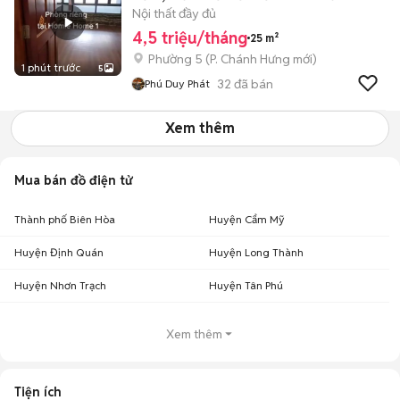
P5 Q8
Nội thất đầy đủ
4,5 triệu/tháng
25 m²
Phường 5
(
P. Chánh Hưng
mới)
1 phút trước
5
32
đã bán
Phú Duy Phát
Xem thêm
Mua bán đồ điện tử
Thành phố Biên Hòa
Huyện Cẩm Mỹ
Huyện Định Quán
Huyện Long Thành
Huyện Nhơn Trạch
Huyện Tân Phú
Xem thêm
Tiện ích