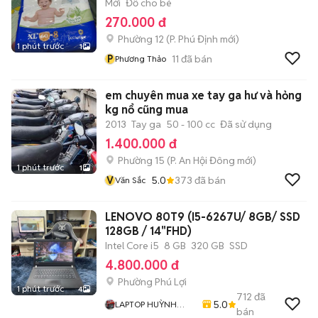
Mới
Đồ cho bé
270.000 đ
Phường 12
(
P. Phú Định
mới)
1 phút trước
1
P
11
đã bán
Phương Thảo
em chuyên mua xe tay ga hư và hỏng
kg nổ cũng mua
2013
Tay ga
50 - 100 cc
Đã sử dụng
1.400.000 đ
Phường 15
(
P. An Hội Đông
mới)
1 phút trước
1
V
5.0
373
đã bán
Văn Sắc
LENOVO 80T9 (I5-6267U/ 8GB/ SSD
128GB / 14"FHD)
Intel Core i5
8 GB
320 GB
SSD
4.800.000 đ
Phường Phú Lợi
1 phút trước
4
712
đã
5.0
LAPTOP HUỲNH
bán
PHÁT