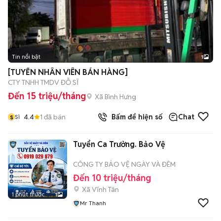
Tin nổi bật
1
[TUYỂN NHÂN VIÊN BÁN HÀNG]
CTY TNHH TMDV ĐỖ SĨ
Đến 15 triệu/tháng
Xã Bình Hưng
s
4.4
1
đã bán
Bấm để hiện số
Chat
Sĩ
Tuyển Ca Trưởng. Bảo Vệ
CÔNG TY BẢO VỆ NGÀY VÀ ĐÊM
Đến 10 triệu/tháng
Xã Vĩnh Tân
1 phút trước
1
Mr Thanh