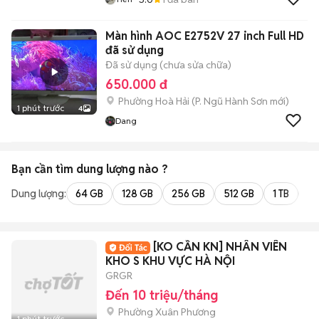
Màn hình AOC E2752V 27 inch Full HD
đã sử dụng
Đã sử dụng (chưa sửa chữa)
650.000 đ
Phường Hoà Hải
(
P. Ngũ Hành Sơn
mới)
1 phút trước
4
Dang
Bạn cần tìm
dung lượng
nào ?
Dung lượng:
64 GB
128 GB
256 GB
512 GB
1 TB
2 
[KO CẦN KN] NHÂN VIÊN
KHO S KHU VỰC HÀ NỘI
GRGR
Đến 10 triệu/tháng
Phường Xuân Phương
1 phút trước