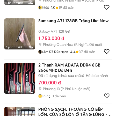
Phường Tăng Nhơn Phú A (Quận 9 cũ)
1 phút trước
6
N
1.0
19
đã bán
Nhật
Samsung A71 128GB Trắng Like New
Galaxy A71
128 GB
1.750.000 đ
Phường Quan Hoa
(
P. Nghĩa Đô
mới)
1 phút trước
3
4.4
37
đã bán
Cầm Đồ Đức Hạnh
2 Thanh RAM ADATA DDR4 8GB
2666MHz Đỏ Đen
Đã sử dụng (chưa sửa chữa)
Hết bảo hành
700.000 đ
Phường 13
(
P. Phú Nhuận
mới)
1 phút trước
2
T
1
đã bán
Trung
PHÒNG SẠCH, THOÁNG CÓ BẾP
LỚN, CỬA SỔ LỚN Ở TẦNG LỬNG -