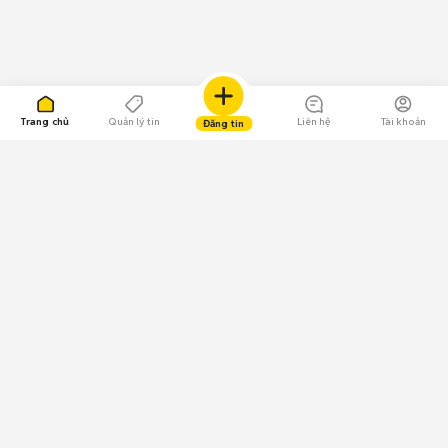
Trang chủ
Quản lý tin
Liên hệ
Tài khoản
Đăng tin
109.000 Bình chọn
Tải ứng dụng Chợ Tốt
Về Chợ Tốt
Quy chế sàn
Chính sách bảo mật
Giải quyết tranh chấp
CÔNG TY TNHH CHỢ TỐT - Người đại diện theo pháp luật:
Nguyễn Trọng Tấn; GPDKKD: 0312120782 do Sở KH & ĐT TP.HCM cấp ngày