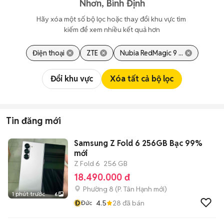
Nhơn, Bình Định
Hãy xóa một số bộ lọc hoặc thay đổi khu vực tìm 
kiếm để xem nhiều kết quả hơn
Điện thoại
ZTE
Nubia RedMagic 9 ...
Đổi khu vực
Xóa tất cả bộ lọc
Tin đăng mới
Samsung Z Fold 6 256GB Bạc 99%
mới
Z Fold 6
256 GB
18.490.000 đ
Phường 8
(
P. Tân Hạnh
mới)
1 phút trước
6
Đ
4.5
28
đã bán
Đức