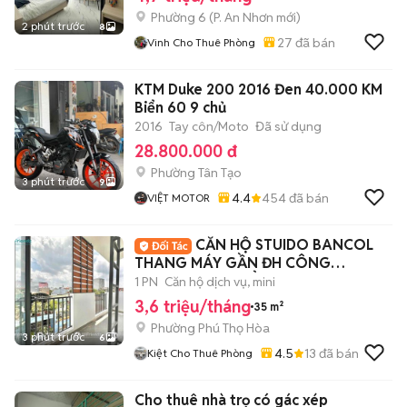
Phường 6
(
P. An Nhơn
mới)
2 phút trước
8
27
đã bán
Vinh Cho Thuê Phòng
KTM Duke 200 2016 Đen 40.000 KM
Biển 60 9 chủ
2016
Tay côn/Moto
Đã sử dụng
28.800.000 đ
Phường Tân Tạo
3 phút trước
9
4.4
454
đã bán
VIỆT MOTOR
CĂN HỘ STUIDO BANCOL
THANG MÁY GẦN ĐH CÔNG
THƯƠNG CAO ĐẲNG GTVT AEON
1 PN
Căn hộ dịch vụ, mini
3,6 triệu/tháng
35 m²
Phường Phú Thọ Hòa
3 phút trước
6
4.5
13
đã bán
Kiệt Cho Thuê Phòng
Cho thuê nhà trọ có gác xép