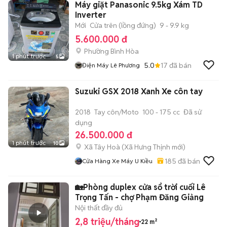
Máy giặt Panasonic 9.5kg Xám TD
Inverter
Mới
Cửa trên (lồng đứng)
9 - 9.9 kg
5.600.000 đ
Phường Bình Hòa
1 phút trước
5
5.0
17
đã bán
Điện Máy Lê Phương
Suzuki GSX 2018 Xanh Xe côn tay
2018
Tay côn/Moto
100 - 175 cc
Đã sử
dụng
26.500.000 đ
1 phút trước
10
Xã Tây Hoà
(
Xã Hưng Thịnh
mới)
185
đã bán
Cửa Hàng Xe Máy U Kiều
🏡Phòng duplex cửa sổ trời cuối Lê
Trọng Tấn - chợ Phạm Đăng Giảng
Nội thất đầy đủ
2,8 triệu/tháng
22 m²