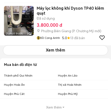
Máy lọc không khí Dyson TP40 kiêm
quạt
Đã sử dụng
3.800.000 đ
Phường Biên Giang
(
P. Chương Mỹ
mới)
3 phút trước
2
B
5.0
13
đã bán
Bồ Cong Anhh
Xem thêm
Mua bán đồ điện tử
Thành phố Qui Nhơn
Huyện An Lão
Huyện Hoài Ân
Thị xã Hoài Nhơn
Huyện Phù Cát
Huyện Phù Mỹ
Xem thêm