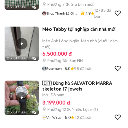
Phường 7
(
P. Gia Định
mới)
2 phút trước
3
12785
đã
4.9
Shop Thanh Lý Giá
bán
Rẻ 1905
Mèo Tabby tội nghiệp cần nhà mới
Mèo Anh Lông Ngắn
Mèo nhỏ (dưới 1 năm
tuổi)
6.500.000 đ
2 phút trước
4
Phường Tân Sơn Nhì
5.0
98
đã bán
Rosemary
🇮🇹 Đồng hồ SALVATOR MARRA
skeleton 17 jewels
Mới
Đồ nam
3.199.000 đ
Phường 12
(
P. Nhiêu Lộc
mới)
2 phút trước
5
5.0
42
đã bán
Vin Watch