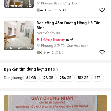
Phường Bình Hưng Hòa
1 phút trước
7
5.0
Ai Nhan PTT
Ban công 45m Đường Hồng Hà Tân
Bình
Nội thất đầy đủ
5 triệu/tháng
45 m²
Phường 2
(
P. Tân Sơn Hòa
mới)
2 phút trước
5
2
đã bán
Q Stay
Bạn cần tìm
dung lượng
nào ?
Dung lượng:
64 GB
128 GB
256 GB
512 GB
1 TB
2 