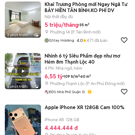
Khai Trương Phòng mới Ngay Ngã Tư
BẢY HIỀN TÂN BÌNH.KO PHÍ DV
Nội thất đầy đủ
5 triệu/tháng
35 m²
Phường 14
(
P. Tân Bình
mới)
2 phút trước
3
4.0
471
đã bán
QStay Holding
Nhỉnh 6 tỷ Siêu Phẩm đẹp như mơ
Hẻm 8m Thạnh Lộc 40
4 PN
Nhà ngõ, hẻm
6,55 tỷ
109 tr/m²
60 m²
Phường Thạnh Lộc
(
P. An Phú Đông
mới)
2 phút trước
12
BĐS Nhà Phố Quận 12
Apple iPhone XR 128GB Cam 100%
iPhone XR
128 GB
4.444.444 đ