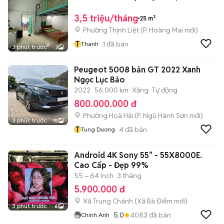
3,5 triệu/tháng
25 m²
Phường Thịnh Liệt
(
P. Hoàng Mai
mới)
T
1
đã bán
Thanh
3 phút trước
3
Peugeot 5008 bản GT 2022 Xanh
Ngọc Lục Bảo
2022
56.000 km
Xăng
Tự động
800.000.000 đ
Phường Hoà Hải
(
P. Ngũ Hành Sơn
mới)
3 phút trước
15
T
4
đã bán
Tung Duong
Android 4K Sony 55" - 55X8000E.
Cao Cấp - Đẹp 99%
55 – 64 inch
3 tháng
5.900.000 đ
Xã Trung Chánh
(
Xã Bà Điểm
mới)
3 phút trước
6
5.0
4083
đã bán
Chinh Anh