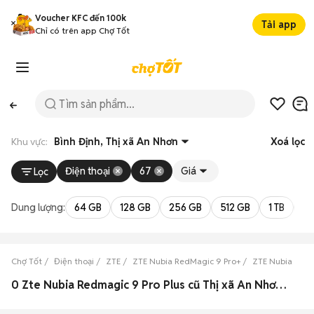
Voucher KFC đến 100k
Tải app
Chỉ có trên app Chợ Tốt
Khu vực:
Bình Định, Thị xã An Nhơn
Xoá lọc
Điện thoại
67
Giá
Lọc
Dung lượng:
64 GB
128 GB
256 GB
512 GB
1 TB
2 
Chợ Tốt
Điện thoại
ZTE
ZTE Nubia RedMagic 9 Pro+
ZTE Nubia RedM
0 Zte Nubia Redmagic 9 Pro Plus cũ Thị xã An Nhơn, Bình Định đẹp