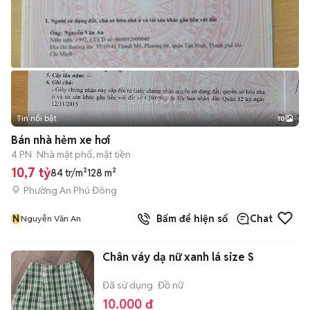
Tin nổi bật
10
+
2
Bán nhà hẻm xe hơi
4 PN
Nhà mặt phố, mặt tiền
10,7 tỷ
84 tr/m²
128 m²
Phường An Phú Đông
N
Bấm để hiện số
Chat
Nguyễn Văn An
Chân váy dạ nữ xanh lá size S
Đã sử dụng
Đồ nữ
10.000 đ