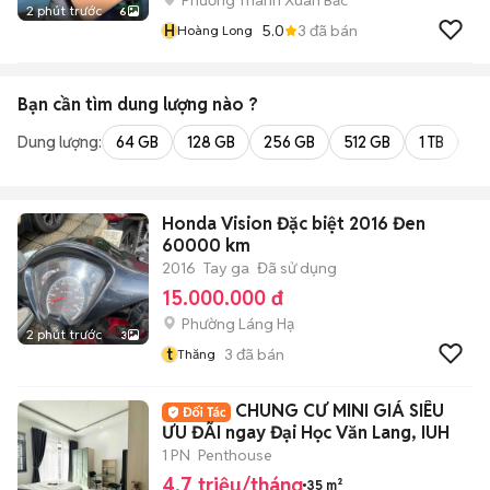
Phường Thanh Xuân Bắc
2 phút trước
6
H
5.0
3
đã bán
Hoàng Long
Bạn cần tìm
dung lượng
nào ?
Dung lượng:
64 GB
128 GB
256 GB
512 GB
1 TB
2 
Honda Vision Đặc biệt 2016 Đen
60000 km
2016
Tay ga
Đã sử dụng
15.000.000 đ
Phường Láng Hạ
2 phút trước
3
t
3
đã bán
Thăng
CHUNG CƯ MINI GIÁ SIÊU
ƯU ĐÃI ngay Đại Học Văn Lang, IUH
1 PN
Penthouse
4,7 triệu/tháng
35 m²