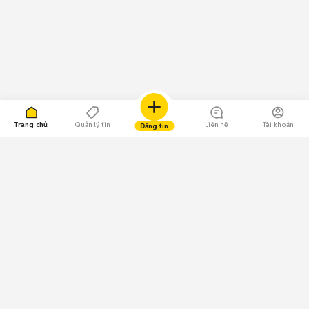
Trang chủ
Quản lý tin
Liên hệ
Tài khoản
Đăng tin
109.000 Bình chọn
Tải ứng dụng Chợ Tốt
Về Chợ Tốt
Quy chế sàn