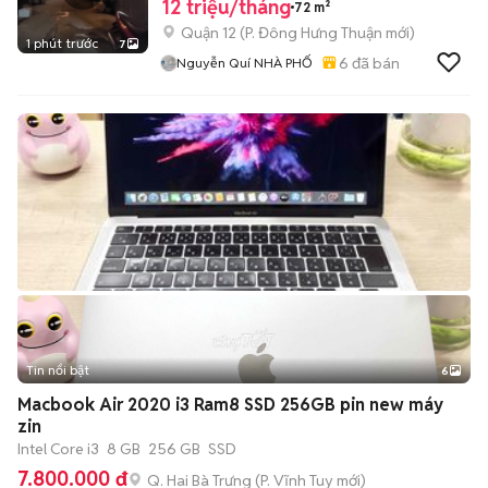
12 triệu/tháng
72 m²
Quận 12
(
P. Đông Hưng Thuận
mới)
1 phút trước
7
6
đã bán
Nguyễn Quí NHÀ PHỐ
Tin nổi bật
6
+
2
Macbook Air 2020 i3 Ram8 SSD 256GB pin new máy
zin
Intel Core i3
8 GB
256 GB
SSD
7.800.000 đ
Q. Hai Bà Trưng
(
P. Vĩnh Tuy
mới)