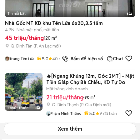
Tin nổi bật
6
+
2
Nhà Gốc MT KD khu Tên Lửa 6x20,3.5 tấm
4 PN
Nhà mặt phố, mặt tiền
45 triệu/tháng
120 m²
Q. Bình Tân
(
P. An Lạc
mới)
5.0
40
đã bán
Bấm để hiện số
Chat
Trang Tên Lửa
🔥[Ngang Khủng 12m, Góc 2MT] - Mặt
Tiền Giáp Chợ Bà Chiểu, KD Tự Do
Mặt bằng kinh doanh
21 triệu/tháng
90 m²
Q. Bình Thạnh
(
P. Gia Định
mới)
1 phút trước
3
5.0
9
đã bán
Phạm Minh Thông
Xem thêm