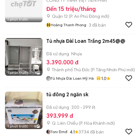
CÔNG TY TNHH VIỆT TIẾN PHÁT
Đến 15 triệu/tháng
Quận 12
(
P. An Phú Đông
mới)
1 phút trước
H
3
đã bán
Hoàng Thanh Phong
Tủ nhựa Đài Loan Trắng 2m45@@
Đã sử dụng
Nhựa
3.390.000 đ
Thành phố Thủ Đức
(
P. Tăng Nhơn Phú
mới)
1 phút trước
1
1.0
Tủ Nhựa Đài Loan Mỹ Hà
tủ đông 2 ngăn sk
Đã sử dụng
200 - 299 lít
393.999 đ
Q. Liên Chiểu
(
P. Hòa Khánh
mới)
1 phút trước
5
4.1
3734
đã bán
Toni Đmđ