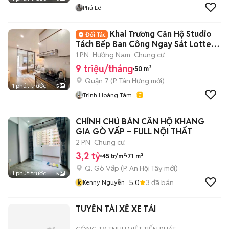
Phú Lê
Khai Trương Căn Hộ Studio
Tách Bếp Ban Công Ngay Sát Lotte
Quận 7
1 PN
Hướng Nam
Chung cư
9 triệu/tháng
50 m²
Quận 7
(
P. Tân Hưng
mới)
1 phút trước
5
Trịnh Hoàng Tâm
CHÍNH CHỦ BÁN CĂN HỘ KHANG
GIA GÒ VẤP – FULL NỘI THẤT
2 PN
Chung cư
3,2 tỷ
45 tr/m²
71 m²
Q. Gò Vấp
(
P. An Hội Tây
mới)
1 phút trước
5
k
5.0
3
đã bán
Kenny Nguyễn
TUYỂN TÀI XẾ XE TẢI