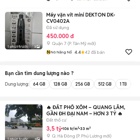
Máy vặn vít mini DEKTON DK-
CV0402A
Đã sử dụng
450.000 đ
Quận 7
(
P. Tân Mỹ
mới)
1 phút trước
2
N
4.4
42
đã bán
Nô Năng Nổ
Bạn cần tìm
dung lượng
nào ?
Dung lượng:
64 GB
128 GB
256 GB
512 GB
1 TB
2 
🔥 ĐẤT PHỐ XỐM – QUANG LÃM,
GẦN ĐH ĐẠI NAM – HƠN 3 TỶ 🔥
Đất thổ cư
3,5 tỷ
106 tr/m²
33 m²
Q. Hà Đông
(
P. Phú Lương
mới)
1 phút trước
3