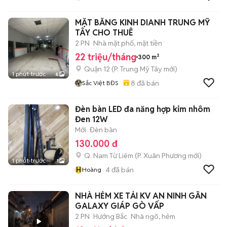
MẶT BẰNG KINH DIANH TRUNG MỸ
TÂY CHO THUÊ
2 PN
Nhà mặt phố, mặt tiền
22 triệu/tháng
300 m²
Quận 12
(
P. Trung Mỹ Tây
mới)
1 phút trước
6
8
đã bán
Sắc Việt BĐS
Đèn bàn LED đa năng hợp kim nhôm
Đen 12W
Mới
Đèn bàn
130.000 đ
Q. Nam Từ Liêm
(
P. Xuân Phương
mới)
1 phút trước
1
H
4
đã bán
Hoàng
NHÀ HẺM XE TẢI KV AN NINH GẦN
GALAXY GIÁP GÒ VẤP
2 PN
Hướng Bắc
Nhà ngõ, hẻm