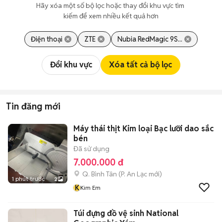
Hãy xóa một số bộ lọc hoặc thay đổi khu vực tìm 
kiếm để xem nhiều kết quả hơn
Điện thoại
ZTE
Nubia RedMagic 9S...
Đổi khu vực
Xóa tất cả bộ lọc
Tin đăng mới
Máy thái thịt Kim loại Bạc lưỡi dao sắc
bén
Đã sử dụng
7.000.000 đ
Q. Bình Tân
(
P. An Lạc
mới)
1 phút trước
2
K
Kim Em
Túi đựng đồ vệ sinh National