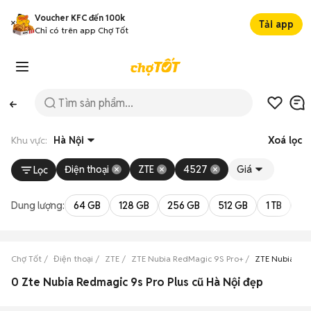
Voucher KFC đến 100k
Tải app
Chỉ có trên app Chợ Tốt
Khu vực:
Hà Nội
Xoá lọc
Điện thoại
ZTE
4527
Giá
Lọc
Dung lượng:
64 GB
128 GB
256 GB
512 GB
1 TB
2 
Chợ Tốt
Điện thoại
ZTE
ZTE Nubia RedMagic 9S Pro+
ZTE Nubia Red
0 Zte Nubia Redmagic 9s Pro Plus cũ Hà Nội đẹp