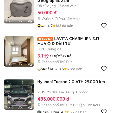
Geographic Xám
Đã sử dụng
Cả nam và nữ
50.000 đ
Quận 6
(
P. Phú Lâm
mới)
1 phút trước
4
Q
4.7
183
đã bán
QA
LAVITA CHARM 1PN 3.1T
MUA Ở & ĐẦU TƯ
1 PN
Chung cư
3,1 tỷ
63 tr/m²
49 m²
Thành phố Thủ Đức
1 phút trước
7
3.8
16
đã bán
Như Ý ĐHG
Hyundai Tucson 2.0 ATH 29.000 km
2015
29.000 km
Xăng
Tự động
485.000.000 đ
Thành phố Thủ Đức
(
P. Hiệp Bình
mới)
1 phút trước
19
4.9
127
đã bán
Thiện Hướng