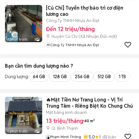
[Củ Chi] Tuyển thợ bảo trì cơ điện
lương cao
Công Ty TNHH Nhựa An Đạt
Đến 12 triệu/tháng
Huyện Củ Chi
(
Xã Nhuận Đức
mới)
1 phút trước
3
Công Ty TNHH Nhựa An Đạt
Bạn cần tìm
dung lượng
nào ?
Dung lượng:
64 GB
128 GB
256 GB
512 GB
1 TB
2 
🔥Mặt Tiền Nơ Trang Long - Vị Trí
Trung Tâm - Riêng Biệt Ko Chung Chủ
Mặt bằng kinh doanh
13 triệu/tháng
40 m²
Q. Bình Thạnh
1 phút trước
3
5.0
9
đã bán
Phạm Minh Thông