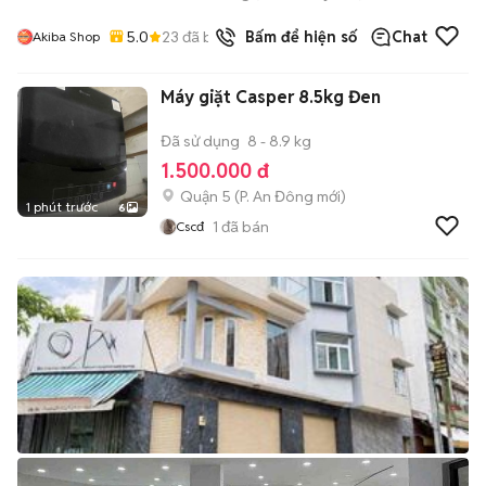
5.0
23
đã bán
Bấm để hiện số
Chat
Akiba Shop
Máy giặt Casper 8.5kg Đen
Đã sử dụng
8 - 8.9 kg
1.500.000 đ
Quận 5
(
P. An Đông
mới)
1 phút trước
6
1
đã bán
Cscđ