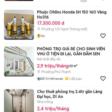
bán
Manh
Phuộc Ohlins Honda SH 150 160 Vàng
Ho316
17.300.000 đ
Phường 1
(
P. Hạnh Thông
mới)
T
Tín
4 phút trước
3
PHÒNG TRỌ GIÁ RẺ CHO SINH VIÊN
VHU Ở TIỆN ĐI LẠI, GẦN ĐẦM SEN
Nội thất đầy đủ
2,9 triệu/tháng
22 m²
Phường Phú Thạnh
4 phút trước
5
1
đã bán
Đỗ Trí HiFriendz
Cho thuê phòng trọ 2.4tr gần Làng
Đại học, Dĩ An
Nhà trống
2,4 triệu/tháng