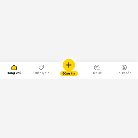
Trang chủ
Quản lý tin
Liên hệ
Tài khoản
Đăng tin
109.000 Bình chọn
Tải ứng dụng Chợ Tốt