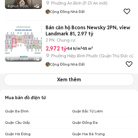
Phường An Bình
(
P. Dĩ An
mới)
4 phút trước
4
Cộng Đồng Nhà Đất
Bán căn hộ Bcons Newsky 2PN, view
Landmark 81, 2.97 tỷ
2 PN
Chung cư
2,972 tỷ
54 tr/m²
55 m²
Phường Hiệp Bình Phước (Quận Thủ Đức cũ)
5 phút trước
5
Cộng Đồng Nhà Đất
Xem thêm
Mua bán đồ điện tử
Quận Ba Đình
Quận Bắc Từ Liêm
Quận Cầu Giấy
Quận Đống Đa
Quận Hà Đông
Quận Hai Bà Trưng