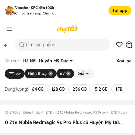
Voucher KFC đến 100k
Tải app
Chỉ có trên app Chợ Tốt
Khu vực:
Hà Nội, Huyện Mỹ Đức
Xoá lọc
Điện thoại
67
Giá
Lọc
Dung lượng:
64 GB
128 GB
256 GB
512 GB
1 TB
2 
Chợ Tốt
Điện thoại
ZTE
ZTE Nubia RedMagic 9S Pro+
ZTE Nubia Red
0 Zte Nubia Redmagic 9s Pro Plus cũ Huyện Mỹ Đức đẹp