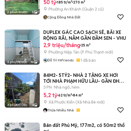
50 tỷ
185 tr/m²
270 m²
Phường An Khánh (Quận 2 cũ)
2 phút trước
5
Cộng Đồng Nhà Đất
DUPLEX GÁC CAO SẠCH SẼ, BÃI XE
RỘNG RÃI, NẰM GẦN ĐẦM SEN - VHU
2,9 triệu/tháng
25 m²
Phường Hiệp Tân
(
P. Phú Thạnh
mới)
1
đã bán
Đỗ Trí HiFriendz
3 phút trước
10
84M2- 5TỶ2- NHÀ 2 TẦNG XE HƠI
TỚI NHÀ PHẠM HỮU LẦU- GẦN ĐH
RMIT, TĐT
3 PN
Nhà ngõ, hẻm
5,2 tỷ
62 tr/m²
84 m²
Xã Phước Kiển
(
Xã Nhà Bè
mới)
3 phút trước
4
Thừa Nhiều Nhà
Bán đất Phú Mỹ, 177m2, có 50m2 thổ