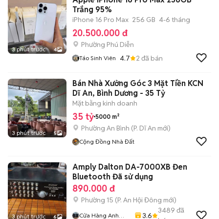
Trắng 95%
iPhone 16 Pro Max
256 GB
4-6 tháng
20.500.000 đ
Phường Phú Diễn
3 phút trước
4
4.7
2
đã bán
Táo Sinh Viên
Bán Nhà Xưởng Góc 3 Mặt Tiền KCN
Dĩ An, Bình Dương - 35 Tỷ
Mặt bằng kinh doanh
35 tỷ
5000 m²
Phường An Bình
(
P. Dĩ An
mới)
3 phút trước
5
Cộng Đồng Nhà Đất
Amply Dalton DA-7000XB Đen
Bluetooth Đã sử dụng
890.000 đ
Phường 15
(
P. An Hội Đông
mới)
3489
đã
3.6
Cửa Hàng Anh
3 phút trước
6