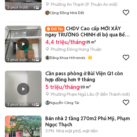
Phường An Thạnh
(
P. Thuận An
mới)
2 phút trước
5
Cộng Đồng Nhà Đất
CHDV Cao cấp MỚI XÂY
ngay TRƯỜNG CHINH đi bộ qua Bến
Xe An Sương
4,4 triệu/tháng
25 m²
Phường Đông Hưng Thuận
Đăng Khoa Hifriendz
2 phút trước
12
Cần pass phòng ở Bùi Viện Q1 còn
hợp đồng hơn 9 tháng
5 triệu/tháng
20 m²
Phường Phạm Ngũ Lão
(
P. Bến Thành
mới)
Nguyễn Công Tài
2 phút trước
12
Bán nhà 2 tầng 270m2 Phú Mỹ, Phạm
Ngọc Thạch
3 PN
Nhà mặt phố, mặt tiền