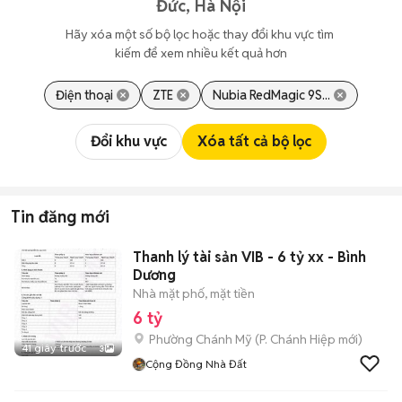
Đức, Hà Nội
Hãy xóa một số bộ lọc hoặc thay đổi khu vực tìm 
kiếm để xem nhiều kết quả hơn
Điện thoại
ZTE
Nubia RedMagic 9S...
Đổi khu vực
Xóa tất cả bộ lọc
Tin đăng mới
Thanh lý tài sản VIB - 6 tỷ xx - Bình
Dương
Nhà mặt phố, mặt tiền
6 tỷ
Phường Chánh Mỹ
(
P. Chánh Hiệp
mới)
41 giây trước
3
Cộng Đồng Nhà Đất