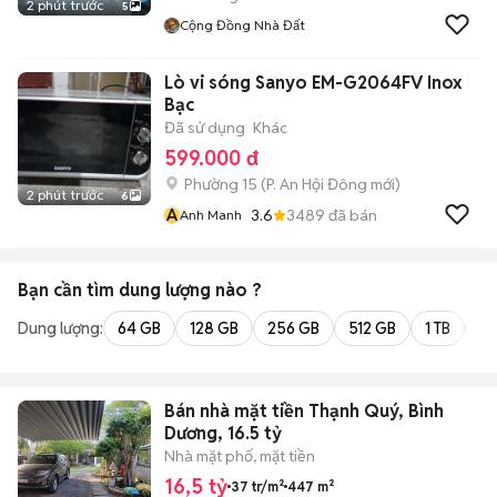
2 phút trước
5
Cộng Đồng Nhà Đất
Lò vi sóng Sanyo EM-G2064FV Inox
Bạc
Đã sử dụng
Khác
599.000 đ
Phường 15
(
P. An Hội Đông
mới)
2 phút trước
6
A
3.6
3489
đã bán
Anh Manh
Bạn cần tìm
dung lượng
nào ?
Dung lượng:
64 GB
128 GB
256 GB
512 GB
1 TB
2 
Bán nhà mặt tiền Thạnh Quý, Bình
Dương, 16.5 tỷ
Nhà mặt phố, mặt tiền
16,5 tỷ
37 tr/m²
447 m²