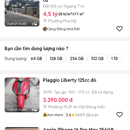
cư
Đất thổ cư
Ngang 7 m
4,5 tỷ
25 tr/m²
177 m²
Phường Phú Mỹ
3 phút trước
2
Cộng Đồng Nhà Đất
Bạn cần tìm
dung lượng
nào ?
Dung lượng:
64 GB
128 GB
256 GB
512 GB
1 TB
2 
Piaggio Liberty 125cc đỏ
2010
Tay ga
100 - 175 cc
Đã sử dụng
3.290.000 đ
Phường 15
(
P. An Hội Đông
mới)
3 phút trước
8
A
3.6
3489
đã bán
Anh Manh
Apple iPhone 16 Pro Max 256GB