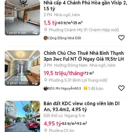
Nhà cấp 4 Chánh Phú Hòa gần Visip 2,
1.5 tỷ
2 PN
Nhà ngõ, hẻm
1,5 tỷ
60 tr/m²
25 m²
Phường Chánh Mỹ
(
P. Chánh Hiệp
mới)
1 phút trước
4
Cộng Đồng Nhà Đất
Chính Chủ Cho Thuê Nhà Bình Thạnh
3pn 3wc Ful NT Ở Ngay Giá 19,5tr LH
3 PN
Hướng Đông Nam
Nhà ngõ, hẻm
19,5 triệu/tháng
72 m²
Phường 5
(
P. Bình Lợi Trung
mới)
2 phút trước
6
1
đã bán
BĐS Phi Nguyễn853
Bán đất KDC view công viên lớn Dĩ
An, 93.4m2, 4.95 tỷ
Đất thổ cư
Ngang 5 m
4,95 tỷ
53 tr/m²
93 m²
Phường Dĩ An