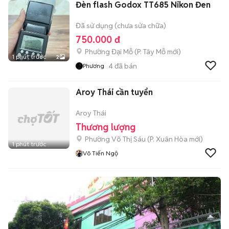
Đèn flash Godox TT685 Nikon Đen
Đã sử dụng (chưa sửa chữa)
750.000 đ
Phường Đại Mỗ
(
P. Tây Mỗ
mới)
1 phút trước
2
4
đã bán
Phương
Aroy Thái cần tuyển
Aroy Thái
Thương lượng
Phường Võ Thị Sáu
(
P. Xuân Hòa
mới)
1 phút trước
Võ Tiến Ngộ