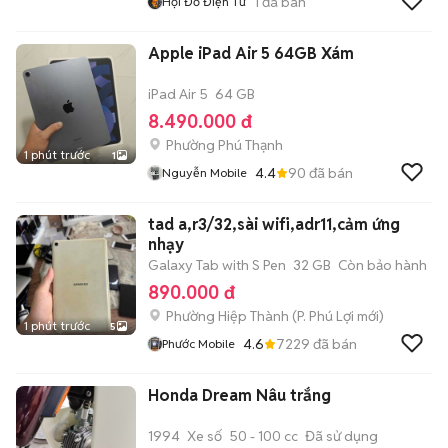
1
đã bán
Hội Đồ Điện Tử
Apple iPad Air 5 64GB Xám
iPad Air 5
64 GB
8.490.000 đ
Phường Phú Thạnh
1 phút trước
1
4.4
90
đã bán
Nguyễn Mobile
tad a,r3/32,sài wifi,adr11,cảm ứng
nhạy
Galaxy Tab with S Pen
32 GB
Còn bảo hành
890.000 đ
Phường Hiệp Thành
(
P. Phú Lợi
mới)
1 phút trước
5
4.6
7229
đã bán
Phước Mobile
Honda Dream Nâu trắng
1994
Xe số
50 - 100 cc
Đã sử dụng