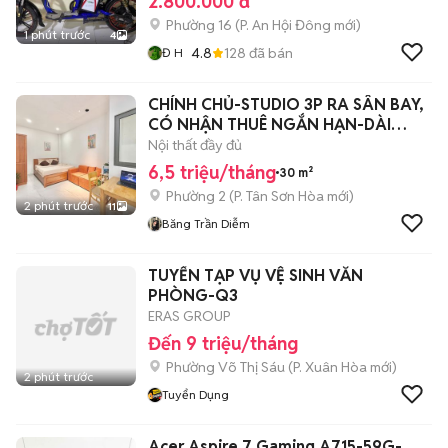
2.800.000 đ
Phường 16
(
P. An Hội Đông
mới)
1 phút trước
4
4.8
128
đã bán
Đ H
CHÍNH CHỦ-STUDIO 3P RA SÂN BAY,
CÓ NHẬN THUÊ NGẮN HẠN-DÀI
HẠN-FULL NT
Nội thất đầy đủ
6,5 triệu/tháng
30 m²
Phường 2
(
P. Tân Sơn Hòa
mới)
2 phút trước
11
Băng Trần Diễm
TUYỂN TẠP VỤ VỆ SINH VĂN
PHÒNG-Q3
ERAS GROUP
Đến 9 triệu/tháng
Phường Võ Thị Sáu
(
P. Xuân Hòa
mới)
2 phút trước
Tuyển Dụng
Acer Aspire 7 Gaming A715-59G-