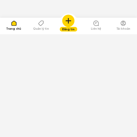
Trang chủ
Quản lý tin
Liên hệ
Tài khoản
Đăng tin
109.000 Bình chọn
Tải ứng dụng Chợ Tốt
Về Chợ Tốt
Quy chế sàn
Chính sách bảo mật
Giải quyết tranh chấp
CÔNG TY TNHH CHỢ TỐT - Người đại diện theo pháp luật:
Nguyễn Trọng Tấn; GPDKKD: 0312120782 do Sở KH & ĐT TP.HCM cấp ngày
11/01/2013;
GPMXH: 185/GP-BTTTT do Bộ Thông tin và Truyền thông