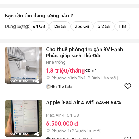
Bạn cần tìm
dung lượng
nào ?
Dung lượng:
64 GB
128 GB
256 GB
512 GB
1 TB
2 
Cho thuê phòng trọ gần BV Hạnh
Phúc, giáp ranh Thủ Đức
Nhà trống
1,8 triệu/tháng
20 m²
Phường Vĩnh Phú
(
P. Bình Hòa
mới)
1 phút trước
10
Nhà Trọ Sala
Apple iPad Air 4 Wifi 64GB 84%
iPad Air 4
64 GB
6.500.000 đ
Phường 1
(
P. Vườn Lài
mới)
1 phút trước
4