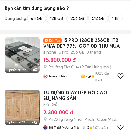
Bạn cần tìm
dung lượng
nào ?
Dung lượng:
64 GB
128 GB
256 GB
512 GB
1 TB
2 
15 PRO 128GB 256GB 1TB
VN/A ĐẸP 99%-GÓP 0Đ-THU MUA
iPhone 15 Pro
256 GB
3 tháng
15.800.000 đ
Phường Tân Quy
(
P. Tân Hưng
mới)
1 phút trước
4
1023
đã
4.9
Hoàng Hiệp
bán
Mobile
TỦ ĐỰNG GIÀY DÉP GỔ CAO
SU_HÀNG SẲN
Mới
Gỗ
2.300.000 đ
Phường Tăng Nhơn Phú B (Quận 9 cũ)
1 phút trước
6
5.0
1
đã bán
Nội Thất Vương Trần