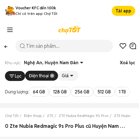
Voucher KFC đến 100k
Tải app
Chỉ có trên app Chợ Tốt
Khu vực:
Nghệ An, Huyện Nam Đàn
Xoá lọc
Điện thoại
Giá
Lọc
Dung lượng:
64 GB
128 GB
256 GB
512 GB
1 TB
2 
Chợ Tốt
Điện thoại
ZTE
ZTE Nubia RedMagic 9S Pro+
ZTE Nubia Re
0 Zte Nubia Redmagic 9s Pro Plus cũ Huyện Nam Đàn, Nghệ An đẹp