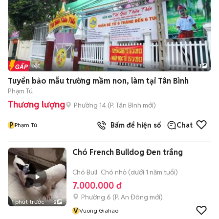
Tin nổi bật
1
Tuyển bảo mẫu trường mầm non, làm tại Tân Bình
Phạm Tú
Thương lượng
Phường 14
(
P. Tân Bình
mới)
P
Bấm để hiện số
Chat
Phạm Tú
Chó French Bulldog Đen trắng
Chó Bull
Chó nhỏ (dưới 1 năm tuổi)
7.000.000 đ
Phường 6
(
P. An Đông
mới)
1 phút trước
2
V
Vuong Giahao