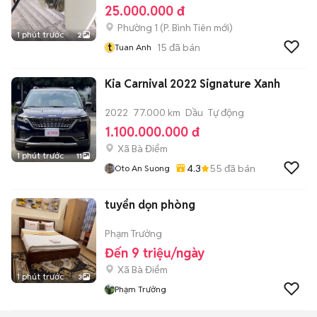
25.000.000 đ
Phường 1
(
P. Bình Tiên
mới)
1 phút trước
2
t
15
đã bán
Tuan Anh
Kia Carnival 2022 Signature Xanh
2022
77.000 km
Dầu
Tự động
1.100.000.000 đ
Xã Bà Điểm
1 phút trước
11
4.3
55
đã bán
Oto An Suong
tuyển dọn phòng
Phạm Trưởng
Đến 9 triệu/ngày
Xã Bà Điểm
1 phút trước
3
Phạm Trưởng