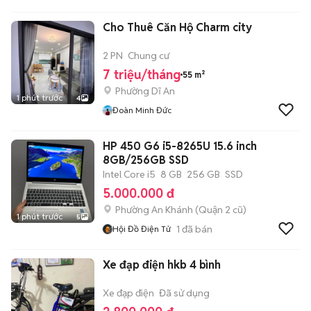
Cho Thuê Căn Hộ Charm city
2 PN
Chung cư
7 triệu/tháng
55 m²
Phường Dĩ An
1 phút trước
4
Đoàn Minh Đức
HP 450 G6 i5-8265U 15.6 inch
8GB/256GB SSD
Intel Core i5
8 GB
256 GB
SSD
5.000.000 đ
Phường An Khánh (Quận 2 cũ)
1 phút trước
5
1
đã bán
Hội Đồ Điện Tử
Xe đạp điện hkb 4 bình
Xe đạp điện
Đã sử dụng