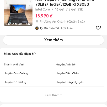
73LB i7 16GB/512GB RTX3050
Intel Core i7
16 GB
512 GB
SSD
15.990 đ
Phường An Khánh (Quận 2 cũ)
2 phút trước
5
1
đã bán
Hội Đồ Điện Tử
Xem thêm
Mua bán đồ điện tử
Thành phố Vinh
Huyện Anh Sơn
Huyện Con Cuông
Huyện Diễn Châu
Huyện Đô Lương
Huyện Hưng Nguyên
Xem thêm