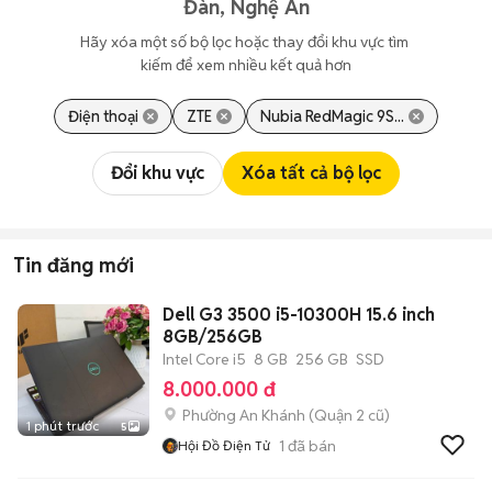
Đàn, Nghệ An
Hãy xóa một số bộ lọc hoặc thay đổi khu vực tìm 
kiếm để xem nhiều kết quả hơn
Điện thoại
ZTE
Nubia RedMagic 9S...
Đổi khu vực
Xóa tất cả bộ lọc
Tin đăng mới
Dell G3 3500 i5-10300H 15.6 inch
8GB/256GB
Intel Core i5
8 GB
256 GB
SSD
8.000.000 đ
Phường An Khánh (Quận 2 cũ)
1 phút trước
5
1
đã bán
Hội Đồ Điện Tử