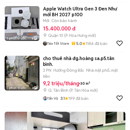
Apple Watch Ultra Gen 3 Đen Như
mới BH 2027 p100
Mới
Còn bảo hành
15.400.000 đ
Quận 10
(
P. Hòa Hưng
mới)
1 phút trước
6
5.0
1186
đã bán
Táo Tốt Store
cho thuê nhà đg.hoàng sa.p5.tân
bình.
2 PN
Hướng Đông Bắc
Nhà mặt phố, mặt
tiền
9,2 triệu/tháng
30 m²
1 phút trước
4
Q. Tân Bình
(
P. Tân Hòa
mới)
3.1
199
đã bán
Tấn Vũ