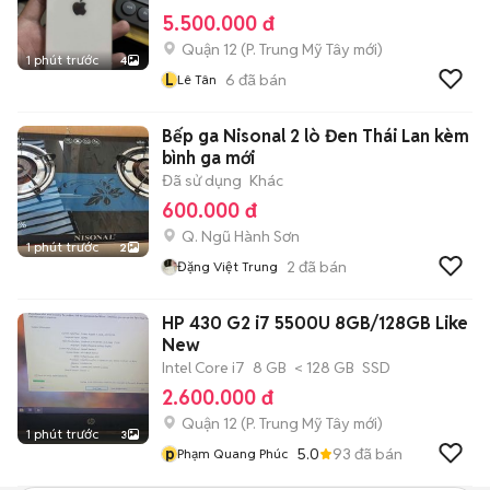
5.500.000 đ
Quận 12
(
P. Trung Mỹ Tây
mới)
1 phút trước
4
L
6
đã bán
Lê Tân
Bếp ga Nisonal 2 lò Đen Thái Lan kèm
bình ga mới
Đã sử dụng
Khác
600.000 đ
Q. Ngũ Hành Sơn
1 phút trước
2
2
đã bán
Đặng Việt Trung
HP 430 G2 i7 5500U 8GB/128GB Like
New
Intel Core i7
8 GB
< 128 GB
SSD
2.600.000 đ
Quận 12
(
P. Trung Mỹ Tây
mới)
1 phút trước
3
p
5.0
93
đã bán
Phạm Quang Phúc