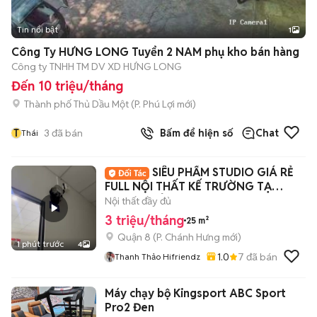
Tin nổi bật
1
Công Ty HƯNG LONG Tuyển 2 NAM phụ kho bán hàng
Công ty TNHH TM DV XD HƯNG LONG
Đến 10 triệu/tháng
Thành phố Thủ Dầu Một
(
P. Phú Lợi
mới)
T
3
đã bán
Bấm để hiện số
Chat
Thái
SIÊU PHẨM STUDIO GIÁ RẺ
FULL NỘI THẤT KẾ TRƯỜNG TẠ
QUANG BỬU
Nội thất đầy đủ
3 triệu/tháng
25 m²
Quận 8
(
P. Chánh Hưng
mới)
1 phút trước
4
1.0
7
đã bán
Thanh Thảo Hifriendz
Máy chạy bộ Kingsport ABC Sport
Pro2 Đen