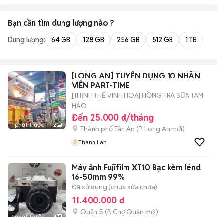
Bạn cần tìm
dung lượng
nào ?
Dung lượng:
64 GB
128 GB
256 GB
512 GB
1 TB
2 
[LONG AN] TUYỂN DỤNG 10 NHÂN
VIÊN PART-TIME
[THỊNH THẾ VINH HOA] HỒNG TRÀ SỮA TAM
HẢO
Đến 25.000 đ/tháng
1 phút trước
2
Thành phố Tân An
(
P. Long An
mới)
Thanh Lan
Máy ảnh Fujifilm XT10 Bạc kèm lénd
16-50mm 99%
Đã sử dụng (chưa sửa chữa)
11.400.000 đ
Quận 5
(
P. Chợ Quán
mới)
1 phút trước
4