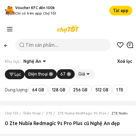
Voucher KFC đến 100k
Tải app
Chỉ có trên app Chợ Tốt
Khu vực:
Nghệ An
Xoá lọc
Điện thoại
67
Giá
Lọc
Dung lượng:
64 GB
128 GB
256 GB
512 GB
1 TB
2 
Chợ Tốt
Điện thoại
ZTE
ZTE Nubia RedMagic 9S Pro+
ZTE Nubia Re
0 Zte Nubia Redmagic 9s Pro Plus cũ Nghệ An đẹp