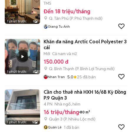
TMS
Đến 18 triệu/tháng
Q. Tân Phú
(
P. Phú Thạnh
mới)
1 phút trước
1
Giang Tu Anh
Khăn đa năng Arctic Cool Polyester 3
cái
Mới
Cả nam và nữ
150.000 đ
Q. Bình Thạnh
(
P. Bình Lợi Trung
mới)
1 phút trước
3
5.0
25
đã bán
Nhan Tran
Cần cho thuê nhà HXH 16/6B Kỳ Đồng
P.9 Quận 3
4 PN
Nhà ngõ, hẻm
16 triệu/tháng
80 m²
Quận 3
(
P. Nhiêu Lộc
mới)
1 phút trước
5
Q
1
đã bán
Quân Lê