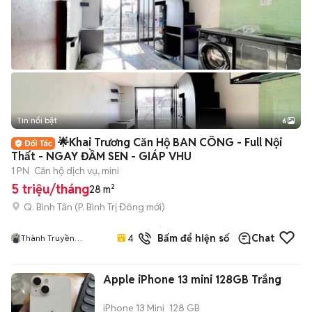
Tin nổi bật
6
+
2
🌟Khai Trương Căn Hộ BAN CÔNG - Full Nội
Thất - NGAY ĐẦM SEN - GIÁP VHU
1 PN
Căn hộ dịch vụ, mini
5 triệu/tháng
28 m²
Q. Bình Tân
(
P. Bình Trị Đông
mới)
1
đã
4.8
Bấm để hiện số
Chat
Thành Truyền
bán
HiFriendz
Apple iPhone 13 mini 128GB Trắng
iPhone 13 Mini
128 GB