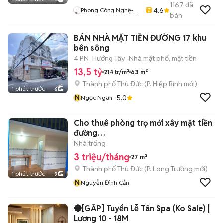
1167
đã
4.6
Phong Công Nghệ-
bán
TienTranMobile
BÁN NHÀ MẶT TIỀN ĐƯỜNG 17 khu
bên sông
4 PN
Hướng Tây
Nhà mặt phố, mặt tiền
13,5 tỷ
214 tr/m²
63 m²
Thành phố Thủ Đức
(
P. Hiệp Bình
mới)
1 phút trước
6
N
5.0
Ngọc Ngân
Cho thuê phòng trọ mới xây mặt tiền
đường
NguyễnDuyTrinhcógácđổbêtông
Nhà trống
3 triệu/tháng
27 m²
Thành phố Thủ Đức
(
P. Long Trường
mới)
1 phút trước
9
N
Nguyễn Đình Cẩn
🔴[GẤP] Tuyển Lễ Tân Spa (Ko Sale) |
Lương 10 - 18M