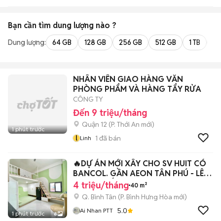
Bạn cần tìm
dung lượng
nào ?
Dung lượng:
64 GB
128 GB
256 GB
512 GB
1 TB
2 
NHÂN VIÊN GIAO HÀNG VĂN
PHÒNG PHẨM VÀ HÀNG TẨY RỬA
CÔNG TY
Đến 9 triệu/tháng
Quận 12
(
P. Thới An
mới)
1 phút trước
l
1
đã bán
Linh
🔥DỰ ÁN MỚI XÂY CHO SV HUIT CÓ
BANCOL. GẦN AEON TÂN PHÚ - LÊ
TRỌNG TẤN🔥
4 triệu/tháng
40 m²
Q. Bình Tân
(
P. Bình Hưng Hòa
mới)
5.0
Ai Nhan PTT
1 phút trước
8