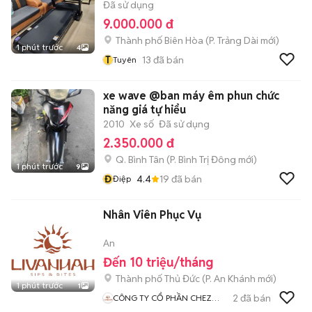
Đã sử dụng
9.000.000 đ
Thành phố Biên Hòa
(
P. Trảng Dài
mới)
1 phút trước
4
T
13
đã bán
Tuyên
xe wave @ban máy êm phun chức
năng giá tự hiểu
2010
Xe số
Đã sử dụng
2.350.000 đ
Q. Bình Tân
(
P. Bình Trị Đông
mới)
1 phút trước
9
Đ
4.4
19
đã bán
Điệp
Nhân Viên Phục Vụ
An
Đến 10 triệu/tháng
Thành phố Thủ Đức
(
P. An Khánh
mới)
1 phút trước
1
2
đã bán
CÔNG TY CỔ PHẦN CHEZ
NOUS