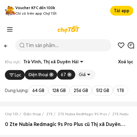
Voucher KFC đến 100k
Tải app
Chỉ có trên app Chợ Tốt
Khu vực:
Trà Vinh, Thị xã Duyên Hải
Xoá lọc
Điện thoại
67
Giá
Lọc
Dung lượng:
64 GB
128 GB
256 GB
512 GB
1 TB
2 
Chợ Tốt
Điện thoại
ZTE
ZTE Nubia RedMagic 9S Pro+
ZTE Nubia Red
0 Zte Nubia Redmagic 9s Pro Plus cũ Thị xã Duyên Hải, Trà Vinh đẹp