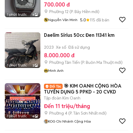
700.000 đ
Phường 12
(
P. Bảy Hiền
mới)
1 phút trước
6
N
5.0
115
đã bán
Nguyễn Văn Minh
Daelim Sirius 50cc Đen 11341 km
2023
Xe số
Đã sử dụng
8.000.000 đ
Phường Tân Tiến
(
P. Buôn Ma Thuột
mới)
1 phút trước
2
m
Minh Anh
🎯 KIM OANH CỘNG HÒA
TUYỂN DỤNG 5 PPKD - 20 CVKD
Tập đoàn Kim Oanh
Đến 11 triệu/tháng
Phường 4
(
P. Tân Sơn Nhất
mới)
1 phút trước
6
KOG Chi Nhánh Cộng Hòa