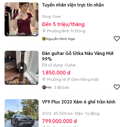
Tuyển nhân viện trực tin nhắn
Shop Yumi
Đến 5 triệu/tháng
Phường Bình Trị Đông
1 phút trước
1
N
Nguyễn Minh Nga
Đàn guitar Gỗ Sitka Nâu Vàng Mới
99%
Đã sử dụng
Guitar
1.850.000 đ
Phường 14
(
P. Diên Hồng
mới)
1 phút trước
6
2
đã bán
Mai
VF9 Plus 2023 Xám 6 ghế trần kính
2023
45.000 km
Điện
Tự động
799.000.000 đ