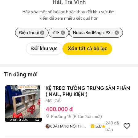
Hải, Trà Vinh
Hãy xóa một số bộ lọc hoặc thay đổi khu vực tìm 
kiếm để xem nhiều kết quả hơn
Điện thoại
ZTE
Nubia RedMagic 9S...
Đổi khu vực
Xóa tất cả bộ lọc
Tin đăng mới
KỆ TREO TƯỜNG TRƯNG SẢN PHẨM
( NAIL, PHỤ KIỆN )
Mới
Gỗ
400.000 đ
Phường 15
(
P. Tân Sơn
mới)
1 phút trước
1
243
đã
5.0
CỬA HÀNG NỘI THẤT
bán
GIÁ XƯỞNG 77