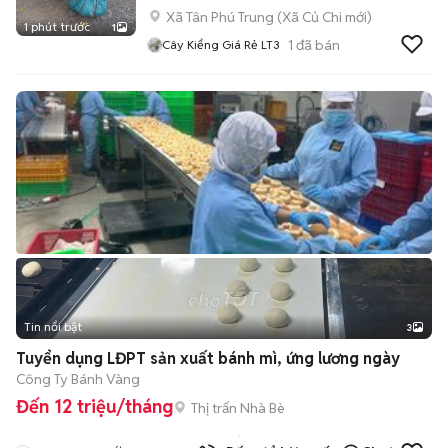
Xã Tân Phú Trung
(
Xã Củ Chi
mới)
1 phút trước
1
1
đã bán
Cây Kiểng Giá Rẻ LT3
Tin nổi bật
3
Tuyển dụng LĐPT sản xuất bánh mì, ứng lương ngày
Công Ty Bánh Vàng
Đến 12 triệu/tháng
Thị trấn Nhà Bè
137
đã