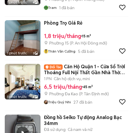
1 phút trước
4
1
đã bán
Tram
Phòng Trọ Giá Rẻ
1,8 triệu/tháng
15 m²
Phường 15
(
P. An Hội Đông
mới)
T
5
đã bán
Thân Văn Cường
1 phút trước
3
Căn Hộ Quận 1 - Cửa Sổ Trời
Thoáng Full Nội Thất Gần Nhà Thờ
Tân Định
1 PN
Căn hộ dịch vụ, mini
6,5 triệu/tháng
45 m²
Phường Đa Kao
(
P. Tân Định
mới)
1 phút trước
8
27
đã bán
Triệu Quý Nhi
Đồng hồ Seiko Tự động Analog Bạc
34mm
Đã sử dụng
Cả nam và nữ