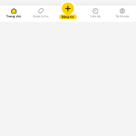
Trang chủ
Quản lý tin
Liên hệ
Tài khoản
Đăng tin
109.000 Bình chọn
Tải ứng dụng Chợ Tốt
Về Chợ Tốt
Quy chế sàn
Chính sách bảo mật
Giải quyết tranh chấp
CÔNG TY TNHH CHỢ TỐT - Người đại diện theo pháp luật:
Nguyễn Trọng Tấn; GPDKKD: 0312120782 do Sở KH & ĐT TP.HCM cấp ngày
11/01/2013;
GPMXH: 185/GP-BTTTT do Bộ Thông tin và Truyền thông
cấp ngày 09/07/2024 - Chịu trách nhiệm
nội dung: Trần Hoàng Ly.
Chính sách sử dụng