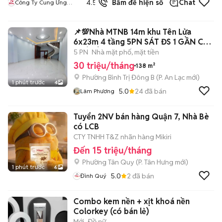
4.5
Bấm để hiện số
Chat
Công Ty Cung Ứng
bán
Nhân Lực Nhân Kiệt
📌💯Nhà MTNB 14m khu Tên Lửa
6x23m 4 tầng 5PN SÁT ĐS 1 GẦN CV
PHÚ LÂM
5 PN
Nhà mặt phố, mặt tiền
30 triệu/tháng
138 m²
Phường Bình Trị Đông B
(
P. An Lạc
mới)
1 phút trước
4
5.0
24
đã bán
Lâm Phương
Tuyển 2NV bán hàng Quận 7, Nhà Bè
có LCB
CTY TNHH T&Z nhãn hàng Mikiri
Đến 15 triệu/tháng
Phường Tân Quy
(
P. Tân Hưng
mới)
1 phút trước
6
5.0
2
đã bán
Đình Quý
Combo kem nền + xịt khoá nền
Colorkey (có bán lẻ)
Mới
Đồ nữ