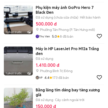
Phụ kiện máy ảnh GoPro Hero 7
Black Đen
Đã sử dụng (chưa sửa chữa)
Hết bảo hành
500.000 đ
Phường Tân Phong
(
P. Tân Hưng
mới)
1 phút trước
1
5.0
8
đã bán
Thu Van
Máy in HP LaserJet Pro M12a Trắng
đen
Đã sử dụng
1.410.000 đ
Phường Bình Trị Đông
1 phút trước
1
4.4
173
đã bán
VP
Bằng lăng tím dáng bay tàng xương
già
Đã sử dụng
Cây cảnh ngoài trời
150.000 đ