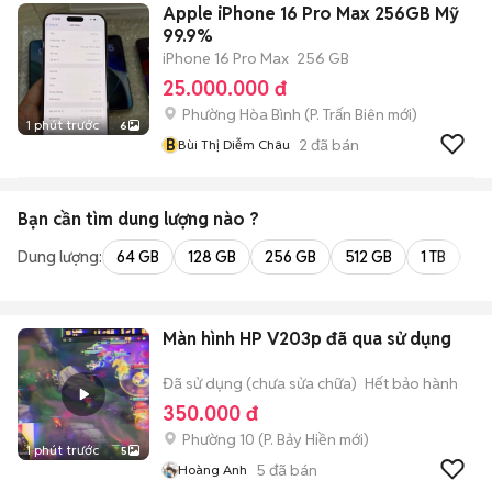
Apple iPhone 16 Pro Max 256GB Mỹ
99.9%
iPhone 16 Pro Max
256 GB
25.000.000 đ
Phường Hòa Bình
(
P. Trấn Biên
mới)
1 phút trước
6
B
2
đã bán
Bùi Thị Diễm Châu
Bạn cần tìm
dung lượng
nào ?
Dung lượng:
64 GB
128 GB
256 GB
512 GB
1 TB
2 
Màn hình HP V203p đã qua sử dụng
Đã sử dụng (chưa sửa chữa)
Hết bảo hành
350.000 đ
Phường 10
(
P. Bảy Hiền
mới)
1 phút trước
5
5
đã bán
Hoàng Anh