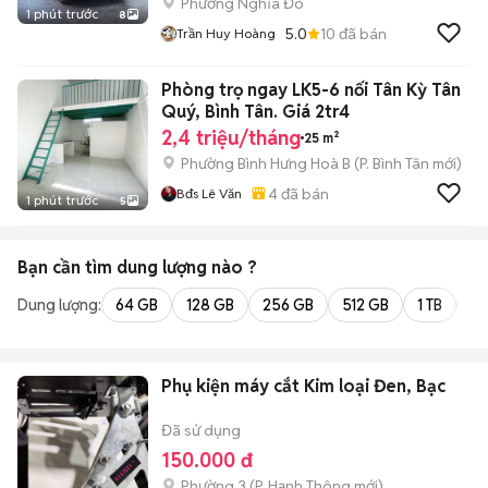
Phường Nghĩa Đô
1 phút trước
8
5.0
10
đã bán
Trần Huy Hoàng
Phòng trọ ngay LK5-6 nối Tân Kỳ Tân
Quý, Bình Tân. Giá 2tr4
2,4 triệu/tháng
25 m²
Phường Bình Hưng Hoà B
(
P. Bình Tân
mới)
4
đã bán
Bđs Lê Văn
1 phút trước
5
Bạn cần tìm
dung lượng
nào ?
Dung lượng:
64 GB
128 GB
256 GB
512 GB
1 TB
2 
Phụ kiện máy cắt Kim loại Đen, Bạc
Đã sử dụng
150.000 đ
Phường 3
(
P. Hạnh Thông
mới)