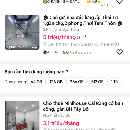
4.9
CHUYÊN NHÀ ĐẤT
bán
QUẬN 12
🏠 Chủ gửi nhà đúc lửng ấp Thới Tứ
1,gần chợ,2 phòng,Thới Tam Thôn 🏠
2 PN
Nhà ngõ, hẻm
5 triệu/tháng
59 m²
Xã Thới Tam Thôn
(
Xã Đông Thạnh
mới)
1 phút trước
4
5.0
28
đã bán
Anh Sơn
Bạn cần tìm
dung lượng
nào ?
Dung lượng:
64 GB
128 GB
256 GB
512 GB
1 TB
2 
Cho thuê Minihouse Cái Răng có ban
công, gần ĐH Tây Đô
Nội thất đầy đủ
3,1 triệu/tháng