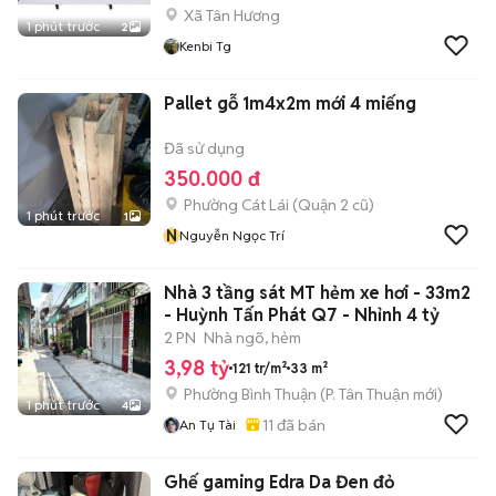
Xã Tân Hương
1 phút trước
2
Kenbi Tg
Pallet gỗ 1m4x2m mới 4 miếng
Đã sử dụng
350.000 đ
Phường Cát Lái (Quận 2 cũ)
1 phút trước
1
N
Nguyễn Ngọc Trí
Nhà 3 tầng sát MT hẻm xe hơi - 33m2
- Huỳnh Tấn Phát Q7 - Nhỉnh 4 tỷ
2 PN
Nhà ngõ, hẻm
3,98 tỷ
121 tr/m²
33 m²
Phường Bình Thuận
(
P. Tân Thuận
mới)
1 phút trước
4
11
đã bán
An Tụ Tài
Ghế gaming Edra Da Đen đỏ