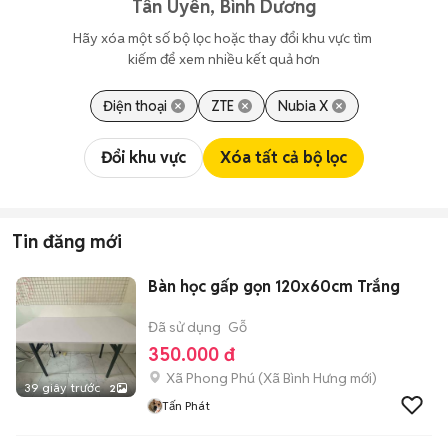
Tân Uyên, Bình Dương
Hãy xóa một số bộ lọc hoặc thay đổi khu vực tìm 
kiếm để xem nhiều kết quả hơn
Điện thoại
ZTE
Nubia X
Đổi khu vực
Xóa tất cả bộ lọc
Tin đăng mới
Bàn học gấp gọn 120x60cm Trắng
Đã sử dụng
Gỗ
350.000 đ
Xã Phong Phú
(
Xã Bình Hưng
mới)
39 giây trước
2
Tấn Phát