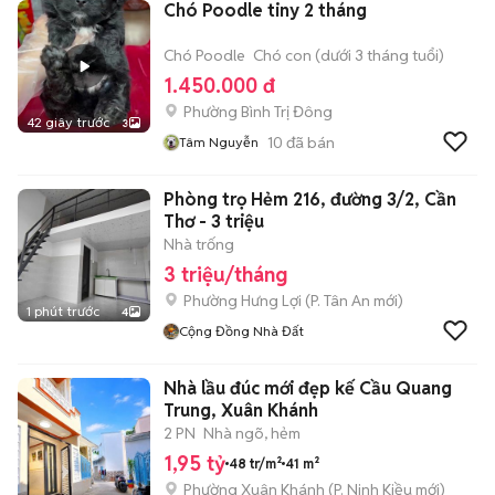
Chó Poodle tiny 2 tháng
Chó Poodle
Chó con (dưới 3 tháng tuổi)
1.450.000 đ
Phường Bình Trị Đông
42 giây trước
3
10
đã bán
Tâm Nguyễn
Phòng trọ Hẻm 216, đường 3/2, Cần
Thơ - 3 triệu
Nhà trống
3 triệu/tháng
Phường Hưng Lợi
(
P. Tân An
mới)
1 phút trước
4
Cộng Đồng Nhà Đất
Nhà lầu đúc mới đẹp kế Cầu Quang
Trung, Xuân Khánh
2 PN
Nhà ngõ, hẻm
1,95 tỷ
48 tr/m²
41 m²
Phường Xuân Khánh
(
P. Ninh Kiều
mới)