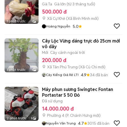
Gà Ta
Gà lớn (từ 3 tháng tuổi)
500.000 đ
Xã Cự Khê
(
Xã Bình Minh
mới)
1 phút trước
1
5.0
Hoàng Nguyễn
Cây Lộc Vừng dáng trực đỏ 25cm mới
vô dây
Mới
Cây cảnh ngoài trời
200.000 đ
Xã Tân Phú Trung
(
Xã Củ Chi
mới)
1 phút trước
1
4.9
34
đã bán
Cây Kiểng Giá Rẻ LT1
Máy phun sương Swingtec Fontan
Portastar S 50 Đỏ
Đã sử dụng
14.000.000 đ
Phường 4
(
P. Chánh Hưng
mới)
2 phút trước
5
4.7
3015
đã bán
Nguyễn Văn Trung