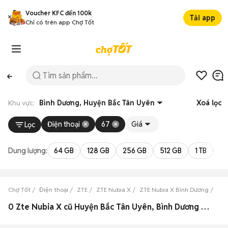
Voucher KFC đến 100k
Tải app
Chỉ có trên app Chợ Tốt
Khu vực:
Bình Dương, Huyện Bắc Tân Uyên
Xoá lọc
Điện thoại
67
Giá
Lọc
Dung lượng:
64 GB
128 GB
256 GB
512 GB
1 TB
2 
Chợ Tốt
Điện thoại
ZTE
ZTE Nubia X
ZTE Nubia X Bình Dương
ZTE
0 Zte Nubia X cũ Huyện Bắc Tân Uyên, Bình Dương đẹp