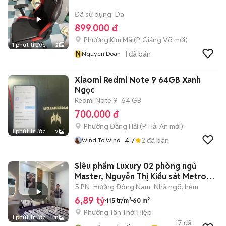
Đã sử dụng
Da
899.000 đ
Phường Kim Mã
(
P. Giảng Võ
mới)
1 phút trước
2
N
1
đã bán
Nguyen Doan
Xiaomi Redmi Note 9 64GB Xanh
Ngọc
Redmi Note 9
64 GB
700.000 đ
Phường Đằng Hải
(
P. Hải An
mới)
1 phút trước
2
4.7
2
đã bán
Wind To Wind
Siêu phẩm Luxury 02 phòng ngủ
Master, Nguyễn Thị Kiểu sát Metro
Gò vấp
5 PN
Hướng Đông Nam
Nhà ngõ, hẻm
6,89 tỷ
115 tr/m²
60 m²
Phường Tân Thới Hiệp
1 phút trước
11
17
đã