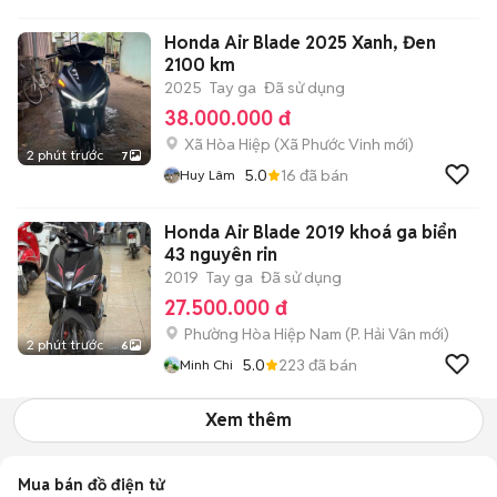
Honda Air Blade 2025 Xanh, Đen
2100 km
2025
Tay ga
Đã sử dụng
38.000.000 đ
Xã Hòa Hiệp
(
Xã Phước Vinh
mới)
2 phút trước
7
5.0
16
đã bán
Huy Lâm
Honda Air Blade 2019 khoá ga biển
43 nguyên rin
2019
Tay ga
Đã sử dụng
27.500.000 đ
Phường Hòa Hiệp Nam
(
P. Hải Vân
mới)
2 phút trước
6
5.0
223
đã bán
Minh Chi
Xem thêm
Mua bán đồ điện tử