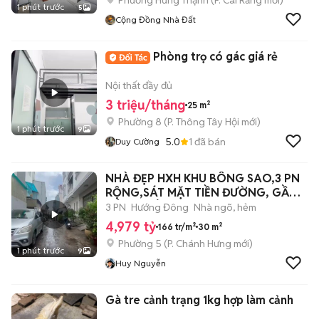
Phường Hưng Thạnh
(
P. Cái Răng
mới)
1 phút trước
5
Cộng Đồng Nhà Đất
Phòng trọ có gác giá rẻ
Nội thất đầy đủ
3 triệu/tháng
25 m²
Phường 8
(
P. Thông Tây Hội
mới)
1 phút trước
9
5.0
1
đã bán
Duy Cường
NHÀ ĐẸP HXH KHU BÔNG SAO,3 PN
RỘNG,SÁT MẶT TIỀN ĐƯỜNG, GẦN
CÔNG VIÊN
3 PN
Hướng Đông
Nhà ngõ, hẻm
4,979 tỷ
166 tr/m²
30 m²
Phường 5
(
P. Chánh Hưng
mới)
1 phút trước
9
Huy Nguyễn
Gà tre cảnh trạng 1kg hợp làm cảnh