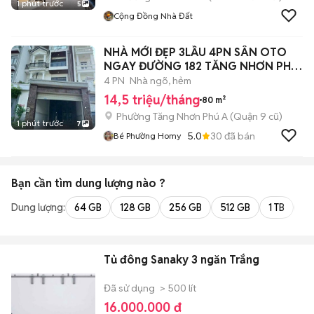
1 phút trước
5
Cộng Đồng Nhà Đất
NHÀ MỚI ĐẸP 3LẦU 4PN SÂN OTO
NGAY ĐƯỜNG 182 TĂNG NHƠN PHÚ
A Q9
4 PN
Nhà ngõ, hẻm
14,5 triệu/tháng
80 m²
Phường Tăng Nhơn Phú A (Quận 9 cũ)
1 phút trước
7
5.0
30
đã bán
Bé Phường Homy
Bạn cần tìm
dung lượng
nào ?
Dung lượng:
64 GB
128 GB
256 GB
512 GB
1 TB
2 
Tủ đông Sanaky 3 ngăn Trắng
Đã sử dụng
> 500 lít
16.000.000 đ