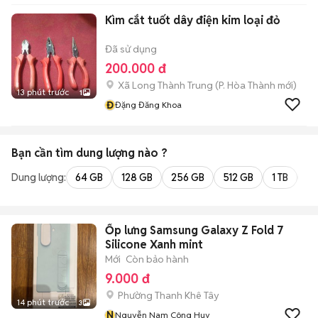
Kìm cắt tuốt dây điện kim loại đỏ
Đã sử dụng
200.000 đ
Xã Long Thành Trung
(
P. Hòa Thành
mới)
13 phút trước
1
Đ
Đặng Đăng Khoa
Bạn cần tìm
dung lượng
nào ?
Dung lượng:
64 GB
128 GB
256 GB
512 GB
1 TB
2 
Ốp lưng Samsung Galaxy Z Fold 7
Silicone Xanh mint
Mới
Còn bảo hành
9.000 đ
Phường Thanh Khê Tây
14 phút trước
3
N
Nguyễn Nam Công Huy