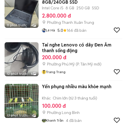
8GB/240GB SSD
Intel Core i5
8 GB
250 GB
SSD
2.800.000 đ
Phường Thanh Xuân Trung
11 phút trước
4
5.0
166
đã bán
Lê Hà
Tai nghe Lenovo có dây Đen Âm
thanh sống động
200.000 đ
Phường Phú Mỹ
(
P. Tân Mỹ
mới)
T
Trang Trang
12 phút trước
5
Yến phụng nhiều màu khỏe mạnh
Khác
Chim lớn (từ 3 tháng tuổi)
100.000 đ
Phường Long Bình
13 phút trước
1
4
đã bán
Khanh Trần