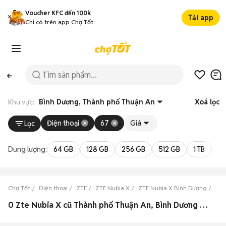
Voucher KFC đến 100k
Tải app
Chỉ có trên app Chợ Tốt
Khu vực:
Bình Dương, Thành phố Thuận An
Xoá lọc
Điện thoại
67
Giá
Lọc
Dung lượng:
64 GB
128 GB
256 GB
512 GB
1 TB
2 
Chợ Tốt
Điện thoại
ZTE
ZTE Nubia X
ZTE Nubia X Bình Dương
ZTE
0 Zte Nubia X cũ Thành phố Thuận An, Bình Dương đẹp