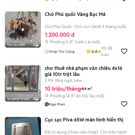
Chó Phú quốc Vàng Bạc Má
Chó Phú Quốc
Chó con (dưới 3 tháng tuổi)
1.200.000 đ
Phường 5
(
P. Vườn Lài
mới)
Tin ưu tiên
5
99
đã
4.8
Shop Thú Cưng
bán
PenTa
cho thuê nhà phạm văn chiêu 4x16
giá 10tr trệt lâu
2 PN
Nhà ngõ, hẻm
10 triệu/tháng
84 m²
Phường 14
(
P. An Hội Tây
mới)
16 phút trước
4
Nga Phan
Cục sạc Piva 65W màn hình hiển thị
Đã sử dụng (chưa sửa chữa)
Còn bảo hành