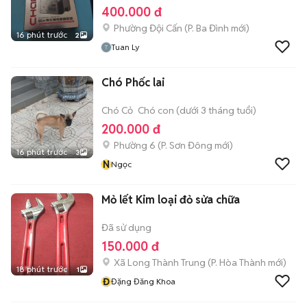
400.000 đ
Phường Đội Cấn
(
P. Ba Đình
mới)
16 phút trước
2
Tuan Ly
Chó Phốc lai
Chó Cỏ
Chó con (dưới 3 tháng tuổi)
200.000 đ
Phường 6
(
P. Sơn Đông
mới)
16 phút trước
3
N
Ngọc
Mỏ lết Kim loại đỏ sửa chữa
Đã sử dụng
150.000 đ
Xã Long Thành Trung
(
P. Hòa Thành
mới)
18 phút trước
1
Đ
Đặng Đăng Khoa