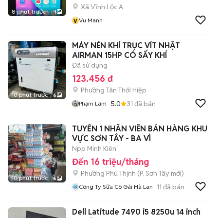
Xã Vĩnh Lộc A
8 phút trước
1
v
Vu Manh
MÁY NÉN KHÍ TRỤC VÍT NHẬT
AIRMAN 15HP CÓ SẤY KHÍ
Đã sử dụng
123.456 đ
Phường Tân Thới Hiệp
10 phút trước
6
5.0
31
đã bán
Phạm Lâm
TUYỂN 1 NHÂN VIÊN BÁN HÀNG KHU
VỰC SƠN TÂY - BA VÌ
Npp Minh Kiên
Đến 16 triệu/tháng
Phường Phú Thịnh
(
P. Sơn Tây
mới)
10 phút trước
6
11
đã bán
Công Ty Sữa Cô Gái Hà Lan
Dell Latitude 7490 i5 8250u 14 inch