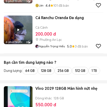
5 phút trước
3
l
4.4
101
đã bán
Lân
Cá Ranchu Oranda Đa dạng
Cá Cảnh
200.000 đ
Phường An Lạc
6 phút trước
2
5.0
3
đã bán
Nguyễn Trọng Hiếu
Bạn cần tìm
dung lượng
nào ?
Dung lượng:
64 GB
128 GB
256 GB
512 GB
1 TB
2 
Vivo 2029 128GB Màn hình nứt nhẹ
Dòng khác
128 GB
550.000 đ