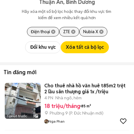
Thuận An, Bình Dương
Hãy xóa một số bộ lọc hoặc thay đổi khu vực tìm 
kiếm để xem nhiều kết quả hơn
Điện thoại
ZTE
Nubia X
Đổi khu vực
Xóa tất cả bộ lọc
Tin đăng mới
Cho thuê nhà hồ văn huê t85m2 trệt
2 lầu sân thượng giá 1x /triệu
4 PN
Nhà ngõ, hẻm
18 triệu/tháng
85 m²
Phường 9
(
P. Đức Nhuận
mới)
1 phút trước
3
Nga Phan