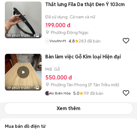
Thắt lưng Fila Da thật Đen Ý 103cm
Đã sử dụng
Cả nam và nữ
199.000 đ
Phường Đông Ngạc
18 phút trước
5
4.8
283
đã bán
Vivuthrift
Bàn làm việc Gỗ Kim loại Hiện đại
Mới
Gỗ
550.000 đ
Phường Tân Phong
(
P. Tân Triều
mới)
19 phút trước
1
5.0
119
đã bán
An Biên Hòa
Xem thêm
Mua bán đồ điện tử