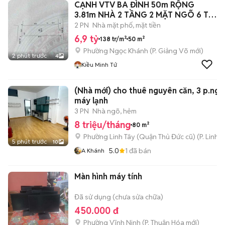
CẠNH VTV BA ĐÌNH 50m RỘNG
3.81m NHÀ 2 TẦNG 2 MẶT NGÕ 6 Ty
9
2 PN
Nhà mặt phố, mặt tiền
6,9 tỷ
138 tr/m²
50 m²
Phường Ngọc Khánh
(
P. Giảng Võ
mới)
2 phút trước
4
Kiều Minh Tứ
(Nhà mới) cho thuê nguyên căn, 3 p.ngủ
máy lạnh
3 PN
Nhà ngõ, hẻm
8 triệu/tháng
80 m²
Phường Linh Tây (Quận Thủ Đức cũ)
(
P. Linh 
5 phút trước
10
5.0
1
đã bán
A Khánh
Màn hình máy tính
Đã sử dụng (chưa sửa chữa)
450.000 đ
Phường Vĩnh Ninh
(
P. Thuận Hóa
mới)