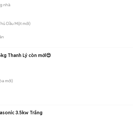
ng nhà
 Thủ Dầu Một
mới)
án
5kg Thanh Lý còn mới😍
Hòa
mới)
asonic 3.5kw Trắng