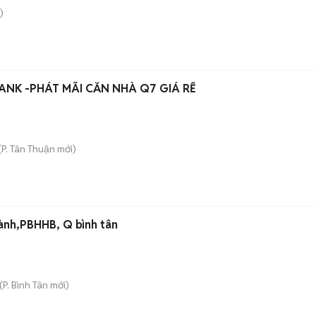
)
K -PHÁT MÃI CĂN NHÀ Q7 GIÁ RỂ
(
P. Tân Thuận
mới)
 chợ Bình Thành,PBHHB, Q bình tân
(
P. Bình Tân
mới)