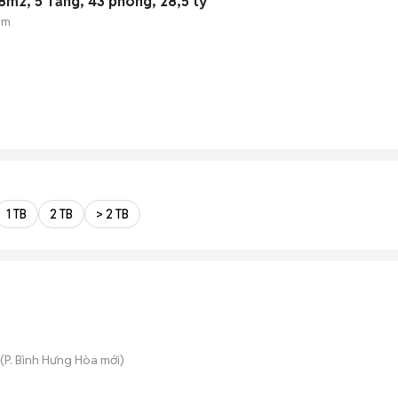
8m2, 5 Tầng, 43 phòng, 28,5 tỷ
ẻm
1 TB
2 TB
> 2 TB
(
P. Bình Hưng Hòa
mới)