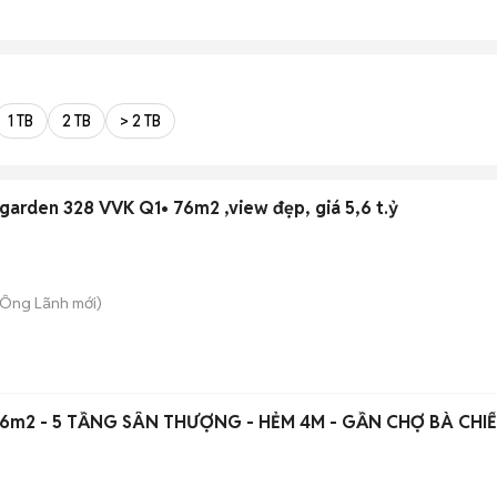
1 TB
2 TB
> 2 TB
 garden 328 VVK Q1• 76m2 ,view đẹp, giá 5,6 t.ỷ
u Ông Lãnh
mới)
36m2 - 5 TẦNG SÂN THƯỢNG - HẺM 4M - GẦN CHỢ BÀ CHIỂ