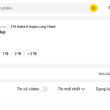
g Nai
ZTE Nubia X Huyện Long Thành
đẹp
1 TB
2 TB
> 2 TB
Xem Cử
Tin có video
Tin mới nhất
Dạng lư