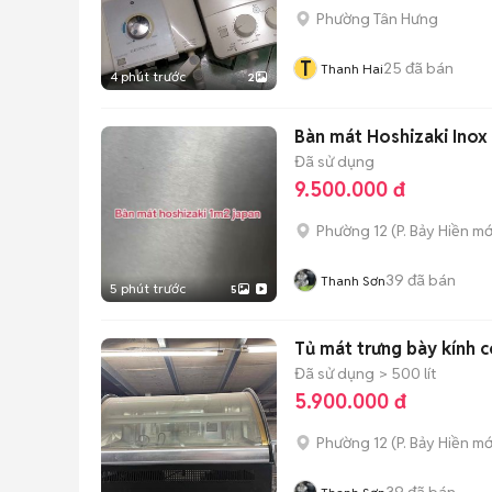
Phường Tân Hưng
T
25
đã bán
Thanh Hai
4 phút trước
2
Bàn mát Hoshizaki Inox
Đã sử dụng
9.500.000 đ
Phường 12
(
P. Bảy Hiền
mớ
39
đã bán
Thanh Sơn
5 phút trước
5
Tủ mát trưng bày kính c
Đã sử dụng
> 500 lít
5.900.000 đ
Phường 12
(
P. Bảy Hiền
mớ
39
đã bán