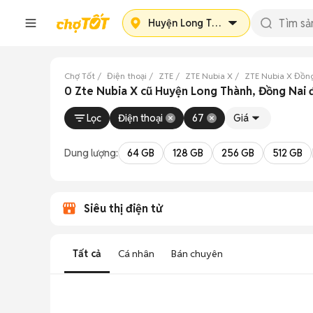
Huyện Long Thành
Chợ Tốt
Điện thoại
ZTE
ZTE Nubia X
ZTE Nubia X Đồn
0 Zte Nubia X cũ Huyện Long Thành, Đồng Nai 
Lọc
Điện thoại
67
Giá
Dung lượng:
64 GB
128 GB
256 GB
512 GB
Siêu thị điện tử
Tất cả
Cá nhân
Bán chuyên