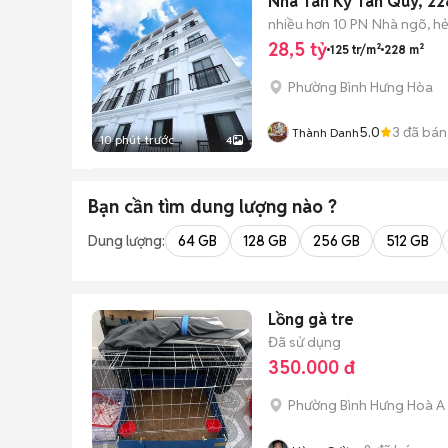
Nhà Tân Kỳ Tân Quý, 22
nhiều hơn 10 PN
Nhà ngõ, h
28,5 tỷ
125 tr/m²
228 m²
Phường Bình Hưng Hòa
5.0
3
đã bán
Thành Danh
10 phút trước
4
Bạn cần tìm
dung lượng
nào ?
Dung lượng:
64 GB
128 GB
256 GB
512 GB
Lồng gà tre
Đã sử dụng
350.000 đ
Phường Bình Hưng Hoà A