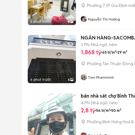
Phường 7
(
P. Gia Định
mới
Nguyễn Thị Hương
6 phút trước
6
NGÂN HÀNG-SACOMBAN
2 PN
Nhà ngõ, hẻm
1,868 tỷ
65 tr/m²
29 m²
Phường Tân Thuận Đông
Tien Phamminh
6 phút trước
6
bán nhà sát
4 PN
Nhà ngõ, hẻm
2,8 tỷ
56 tr/m²
50 m²
Phường Bình Hưng Hoà B