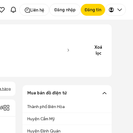
Đăng nhập
Đăng tin
Liên hệ
Xoá
lọc
a hàng
Mua bán đồ điện tử
Thành phố Biên Hòa
ới
Huyện Cẩm Mỹ
Huyện Định Quán