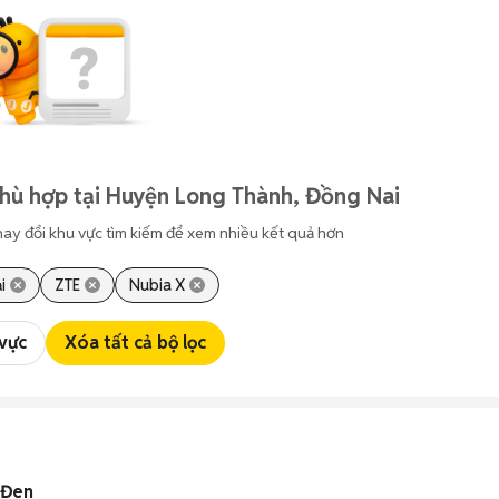
hù hợp tại Huyện Long Thành, Đồng Nai
hay đổi khu vực tìm kiếm để xem nhiều kết quả hơn
i
ZTE
Nubia X
 vực
Xóa tất cả bộ lọc
 Đen