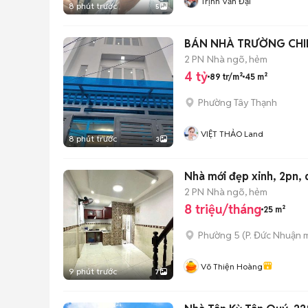
Trịnh Văn Đại
8 phút trước
5
BÁN NHÀ TRƯỜNG CHIN
2 PN
Nhà ngõ, hẻm
4 tỷ
89 tr/m²
45 m²
Phường Tây Thạnh
VIỆT THẢO Land
8 phút trước
3
2 PN
Nhà ngõ, hẻm
8 triệu/tháng
25 m²
Phường 5
(
P. Đức Nhuận
m
Võ Thiện Hoàng
9 phút trước
7