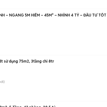
H – NGANG 5M HIẾM – 45M² – NHỈNH 4 TỶ – ĐẦU TƯ TỐT
Nhà mới đẹp xinh, 2pn, dt sử dụng 75m2, 3tầng chỉ 8tr
ới)