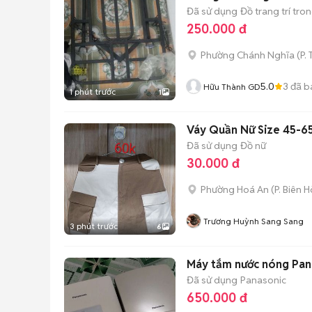
Đã sử dụng
Đồ trang trí tro
250.000 đ
Phường Chánh Nghĩa
(
P.
5.0
3
đã b
Hữu Thành GD
1 phút trước
1
Váy Quần Nữ Size 45-6
Đã sử dụng
Đồ nữ
30.000 đ
Phường Hoá An
(
P. Biên 
Trương Huỳnh Sang Sang
3 phút trước
6
Máy tắm nước nóng Pan
Đã sử dụng
Panasonic
650.000 đ