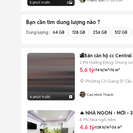
Thanh Sơn
5 phút trước
2
Bạn cần tìm
dung lượng
nào ?
Dung lượng:
64 GB
128 GB
256 GB
512 GB
🏬Bán căn hộ cc Central
2 PN
Hướng Đông
Chung cư
5,6 tỷ
74 tr/m²
76 m²
Phường Cô Giang
(
P. Cầ
Cao Minh Thành
6 phút trước
🔥 NHÀ NGON - MỚI - 
6 PN
Nhà ngõ, hẻm
4,6 tỷ
128 tr/m²
36 m²