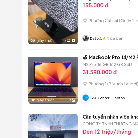
155.000 đ
Phường Cát Lái (Quận 2 c
5.0
4
đã bán
Dat
28 giây trước
6
🍎 MacBook Pro 14/M2
M2 Pro
16 GB
512 GB
SSD
31.590.000 đ
Phường 1
(
P. Vườn Lài
mới
T&T Center - Laptop,
38 giây trước
3
MacBook, IPhone Tại HCM
Cần tuyển nhân viên kho
CÔNG TY TNHH THƯƠNG MẠI
Đến 12 triệu/tháng