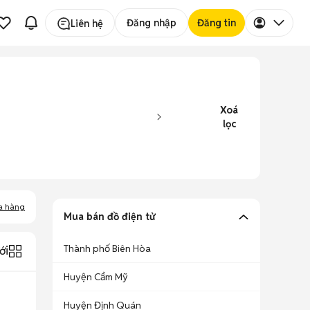
Đăng nhập
Đăng tin
Liên hệ
Xoá
lọc
a hàng
Mua bán đồ điện tử
Thành phố Biên Hòa
ới
Huyện Cẩm Mỹ
Huyện Định Quán