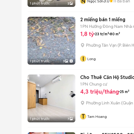
N
3.0
11
đã bán
Ngọc Sơn
1 phút trước
2
2 miếng bán 1 miếng
1 PN
Hướng Đông Nam
Nhà 
1,8 tỷ
23 tr/m²
80 m²
Phường Tân Vạn
(
P. Biên 
l
Long
1 phút trước
3
Cho Thuê Căn Hộ Studio
1 PN
Chung cư
4,3 triệu/tháng
25 m²
Phường Linh Xuân (Quận 
T
Tam Hoang
1 phút trước
7