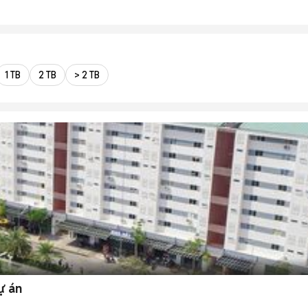
1 TB
2 TB
> 2 TB
ự án