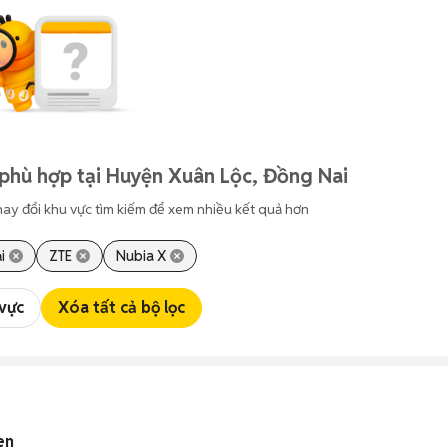
phù hợp tại Huyện Xuân Lộc, Đồng Nai
hay đổi khu vực tìm kiếm để xem nhiều kết quả hơn
i
ZTE
Nubia X
 vực
Xóa tất cả bộ lọc
en