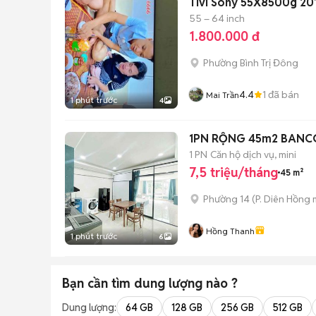
Tivi Sony 55X8500g 20
55 – 64 inch
1.800.000 đ
Phường Bình Trị Đông
4.4
1
đã bán
Mai Trần
1 phút trước
4
1PN RỘNG 45m2 BANC
1 PN
Căn hộ dịch vụ, mini
7,5 triệu/tháng
45 m²
Phường 14
(
P. Diên Hồng
m
Hồng Thanh
1 phút trước
6
Bạn cần tìm
dung lượng
nào ?
Dung lượng:
64 GB
128 GB
256 GB
512 GB