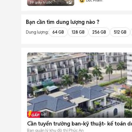
d
Duc Pham
39 giây trước
6
Bạn cần tìm
dung lượng
nào ?
Dung lượng:
64 GB
128 GB
256 GB
512 GB
Tin nổi bật
Cần tuyển trưởng ban-kỹ thuật- kế toán d
Ban quản lý khu đô thị Phúc An