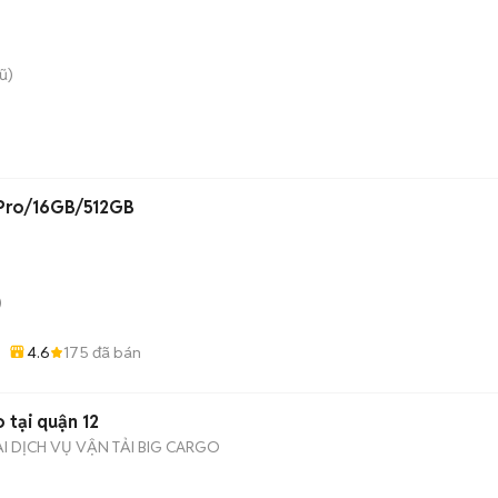
ũ)
 Pro/16GB/512GB
)
4.6
175
đã bán
 tại quận 12
 DỊCH VỤ VẬN TẢI BIG CARGO