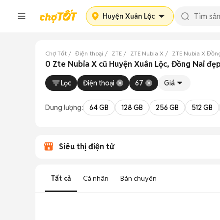
Huyện Xuân Lộc
Chợ Tốt
Điện thoại
ZTE
ZTE Nubia X
ZTE Nubia X Đồn
0 Zte Nubia X cũ Huyện Xuân Lộc, Đồng Nai đẹ
Lọc
Điện thoại
67
Giá
Dung lượng:
64 GB
128 GB
256 GB
512 GB
Siêu thị điện tử
Tất cả
Cá nhân
Bán chuyên