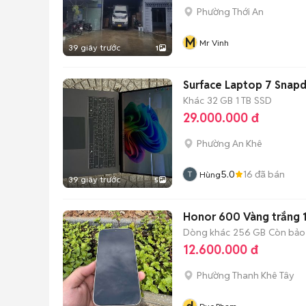
Phường Thới An
M
Mr Vinh
39 giây trước
1
Surface Laptop 7 Snapd
Khác
32 GB
1 TB
SSD
29.000.000 đ
Phường An Khê
5.0
16
đã bán
Hùng
39 giây trước
5
Honor 600 Vàng trắng
Dòng khác
256 GB
Còn bảo
12.600.000 đ
Phường Thanh Khê Tây