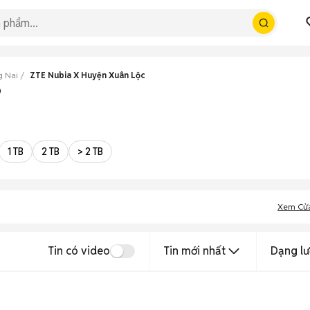
g Nai
ZTE Nubia X Huyện Xuân Lộc
p
1 TB
2 TB
> 2 TB
Xem Cử
Tin có video
Tin mới nhất
Dạng lư