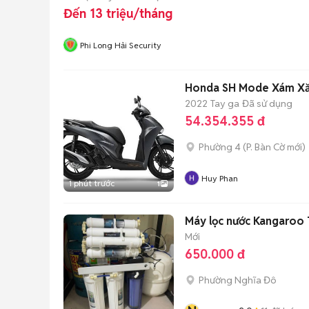
Đến 13 triệu/tháng
Phi Long Hải Security
Honda SH Mode Xám X
2022
Tay ga
Đã sử dụng
54.354.355 đ
Phường 4
(
P. Bàn Cờ
mới)
Huy Phan
1 phút trước
1
Máy lọc nước Kangaroo 
Mới
650.000 đ
Phường Nghĩa Đô