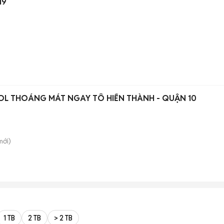
19
OL THOÁNG MÁT NGAY TÔ HIẾN THÀNH - QUẬN 10
ới)
1 TB
2 TB
> 2 TB