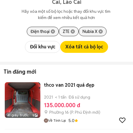
Cai, Lào Cai
Hãy xóa một số bộ lọc hoặc thay đổi khu vực tìm 
kiếm để xem nhiều kết quả hơn
Điện thoại
ZTE
Nubia X
Đổi khu vực
Xóa tất cả bộ lọc
Tin đăng mới
thco van 2021 quá đẹp
2021
< 1 tấn
Đã sử dụng
135.000.000 đ
Phường 16
(
P. Phú Định
mới)
41 giây trước
5
5.0
Về Tính Lại