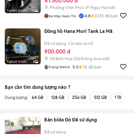
41.500.000 đ
Phường Vĩnh Phúc
(
P. Ngọc Hà
mới)
1 phút trước
14
4.8
2235
đã bán
Xe Máy Nam Thi
Đồng hồ Hana Mori Tank La Mã
Đã sử dụng
Cả nam và nữ
900.000 đ
Xã Bình Hòa
(
Xã Krông Ana
mới)
1 phút trước
4
5.0
76
đã bán
Trọng Watch
Bạn cần tìm
dung lượng
nào ?
Dung lượng:
64 GB
128 GB
256 GB
512 GB
1 TB
2 
Bàn bida Đỏ Đã sử dụng
Đã sử dụng