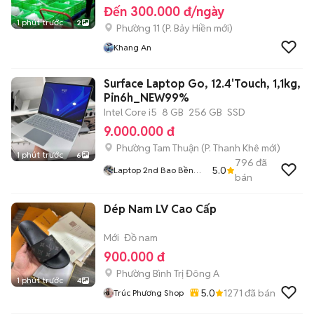
Đến 300.000 đ/ngày
1 phút trước
2
Phường 11
(
P. Bảy Hiền
mới)
Khang An
Surface Laptop Go, 12.4'Touch, 1,1kg,
Pin6h_NEW99%
Intel Core i5
8 GB
256 GB
SSD
9.000.000 đ
Phường Tam Thuận
(
P. Thanh Khê
mới)
1 phút trước
6
796
đã
5.0
Laptop 2nd Bao Bền
bán
Giá Rẻ
Dép Nam LV Cao Cấp
Mới
Đồ nam
900.000 đ
Phường Bình Trị Đông A
1 phút trước
4
5.0
1271
đã bán
Trúc Phương Shop