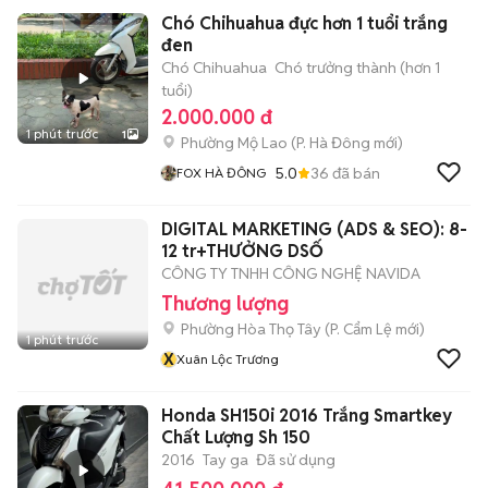
Chó Chihuahua đực hơn 1 tuổi trắng
đen
Chó Chihuahua
Chó trưởng thành (hơn 1
tuổi)
2.000.000 đ
1 phút trước
1
Phường Mộ Lao
(
P. Hà Đông
mới)
5.0
36
đã bán
FOX HÀ ĐÔNG
DIGITAL MARKETING (ADS & SEO): 8-
12 tr+THƯỞNG DSỐ
CÔNG TY TNHH CÔNG NGHỆ NAVIDA
Thương lượng
Phường Hòa Thọ Tây
(
P. Cẩm Lệ
mới)
1 phút trước
X
Xuân Lộc Trương
Honda SH150i 2016 Trắng Smartkey
Chất Lượng Sh 150
2016
Tay ga
Đã sử dụng