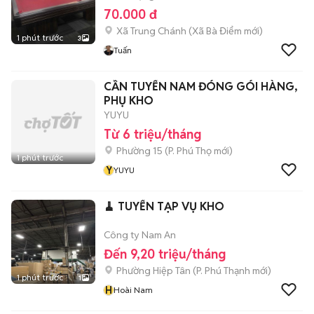
70.000 đ
Xã Trung Chánh
(
Xã Bà Điểm
mới)
1 phút trước
3
Tuấn
CẦN TUYỂN NAM ĐÓNG GÓI HÀNG,
PHỤ KHO
YUYU
Từ 6 triệu/tháng
Phường 15
(
P. Phú Thọ
mới)
1 phút trước
Y
YUYU
🧹 TUYỂN TẠP VỤ KHO
Công ty Nam An
Đến 9,20 triệu/tháng
Phường Hiệp Tân
(
P. Phú Thạnh
mới)
1 phút trước
1
H
Hoài Nam