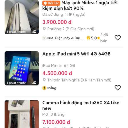
Máy lạnh Midea 1 ngựa tiết
kiệm điện lướt 90%
Đã sử dụng
1 HP (ngựa)
3.900.000 đ
Phường 2
(
P. Gia Định
mới)
1 phút trước
3
3
đã
5.0
TKM- Điện Máy & Điện
bán
Lạnh
Apple iPad mini 5 Wifi 4G 64GB
iPad Mini 5
64 GB
4.500.000 đ
Thị trấn Tân Nghĩa
(
Xã Hàm Tân
mới)
1 phút trước
5
t
Thắng
Camera hành động Insta360 X4 Like
new
Mới
3 tháng
7.100.000 đ