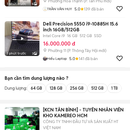
Phường Hòa Thạnh
(
P. Tân Phú
mới)
1 phút trước
5
5.0
139
đã bán
TRẦN VĂN HUY
Dell Precision 5550 i9-10885H 15.6
inch 16GB/512GB
Intel Core i9
16 GB
512 GB
SSD
16.000.000 đ
Phường 11
(
P. Thông Tây Hội
mới)
1 phút trước
3
5.0
141
đã bán
Hiếu Laptop
Bạn cần tìm
dung lượng
nào ?
Dung lượng:
64 GB
128 GB
256 GB
512 GB
1 TB
2 
[KCN TÂN BÌNH] - TUYỂN NHÂN VIÊN
KHO KAMEREO HCM
CÔNG TY TNHH ĐẦU TƯ VÀ SẢN XUẤT HT
VIỆT NAM