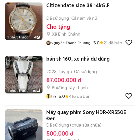
Citizendate size 38 14kG.F
Đã sử dụng
Cả nam và nữ
Cho tặng
Xã Bình Chánh
1 phút trước
6
5.0
21
đã bán
Nguyên Thanh Phuong
bán sh 160, xe nhà dư dùng
2023
Tay ga
Đã sử dụng
87.000.000 đ
Phường Tây Thạnh
1 phút trước
10
T
5.0
418
đã bán
Tin
Máy quay phim Sony HDR-XR550E
Đen
Đã sử dụng (chưa sửa chữa)
500.000 đ