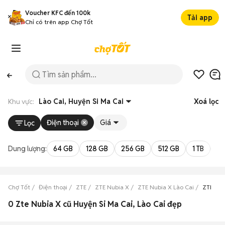
Voucher KFC đến 100k
Tải app
Chỉ có trên app Chợ Tốt
Khu vực:
Lào Cai, Huyện Si Ma Cai
Xoá lọc
Điện thoại
Giá
Lọc
Dung lượng:
64 GB
128 GB
256 GB
512 GB
1 TB
2 
Chợ Tốt
Điện thoại
ZTE
ZTE Nubia X
ZTE Nubia X Lào Cai
ZTE Nub
0 Zte Nubia X cũ Huyện Si Ma Cai, Lào Cai đẹp