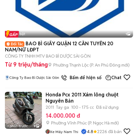
Tin nổi bật
1
BAO BÌ GIẤY QUẬN 12 CẦN TUYỂN 20
NAM/NỮ LĐPT
CÔNG TY TNHH MTV BAO BÌ DƯỢC SÀI GÒN
Từ 9 triệu/tháng
Phường Thạnh Lộc
(
P. An Phú Đông
mới)
Bấm để hiện số
Chat
Công Ty Bao Bì Dược Sài Gòn
Honda Pcx 2011 Xám lông chuột
Nguyên Bản
2011
Tay ga
100 - 175 cc
Đã sử dụng
14.000.000 đ
Phường Vĩnh Phúc
(
P. Ngọc Hà
mới)
1 phút trước
9
4.8
2226
đã bán
Xe Máy Nam Thi