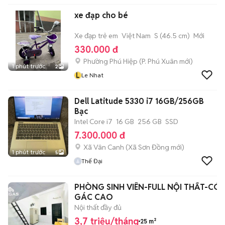
xe đạp cho bé
Xe đạp trẻ em
Việt Nam
S (46.5 cm)
Mới
330.000 đ
Phường Phú Hiệp
(
P. Phú Xuân
mới)
1 phút trước
2
L
Le Nhat
Dell Latitude 5330 i7 16GB/256GB
Bạc
Intel Core i7
16 GB
256 GB
SSD
7.300.000 đ
Xã Vân Canh
(
Xã Sơn Đồng
mới)
1 phút trước
5
Thế Đại
PHÒNG SINH VIÊN-FULL NỘI THẤT-CÓ
GÁC CAO
Nội thất đầy đủ
3,7 triệu/tháng
25 m²