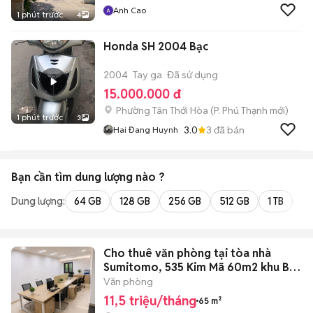
Anh Cao
1 phút trước
4
Honda SH 2004 Bạc
2004
Tay ga
Đã sử dụng
15.000.000 đ
Phường Tân Thới Hòa
(
P. Phú Thạnh
mới)
1 phút trước
3
3.0
3
đã bán
Hai Đang Huynh
Bạn cần tìm
dung lượng
nào ?
Dung lượng:
64 GB
128 GB
256 GB
512 GB
1 TB
2 
Cho thuê văn phòng tại tòa nhà
Sumitomo, 535 Kim Mã 60m2 khu Ba
Đình
Văn phòng
11,5 triệu/tháng
65 m²