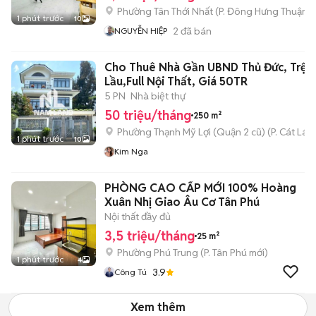
Phường Tân Thới Nhất
(
P. Đông Hưng Thuận
m
1 phút trước
10
2
đã bán
NGUYỄN HIỆP
Cho Thuê Nhà Gần UBND Thủ Đức, Trệt 
Lầu,Full Nội Thất, Giá 50TR
5 PN
Nhà biệt thự
50 triệu/tháng
250 m²
Phường Thạnh Mỹ Lợi (Quận 2 cũ)
(
P. Cát Lái
m
1 phút trước
10
Kim Nga
PHÒNG CAO CẤP MỚI 100% Hoàng
Xuân Nhị Giao Âu Cơ Tân Phú
Nội thất đầy đủ
3,5 triệu/tháng
25 m²
Phường Phú Trung
(
P. Tân Phú
mới)
1 phút trước
4
3.9
Công Tú
Xem thêm