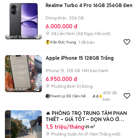
Realme Turbo 4 Pro 16GB 256GB Đen
Dòng khác
256 GB
6.000.000 đ
Xã Liên Ninh
(
Xã Ngọc Hồi
mới)
1 phút trước
1
T
1
đã bán
Trần Đức Trung
Apple iPhone 15 128GB Trắng
iPhone 15
128 GB
Hết bảo hành
6.950.000 đ
Phường Bình Trị Đông
1 phút trước
4
406
đã
4.6
Thanh Lý Đồ Cầm Hết
bán
Hạn
🔥 PHÒNG TRỌ TRUNG TÂM PHAN
THIẾT – GIÁ TỐT – DỌN VÀO Ở
NGAY 🔥
1,5 triệu/tháng
25 m²
Phường Xuân An
(
P. Hàm Thắng
mới)