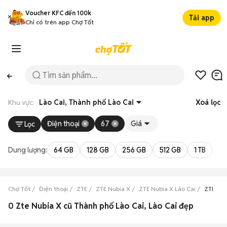
Voucher KFC đến 100k
Tải app
Chỉ có trên app Chợ Tốt
Khu vực:
Lào Cai, Thành phố Lào Cai
Xoá lọc
Điện thoại
67
Giá
Lọc
Dung lượng:
64 GB
128 GB
256 GB
512 GB
1 TB
2 
Chợ Tốt
Điện thoại
ZTE
ZTE Nubia X
ZTE Nubia X Lào Cai
ZTE Nub
0 Zte Nubia X cũ Thành phố Lào Cai, Lào Cai đẹp