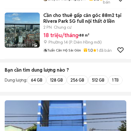
bán
Văn Quyết
Cần cho thuê gấp căn góc 88m2 tại
Rivera Park SG full nội thất ở liền
2 PN
Chung cư
18 triệu/tháng
88 m²
Phường 14
(
P. Diên Hồng
mới)
1 phút trước
7
1.0
1
đã bán
Tuấn Căn Hộ Sài Gòn
Bạn cần tìm
dung lượng
nào ?
Dung lượng:
64 GB
128 GB
256 GB
512 GB
1 TB
2 