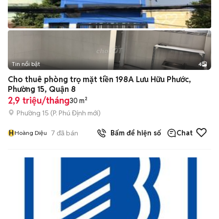
Tin nổi bật
4
Cho thuê phòng trọ mặt tiền 198A Lưu Hữu Phước,
Phường 15, Quận 8
2,9 triệu/tháng
30 m²
Phường 15
(
P. Phú Định
mới)
H
7
đã bán
Bấm để hiện số
Chat
Hoàng Diệu