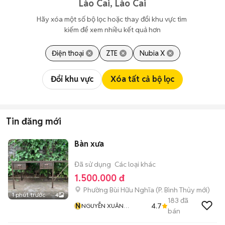
Lào Cai, Lào Cai
Hãy xóa một số bộ lọc hoặc thay đổi khu vực tìm 
kiếm để xem nhiều kết quả hơn
Điện thoại
ZTE
Nubia X
Đổi khu vực
Xóa tất cả bộ lọc
Tin đăng mới
Bàn xưa
Đã sử dụng
Các loại khác
1.500.000 đ
Phường Bùi Hữu Nghĩa
(
P. Bình Thủy
mới)
1 phút trước
4
183
đã
N
4.7
NGUYỄN XUÂN
bán
TRƯỜNG