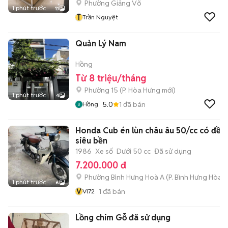
Phường Giảng Võ
1 phút trước
11
T
Trần Nguyệt
Quản Lý Nam
Hồng
Từ 8 triệu/tháng
Phường 15
(
P. Hòa Hưng
mới)
1 phút trước
4
5.0
1
đã bán
Hồng
Honda Cub én lùn châu âu 50/cc có đề
siêu bền
1986
Xe số
Dưới 50 cc
Đã sử dụng
7.200.000 đ
Phường Bình Hưng Hoà A
(
P. Bình Hưng Hòa
m
1 phút trước
6
V
1
đã bán
Vl72
Lồng chim Gỗ đã sử dụng