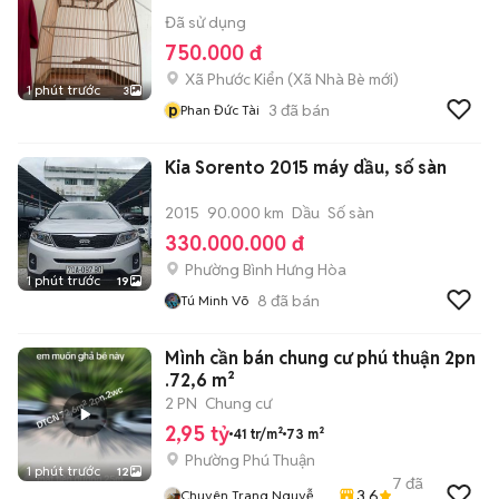
Đã sử dụng
750.000 đ
Xã Phước Kiển
(
Xã Nhà Bè
mới)
1 phút trước
3
p
3
đã bán
Phan Đức Tài
Kia Sorento 2015 máy dầu, số sàn
2015
90.000 km
Dầu
Số sàn
330.000.000 đ
Phường Bình Hưng Hòa
1 phút trước
19
8
đã bán
Tú Minh Võ
Mình cần bán chung cư phú thuận 2pn
.72,6 m²
2 PN
Chung cư
2,95 tỷ
41 tr/m²
73 m²
Phường Phú Thuận
1 phút trước
12
7
đã
3.6
Chuyên Trang Nguyễn