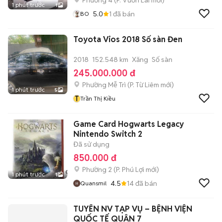
Phường 4
(
P. Vườn Lài
mới)
1 phút trước
1
5.0
1
đã bán
BO
Toyota Vios 2018 Số sàn Đen
2018
152.548 km
Xăng
Số sàn
245.000.000 đ
Phường Mễ Trì
(
P. Từ Liêm
mới)
1 phút trước
5
T
Trần Thị Kiều
Game Card Hogwarts Legacy
Nintendo Switch 2
Đã sử dụng
850.000 đ
Phường 2
(
P. Phú Lợi
mới)
1 phút trước
1
4.5
14
đã bán
Quansmil
TUYỂN NV TẠP VỤ – BỆNH VIỆN
QUỐC TẾ QUẬN 7