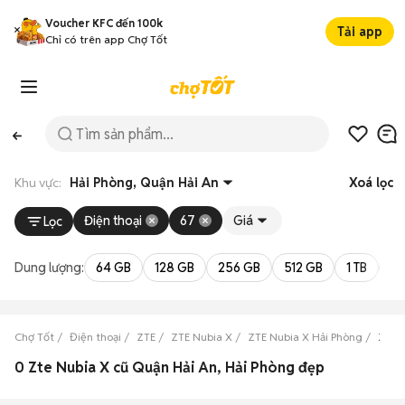
Voucher KFC đến 100k
Tải app
Chỉ có trên app Chợ Tốt
Khu vực:
Hải Phòng, Quận Hải An
Xoá lọc
Điện thoại
67
Giá
Lọc
Dung lượng:
64 GB
128 GB
256 GB
512 GB
1 TB
2 
Chợ Tốt
Điện thoại
ZTE
ZTE Nubia X
ZTE Nubia X Hải Phòng
ZTE 
0 Zte Nubia X cũ Quận Hải An, Hải Phòng đẹp