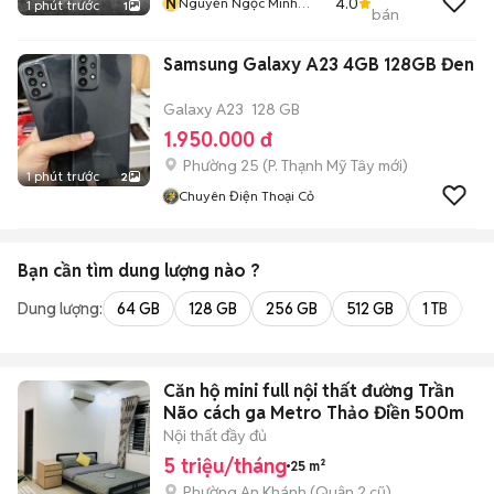
N
4.0
Nguyễn Ngọc Minh
1 phút trước
1
bán
Hiếu
Samsung Galaxy A23 4GB 128GB Đen
Galaxy A23
128 GB
1.950.000 đ
Phường 25
(
P. Thạnh Mỹ Tây
mới)
1 phút trước
2
Chuyên Điện Thoại Cỏ
Bạn cần tìm
dung lượng
nào ?
Dung lượng:
64 GB
128 GB
256 GB
512 GB
1 TB
2 
Căn hộ mini full nội thất đường Trần
Não cách ga Metro Thảo Điền 500m
Nội thất đầy đủ
5 triệu/tháng
25 m²
Phường An Khánh (Quận 2 cũ)