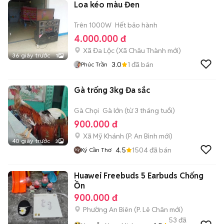
Loa kéo màu Đen
Trên 1000W
Hết bảo hành
4.000.000 đ
Xã Đa Lộc
(
Xã Châu Thành
mới)
36 giây trước
1
3.0
1
đã bán
Phúc Trần
Gà trống 3kg Đa sắc
Gà Chọi
Gà lớn (từ 3 tháng tuổi)
900.000 đ
Xã Mỹ Khánh
(
P. An Bình
mới)
40 giây trước
3
4.5
1504
đã bán
Ký Cần Thơ
Huawei Freebuds 5 Earbuds Chống
Ồn
900.000 đ
Phường An Biên
(
P. Lê Chân
mới)
53
đã