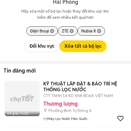
Hải Phòng
Hãy xóa một số bộ lọc hoặc thay đổi khu vực tìm 
kiếm để xem nhiều kết quả hơn
Điện thoại
ZTE
Nubia X
Đổi khu vực
Xóa tất cả bộ lọc
Tin đăng mới
KỸ THUẬT LẮP ĐẶT & BẢO TRÌ HỆ
THỐNG LỌC NƯỚC
CTY TNHH SX KD XNK REWA VIỆT NAM
Thương lượng
Phường Bình Trị Đông A
34 giây trước
Máy Lọc Nước Hàn Quốc
REWA