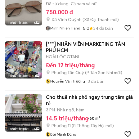
Đã sử dụng
Cả nam và nữ
750.000 đ
Xã Vĩnh Quỳnh
(
Xã Đại Thanh
mới)
1 phút trước
6
5.0
34
đã bán
Mình Nhiên Hand
[***] NHÂN VIÊN MARKETING TÂN
PHÚ HCM
HOÀI LÔC QTANI
Đến 12 triệu/tháng
Phường Tân Quý
(
P. Tân Sơn Nhì
mới)
1 phút trước
1
N
3
đã bán
Nguyễn Văn Trường
Cho thuê nhà phố ngay trung tâm giá
rẻ
3 PN
Nhà ngõ, hẻm
14,5 triệu/tháng
60 m²
Phường 11
(
P. Thông Tây Hội
mới)
1 phút trước
6
b
Bùi Mạnh Dũng