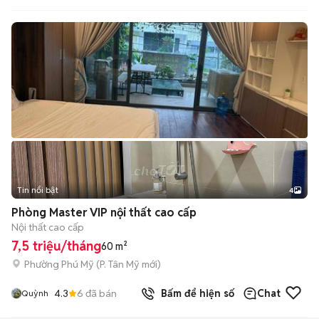
Tin nổi bật
4
Phòng Master VIP nội thất cao cấp
Nội thất cao cấp
7,5 triệu/tháng
60 m²
Phường Phú Mỹ
(
P. Tân Mỹ
mới)
4.3
6
đã bán
Bấm để hiện số
Chat
Quỳnh