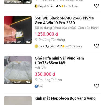
1 phút trước
9
H
4.5
16
đã bán
Huỳnh Nhẫn
SSD WD Black SN740 256G NVMe
Gen 4 Win 10 Pro 2230
Đã sử dụng (chưa sửa chữa)
Còn bảo hành
1.250.000 đ
Phường Tân Hưng
1 phút trước
2
J
4.9
542
đã bán
Jack Nguyễn
Ghế sofa mini Vải Vàng kem
110x75x55cm Mới
Mới
Vải
350.000 đ
Phường Thới An
1 phút trước
3
Meii
Kính mắt Napoleon Bọc vàng Vàng