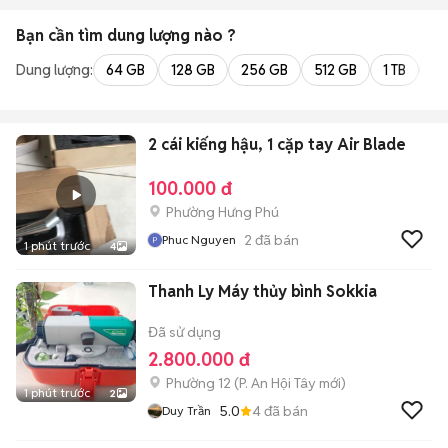
Bạn cần tìm
dung lượng
nào ?
Dung lượng:
64 GB
128 GB
256 GB
512 GB
1 TB
2 
2 cái kiếng hậu, 1 cặp tay Air Blade
100.000 đ
Phường Hưng Phú
2
đã bán
Phuc Nguyen
1 phút trước
4
Thanh Ly Máy thủy bình Sokkia
Đã sử dụng
2.800.000 đ
Phường 12
(
P. An Hội Tây
mới)
1 phút trước
2
5.0
4
đã bán
Duy Trần