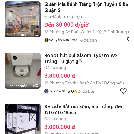
Quán Mia Bánh Tráng Trộn Tuyển 8 Bạn
Quận 2
Mia Bánh Tráng Trộn
Đến 30.000 đ/giờ
Phường An Phú (Quận 2 cũ)
(
P. Bình Trưng
mới
1 phút trước
1
N
6
đã bán
Nguyễn Văn Toản
Robot hút bụi Xiaomi Lydsto W2
Trắng Tự giặt giẻ
Đã sử dụng
3.800.000 đ
Phường Thạnh Lộc
(
P. An Phú Đông
mới)
1 phút trước
3
5.0
21
đã bán
HuyVo201
Xe cafe Sắt mạ kẽm, alu Trắng, đen
120x60x185cm
Đã sử dụng
3.000.000 đ