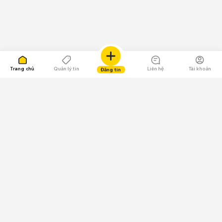
Trang chủ
Quản lý tin
Liên hệ
Tài khoản
Đăng tin
109.000 Bình chọn
Tải ứng dụng Chợ Tốt
Về Chợ Tốt
Quy chế sàn
Chính sách bảo mật
Giải quyết tranh chấp
CÔNG TY TNHH CHỢ TỐT - Người đại diện theo pháp luật: