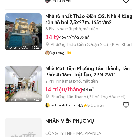
Kim Tuấn Anh
Nhà rẻ nhất Thảo Điền Q2. Nhà 4 tầng 
sẵn hồ bơi 7,5x27m. 165tr/m2
8 PN
Nhà mặt phố, mặt tiền
34 tỷ
166 tr/m²
205 m²
Phường Thảo Điền (Quận 2 cũ)
(
P. An Khánh
m
1 phút trước
12
Đại Long
Nhà Mặt Tiền Phường Tân Thành, Tân
Phú: 4x16m, trệt lầu, 2PN 2WC
2 PN
Nhà mặt phố, mặt tiền
14 triệu/tháng
64 m²
Phường Tân Thành
(
P. Phú Thọ Hòa
mới)
1 phút trước
4
L
4.3
5
đã bán
Lê Thành Danh
NHÂN VIÊN PHỤC VỤ
CÔNG TY TNHH MALAPANDA