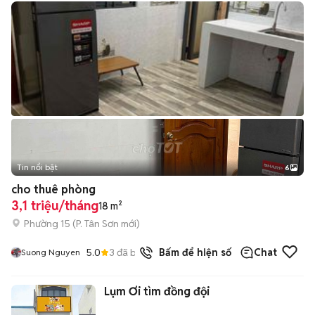
Tin nổi bật
6
+
2
cho thuê phòng
3,1 triệu/tháng
18 m²
Phường 15
(
P. Tân Sơn
mới)
5.0
3
đã bán
Bấm để hiện số
Chat
Suong Nguyen
Lụm Ơi tìm đồng đội