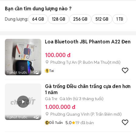
Bạn cần tìm
dung lượng
nào ?
Dung lượng:
64 GB
128 GB
256 GB
512 GB
1 TB
2 
Loa Bluetooth JBL Phantom A22 Đen
100.000 đ
Phường Tự An
(
P. Buôn Ma Thuột
mới)
t
Tai
1 phút trước
3
Gà trống Điều chân trắng cựa đen hơn
1 năm
Gà Tre
Gà lớn (từ 3 tháng tuổi)
1.000.000 đ
Phường Quang Vinh
(
P. Trấn Biên
mới)
1 phút trước
4
Đ
5.0
19
đã bán
Đỗ Tuấn