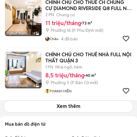
CHÍNH CHỦ CHO THUÊ CH CHUNG
CƯ DIAMOND RIVERSIDE Q8 FULL NỘI
THẤT
2 PN
Chung cư
11 triệu/tháng
72 m²
Phường 16
(
P. Phú Định
mới)
1 phút trước
7
4
đã bán
Châu
CHÍNH CHỦ CHO THUÊ NHÀ FULL NỘI
THẤT QUẬN 3
1 PN
Nhà ngõ, hẻm
8,5 triệu/tháng
40 m²
Phường 5
(
P. Bàn Cờ
mới)
1 phút trước
5
T
THANH HIỀN
Xem thêm
Mua bán đồ điện tử