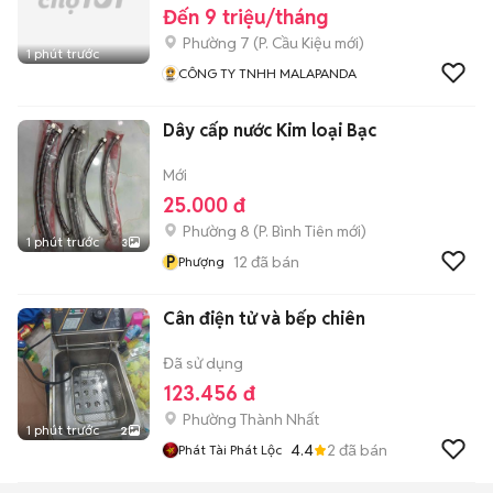
Đến 9 triệu/tháng
Phường 7
(
P. Cầu Kiệu
mới)
1 phút trước
CÔNG TY TNHH MALAPANDA
Dây cấp nước Kim loại Bạc
Mới
25.000 đ
Phường 8
(
P. Bình Tiên
mới)
1 phút trước
3
P
12
đã bán
Phượng
Cân điện tử và bếp chiên
Đã sử dụng
123.456 đ
Phường Thành Nhất
1 phút trước
2
4.4
2
đã bán
Phát Tài Phát Lộc