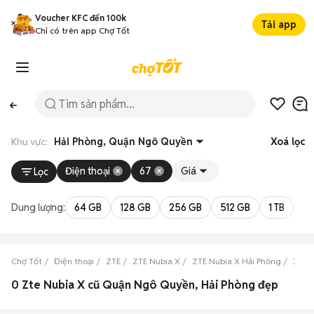
Voucher KFC đến 100k
Tải app
Chỉ có trên app Chợ Tốt
Khu vực:
Hải Phòng, Quận Ngô Quyền
Xoá lọc
Điện thoại
67
Giá
Lọc
Dung lượng:
64 GB
128 GB
256 GB
512 GB
1 TB
2 
Chợ Tốt
Điện thoại
ZTE
ZTE Nubia X
ZTE Nubia X Hải Phòng
ZTE 
0 Zte Nubia X cũ Quận Ngô Quyền, Hải Phòng đẹp