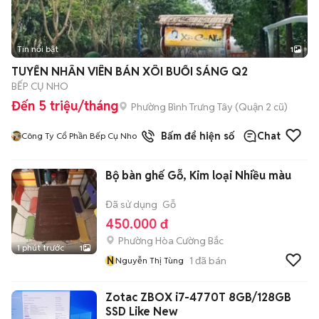
Tin nổi bật
1
TUYỂN NHÂN VIÊN BÁN XÔI BUỔI SÁNG Q2
BẾP CỤ NHO
Đến 5 triệu/tháng
Phường Bình Trưng Tây (Quận 2 cũ)
Bấm để hiện số
Chat
Công Ty Cổ Phần Bếp Cụ Nho
Bộ bàn ghế Gỗ, Kim loại Nhiều màu
Đã sử dụng
Gỗ
450.000 đ
Phường Hòa Cường Bắc
1 phút trước
1
N
1
đã bán
Nguyễn Thị Tùng
Zotac ZBOX i7-4770T 8GB/128GB
SSD Like New