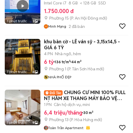
Intel Core i7
8 GB
< 128 GB
SSD
1.750.000 đ
Phường 15
(
P. An Hội Đông
mới)
1 phút trước
2
2
đã bán
Minh Mạng
khu bàn cờ - LÊ ván sỹ - 3,15x14,5 -
GIÁ 6 TỲ
4 PN
Nhà ngõ, hẻm
6 tỷ
136 tr/m²
44 m²
Phường 1
(
P. Tân Sơn Hòa
mới)
1 phút trước
6
N
NHÀ PHỐ ĐẸP
CHUNG CƯ MINI 100% FULL
NT HẦM XE THANG MÁY BẢO VỆ
GẦN TOÀ NHÀ VIETTEL
1 PN
Căn hộ dịch vụ, mini
6,4 triệu/tháng
30 m²
Phường 13
(
P. Hòa Hưng
mới)
1 phút trước
9
Toàn Trần Apartment