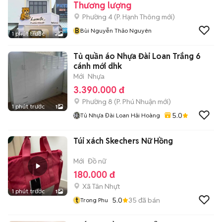
Thương lượng
Phường 4
(
P. Hạnh Thông
mới)
B
Bùi Nguyễn Thảo Nguyên
1 phút trước
3
Tủ quần áo Nhựa Đài Loan Trắng 6
cánh mới dhk
Mới
Nhựa
3.390.000 đ
Phường 8
(
P. Phú Nhuận
mới)
1 phút trước
1
5.0
Tủ Nhựa Đài Loan Hải Hoàng
Túi xách Skechers Nữ Hồng
Mới
Đồ nữ
180.000 đ
Xã Tân Nhựt
1 phút trước
1
t
5.0
35
đã bán
Trong Phu