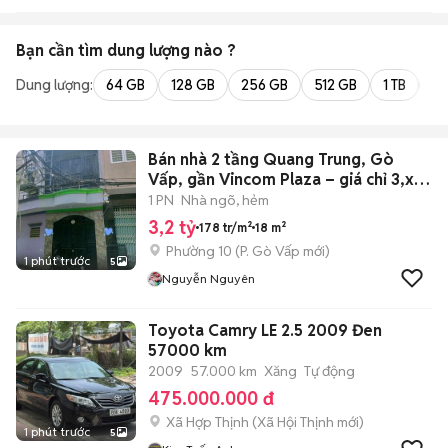
Bạn cần tìm
dung lượng
nào ?
Dung lượng:
64 GB
128 GB
256 GB
512 GB
1 TB
2 
Bán nhà 2 tầng Quang Trung, Gò
Vấp, gần Vincom Plaza – giá chỉ 3,x
tỷ
1 PN
Nhà ngõ, hẻm
3,2 tỷ
178 tr/m²
18 m²
Phường 10
(
P. Gò Vấp
mới)
1 phút trước
5
Nguyễn Nguyên
Toyota Camry LE 2.5 2009 Đen
57000 km
2009
57.000 km
Xăng
Tự động
475.000.000 đ
Xã Hợp Thịnh
(
Xã Hội Thịnh
mới)
1 phút trước
5