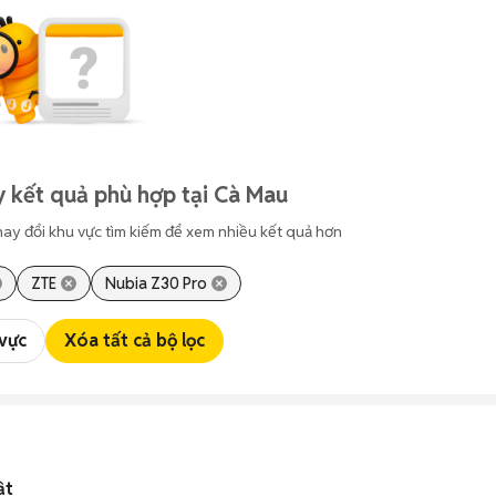
 kết quả phù hợp tại Cà Mau
hay đổi khu vực tìm kiếm để xem nhiều kết quả hơn
ZTE
Nubia Z30 Pro
 vực
Xóa tất cả bộ lọc
ật