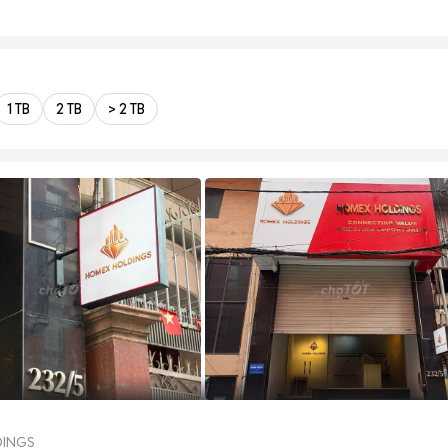
1 TB
2 TB
> 2 TB
DINGS