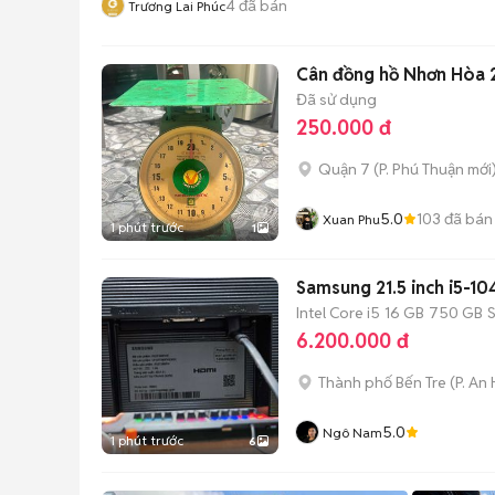
4
đã bán
Trương Lai Phúc
Cân đồng hồ Nhơn Hòa 
Đã sử dụng
250.000 đ
Quận 7
(
P. Phú Thuận
mới
5.0
103
đã bán
Xuan Phu
1 phút trước
1
Samsung 21.5 inch i5-
Intel Core i5
16 GB
750 GB
6.200.000 đ
Thành phố Bến Tre
(
P. An 
5.0
Ngô Nam
1 phút trước
6