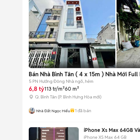
Tin nổi bật
Bán Nhà Bình Tân ( 4 x 15m ) Nhà Mới Full
5 PN
Hướng Đông
Nhà ngõ, hẻm
6,8 tỷ
113 tr/m²
60 m²
Q. Bình Tân
(
P. Bình Hưng Hòa
mới)
1
đã bán
Nhà Đất Ngọc Hiếu
iPhone Xs Max 64GB Và
iPhone XS Max
64 GB