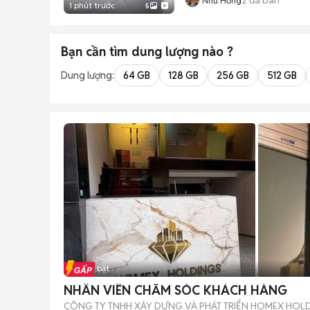
Như Hồng
1 phút trước
5
Bạn cần tìm
dung lượng
nào ?
Dung lượng:
64 GB
128 GB
256 GB
512 GB
Tin nổi bật
NHÂN VIÊN CHĂM SÓC KHÁCH HÀNG
CÔNG TY TNHH XÂY DỰNG VÀ PHÁT TRIỂN HOMEX HOL