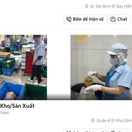
Q. Tân Bình
(
P. Bảy Hiề
Bấm để hiện số
Chat
 Kho/Sản Xuất
n Nam
Quận 8
(
P. Phú Địn