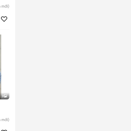
n
mới)
3
h
mới)