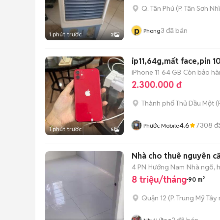
Q. Tân Phú
(
P. Tân Sơn Nhì
p
3
đã bán
Phong
1 phút trước
2
ip11,64g,mất face,pin 1
iPhone 11
64 GB
Còn bảo hà
2.300.000 đ
Thành phố Thủ Dầu Một
(
4.6
7308
đ
Phước Mobile
1 phút trước
5
Nhà cho thuê nguyên c
4 PN
Hướng Nam
Nhà ngõ, 
8 triệu/tháng
90 m²
Quận 12
(
P. Trung Mỹ Tây
2
đã bán