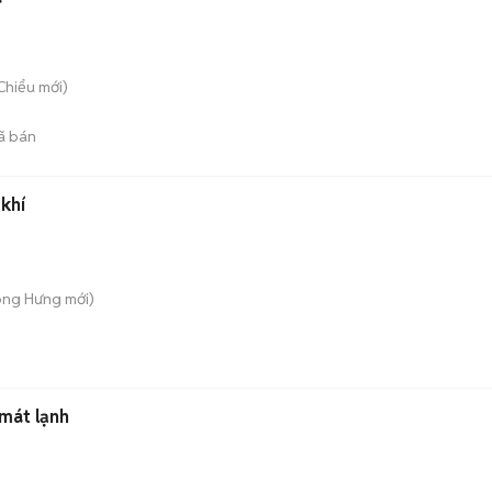
 Chiểu
mới)
ã bán
khí
Long Hưng
mới)
mát lạnh