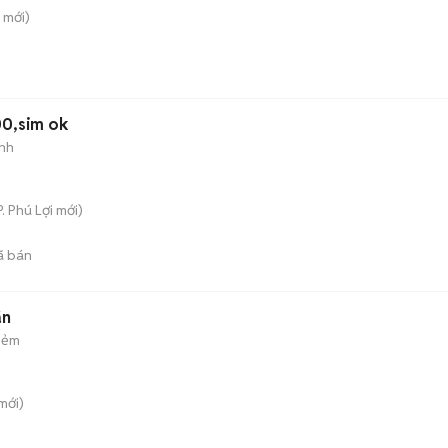
mới)
00,sim ok
nh
P. Phú Lợi
mới)
ã bán
ăn
hẻm
mới)