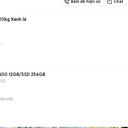
Bấm để hiện số
Chat
20kg Xanh lá
)
10400 12GB/SSD 256GB
SSD
Hội
mới)