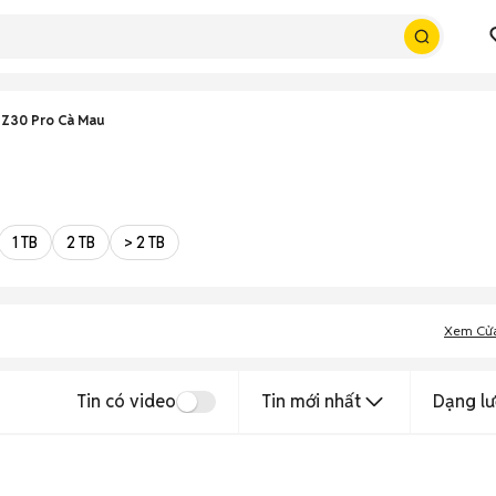
 Z30 Pro Cà Mau
1 TB
2 TB
> 2 TB
Xem Cử
Tin có video
Tin mới nhất
Dạng lư