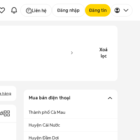
Đăng nhập
Đăng tin
Liên hệ
Xoá
lọc
a hàng
Mua bán điện thoại
Thành phố Cà Mau
ới
Huyện Cái Nước
Huyện Đầm Dơi