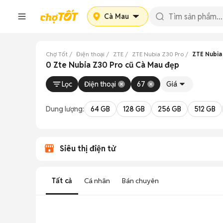
Cà Mau
Chợ Tốt
Điện thoại
ZTE
ZTE Nubia Z30 Pro
ZTE Nubia
0 Zte Nubia Z30 Pro cũ Cà Mau đẹp
Lọc
Điện thoại
67
Giá
Dung lượng:
64 GB
128 GB
256 GB
512 GB
Siêu thị điện tử
Tất cả
Cá nhân
Bán chuyên