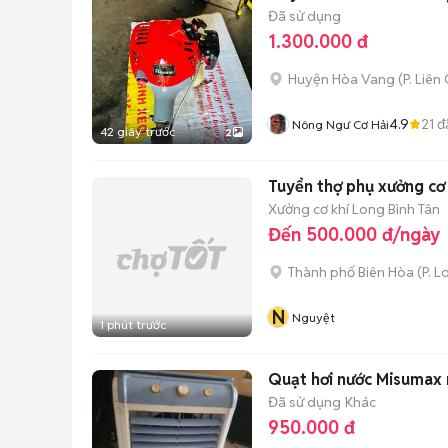
Đã sử dụng
1.300.000 đ
Huyện Hòa Vang
(
P. Liên
4.9
21
đ
Nông Ngư Cơ Hải
42 giây trước
2
Tuyển thợ phụ xưởng cơ 
Xưởng cơ khí Long Bình Tân
Đến 500.000 đ/ngày
Thành phố Biên Hòa
(
P. 
N
Nguyệt
1 phút trước
Quạt hơi nước Misumax 
Đã sử dụng
Khác
950.000 đ