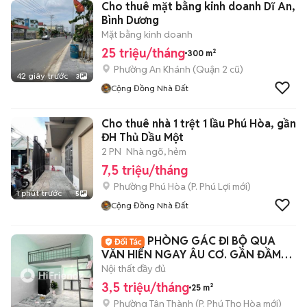
Cho thuê mặt bằng kinh doanh Dĩ An,
Bình Dương
Mặt bằng kinh doanh
25 triệu/tháng
300 m²
Phường An Khánh (Quận 2 cũ)
42 giây trước
3
Cộng Đồng Nhà Đất
Cho thuê nhà 1 trệt 1 lầu Phú Hòa, gần
ĐH Thủ Dầu Một
2 PN
Nhà ngõ, hẻm
7,5 triệu/tháng
Phường Phú Hòa
(
P. Phú Lợi
mới)
1 phút trước
5
Cộng Đồng Nhà Đất
PHÒNG GÁC ĐI BỘ QUA
VĂN HIẾN NGAY ÂU CƠ. GẦN ĐẦM
SEN, Q10, Q5, Q11
Nội thất đầy đủ
3,5 triệu/tháng
25 m²
Phường Tân Thành
(
P. Phú Thọ Hòa
mới)