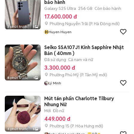
bảo hành
Galaxy S25 Ultra
256 GB
Còn bảo hành
17.600.000 đ
Phường Nguyễn Trãi
(
P. Hà Đông
mới)
3 phút trước
5
H
Huyen Huyen
Seiko SSA107J1 Kính Sapphire Nhật
Bản ( 40mm )
Đã sử dụng
Cả nam và nữ
3.300.000 đ
Phường Phú Mỹ
(
P. Tân Mỹ
mới)
4 phút trước
1
Lý Minh
Mút tán phấn Charlotte Tilbury
Nhung Nữ
Mới
Đồ nữ
449.000 đ
Phường 15
(
P. Hòa Hưng
mới)
4 phút trước
5