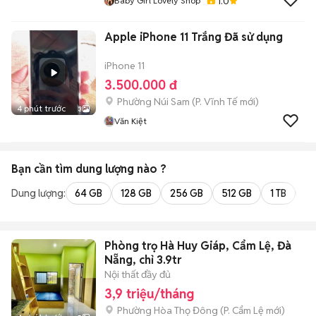
1.0
Baby Girl Lovely Shop
Apple iPhone 11 Trắng Đã sử dụng
iPhone 11
3.500.000 đ
Phường Núi Sam
(
P. Vĩnh Tế
mới)
4 phút trước
3
Văn Kiệt
Bạn cần tìm
dung lượng
nào ?
Dung lượng:
64 GB
128 GB
256 GB
512 GB
1 TB
2 
Phòng trọ Hà Huy Giáp, Cẩm Lệ, Đà
Nẵng, chỉ 3.9tr
Nội thất đầy đủ
3,9 triệu/tháng
Phường Hòa Thọ Đông
(
P. Cẩm Lệ
mới)