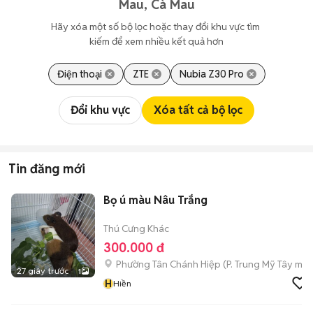
Mau, Cà Mau
Hãy xóa một số bộ lọc hoặc thay đổi khu vực tìm 
kiếm để xem nhiều kết quả hơn
Điện thoại
ZTE
Nubia Z30 Pro
Đổi khu vực
Xóa tất cả bộ lọc
Tin đăng mới
Bọ ú màu Nâu Trắng
Thú Cưng Khác
300.000 đ
Phường Tân Chánh Hiệp
(
P. Trung Mỹ Tây
mới
27 giây trước
1
H
Hiền