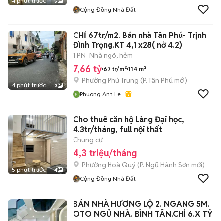
4 phút trước
5
Cộng Đồng Nhà Đất
CHỈ 67tr/m2. Bán nhà Tân Phú- Trịnh
Đình Trọng.KT 4,1 x28( nở 4.2)
1 PN
Nhà ngõ, hẻm
7,66 tỷ
67 tr/m²
114 m²
Phường Phú Trung
(
P. Tân Phú
mới)
4 phút trước
3
Phuong Anh Le
Cho thuê căn hộ Làng Đại học,
4.3tr/tháng, full nội thất
Chung cư
4,3 triệu/tháng
Phường Hoà Quý
(
P. Ngũ Hành Sơn
mới)
5 phút trước
4
Cộng Đồng Nhà Đất
BÁN NHÀ HƯƠNG LỘ 2. NGANG 5M.
OTO NGỦ NHÀ. BÌNH TÂN.CHỈ 6.X TỶ