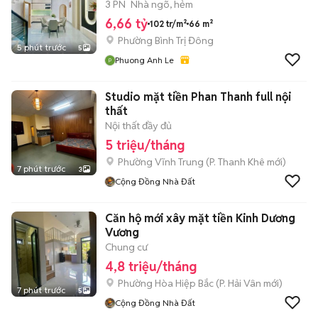
3 PN
Nhà ngõ, hẻm
6,66 tỷ
102 tr/m²
66 m²
Phường Bình Trị Đông
5 phút trước
5
Phuong Anh Le
Studio mặt tiền Phan Thanh full nội
thất
Nội thất đầy đủ
5 triệu/tháng
Phường Vĩnh Trung
(
P. Thanh Khê
mới)
7 phút trước
3
Cộng Đồng Nhà Đất
Căn hộ mới xây mặt tiền Kinh Dương
Vương
Chung cư
4,8 triệu/tháng
Phường Hòa Hiệp Bắc
(
P. Hải Vân
mới)
7 phút trước
5
Cộng Đồng Nhà Đất