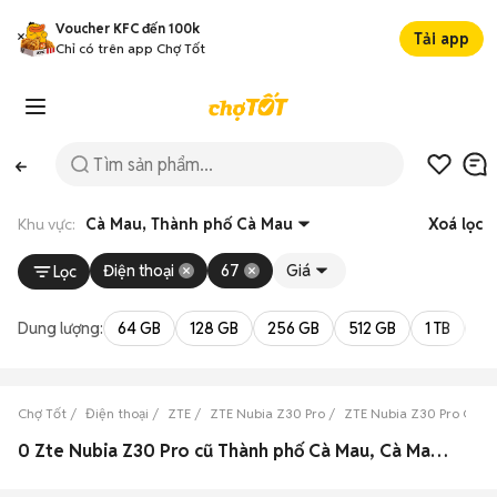
Voucher KFC đến 100k
Tải app
Chỉ có trên app Chợ Tốt
Khu vực:
Cà Mau, Thành phố Cà Mau
Xoá lọc
Điện thoại
67
Giá
Lọc
Dung lượng:
64 GB
128 GB
256 GB
512 GB
1 TB
2 
Chợ Tốt
Điện thoại
ZTE
ZTE Nubia Z30 Pro
ZTE Nubia Z30 Pro Cà M
0 Zte Nubia Z30 Pro cũ Thành phố Cà Mau, Cà Mau đẹp