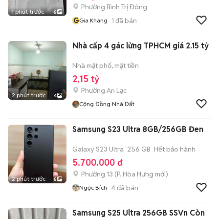
Phường Bình Trị Đông
1 phút trước
6
G
1
đã bán
Gia Khang
Nhà cấp 4 gác lửng TPHCM giá 2.15 tỷ
Nhà mặt phố, mặt tiền
2,15 tỷ
Phường An Lạc
2 phút trước
4
Cộng Đồng Nhà Đất
Samsung S23 Ultra 8GB/256GB Đen
Galaxy S23 Ultra
256 GB
Hết bảo hành
5.700.000 đ
Phường 13
(
P. Hòa Hưng
mới)
2 phút trước
6
4
đã bán
Ngọc Bích
Samsung S25 Ultra 256GB SSVn Còn