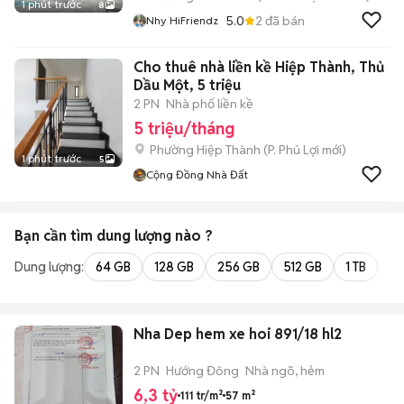
1 phút trước
8
5.0
2
đã bán
Nhy HiFriendz
Cho thuê nhà liền kề Hiệp Thành, Thủ
Dầu Một, 5 triệu
2 PN
Nhà phố liền kề
5 triệu/tháng
Phường Hiệp Thành
(
P. Phú Lợi
mới)
1 phút trước
5
Cộng Đồng Nhà Đất
Bạn cần tìm
dung lượng
nào ?
Dung lượng:
64 GB
128 GB
256 GB
512 GB
1 TB
2 
Nha Dep hem xe hoi 891/18 hl2
2 PN
Hướng Đông
Nhà ngõ, hẻm
6,3 tỷ
111 tr/m²
57 m²