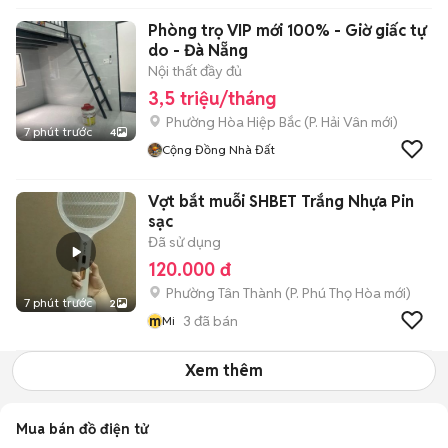
Phòng trọ VIP mới 100% - Giờ giấc tự
do - Đà Nẵng
Nội thất đầy đủ
3,5 triệu/tháng
Phường Hòa Hiệp Bắc
(
P. Hải Vân
mới)
7 phút trước
4
Cộng Đồng Nhà Đất
Vợt bắt muỗi SHBET Trắng Nhựa Pin
sạc
Đã sử dụng
120.000 đ
Phường Tân Thành
(
P. Phú Thọ Hòa
mới)
7 phút trước
2
m
3
đã bán
Mi
Xem thêm
Mua bán đồ điện tử