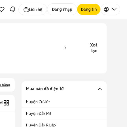
Đăng nhập
Đăng tin
Liên hệ
Xoá
lọc
a hàng
Mua bán đồ điện tử
Huyện Cư Jút
ới
Huyện Đắk Mil
Huyện Đắk R'Lấp