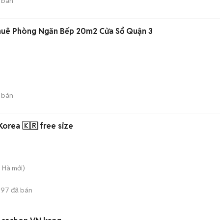
 bán
Thuê Phòng Ngăn Bếp 20m2 Cửa Sổ Quận 3
 bán
orea 🇰🇷 free size
g Hà
mới)
597
đã bán