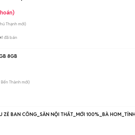
khoán)
Phú Thạnh
mới)
1
đã bán
M
6GB 8GB
. Bến Thành
mới)
n
IU ZẺ BAN CÔNG_SẴN NỘI THẤT_MỚI 100%_BÀ HOM_TỈNH