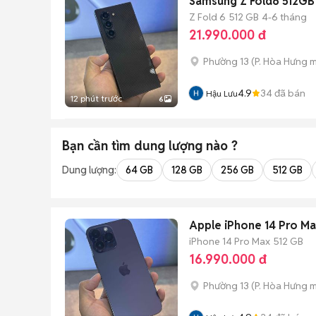
Samsung Z Fold6 512GB
Z Fold 6
512 GB
4-6 tháng
21.990.000 đ
Phường 13
(
P. Hòa Hưng
m
4.9
34
đã bán
Hậu Lưu
12 phút trước
6
Bạn cần tìm
dung lượng
nào ?
Dung lượng:
64 GB
128 GB
256 GB
512 GB
Apple iPhone 14 Pro M
iPhone 14 Pro Max
512 GB
16.990.000 đ
Phường 13
(
P. Hòa Hưng
m