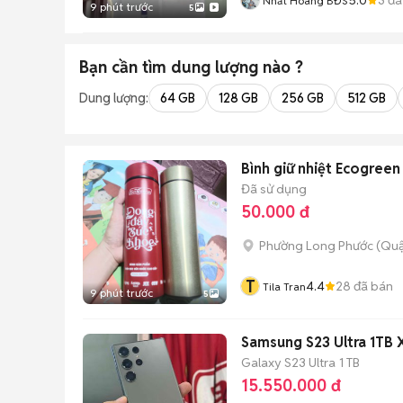
Nhất Hoàng BĐS
9 phút trước
5
Bạn cần tìm
dung lượng
nào ?
Dung lượng:
64 GB
128 GB
256 GB
512 GB
Bình giữ nhiệt Ecogreen
Đã sử dụng
50.000 đ
Phường Long Phước (Quậ
T
4.4
28
đã bán
Tila Tran
9 phút trước
5
Samsung S23 Ultra 1TB
Galaxy S23 Ultra
1 TB
15.550.000 đ