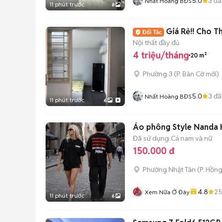
5.0
3
đã
Nhất Hoàng BĐS
11 phút trước
8
Giá Rẻ!! Cho 
Nội thất đầy đủ
4 triệu/tháng
20 m²
Phường 3
(
P. Bàn Cờ
mới)
5.0
3
đã
Nhất Hoàng BĐS
11 phút trước
6
Áo phông Style Nanda K
Đã sử dụng
Cả nam và nữ
150.000 đ
Phường Nhật Tân
(
P. Hồn
4.8
2
Xem Nữa Ở Đây
11 phút trước
6