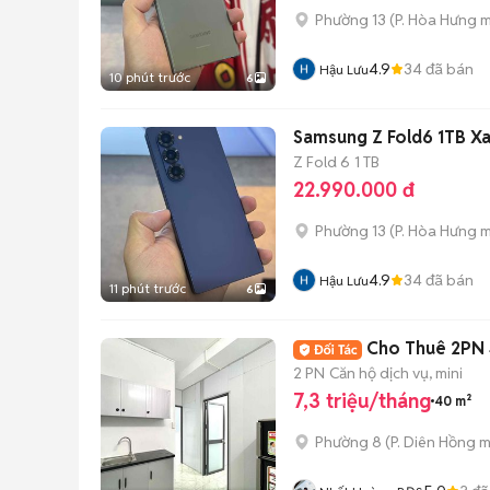
Phường 13
(
P. Hòa Hưng
m
4.9
34
đã bán
Hậu Lưu
10 phút trước
6
Samsung Z Fold6 1TB X
Z Fold 6
1 TB
22.990.000 đ
Phường 13
(
P. Hòa Hưng
m
4.9
34
đã bán
Hậu Lưu
11 phút trước
6
Cho Thuê 2PN 
2 PN
Căn hộ dịch vụ, mini
7,3 triệu/tháng
40 m²
Phường 8
(
P. Diên Hồng
m