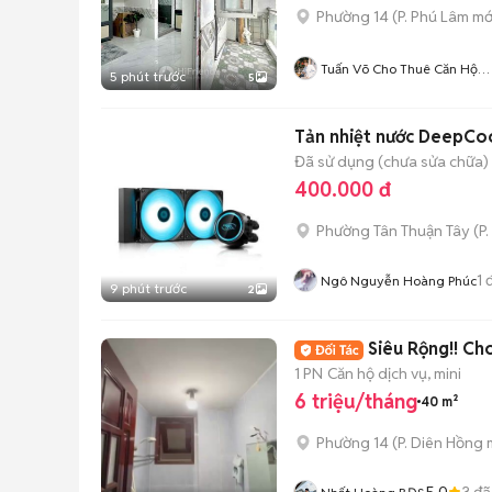
Phường 14
(
P. Phú Lâm
mớ
Tuấn Võ Cho Thuê Căn Hộ
5 phút trước
5
Phòng Trọ
Tản nhiệt nước DeepC
Đã sử dụng (chưa sửa chữa)
400.000 đ
Phường Tân Thuận Tây
(
P.
1
đ
Ngô Nguyễn Hoàng Phúc
9 phút trước
2
Siêu Rộng!! C
1 PN
Căn hộ dịch vụ, mini
6 triệu/tháng
40 m²
Phường 14
(
P. Diên Hồng
m
5.0
3
đã