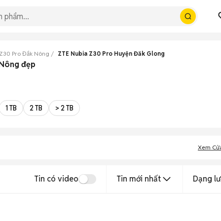
 Z30 Pro Đắk Nông
ZTE Nubia Z30 Pro Huyện Đăk Glong
 Nông đẹp
1 TB
2 TB
> 2 TB
Xem Cử
Tin có video
Tin mới nhất
Dạng lư