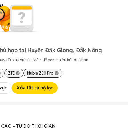
phù hợp tại Huyện Đăk Glong, Đắk Nông
hay đổi khu vực tìm kiếm để xem nhiều kết quả hơn
ZTE
Nubia Z30 Pro
 vực
Xóa tất cả bộ lọc
CAO - TỰ DO THỜI GIAN