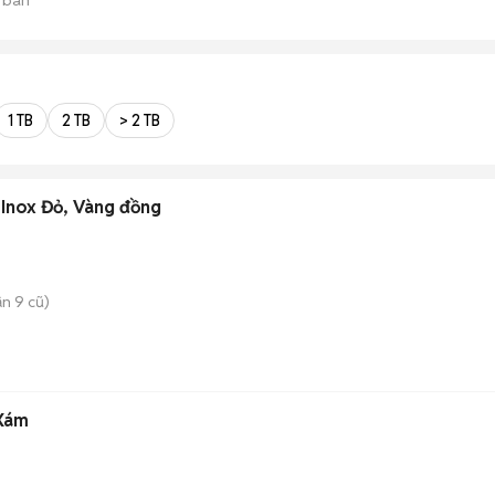
1 TB
2 TB
> 2 TB
 Inox Đỏ, Vàng đồng
n 9 cũ)
 Xám