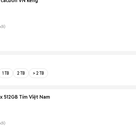
 cacbon VN keng
ới)
1 TB
2 TB
> 2 TB
ax 512GB Tím Việt Nam
ới)