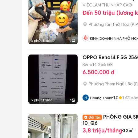
VIỆC LÀM THU NHẬP CAO
Đến 50 triệu (lương 
Phường Tân Thới Hòa
(
P. 
KINH DOANH NHÀ PHỐ HC
3 phút trước
5
OPPO Reno14 F 5G 25
Reno14
256 GB
6.500.000 đ
Phường Phạm Ngũ Lão
(
P
1.0
1
đã bá
Hoang Thanh
5 phút trước
3
PHÒNG GIÁ S
10_Q6
3,8 triệu/tháng
30 m²