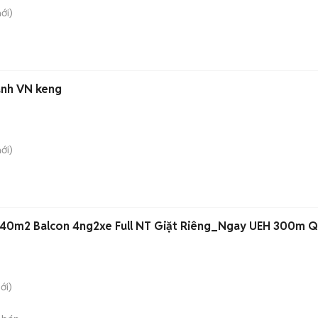
ới)
anh VN keng
ới)
40m2 Balcon 4ng2xe Full NT Giặt Riêng_Ngay UEH 300m Q
ới)