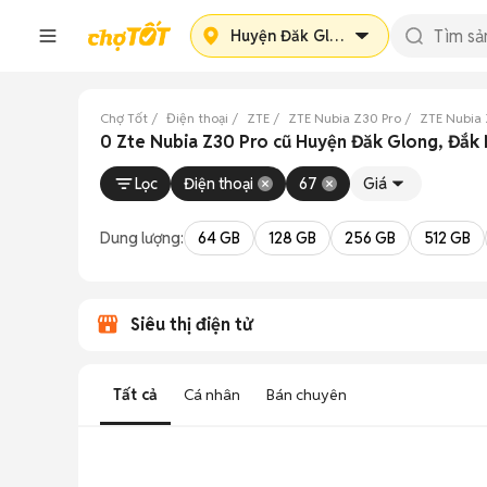
Huyện Đăk Glong
Chợ Tốt
Điện thoại
ZTE
ZTE Nubia Z30 Pro
ZTE Nubia
0 Zte Nubia Z30 Pro cũ Huyện Đăk Glong, Đắk
Lọc
Điện thoại
67
Giá
Dung lượng:
64 GB
128 GB
256 GB
512 GB
Siêu thị điện tử
Tất cả
Cá nhân
Bán chuyên