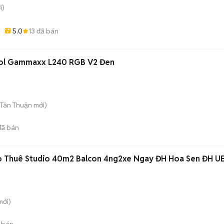
i)
5.0
13
đã bán
ool Gammaxx L240 RGB V2 Đen
 Tân Thuận
mới)
ã bán
ho Thuê Studio 40m2 Balcon 4ng2xe Ngay ĐH Hoa Sen ĐH U
ới)
 bán