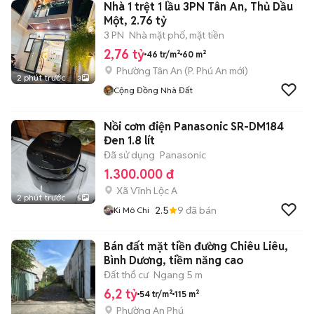
Nhà 1 trệt 1 lầu 3PN Tân An, Thủ Dầu
Một, 2.76 tỷ
3 PN
Nhà mặt phố, mặt tiền
2,76 tỷ
46 tr/m²
60 m²
Phường Tân An
(
P. Phú An
mới)
2 phút trước
3
Cộng Đồng Nhà Đất
Nồi cơm điện Panasonic SR-DM184
Đen 1.8 lít
Đã sử dụng
Panasonic
1.300.000 đ
Xã Vĩnh Lộc A
2 phút trước
5
2.5
9
đã bán
Ki Mô Chi
Bán đất mặt tiền đường Chiêu Liêu,
Bình Dương, tiềm năng cao
Đất thổ cư
Ngang 5 m
6,2 tỷ
54 tr/m²
115 m²
Phường An Phú