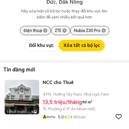
Đức, Đắk Nông
Hãy xóa một số bộ lọc hoặc thay đổi khu vực tìm 
kiếm để xem nhiều kết quả hơn
Điện thoại
ZTE
Nubia Z30 Pro
Đổi khu vực
Xóa tất cả bộ lọc
Tin đăng mới
NCC cho Thuê
4 PN
Hướng Tây Nam
Nhà ngõ, hẻm
13,5 triệu/tháng
50 m²
Phường 6
(
P. An Nhơn
mới)
1 phút trước
5
A
5.0
24
đã bán
AnHy