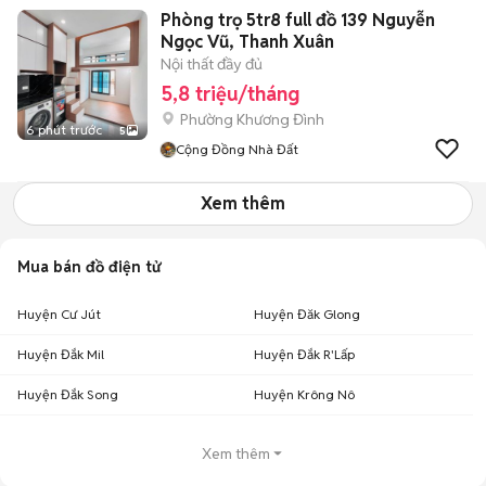
Phòng trọ 5tr8 full đồ 139 Nguyễn
Ngọc Vũ, Thanh Xuân
Nội thất đầy đủ
5,8 triệu/tháng
Phường Khương Đình
6 phút trước
5
Cộng Đồng Nhà Đất
Xem thêm
Mua bán đồ điện tử
Huyện Cư Jút
Huyện Đăk Glong
Huyện Đắk Mil
Huyện Đắk R'Lấp
Huyện Đắk Song
Huyện Krông Nô
Xem thêm