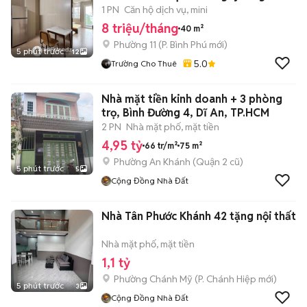
Phú- Q6🍀
1 PN
Căn hộ dịch vụ, mini
8 triệu/tháng
40 m²
Phường 11
(
P. Bình Phú
mới)
5 phút trước
12
5.0
Trường Cho Thuê
Nhà mặt tiền kinh doanh + 3 phòng
trọ, Bình Đường 4, Dĩ An, TP.HCM
2 PN
Nhà mặt phố, mặt tiền
4,95 tỷ
66 tr/m²
75 m²
Phường An Khánh (Quận 2 cũ)
5 phút trước
5
Cộng Đồng Nhà Đất
Nhà Tân Phước Khánh 42 tặng nội thất
Nhà mặt phố, mặt tiền
1,1 tỷ
Phường Chánh Mỹ
(
P. Chánh Hiệp
mới)
5 phút trước
3
Cộng Đồng Nhà Đất