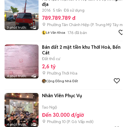
địa
2016
5 tấn
Đã sử dụng
789.789.789 đ
Phường Tân Chánh Hiệp
(
P. Trung Mỹ Tây
mới
3 phút trước
11
L
176
đã bán
Lê Văn Khoa
Bán đất 2 mặt tiền khu Thới Hoà, Bến
Cát
Đất thổ cư
2,6 tỷ
Phường Thới Hòa
4 phút trước
4
Cộng Đồng Nhà Đất
Nhân Viên Phục Vụ
Tao Ngộ
Đến 30.000 đ/giờ
Phường 10
(
P. Gò Vấp
mới)
4 phút trước
2