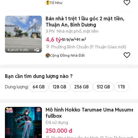
T
Tố Như
Bán nhà 1 trệt 1 lầu góc 2 mặt tiền,
Thuận An, Bình Dương
3 PN
Nhà mặt phố, mặt tiền
4,6 tỷ
51 tr/m²
91 m²
Phường Bình Chuẩn
(
P. Thuận Giao
mới)
4 phút trước
4
Cộng Đồng Nhà Đất
Bạn cần tìm
dung lượng
nào ?
Dung lượng:
64 GB
128 GB
256 GB
512 GB
1 TB
2 
Mô hình Hokko Tarumae Uma Musume
fullbox
Đã sử dụng
250.000 đ