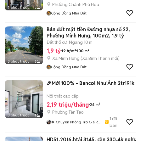
Phường Chánh Phú Hòa
3 phút trước
3
Cộng Đồng Nhà Đất
Bán đất mặt tiền Đường nhựa số 22,
Phường Minh Hưng, 100m2, 1.9 tỷ
Đất thổ cư
Ngang 10 m
1,9 tỷ
19 tr/m²
100 m²
Xã Minh Hưng
(
Xã Bình Thanh
mới)
3 phút trước
3
Cộng Đồng Nhà Đất
🎉Mới 100% - Bancol Như Ảnh 2tr191k
Nội thất cao cấp
2,19 triệu/tháng
24 m²
Phường Tân Tạo
3 phút trước
5
1
đã
🍀 Chuyên Phòng Trọ Giá Rẻ
bán
- Siêu Xinh HCM🍀
HD5t,2016,htải 3t45, cần 330,4k nghĩa