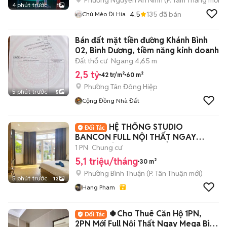
Phường Nguyễn An Ninh
(
P. Tam Thắng
mới)
4 phút trước
1
4.5
135
đã bán
Chú Mèo Đi Hia
Bán đất mặt tiền đường Khánh Bình
02, Bình Dương, tiềm năng kinh doanh
Đất thổ cư
Ngang 4,65 m
2,5 tỷ
42 tr/m²
60 m²
Phường Tân Đông Hiệp
5 phút trước
5
Cộng Đồng Nhà Đất
HỆ THỐNG STUDIO
BANCON FULL NỘI THẤT NGAY
TRUNG TÂM QUẬN 7, GẦN LOTTE
1 PN
Chung cư
5,1 triệu/tháng
30 m²
Phường Bình Thuận
(
P. Tân Thuận
mới)
5 phút trước
12
Hang Pham
🍀Cho Thuê Căn Hộ 1PN,
2PN Mới Full Nội Thất Ngay Mega Bình