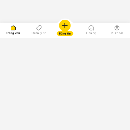
Trang chủ
Quản lý tin
Liên hệ
Tài khoản
Đăng tin
109.000 Bình chọn
Tải ứng dụng Chợ Tốt
Về Chợ Tốt
Quy chế sàn
Chính sách bảo mật
Giải quyết tranh chấp
CÔNG TY TNHH CHỢ TỐT - Người đại diện theo pháp luật:
Nguyễn Trọng Tấn; GPDKKD: 0312120782 do Sở KH & ĐT TP.HCM cấp ngày
11/01/2013;