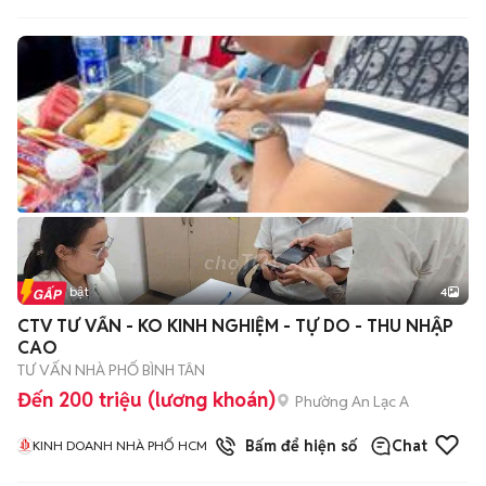
Tin nổi bật
4
CTV TƯ VẤN - KO KINH NGHIỆM - TỰ DO - THU NHẬP
CAO
TƯ VẤN NHÀ PHỐ BÌNH TÂN
Đến 200 triệu (lương khoán)
Phường An Lạc A
1
đã bán
Bấm để hiện số
Chat
KINH DOANH NHÀ PHỐ HCM