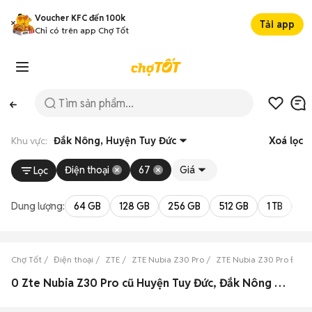
Voucher KFC đến 100k
Tải app
Chỉ có trên app Chợ Tốt
Khu vực:
Đắk Nông, Huyện Tuy Đức
Xoá lọc
Điện thoại
67
Giá
Lọc
Dung lượng:
64 GB
128 GB
256 GB
512 GB
1 TB
2 
Chợ Tốt
Điện thoại
ZTE
ZTE Nubia Z30 Pro
ZTE Nubia Z30 Pro Đắk 
0 Zte Nubia Z30 Pro cũ Huyện Tuy Đức, Đắk Nông đẹp