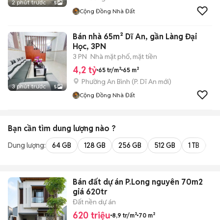
2 phút trước
5
Cộng Đồng Nhà Đất
Bán nhà 65m² Dĩ An, gần Làng Đại
Học, 3PN
3 PN
Nhà mặt phố, mặt tiền
4,2 tỷ
65 tr/m²
65 m²
Phường An Bình
(
P. Dĩ An
mới)
3 phút trước
5
Cộng Đồng Nhà Đất
Bạn cần tìm
dung lượng
nào ?
Dung lượng:
64 GB
128 GB
256 GB
512 GB
1 TB
2 
Bán đất dự án P.Long nguyên 70m2
giá 620tr
Đất nền dự án
620 triệu
8,9 tr/m²
70 m²