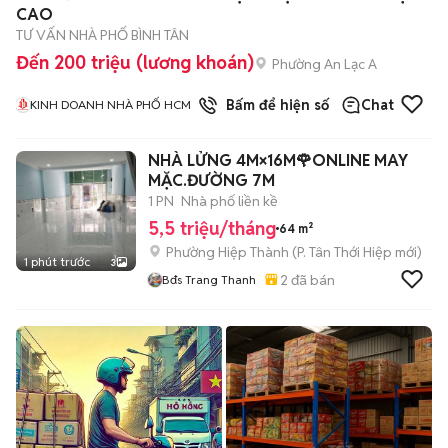
CAO
TƯ VẤN NHÀ PHỐ BÌNH TÂN
Đến 200 triệu (lương khoán)
Phường An Lạc A
1
đã bán
Bấm để hiện số
Chat
KINH DOANH NHÀ PHỐ HCM
NHÀ LỬNG 4M×16M🌹ONLINE MAY
MẶC.ĐƯỜNG 7M
1 PN
Nhà phố liền kề
5,5 triệu/tháng
64 m²
Phường Hiệp Thành
(
P. Tân Thới Hiệp
mới)
1 phút trước
3
2
đã bán
Bđs Trang Thanh