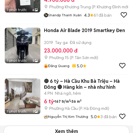
Phường Khương Trung
(
P. Khương Đình
mới)
1 phút trước
6
4.3
61
đã bán
Shandp Thanh Xuân
Honda Air Blade 2019 Smartkey Đen
2019
Tay ga
Đã sử dụng
23.000.000 đ
Phường 15
(
P. Tân Sơn
mới)
1 phút trước
5
5.0
Đăng Quang
🔴 6 tỷ – Hà Cầu Khu Bà Triệu – Hà
Đông 🔴 Hàng kín – nhà như hình
4 PN
Nhà ngõ, hẻm
6 tỷ
167 tr/m²
36 m²
Phường Hà Cầu
(
P. Hà Đông
mới)
1 phút trước
3
5.0
3
đã bán
Nguyễn Thị Kim Thương
Xem thêm