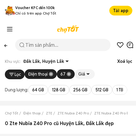
Voucher KFC đến 100k
Tải app
Chỉ có trên app Chợ Tốt
Khu vực:
Đắk Lắk, Huyện Lắk
Xoá lọc
Điện thoại
67
Giá
Lọc
Dung lượng:
64 GB
128 GB
256 GB
512 GB
1 TB
2 
Chợ Tốt
Điện thoại
ZTE
ZTE Nubia Z40 Pro
ZTE Nubia Z40 Pro Đắk L
0 Zte Nubia Z40 Pro cũ Huyện Lắk, Đắk Lắk đẹp