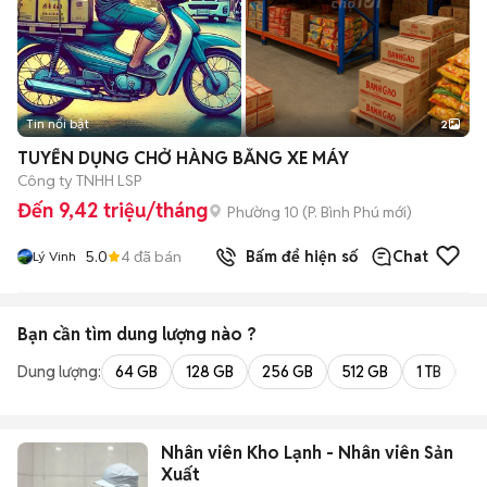
Tin nổi bật
2
TUYỂN DỤNG CHỞ HÀNG BẰNG XE MÁY
Công ty TNHH LSP
Đến 9,42 triệu/tháng
Phường 10
(
P. Bình Phú
mới)
5.0
4
đã bán
Bấm để hiện số
Chat
Lý Vinh
Bạn cần tìm
dung lượng
nào ?
Dung lượng:
64 GB
128 GB
256 GB
512 GB
1 TB
2 
Nhân viên Kho Lạnh - Nhân viên Sản
Xuất