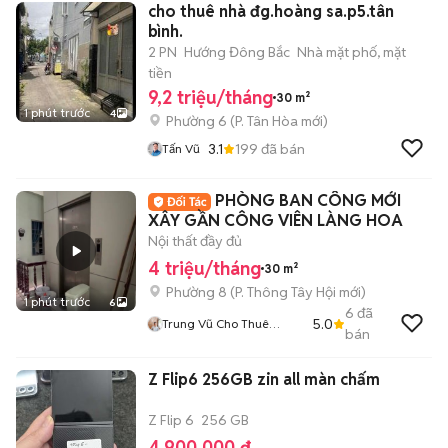
cho thuê nhà đg.hoàng sa.p5.tân
bình.
2 PN
Hướng Đông Bắc
Nhà mặt phố, mặt
tiền
9,2 triệu/tháng
30 m²
1 phút trước
4
Phường 6
(
P. Tân Hòa
mới)
3.1
199
đã bán
Tấn Vũ
PHÒNG BAN CÔNG MỚI
XÂY GẦN CÔNG VIÊN LÀNG HOA
Nội thất đầy đủ
4 triệu/tháng
30 m²
Phường 8
(
P. Thông Tây Hội
mới)
1 phút trước
6
6
đã
5.0
Trung Vũ Cho Thuê
bán
Phòng
Z Flip6 256GB zin all màn chấm
Z Flip 6
256 GB
4.900.000 đ