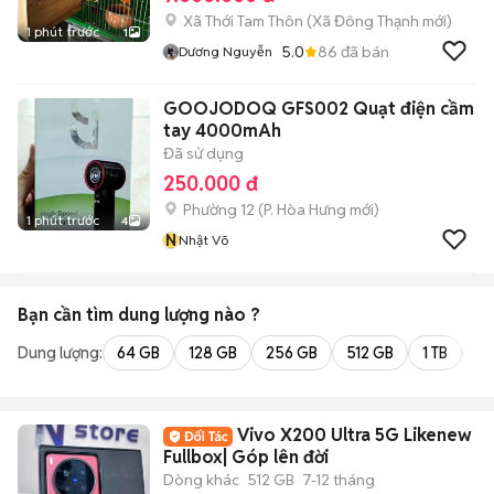
Xã Thới Tam Thôn
(
Xã Đông Thạnh
mới)
1 phút trước
1
5.0
86
đã bán
Dương Nguyễn
GOOJODOQ GFS002 Quạt điện cầm
tay 4000mAh
Đã sử dụng
250.000 đ
Phường 12
(
P. Hòa Hưng
mới)
1 phút trước
4
N
Nhật Võ
Bạn cần tìm
dung lượng
nào ?
Dung lượng:
64 GB
128 GB
256 GB
512 GB
1 TB
2 
Vivo X200 Ultra 5G Likenew
Fullbox| Góp lên đời
Dòng khác
512 GB
7-12 tháng