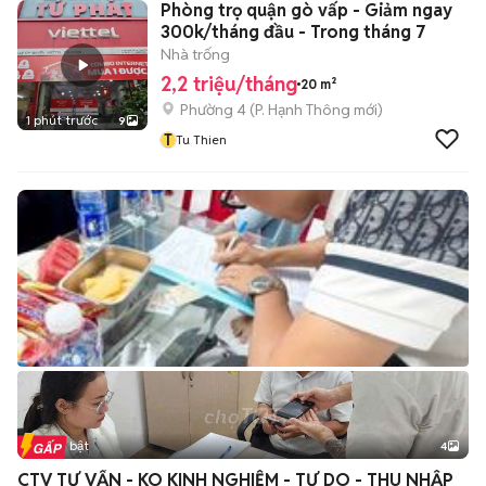
Phòng trọ quận gò vấp - Giảm ngay
300k/tháng đầu - Trong tháng 7
Nhà trống
2,2 triệu/tháng
20 m²
Phường 4
(
P. Hạnh Thông
mới)
1 phút trước
9
T
Tu Thien
Tin nổi bật
4
CTV TƯ VẤN - KO KINH NGHIỆM - TỰ DO - THU NHẬP