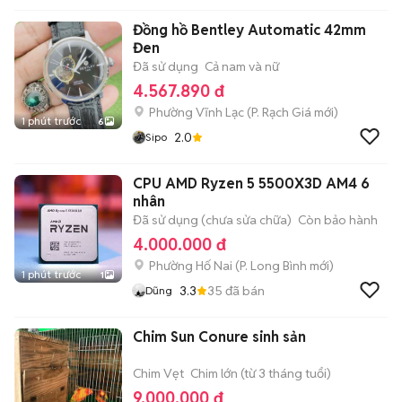
Đồng hồ Bentley Automatic 42mm
Đen
Đã sử dụng
Cả nam và nữ
4.567.890 đ
Phường Vĩnh Lạc
(
P. Rạch Giá
mới)
1 phút trước
6
2.0
Sipo
CPU AMD Ryzen 5 5500X3D AM4 6
nhân
Đã sử dụng (chưa sửa chữa)
Còn bảo hành
4.000.000 đ
Phường Hố Nai
(
P. Long Bình
mới)
1 phút trước
1
3.3
35
đã bán
Dũng
Chim Sun Conure sinh sản
Chim Vẹt
Chim lớn (từ 3 tháng tuổi)
9.000.000 đ