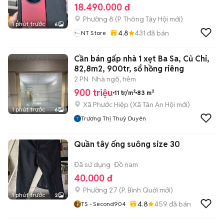
18.490.000 đ
Phường 8
(
P. Thông Tây Hội
mới)
1 phút trước
6
4.8
431
đã bán
NT Store
Cần bán gấp nhà 1 xẹt Ba Sa, Củ Chi,
82,8m2, 900tr, sổ hồng riêng
2 PN
Nhà ngõ, hẻm
900 triệu
11 tr/m²
83 m²
Xã Phước Hiệp
(
Xã Tân An Hội
mới)
1 phút trước
6
Trương Thị Thuỳ Duyên
Quần tây ống suông size 30
Đã sử dụng
Đồ nam
40.000 đ
Phường 27
(
P. Bình Quới
mới)
1 phút trước
2
4.8
459
đã bán
TS - Second904