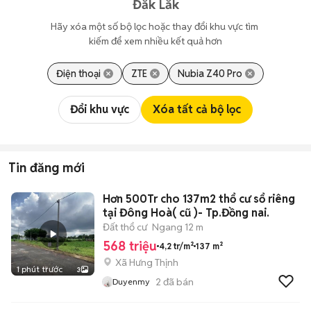
Đắk Lắk
Hãy xóa một số bộ lọc hoặc thay đổi khu vực tìm 
kiếm để xem nhiều kết quả hơn
Điện thoại
ZTE
Nubia Z40 Pro
Đổi khu vực
Xóa tất cả bộ lọc
Tin đăng mới
Hơn 500Tr cho 137m2 thổ cư sổ riêng
tại Đông Hoà( cũ )- Tp.Đồng nai.
Đất thổ cư
Ngang 12 m
568 triệu
4,2 tr/m²
137 m²
Xã Hưng Thịnh
1 phút trước
3
2
đã bán
Duyenmy