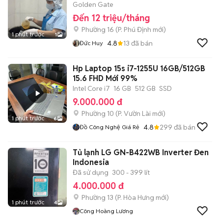
Golden Gate
Đến 12 triệu/tháng
Phường 16
(
P. Phú Định
mới)
1 phút trước
1
4.8
13
đã bán
Đức Huy
Hp Laptop 15s i7-1255U 16GB/512GB
15.6 FHD Mới 99%
Intel Core i7
16 GB
512 GB
SSD
9.000.000 đ
Phường 10
(
P. Vườn Lài
mới)
1 phút trước
6
4.8
299
đã bán
Đồ Công Nghệ Giá Rẻ
Tủ lạnh LG GN-B422WB Inverter Đen
Indonesia
Đã sử dụng
300 - 399 lít
4.000.000 đ
Phường 13
(
P. Hòa Hưng
mới)
1 phút trước
4
Công Hoàng Lương