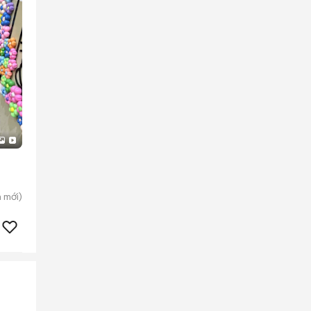
n
mới)