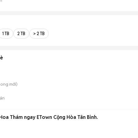
1 TB
2 TB
> 2 TB
nè
hong
mới)
án
Hoa Thám ngay ETown Cộng Hòa Tân Bình.