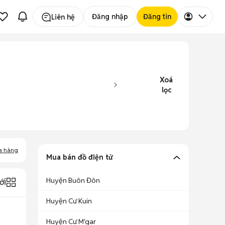
Đăng nhập
Đăng tin
Liên hệ
Xoá
lọc
a hàng
Mua bán đồ điện tử
Huyện Buôn Đôn
ới
Huyện Cư Kuin
Huyện Cư M'gar