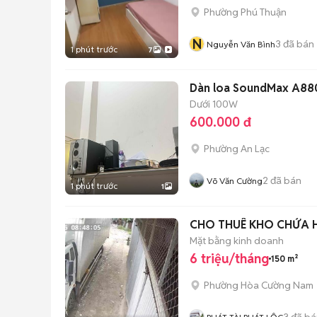
Phường Phú Thuận
N
3
đã bán
Nguyễn Văn Bình
1 phút trước
7
Dàn loa SoundMax A88
Dưới 100W
600.000 đ
Phường An Lạc
2
đã bán
Võ Văn Cường
1 phút trước
1
CHO THUÊ KHO CHỨA 
Mặt bằng kinh doanh
6 triệu/tháng
150 m²
Phường Hòa Cường Nam
3
đã bá