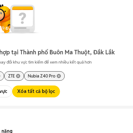
hợp tại Thành phố Buôn Ma Thuột, Đắk Lắk
hay đổi khu vực tìm kiếm để xem nhiều kết quả hơn
ZTE
Nubia Z40 Pro
 vực
Xóa tất cả bộ lọc
a năng