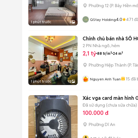
Phường 12
(
P. Bảy Hiền
mớ
4.0
471
đã
QStay Holding
1 phút trước
5
Chính chủ bán nhà SỔ H
2 PN
Nhà ngõ, hẻm
2,1 tỷ
88 tr/m²
24 m²
Phường Hiệp Thành
(
P. T
15
đã 
Nguyen Anh Tuan
1 phút trước
12
Xác vga card màn hình
Đã sử dụng (chưa sửa chữa)
100.000 đ
Phường Dĩ An