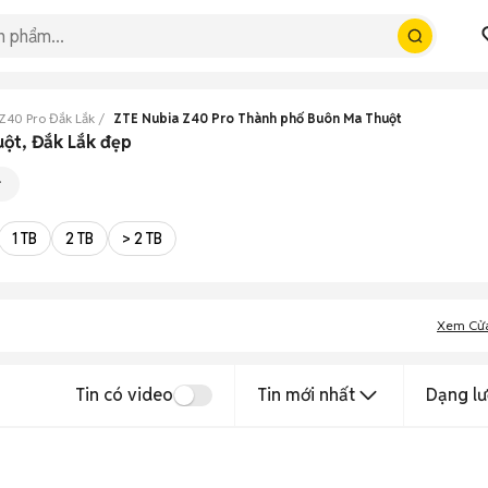
Z40 Pro Đắk Lắk
ZTE Nubia Z40 Pro Thành phố Buôn Ma Thuột
ột, Đắk Lắk đẹp
1 TB
2 TB
> 2 TB
Xem Cử
Tin có video
Tin mới nhất
Dạng lư