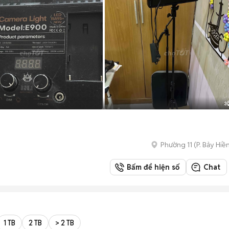
3
Phường 11
(
P. Bảy Hiề
Bấm để hiện số
Chat
1 TB
2 TB
> 2 TB