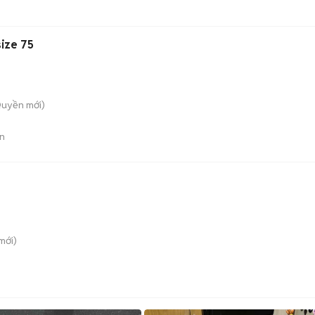
size 75
Quyền
mới)
n
mới)