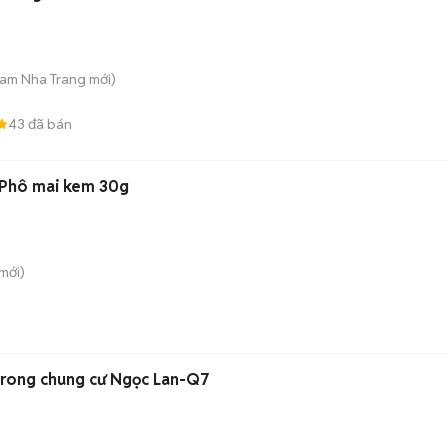
Nam Nha Trang
mới)
43
đã bán
 Phô mai kem 30g
mới)
trong chung cư Ngọc Lan-Q7