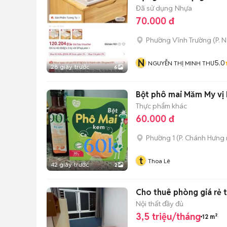
Đã sử dụng
Nhựa
70.000 đ
Phường Vĩnh Trường
(
P. 
N
5.0
NGUYỄN THỊ MINH THƯ
28 giây trước
6
Bột phô mai Măm My vị
Thực phẩm khác
60.000 đ
Phường 1
(
P. Chánh Hưng
t
Thoa Lê
42 giây trước
2
Cho thuê phòng giá rẻ 
Nội thất đầy đủ
3,5 triệu/tháng
12 m²