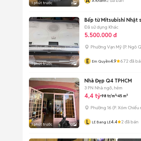
A
2
đã bán
A Khánh
1 phút trước
2
Bếp từ Mitsubishi Nhật 
Đã sử dụng
Khác
5.500.000 đ
Phường Vạn Mỹ
(
P. Ngô 
E
4.9
672
đã bá
Em Quyền
1 phút trước
3
Nhà Đẹp Q4 TPHCM
3 PN
Nhà ngõ, hẻm
4,4 tỷ
98 tr/m²
45 m²
Phường 16
(
P. Xóm Chiếu
L
4.4
2
đã bán
LE Bang LE
1 phút trước
12