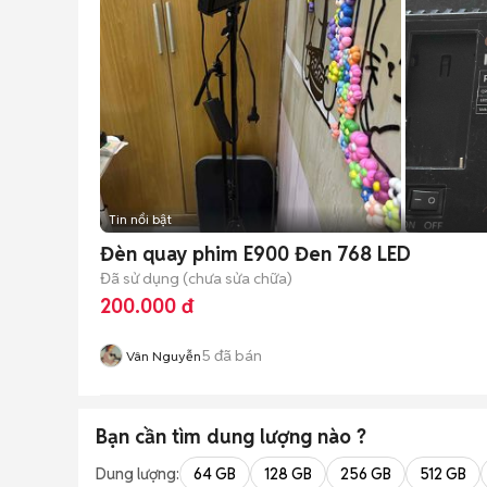
Tin nổi bật
Đèn quay phim E900 Đen 768 LED
Đã sử dụng (chưa sửa chữa)
200.000 đ
5
đã bán
Vân Nguyễn
Bạn cần tìm
dung lượng
nào ?
Dung lượng:
64 GB
128 GB
256 GB
512 GB