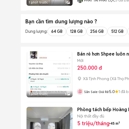
PHÁT TÀI PHÁT LỘC
1 phút trước
3
Bạn cần tìm
dung lượng
nào ?
Dung lượng:
64 GB
128 GB
256 GB
512 GB
Bán rẻ hơn Shpee luôn 
Mới
250.000 đ
Xã Tịnh Phong
(
Xã Thọ P
5.0
1
đã b
Săn Sale Giá Rẻ
1 phút trước
5
Phòng tách bếp Hoàng 
Nội thất đầy đủ
5 triệu/tháng
45 m²