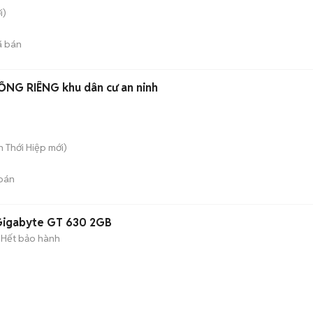
i)
 bán
ỔNG RIÊNG khu dân cư an ninh
ân Thới Hiệp
mới)
bán
 Gigabyte GT 630 2GB
Hết bảo hành