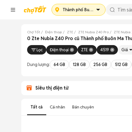
Thành phố Buôn Ma Thuột
Chợ Tốt
Điện thoại
ZTE
ZTE Nubia Z40 Pro
ZTE Nubia 
0 Zte Nubia Z40 Pro cũ Thành phố Buôn Ma Thu
Lọc
Điện thoại
ZTE
4519
Giá
Dung lượng:
64 GB
128 GB
256 GB
512 GB
Siêu thị điện tử
Tất cả
Cá nhân
Bán chuyên