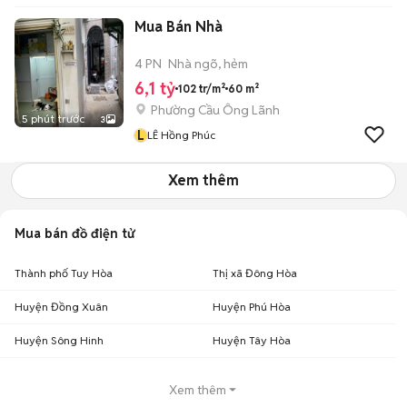
Mua Bán Nhà
4 PN
Nhà ngõ, hẻm
6,1 tỷ
102 tr/m²
60 m²
Phường Cầu Ông Lãnh
5 phút trước
3
L
LÊ Hồng Phúc
Xem thêm
Mua bán đồ điện tử
Thành phố Tuy Hòa
Thị xã Đông Hòa
Huyện Đồng Xuân
Huyện Phú Hòa
Huyện Sông Hinh
Huyện Tây Hòa
Xem thêm