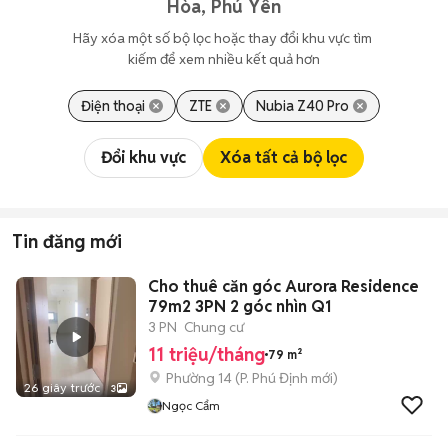
Hòa, Phú Yên
Hãy xóa một số bộ lọc hoặc thay đổi khu vực tìm 
kiếm để xem nhiều kết quả hơn
Điện thoại
ZTE
Nubia Z40 Pro
Đổi khu vực
Xóa tất cả bộ lọc
Tin đăng mới
Cho thuê căn góc Aurora Residence
79m2 3PN 2 góc nhìn Q1
3 PN
Chung cư
11 triệu/tháng
79 m²
Phường 14
(
P. Phú Định
mới)
26 giây trước
3
Ngọc Cẩm