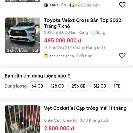
4.2
853
đã bán
THẢO TIÊN
Toyota Veloz Cross Bản Top 2022
Trắng 7 chỗ
2022
68.000 km
Xăng
Tự động
485.000.000 đ
Phường 2
(
P. Chánh Hưng
mới)
2 phút trước
15
T
2
đã bán
Tran Khac Thao
Bạn cần tìm
dung lượng
nào ?
Dung lượng:
64 GB
128 GB
256 GB
512 GB
1 TB
2 
Vẹt Cockatiel Cặp trống mái 11 tháng
Chim Vẹt
Chim lớn (từ 3 tháng tuổi)
2.800.000 đ