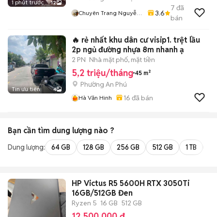
1 phút trước
12
7
đã
3.6
Chuyên Trang Nguyễn
bán
Văn Quyết
🔥 rẻ nhất khu dân cư visip1. trệt lầu
2p ngủ đường nhựa 8m nhanh ạ
2 PN
Nhà mặt phố, mặt tiền
5,2 triệu/tháng
45 m²
Phường An Phú
Tin ưu tiên
4
16
đã bán
Hà Văn Hinh
Bạn cần tìm
dung lượng
nào ?
Dung lượng:
64 GB
128 GB
256 GB
512 GB
1 TB
2 
HP Victus R5 5600H RTX 3050Ti
16GB/512GB Đen
Ryzen 5
16 GB
512 GB
12.500.000 đ