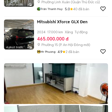
Phường Linh Xuân (Quận Thủ Đức cũ)
3 phút trước
2
5.0
40
đã bán
Trân Thanh Huy
Mitsubishi Xforce GLX Đen
2024
17.000 km
Xăng
Tự động
465.000.000 đ
Phường 15
(
P. An Hội Đông
mới)
4 phút trước
6
M
4.9
2
đã bán
Mr Phuong