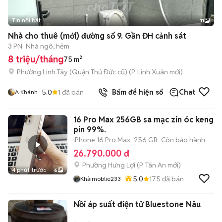
Tin nổi bật
11
+
2
Nhà cho thuê (mới) đường số 9. Gần ĐH cảnh sát
3 PN
Nhà ngõ, hẻm
8 triệu/tháng
75 m²
Phường Linh Tây (Quận Thủ Đức cũ)
(
P. Linh Xuân
mới)
5.0
1
đã bán
Bấm để hiện số
Chat
A Khánh
16 Pro Max 256GB sa mạc zin óc keng
pin 99%.
iPhone 16 Pro Max
256 GB
Còn bảo hành
26.790.000 đ
Phường Hưng Lợi
(
P. Tân An
mới)
4 phút trước
6
5.0
175
đã bán
Khảimoblie233
Nồi áp suất điện tử Bluestone Nâu