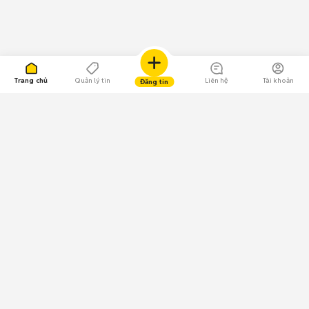
Trang chủ
Quản lý tin
Liên hệ
Tài khoản
Đăng tin
109.000 Bình chọn
Tải ứng dụng Chợ Tốt
Về Chợ Tốt
Quy chế sàn
Chính sách bảo mật
Giải quyết tranh chấp
CÔNG TY TNHH CHỢ TỐT - Người đại diện theo pháp luật:
Nguyễn Trọng Tấn; GPDKKD: 0312120782 do Sở KH & ĐT TP.HCM cấp ngày
11/01/2013;