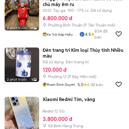
chủ máy êm ru
2012
Tay ga
100 - 175 cc
Đã sử dụng
6.800.000 đ
Phường Bình Thuận
(
P. Tân Thuận
mới)
2 phút trước
10
834
đã
4.5
Xe Trả Góp Hiếu
bán
CT
Đèn trang trí Kim loại Thủy tinh Nhiều
màu
Đã sử dụng
Đèn trang trí
120.000 đ
Phường 12
(
P. Bảy Hiền
mới)
2 phút trước
5
P
5.0
6
đã bán
Pham Đinh Duyên
Xiaomi Redmi Tím, vàng
Redmi 12 5G
3.800.000 đ
Xã Bình Hàng Trung
2 phút trước
6