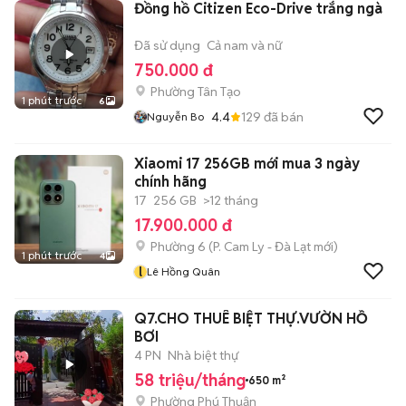
Đồng hồ Citizen Eco-Drive trắng ngà
Đã sử dụng
Cả nam và nữ
750.000 đ
Phường Tân Tạo
1 phút trước
6
4.4
129
đã bán
Nguyễn Bo
Xiaomi 17 256GB mới mua 3 ngày
chính hãng
17
256 GB
>12 tháng
17.900.000 đ
Phường 6
(
P. Cam Ly - Đà Lạt
mới)
1 phút trước
4
l
Lê Hồng Quân
Q7.CHO THUÊ BIỆT THỰ.VƯỜN HỒ
BƠI
4 PN
Nhà biệt thự
58 triệu/tháng
650 m²
Phường Phú Thuận