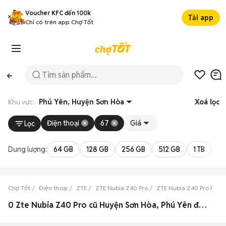
Voucher KFC đến 100k
Tải app
Chỉ có trên app Chợ Tốt
Khu vực:
Phú Yên, Huyện Sơn Hòa
Xoá lọc
Điện thoại
67
Giá
Lọc
Dung lượng:
64 GB
128 GB
256 GB
512 GB
1 TB
2 
Chợ Tốt
Điện thoại
ZTE
ZTE Nubia Z40 Pro
ZTE Nubia Z40 Pro Phú 
0 Zte Nubia Z40 Pro cũ Huyện Sơn Hòa, Phú Yên đẹp