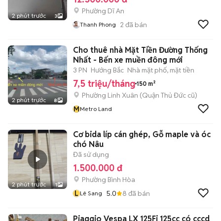
Phường Dĩ An
2 phút trước
3
2
đã bán
Thanh Phong
Cho thuê nhà Mặt Tiền Đường Thống
Nhất - Bến xe muền đông mới
3 PN
Hướng Bắc
Nhà mặt phố, mặt tiền
7,5 triệu/tháng
150 m²
Phường Linh Xuân (Quận Thủ Đức cũ)
2 phút trước
8
M
Metro Land
Cơ bida líp cán ghép, Gỗ maple và óc
chó Nâu
Đã sử dụng
1.500.000 đ
Phường Bình Hòa
2 phút trước
1
L
5.0
8
đã bán
Lê Sang
Piaggio Vespa LX 125Fi 125cc có cccd