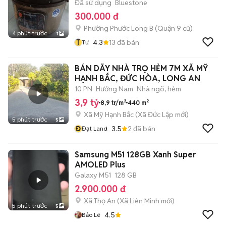
Đã sử dụng
Bluestone
300.000 đ
Phường Phước Long B (Quận 9 cũ)
4 phút trước
1
T
4.3
13
đã bán
Tư
BÁN DÃY NHÀ TRỌ HẺM 7M XÃ MỸ
HẠNH BẮC, ĐỨC HÒA, LONG AN
10 PN
Hướng Nam
Nhà ngõ, hẻm
3,9 tỷ
8,9 tr/m²
440 m²
Xã Mỹ Hạnh Bắc
(
Xã Đức Lập
mới)
5 phút trước
5
Đ
3.5
2
đã bán
Đạt Land
Samsung M51 128GB Xanh Super
AMOLED Plus
Galaxy M51
128 GB
2.900.000 đ
Xã Thọ An
(
Xã Liên Minh
mới)
5 phút trước
5
4.5
Bảo Lê