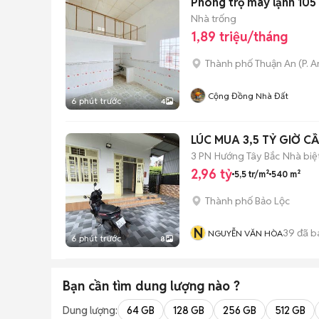
Phòng trọ máy lạnh 105
Nhà trống
1,89 triệu/tháng
Thành phố Thuận An
(
P. 
Cộng Đồng Nhà Đất
6 phút trước
4
3 PN
Hướng Tây Bắc
Nhà biệ
2,96 tỷ
5,5 tr/m²
540 m²
Thành phố Bảo Lộc
N
39
đã b
NGUYỄN VĂN HÒA
6 phút trước
8
Bạn cần tìm
dung lượng
nào ?
Dung lượng:
64 GB
128 GB
256 GB
512 GB