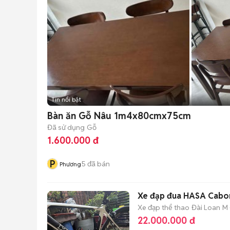
Tin nổi bật
Bàn ăn Gỗ Nâu 1m4x80cmx75cm
Đã sử dụng
Gỗ
1.600.000 đ
P
5
đã bán
Phương
Xe đạp đua HASA Cabon
Xe đạp thể thao
Đài Loan
M 
22.000.000 đ