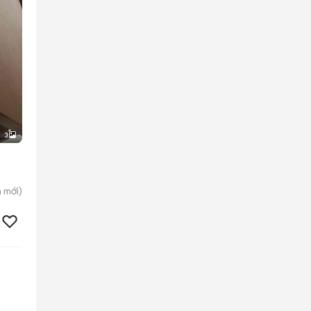
3
h
mới)