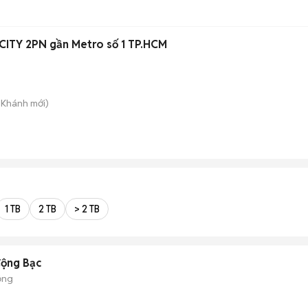
ITY 2PN gần Metro số 1 TP.HCM
n Khánh
mới)
1 TB
2 TB
> 2 TB
động Bạc
ộng