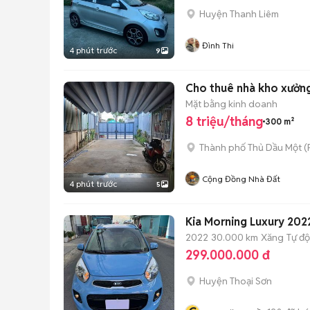
Huyện Thanh Liêm
Đình Thi
4 phút trước
9
Cho thuê nhà kho xưởn
Mặt bằng kinh doanh
8 triệu/tháng
300 m²
Thành phố Thủ Dầu Một
(
Cộng Đồng Nhà Đất
4 phút trước
5
Kia Morning Luxury 20
2022
30.000 km
Xăng
Tự đ
299.000.000 đ
Huyện Thoại Sơn