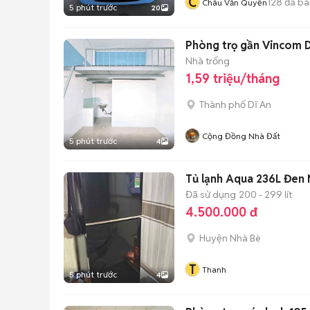
C
128
đã bá
Châu Văn Quyền
5 phút trước
20
Phòng trọ gần Vincom 
Nhà trống
1,59 triệu/tháng
Thành phố Dĩ An
Cộng Đồng Nhà Đất
5 phút trước
4
Tủ lạnh Aqua 236L Đen
Đã sử dụng
200 - 299 lít
4.500.000 đ
Huyện Nhà Bè
T
Thanh
5 phút trước
4