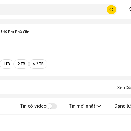
 Z40 Pro Phú Yên
1 TB
2 TB
> 2 TB
Xem Cử
Tin có video
Tin mới nhất
Dạng lư