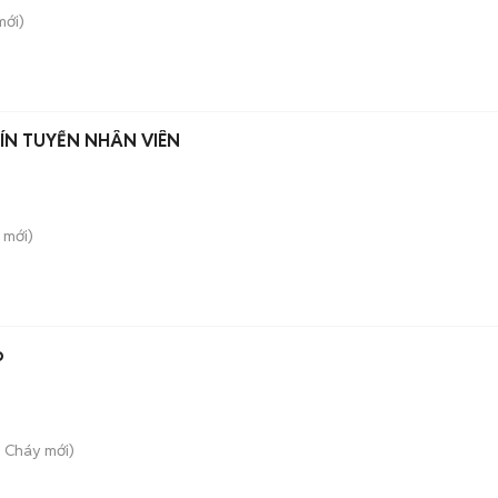
ới)
ÍN TUYỂN NHÂN VIÊN
mới)
o
ãi Cháy
mới)