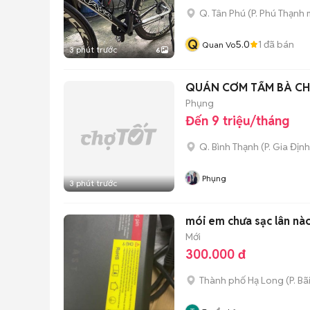
Q. Tân Phú
(
P. Phú Thạnh
m
Q
5.0
1
đã bán
Quan Vo
3 phút trước
6
QUÁN CƠM TẤM BÀ CH
Phụng
Đến 9 triệu/tháng
Q. Bình Thạnh
(
P. Gia Định
Phụng
3 phút trước
mói em chưa sạc lân nà
Mới
300.000 đ
Thành phố Hạ Long
(
P. B