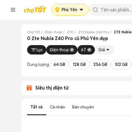
Phú Yên
Chợ Tốt
Điện thoại
ZTE
ZTE Nubia Z40 Pro
ZTE Nubia
0 Zte Nubia Z40 Pro cũ Phú Yên đẹp
Lọc
Điện thoại
67
Giá
Dung lượng:
64 GB
128 GB
256 GB
512 GB
Siêu thị điện tử
Tất cả
Cá nhân
Bán chuyên