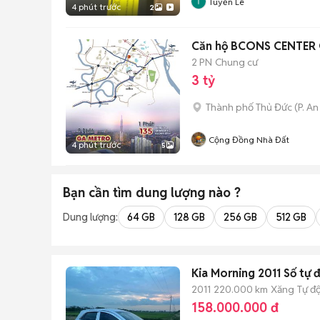
Tuyển Lê
4 phút trước
2
Căn hộ BCONS CENTER C
2 PN
Chung cư
3 tỷ
Thành phố Thủ Đức
(
P. A
Cộng Đồng Nhà Đất
4 phút trước
5
Bạn cần tìm
dung lượng
nào ?
Dung lượng:
64 GB
128 GB
256 GB
512 GB
Kia Morning 2011 Số tự 
2011
220.000 km
Xăng
Tự đ
158.000.000 đ