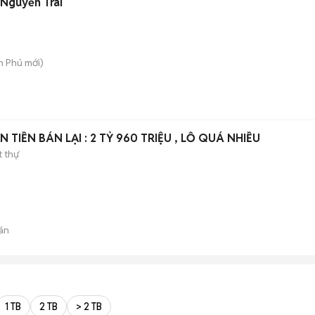
 Nguyễn Trãi
An Phú
mới)
LÚC MUA 3,5 TỶ GIỜ CẦN TIỀN BÁN LẠI : 2 TỶ 960 TRIỆU , LỖ QUÁ NHIỀU
t thự
án
1 TB
2 TB
> 2 TB