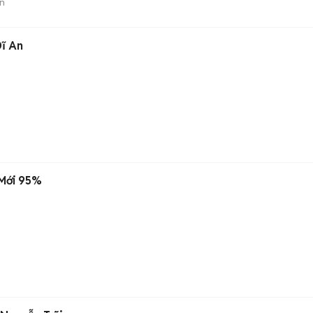
n
Dĩ An
 Mới 95%