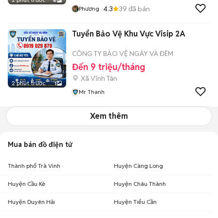
6
4.3
39
đã bán
Phương
Tuyển Bảo Vệ Khu Vực Visip 2A
CÔNG TY BẢO VỆ NGÀY VÀ ĐÊM
Đến 9 triệu/tháng
Xã Vĩnh Tân
2 phút trước
1
Mr Thanh
Xem thêm
Mua bán đồ điện tử
Thành phố Trà Vinh
Huyện Càng Long
Huyện Cầu Kè
Huyện Châu Thành
Huyện Duyên Hải
Huyện Tiểu Cần