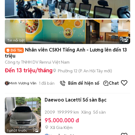
Tin nổi bật
6
+
2
Nhân viên CSKH Tiếng Anh - Lương lên đến 13
triệu
Công ty TNHH DV Renrui Việt Nam
Đến 13 triệu/tháng
Phường 12
(
P. An Hội Tây
mới)
1
đã bán
Bấm để hiện số
Chat
Minh Vương Văn
Daewoo Lacetti Số sàn Bạc
2009
199.999 km
Xăng
Số sàn
95.000.000 đ
Xã Gia Kiệm
1 phút trước
7