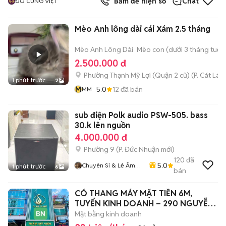
Bấm để hiện số
Chat
ĐỒ CÚNG VIỆT
Mèo Anh lông dài cái Xám 2.5 tháng
Mèo Anh Lông Dài
Mèo con (dưới 3 tháng tuổi)
2.500.000 đ
Phường Thạnh Mỹ Lợi (Quận 2 cũ)
(
P. Cát Lái
m
1 phút trước
2
M
5.0
12
đã bán
MM
sub điện Polk audio PSW-505. bass
30.k lên nguồn
4.000.000 đ
Phường 9
(
P. Đức Nhuận
mới)
120
đã
5.0
Chuyên Sỉ & Lẻ Âm
1 phút trước
6
bán
Thanh Bãi Toàn Quốc
CÓ THANG MÁY MẶT TIỀN 6M,
TUYẾN KINH DOANH – 290 NGUYỄN
THIỆN THUẬT Q3
Mặt bằng kinh doanh