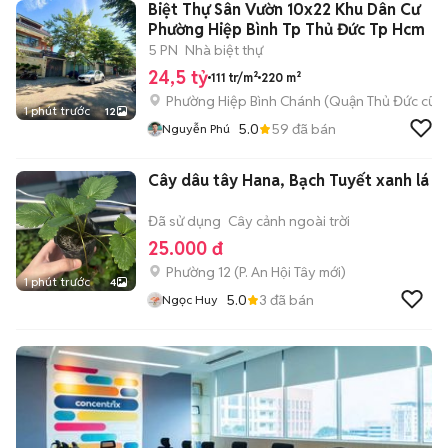
Biệt Thự Sân Vườn 10x22 Khu Dân Cư
Phường Hiệp Bình Tp Thủ Đức Tp Hcm
5 PN
Nhà biệt thự
24,5 tỷ
111 tr/m²
220 m²
Phường Hiệp Bình Chánh (Quận Thủ Đức cũ)
1 phút trước
12
5.0
59
đã bán
Nguyễn Phú
Cây dâu tây Hana, Bạch Tuyết xanh lá
Đã sử dụng
Cây cảnh ngoài trời
25.000 đ
Phường 12
(
P. An Hội Tây
mới)
1 phút trước
4
5.0
3
đã bán
Ngọc Huy