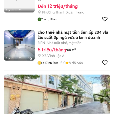
VHC
Đến 12 triệu/tháng
1 phút trước
Phường Thanh Xuân Trung
Trang Phan
cho thuê nhà mặt tiền liên ấp 234 vla
lầu suốt 3p ngủ vừa ở kinh doanh
3 PN
Nhà mặt phố, mặt tiền
5 triệu/tháng
60 m²
Xã Vĩnh Lộc A
1 phút trước
3
L
5.0
8
đã bán
Lê Đình Đức