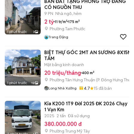
BÁN ĐẤT TẶNG PHÒNG TRỌ ĐANG
CÓ NGUỒN THU
9 PN
Nhà ngõ, hẻm
2 tỷ
11 tr/m²
175 m²
Phường Tam Phước
1 phút trước
3
Trang Đặng
BIỆT THỰ GÓC 2MT AN SƯƠNG 8X15M 
TẤM
Mặt bằng kinh doanh
20 triệu/tháng
400 m²
Phường Tân Hưng Thuận
(
P. Đông Hưng Thuậ
1 phút trước
12
4.7
15
đã bán
Long Nhà Xưởng
Kia K200 1T9 Đời 2025 ĐK 2026 Chạy
1 Vạn Km
2025
2 tấn
Đã sử dụng
380.000.000 đ
Phường Trung Mỹ Tây
2 phút trước