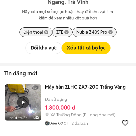
Ngang, Trà Vinh
Hãy xóa một số bộ lọc hoặc thay đổi khu vực tìm 
kiếm để xem nhiều kết quả hơn
Điện thoại
ZTE
Nubia Z40S Pro
Đổi khu vực
Xóa tất cả bộ lọc
Tin đăng mới
Máy hàn ZLHC ZX7-200 Trắng Vàng
Đã sử dụng
1.300.000 đ
Xã Trường Đông
(
P. Long Hoa
mới)
1 phút trước
5
2
đã bán
Điện Cơ C T