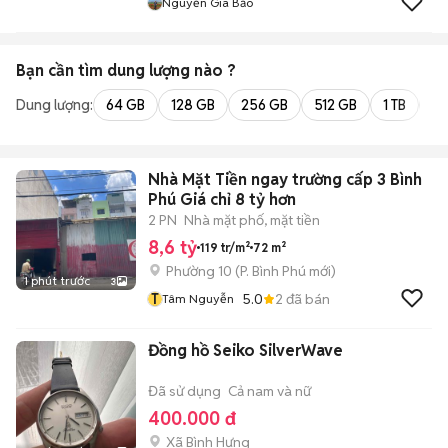
Nguyễn Gia Bảo
Bạn cần tìm
dung lượng
nào ?
Dung lượng:
64 GB
128 GB
256 GB
512 GB
1 TB
2 
Nhà Mặt Tiền ngay trường cấp 3 Bình
Phú Giá chỉ 8 tỷ hơn
2 PN
Nhà mặt phố, mặt tiền
8,6 tỷ
119 tr/m²
72 m²
Phường 10
(
P. Bình Phú
mới)
1 phút trước
3
T
5.0
2
đã bán
Tâm Nguyễn
Đồng hồ Seiko SilverWave
Đã sử dụng
Cả nam và nữ
400.000 đ
Xã Bình Hưng