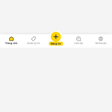
Trang chủ
Quản lý tin
Liên hệ
Tài khoản
Đăng tin
109.000 Bình chọn
Tải ứng dụng Chợ Tốt
Về Chợ Tốt
Quy chế sàn
Chính sách bảo mật
Giải quyết tranh chấp