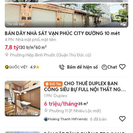
Tin nổi bật
8
+
2
BÁN DÃY NHÀ SÁT VẠN PHÚC CITY ĐƯỜNG 10 mét
4 PN
Nhà mặt phố, mặt tiền
7,8 tỷ
130 tr/m²
60 m²
Phường Hiệp Bình Phước (Quận Thủ Đức cũ)
Q
4.9
Bấm để hiện số
Chat
QUỐC VIỆT
CHO THUÊ DUPLEX BAN
CÔNG SIÊU BỰ FULL NỘI THẤT NGAY
CMT8 - Q3
1 PN
Duplex
6 triệu/tháng
35 m²
Phường 11
(
P. Nhiêu Lộc
mới)
1 phút trước
12
6
đã bán
Hoàng Thanh HiFriendz