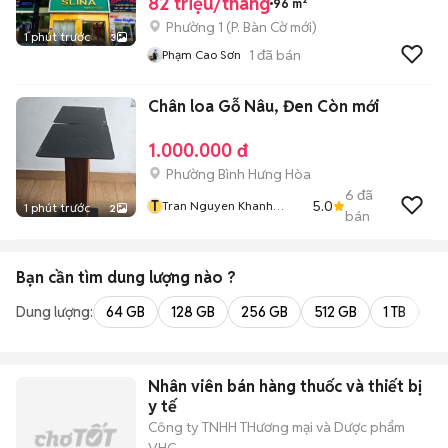
82 triệu/tháng
96 m²
Phường 1
(
P. Bàn Cờ
mới)
1 phút trước
3
1
đã bán
Phạm Cao Sơn
Chân loa Gỗ Nâu, Đen Còn mới
1.000.000 đ
Phường Bình Hưng Hòa
6
đã
T
5.0
Tran Nguyen Khanh
1 phút trước
2
bán
Dung
Bạn cần tìm
dung lượng
nào ?
Dung lượng:
64 GB
128 GB
256 GB
512 GB
1 TB
2 
Nhân viên bán hàng thuốc và thiết bị
y tế
Công ty TNHH THương mại và Dược phẩm