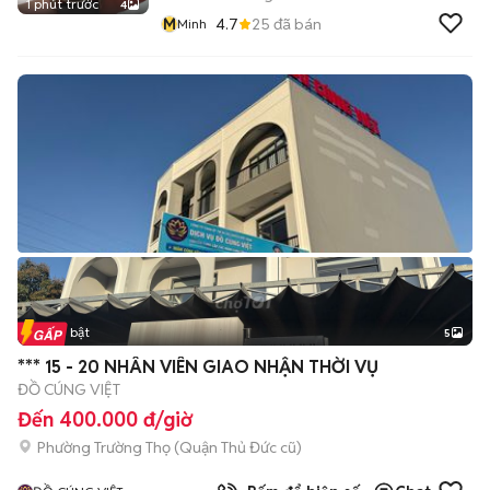
1 phút trước
4
M
4.7
25
đã bán
Minh
Tin nổi bật
5
*** 15 - 20 NHÂN VIÊN GIAO NHẬN THỜI VỤ
ĐỒ CÚNG VIỆT
Đến 400.000 đ/giờ
Phường Trường Thọ (Quận Thủ Đức cũ)