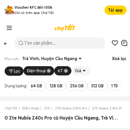
Voucher KFC đến 100k
Tải app
Chỉ có trên app Chợ Tốt
Khu vực:
Trà Vinh, Huyện Cầu Ngang
Xoá lọc
Điện thoại
67
Giá
Lọc
Dung lượng:
64 GB
128 GB
256 GB
512 GB
1 TB
2 
Chợ Tốt
Điện thoại
ZTE
ZTE Nubia Z40S Pro
ZTE Nubia Z40S Pro Trà
0 Zte Nubia Z40s Pro cũ Huyện Cầu Ngang, Trà Vinh đẹp