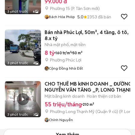
99.000 đ
Phường 15
(
P. Tân Sơn
mới)
3 phút trước
6
5.0
2353
đã bán
Bách Hóa Philip
Bán nhà Phúc Lợi, 50m², 4 tầng, ô tô,
8.x tỷ
Nhà mặt phố, mặt tiền
8 tỷ
160 tr/m²
50 m²
Phường Phúc Lợi
3 phút trước
4
Cộng Đồng Nhà Đất
CHO THUÊ MB kINH DOANH _ ĐƯỜNG
NGUYỄN VĂN TĂNG _P, LONG THẠNH 
_
Mặt bằng kinh doanh
Hoàn thiện cơ bản
55 triệu/tháng
210 m²
Phường Long Thạnh Mỹ (Quận 9 cũ)
(
P. Long
3 phút trước
3
Chính Nguyễn
Xem thêm