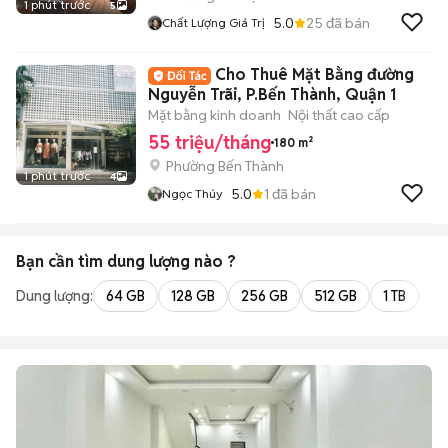
1 phút trước
5
5.0
25
đã bán
Chất Lượng Giá Trị
Cho Thuê Mặt Bằng đường
Nguyễn Trãi, P.Bến Thành, Quận 1
Mặt bằng kinh doanh
Nội thất cao cấp
55 triệu/tháng
180 m²
Phường Bến Thành
1 phút trước
4
5.0
1
đã bán
Ngọc Thúy
Bạn cần tìm
dung lượng
nào ?
Dung lượng:
64 GB
128 GB
256 GB
512 GB
1 TB
2 