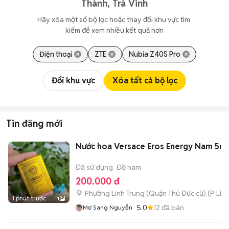
Thành, Trà Vinh
Hãy xóa một số bộ lọc hoặc thay đổi khu vực tìm 
kiếm để xem nhiều kết quả hơn
Điện thoại
ZTE
Nubia Z40S Pro
Đổi khu vực
Xóa tất cả bộ lọc
Tin đăng mới
Nước hoa Versace Eros Energy Nam 5ml
Đã sử dụng
Đồ nam
200.000 đ
Phường Linh Trung (Quận Thủ Đức cũ)
(
P. Lin
1 phút trước
1
5.0
12
đã bán
Mơ Sang Nguyễn