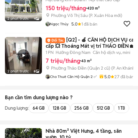
150 triệu/tháng
420 m²
Phường Võ Thị Sáu
(
P. Xuân Hòa
mới)
2 phút trước
4
5.0
1
đã bán
Ngọc Thúy
[Q2] - 🍎 CĂN HỘ DỊCH VỤ cao
cấp 💥 Thoáng Mát vị trí THẢO ĐIỀN 🏡
1 PN
Hướng Đông Nam
Căn hộ dịch vụ, mini
7 triệu/tháng
43 m²
Phường Thảo Điền (Quận 2 cũ)
(
P. An Khánh
m
2 phút trước
8
5.0
27
đã bán
Cho Thuê Căn Hộ Quận 2 ✅
Bạn cần tìm
dung lượng
nào ?
Dung lượng:
64 GB
128 GB
256 GB
512 GB
1 TB
2 
Nhà 80m² Việt Hưng, 4 tầng, sân
vườn, 10 tỷ