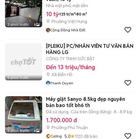
Nhà mặt phố, mặt tiền
10 tỷ
125 tr/m²
80 m²
Phường Việt Hưng
2 phút trước
5
Cộng Đồng Nhà Đất
[PLEIKU] PC/NHÂN VIÊN TƯ VẤN BÁN
HÀNG LG
CÔNG TY TNHH SỨC BẬT
Đến 13 triệu/tháng
Xã Biển Hồ
2 phút trước
Thanh Duyên
Máy giặt Sanyo 8.5kg đẹp nguyên
bản bao tốt bh6 th
Đã sử dụng
Cửa trên (lồng đứng)
8 - 8.9 kg
1.700.000 đ
Phường Phú Thuận
3 phút trước
6
C
5.0
1120
đã bán
Cương