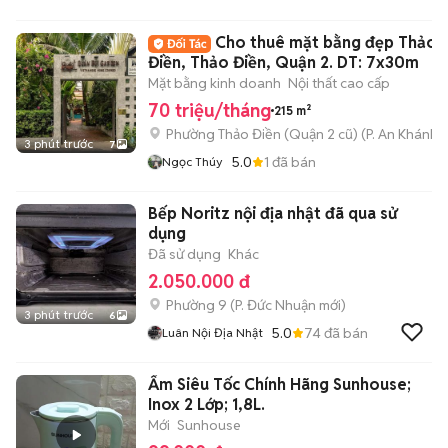
Cho thuê mặt bằng đẹp Thảo
Điền, Thảo Điền, Quận 2. DT: 7x30m
Mặt bằng kinh doanh
Nội thất cao cấp
70 triệu/tháng
215 m²
Phường Thảo Điền (Quận 2 cũ)
(
P. An Khánh
m
3 phút trước
7
5.0
1
đã bán
Ngọc Thúy
Bếp Noritz nội địa nhật đã qua sử
dụng
Đã sử dụng
Khác
2.050.000 đ
Phường 9
(
P. Đức Nhuận
mới)
3 phút trước
6
5.0
74
đã bán
Luân Nội Địa Nhật
Ấm Siêu Tốc Chính Hãng Sunhouse;
Inox 2 Lớp; 1,8L.
Mới
Sunhouse