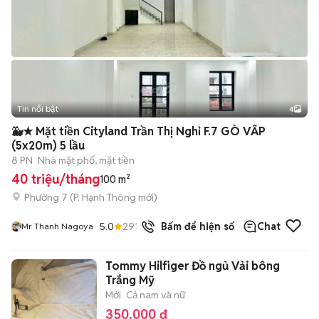
Tin nổi bật
4
🐳★ Mặt tiền Cityland Trần Thị Nghỉ F.7 GÒ VẤP
(5x20m) 5 lầu
8 PN
Nhà mặt phố, mặt tiền
40 triệu/tháng
100 m²
Phường 7
(
P. Hạnh Thông
mới)
5.0
291
đã bán
Bấm để hiện số
Chat
Mr Thanh Nagoya
Tommy Hilfiger Đồ ngủ Vải bông
Trắng Mỹ
Mới
Cả nam và nữ
350.000 đ