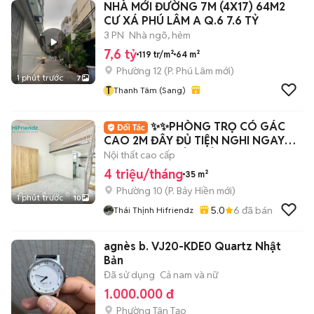
NHÀ MỚI ĐƯỜNG 7M (4X17) 64M2
CƯ XÁ PHÚ LÂM A Q.6 7.6 TỶ
3 PN
Nhà ngõ, hẻm
7,6 tỷ
119 tr/m²
64 m²
Phường 12
(
P. Phú Lâm
mới)
1 phút trước
7
T
Thanh Tâm (Sang)
✨✨PHÒNG TRỌ CÓ GÁC
CAO 2M ĐÂY ĐỦ TIỆN NGHI NGAY
LẠC LONG QUÂN - ÂU CƠ
Nội thất cao cấp
4 triệu/tháng
35 m²
Phường 10
(
P. Bảy Hiền
mới)
1 phút trước
10
5.0
6
đã bán
Thái Thịnh Hifriendz
agnès b. VJ20-KDE0 Quartz Nhật
Bản
Đã sử dụng
Cả nam và nữ
1.000.000 đ
Phường Tân Tạo