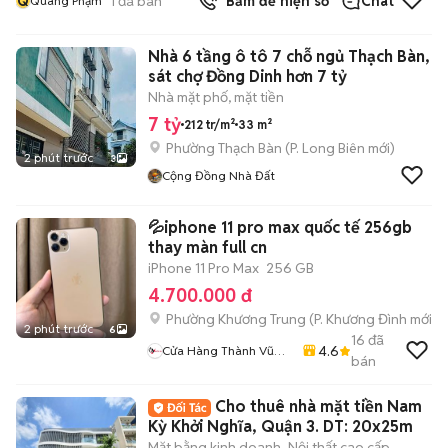
Q
1
đã bán
Bấm để hiện số
Chat
Quang Phạm
Nhà 6 tầng ô tô 7 chỗ ngủ Thạch Bàn,
sát chợ Đồng Dinh hơn 7 tỷ
Nhà mặt phố, mặt tiền
7 tỷ
212 tr/m²
33 m²
Phường Thạch Bàn
(
P. Long Biên
mới)
2 phút trước
3
Cộng Đồng Nhà Đất
💦iphone 11 pro max quốc tế 256gb
thay màn full cn
iPhone 11 Pro Max
256 GB
4.700.000 đ
Phường Khương Trung
(
P. Khương Đình
mới)
2 phút trước
6
16
đã
4.6
Cửa Hàng Thành Vũ
bán
Mobile
Cho thuê nhà mặt tiền Nam
Kỳ Khởi Nghĩa, Quận 3. DT: 20x25m
Mặt bằng kinh doanh
Nội thất cao cấp