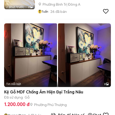
Phường Bình Trị Đông A
2 phút trước
2
T
26
đã bán
Tuấn
Tin nổi bật
2
Kệ Gỗ MDF Chống Ẩm Hiện Đại Trắng Nâu
Đã sử dụng
Gỗ
1.200.000 đ
Phường Phú Thượng