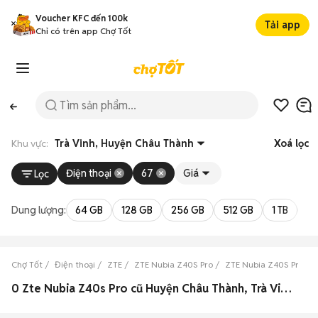
Voucher KFC đến 100k
Tải app
Chỉ có trên app Chợ Tốt
Khu vực:
Trà Vinh, Huyện Châu Thành
Xoá lọc
Điện thoại
67
Giá
Lọc
Dung lượng:
64 GB
128 GB
256 GB
512 GB
1 TB
2 
Chợ Tốt
Điện thoại
ZTE
ZTE Nubia Z40S Pro
ZTE Nubia Z40S Pro Trà
0 Zte Nubia Z40s Pro cũ Huyện Châu Thành, Trà Vinh đẹp