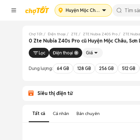
Huyện Mộc Châu
Chợ Tốt
Điện thoại
ZTE
ZTE Nubia Z40S Pro
ZTE Nubia
0 Zte Nubia Z40s Pro cũ Huyện Mộc Châu, Sơn 
Lọc
Điện thoại
Giá
Dung lượng:
64 GB
128 GB
256 GB
512 GB
Siêu thị điện tử
Tất cả
Cá nhân
Bán chuyên