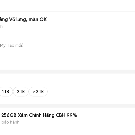
àng Vỡ lưng, màn OK
nh
. Mỹ Hào
mới)
1 TB
2 TB
> 2 TB
7 256GB Xám Chính Hãng CBH 99%
 bảo hành