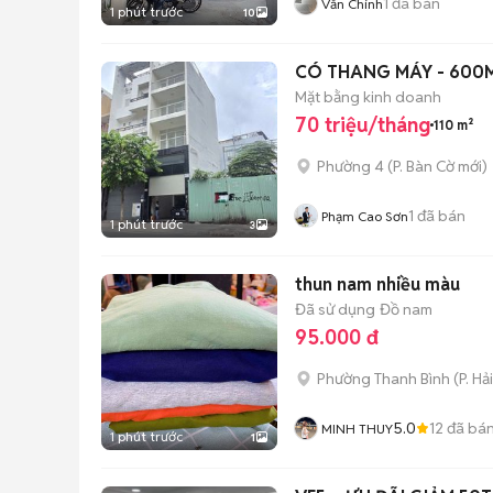
1
đã bán
Văn Chính
1 phút trước
10
CÓ THANG MÁY - 600M
Mặt bằng kinh doanh
70 triệu/tháng
110 m²
Phường 4
(
P. Bàn Cờ
mới)
1
đã bán
Phạm Cao Sơn
1 phút trước
3
thun nam nhiều màu
Đã sử dụng
Đồ nam
95.000 đ
Phường Thanh Bình
(
P. Hả
5.0
12
đã bá
MINH THUY
1 phút trước
1