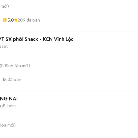
mới)
5.0
209
đã bán
-
T SX phôi Snack - KCN Vĩnh Lộc
sset
(
P. Bình Tân
mới)
18
đã bán
ỒNG NAI
gõ, hẻm
 Hòa
mới)