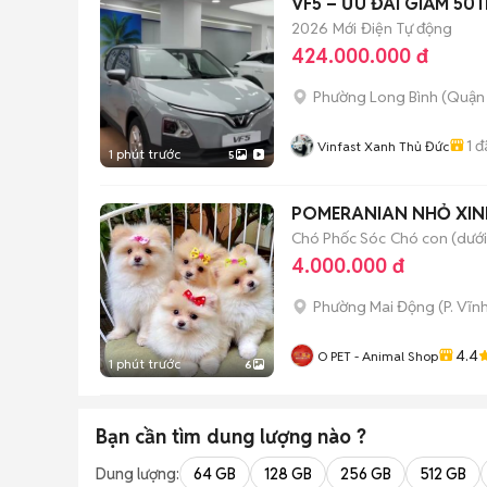
VF5 – ƯU ĐÃI GIẢM 50
2026
Mới
Điện
Tự động
424.000.000 đ
Phường Long Bình (Quận 
1
đ
Vinfast Xanh Thủ Đức
1 phút trước
5
POMERANIAN NHỎ XINH
Chó Phốc Sóc
Chó con (dưới
4.000.000 đ
Phường Mai Động
(
P. Vĩn
4.4
O PET - Animal Shop
1 phút trước
6
Bạn cần tìm
dung lượng
nào ?
Dung lượng:
64 GB
128 GB
256 GB
512 GB