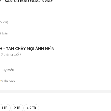
Tr - SẴN ĐỦ MÀU GIAO NGAY
9 cũ)
ã bán
 - TAN CHẢY MỌI ÁNH NHÌN
 3 tháng tuổi)
h Tuy
mới)
9
đã bán
1 TB
2 TB
> 2 TB