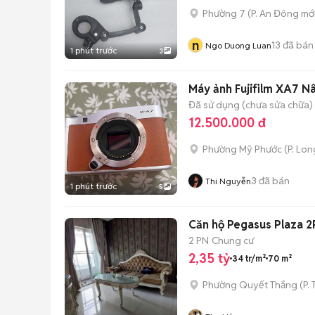
Phường 7
(
P. An Đông
mới
n
13
đã bán
Ngo Duong Luan
1 phút trước
3
Máy ảnh Fujifilm XA7 Nâ
Đã sử dụng (chưa sửa chữa)
12.500.000 đ
Phường Mỹ Phước
(
P. Lo
3
đã bán
Thi Nguyễn
1 phút trước
5
Căn hộ Pegasus Plaza 2P
2 PN
Chung cư
2,35 tỷ
34 tr/m²
70 m²
Phường Quyết Thắng
(
P. 