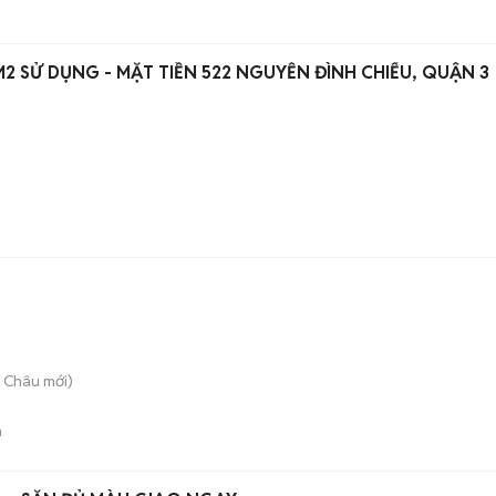
2 SỬ DỤNG - MẶT TIỀN 522 NGUYỄN ĐÌNH CHIỂU, QUẬN 3
i Châu
mới)
n