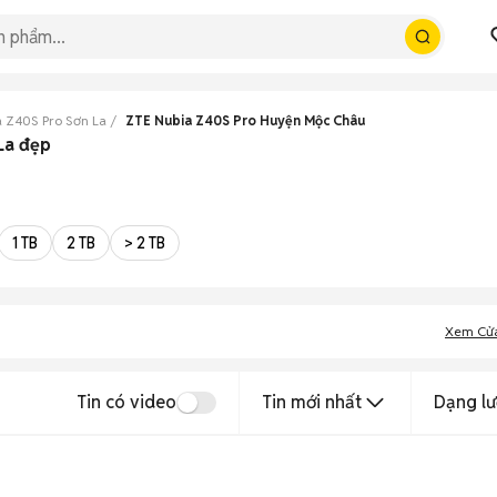
 Z40S Pro Sơn La
ZTE Nubia Z40S Pro Huyện Mộc Châu
La đẹp
1 TB
2 TB
> 2 TB
Xem Cử
Tin có video
Tin mới nhất
Dạng lư