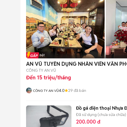
Tin nổi bật
AN VŨ TUYỂN DỤNG NHÂN VIÊN VĂN PH
CÔNG TY AN VŨ
Đến 15 triệu/tháng
4.0
29
đã bán
CÔNG TY AN VŨ
Đồ gá điện thoại Nhựa 
Đã sử dụng (chưa sửa chữa)
200.000 đ