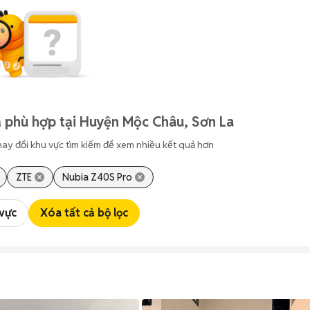
 phù hợp tại Huyện Mộc Châu, Sơn La
hay đổi khu vực tìm kiếm để xem nhiều kết quả hơn
ZTE
Nubia Z40S Pro
 vực
Xóa tất cả bộ lọc