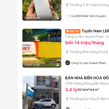
Phường 5
(
P. Chánh Hưng
CA REM BÁN TÁO-Chuyên
1 phút trước
5
Mua Bán ĐT-Thu Cũ Đổi Mới
Hỗ Trợ Trả Góp
Tuyển Nam LĐP
Công ty liên doanh Phạm - A
Đến 14 triệu/tháng
Phường Bình Hưng Hoà B
Công Ty Liên Doanh Phạm
1 phút trước
1
Asset
BÁN NHÀ BIÊN HOÀ Đ
3 PN
Hướng Đông Bắc
Nhà n
3,4 tỷ
53 tr/m²
64 m²
Phường Bửu Hòa
(
P. Biên