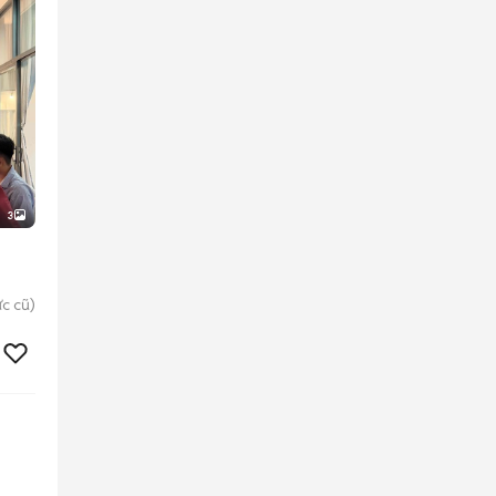
3
c cũ)