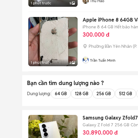
Thu Hảo
1 phút trước
5
Apple iPhone 8 64GB V
iPhone 8
64 GB
Hết bảo hà
300.000 đ
Phường Bần Yên Nhân
(
P
Trần Tuấn Minh
1 phút trước
2
Bạn cần tìm
dung lượng
nào ?
Dung lượng:
64 GB
128 GB
256 GB
512 GB
Samsung Galaxy Zfold
Galaxy Z Fold 7
256 GB
Còn
30.890.000 đ