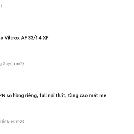
)
u Viltrox AF 33/1.4 XF
ng Xuyên
mới)
N sổ hồng riêng, full nội thất, tầng cao mát me
Trấn Biên
mới)