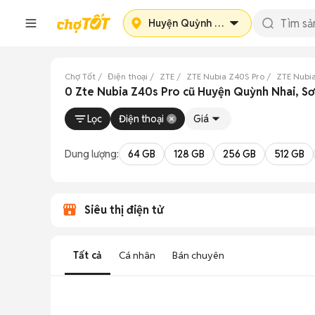
Huyện Quỳnh Nhai
Chợ Tốt
Điện thoại
ZTE
ZTE Nubia Z40S Pro
ZTE Nubia
0 Zte Nubia Z40s Pro cũ Huyện Quỳnh Nhai, Sơ
Lọc
Điện thoại
Giá
Dung lượng:
64 GB
128 GB
256 GB
512 GB
Siêu thị điện tử
Tất cả
Cá nhân
Bán chuyên