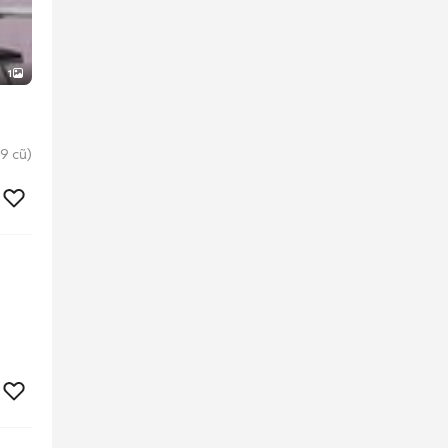
1
9 cũ)