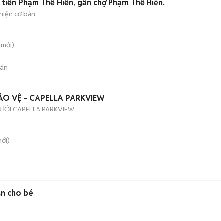
tiền Phạm Thế Hiển, gần chợ Phạm Thế Hiển.
hiện cơ bản
mới)
bán
ẢO VỆ - CAPELLA PARKVIEW
CƯỚI CAPELLA PARKVIEW
ới)
an cho bé