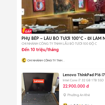
Tin nổi bật
PHỤ BẾP – LẨU BÒ TƯƠI 100°C - ĐI LÀM
CHI NHÁNH CÔNG TY TNHH LẨU BÒ TƯƠI 100 ĐỘ C
Đến 10 triệu/tháng
C
CHI NHÁNH CÔNG TY TNHH
LẨU BÒ TƯƠI 100 ĐỘ C
Lenovo ThinkPad P16 i
Intel Core i7
32 GB
1 TB
SSD
22.900.000 đ
Phường An Khê