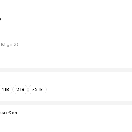
o
 Hưng
mới)
1 TB
2 TB
> 2 TB
sso Đen