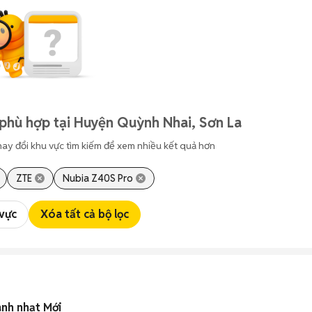
phù hợp tại Huyện Quỳnh Nhai, Sơn La
hay đổi khu vực tìm kiếm để xem nhiều kết quả hơn
ZTE
Nubia Z40S Pro
 vực
Xóa tất cả bộ lọc
anh nhạt Mới