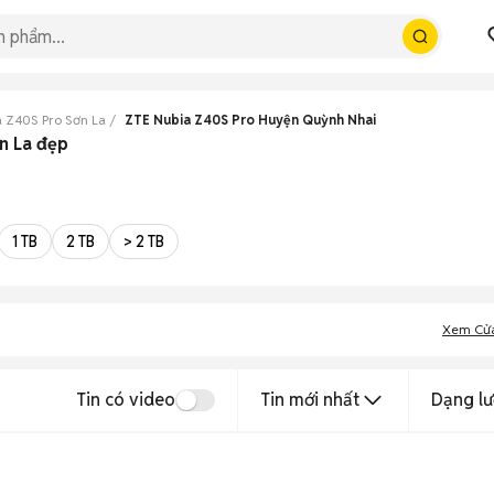
 Z40S Pro Sơn La
ZTE Nubia Z40S Pro Huyện Quỳnh Nhai
n La đẹp
1 TB
2 TB
> 2 TB
Xem Cử
Tin có video
Tin mới nhất
Dạng lư