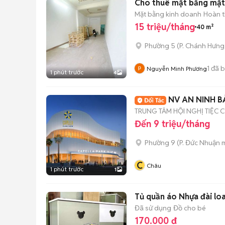
Cho thuê mặt bằng mặt 
Mặt bằng kinh doanh
Hoàn t
15 triệu/tháng
40 m²
Phường 5
(
P. Chánh Hưng
1
đã 
Nguyễn Minh Phương
1 phút trước
4
NV AN NINH B
TRUNG TÂM HỘI NGHỊ TIỆC 
Đến 9 triệu/tháng
Phường 9
(
P. Đức Nhuận
m
C
Châu
1 phút trước
1
Tủ quần áo Nhựa đài lo
Đã sử dụng
Đồ cho bé
170.000 đ