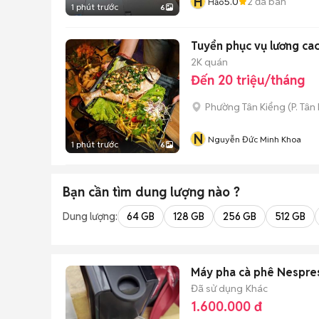
H
5.0
2
đã bán
Hảo
1 phút trước
6
Tuyển phục vụ lương ca
2K quán
Đến 20 triệu/tháng
Phường Tân Kiểng
(
P. Tân
N
Nguyễn Đức Minh Khoa
1 phút trước
6
Bạn cần tìm
dung lượng
nào ?
Dung lượng:
64 GB
128 GB
256 GB
512 GB
Máy pha cà phê Nespre
Đã sử dụng
Khác
1.600.000 đ