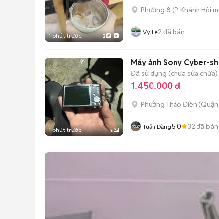
Phường 8
(
P. Khánh Hội
mớ
2
đã bán
Vy Le
1 phút trước
2
Máy ảnh Sony Cyber-sho
Đã sử dụng (chưa sửa chữa)
1.450.000 đ
Phường Thảo Điền (Quận 
5.0
32
đã bán
Tuấn Dăng
1 phút trước
5