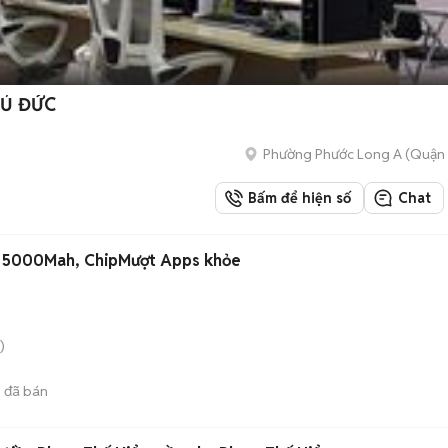
HỦ ĐỨC
Phường Phước Long A (Quận 
Bấm để hiện số
Chat
u 5000Mah, ChipMượt Apps khỏe
)
6
đã bán