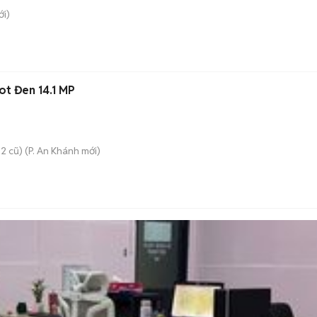
i)
t Đen 14.1 MP
2 cũ)
(
P. An Khánh
mới)