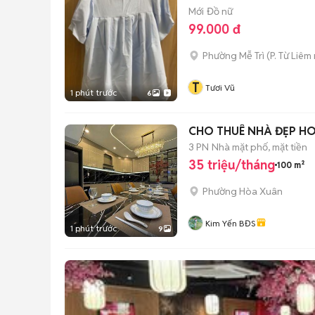
Mới
Đồ nữ
99.000 đ
Phường Mễ Trì
(
P. Từ Liêm
T
Tươi Vũ
1 phút trước
6
CHO THUÊ NHÀ ĐẸP HO
3 PN
Nhà mặt phố, mặt tiền
35 triệu/tháng
100 m²
Phường Hòa Xuân
Kim Yến BĐS
1 phút trước
9