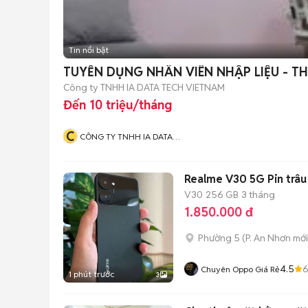
Tin nổi bật
TUYỂN DỤNG NHÂN VIÊN NHẬP LIỆU - T
Công ty TNHH IA DATA TECH VIETNAM
Đến 10 triệu/tháng
C
CÔNG TY TNHH IA DATA
TECH VIETNAM
Realme V30 5G Pin trâ
V30
256 GB
3 tháng
1.850.000 đ
Phường 5
(
P. An Nhơn
mới
4.5
Chuyên Oppo Giá Rẻ
1 phút trước
3