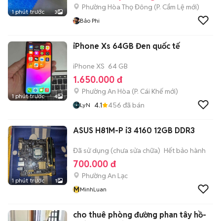
Phường Hòa Thọ Đông
(
P. Cẩm Lệ
mới)
1 phút trước
3
Bảo Phi
iPhone Xs 64GB Đen quốc tế
iPhone XS
64 GB
1.650.000 đ
Phường An Hòa
(
P. Cái Khế
mới)
1 phút trước
4
4.1
456
đã bán
LyN
ASUS H81M-P i3 4160 12GB DDR3
Đã sử dụng (chưa sửa chữa)
Hết bảo hành
700.000 đ
Phường An Lạc
1 phút trước
1
M
MinhLuan
cho thuê phòng đường phan tây hồ-