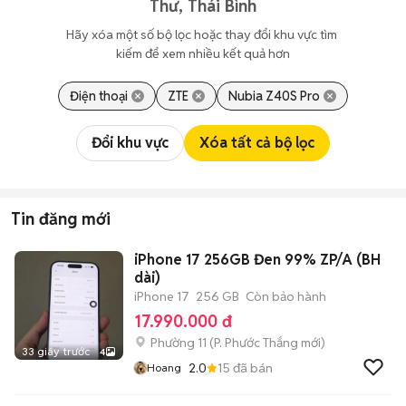
Thư, Thái Bình
Hãy xóa một số bộ lọc hoặc thay đổi khu vực tìm 
kiếm để xem nhiều kết quả hơn
Điện thoại
ZTE
Nubia Z40S Pro
Đổi khu vực
Xóa tất cả bộ lọc
Tin đăng mới
iPhone 17 256GB Đen 99% ZP/A (BH
dài)
iPhone 17
256 GB
Còn bảo hành
17.990.000 đ
Phường 11
(
P. Phước Thắng
mới)
33 giây trước
4
2.0
15
đã bán
Hoang