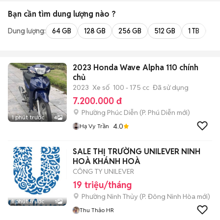
Bạn cần tìm
dung lượng
nào ?
Dung lượng:
64 GB
128 GB
256 GB
512 GB
1 TB
2 
2023 Honda Wave Alpha 110 chính
chủ
2023
Xe số
100 - 175 cc
Đã sử dụng
7.200.000 đ
Phường Phúc Diễn
(
P. Phú Diễn
mới)
1 phút trước
4
4.0
Hạ Vy Trần
SALE THỊ TRƯỜNG UNILEVER NINH
HOÀ KHÁNH HOÀ
CÔNG TY UNILEVER
19 triệu/tháng
Phường Ninh Thủy
(
P. Đông Ninh Hòa
mới)
1 phút trước
1
Thu Thảo HR