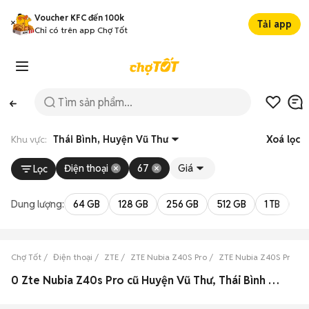
Voucher KFC đến 100k
Tải app
Chỉ có trên app Chợ Tốt
Khu vực:
Thái Bình, Huyện Vũ Thư
Xoá lọc
Điện thoại
67
Giá
Lọc
Dung lượng:
64 GB
128 GB
256 GB
512 GB
1 TB
2 
Chợ Tốt
Điện thoại
ZTE
ZTE Nubia Z40S Pro
ZTE Nubia Z40S Pro Thá
0 Zte Nubia Z40s Pro cũ Huyện Vũ Thư, Thái Bình đẹp