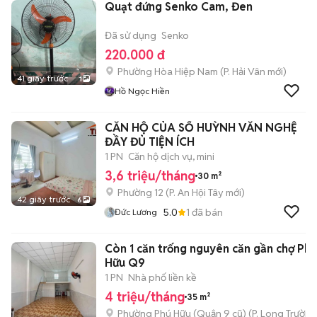
Quạt đứng Senko Cam, Đen
Đã sử dụng
Senko
220.000 đ
Phường Hòa Hiệp Nam
(
P. Hải Vân
mới)
41 giây trước
1
Hồ Ngọc Hiền
CĂN HỘ CỦA SỔ HUỲNH VĂN NGHỆ
ĐẦY ĐỦ TIỆN ÍCH
1 PN
Căn hộ dịch vụ, mini
3,6 triệu/tháng
30 m²
Phường 12
(
P. An Hội Tây
mới)
42 giây trước
6
5.0
1
đã bán
Đức Lương
Còn 1 căn trống nguyên căn gần chợ Phú
Hữu Q9
1 PN
Nhà phố liền kề
4 triệu/tháng
35 m²
Phường Phú Hữu (Quận 9 cũ)
(
P. Long Trường