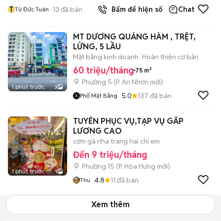
T
13
đã bán
Bấm để hiện số
Chat
Từ Đức Tuân
MT DƯƠNG QUẢNG HÀM , TRỆT,
LỬNG, 5 LẦU
Mặt bằng kinh doanh
Hoàn thiện cơ bản
60 triệu/tháng
75 m²
Phường 5
(
P. An Nhơn
mới)
1 phút trước
3
5.0
137
đã bán
Phố Mặt Bằng
TUYỂN PHỤC VỤ,TẠP VỤ GẤP
LƯƠNG CAO
cơm gà nha trang hai chi em
Đến 9 triệu/tháng
Phường 15
(
P. Hòa Hưng
mới)
1 phút trước
1
4.8
11
đã bán
Thu
Xem thêm