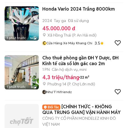
Honda Vario 2024 Trắng 8000km
2024
Tay ga
Đã sử dụng
45.000.000 đ
Xã Hồng Thái
(
P. An Hải
mới)
1 phút trước
16
C
3.5
Cửa Hàng Xe Máy Khang Chi
Cho thuê phòng gần ĐH Y Dược, ĐH
Kinh tế cửa sổ lớn gác cao 2m
1 PN
Căn hộ dịch vụ, mini
4,3 triệu/tháng
22 m²
Phường 14
(
P. Chợ Lớn
mới)
1 phút trước
6
Như Ý Hifriendz
[CHÍNH THỨC - KHÔNG
QUA TRUNG GIAN] VẬN HÀNH MÁY
CÔNG TY CỔ PHẦN MONDELEZ KINH ĐÔ
VIỆT NAM