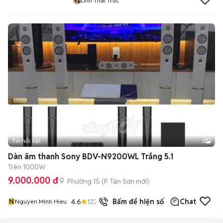
Linh Thai Truc
Tin nổi bật
3
Dàn âm thanh Sony BDV-N9200WL Trắng 5.1
Trên 1000W
9.000.000 đ
Phường 15
(
P. Tân Sơn
mới)
N
4.6
122
đã bán
Bấm để hiện số
Chat
Nguyen Minh Hieu