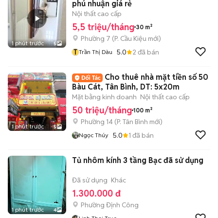
phú nhuận giá rẻ
Nội thất cao cấp
5,5 triệu/tháng
30 m²
Phường 7
(
P. Cầu Kiệu
mới)
1 phút trước
5
T
5.0
2
đã bán
Trần Thị Dàu
Cho thuê nhà mặt tiền số 50
Bàu Cát, Tân Bình, DT: 5x20m
Mặt bằng kinh doanh
Nội thất cao cấp
50 triệu/tháng
100 m²
Phường 14
(
P. Tân Bình
mới)
1 phút trước
5
5.0
1
đã bán
Ngọc Thúy
Tủ nhôm kính 3 tầng Bạc đã sử dụng
Đã sử dụng
Khác
1.300.000 đ
Phường Định Công
1 phút trước
4