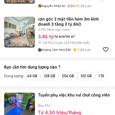
43 giây trước
3
N
5.0
10
đã bán
Nguyễn Nhật An
căn góc 2 mặt tiền hẻm 3m kinh
doanh 3 tầng 3 tỷ 860
3 PN
Nhà ngõ, hẻm
3,86 tỷ
76 tr/m²
51 m²
Xã Phú Xuân
(
Xã Nhà Bè
mới)
1 phút trước
10
2
đã bán
Hoàng Tâm Nhà Đất
Bạn cần tìm
dung lượng
nào ?
Dung lượng:
64 GB
128 GB
256 GB
512 GB
1 TB
2 
Tuyển phụ việc khu vui chơi công viên
Bảo Phi
Từ 4,50 triệu/tháng