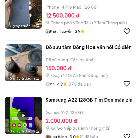
iPhone 14 Pro Max
128 GB
12.500.000 đ
Thành phố Vũng Tàu
(
P. Tam Thắng
mới)
37 giây trước
5
3.9
Phát Nguyễn
Đồ sưu tầm Đồng Hoa văn nổi Cổ điển
Đã sử dụng
Các loại khác
150.000 đ
Quận 12
(
P. An Phú Đông
mới)
40 giây trước
6
4.9
1075
đã bán
Bé
Samsung A22 128GB Tím Đen màn zin
Galaxy A22
128 GB
2.000.000 đ
Q. Gò Vấp
(
P. Hạnh Thông
mới)
40 giây trước
6
5.0
21
đã bán
Như Băng