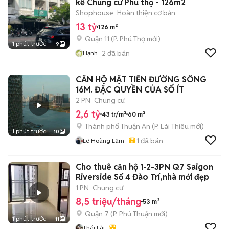
kề Chung cư Phú thọ - 126m2
Shophouse
Hoàn thiện cơ bản
13 tỷ
126 m²
Quận 11
(
P. Phú Thọ
mới)
1 phút trước
9
2
đã bán
Hạnh
CĂN HỘ MẶT TIỀN ĐƯỜNG SÔNG
16M. ĐẶC QUYỀN CỦA SỐ ÍT
2 PN
Chung cư
2,6 tỷ
43 tr/m²
60 m²
Thành phố Thuận An
(
P. Lái Thiêu
mới)
1 phút trước
10
1
đã bán
Lê Hoàng Lâm
Cho thuê căn hộ 1-2-3PN Q7 Saigon
Riverside Số 4 Đào Trí,nhà mới đẹp
1 PN
Chung cư
8,5 triệu/tháng
53 m²
Quận 7
(
P. Phú Thuận
mới)
1 phút trước
11
Thái Lài