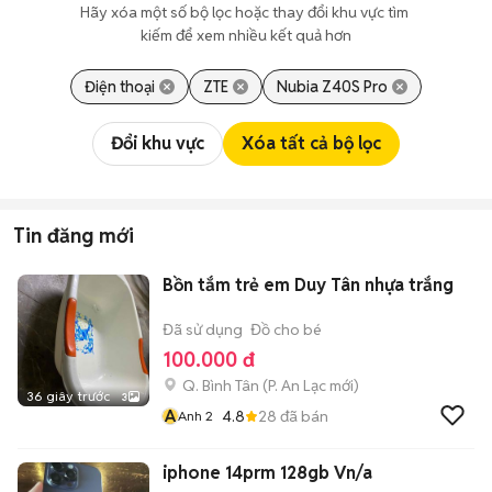
Hãy xóa một số bộ lọc hoặc thay đổi khu vực tìm 
kiếm để xem nhiều kết quả hơn
Điện thoại
ZTE
Nubia Z40S Pro
Đổi khu vực
Xóa tất cả bộ lọc
Tin đăng mới
Bồn tắm trẻ em Duy Tân nhựa trắng
Đã sử dụng
Đồ cho bé
100.000 đ
Q. Bình Tân
(
P. An Lạc
mới)
36 giây trước
3
A
4.8
28
đã bán
Anh 2
iphone 14prm 128gb Vn/a