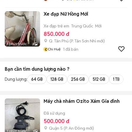
Xe đạp Nữ Hồng Mới
Xe đạp trẻ em
Trung Quốc
Mới
850.000 đ
Q. Tân Phú
(
P. Tân Sơn Nhì
mới)
1 phút trước
2
c
1
đã bán
Chi Huệ
Bạn cần tìm
dung lượng
nào ?
Dung lượng:
64 GB
128 GB
256 GB
512 GB
1 TB
2 
Máy chà nhám Ozito Xám Gia đình
Đã sử dụng
500.000 đ
Quận 5
(
P. An Đông
mới)
1 phút trước
1