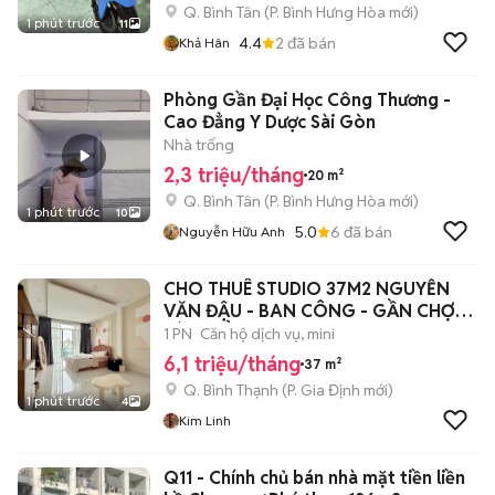
Q. Bình Tân
(
P. Bình Hưng Hòa
mới)
1 phút trước
11
4.4
2
đã bán
Khả Hân
Phòng Gần Đại Học Công Thương -
Cao Đẳng Y Dược Sài Gòn
Nhà trống
2,3 triệu/tháng
20 m²
Q. Bình Tân
(
P. Bình Hưng Hòa
mới)
1 phút trước
10
5.0
6
đã bán
Nguyễn Hữu Anh
CHO THUÊ STUDIO 37M2 NGUYỄN
VĂN ĐẬU - BAN CÔNG - GẦN CHỢ
BÀ CHIỂU
1 PN
Căn hộ dịch vụ, mini
6,1 triệu/tháng
37 m²
Q. Bình Thạnh
(
P. Gia Định
mới)
1 phút trước
4
Kim Linh
Q11 - Chính chủ bán nhà mặt tiền liền