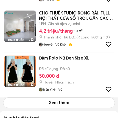
CHO THUÊ STUDIO RỘNG RÃI, FULL
NỘI THẤT CỬA SỔ TRỜI, GẦN CÁC
TĐH Q9
1 PN
Căn hộ dịch vụ, mini
4,2 triệu/tháng
30 m²
Thành phố Thủ Đức
(
P. Long Trường
mới)
1 phút trước
7
Nguyễn Vũ Khôi
Đầm Polo Nữ Đen Size XL
Đã sử dụng
Đồ nữ
50.000 đ
Huyện Nhơn Trạch
1 phút trước
1
Trần Ý Nhi Võ
Xem thêm