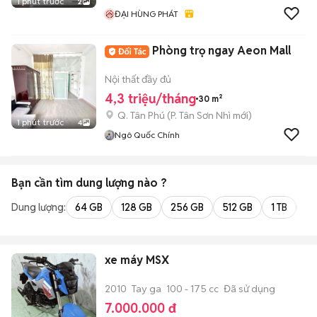
1 phút trước
2
ĐẠI HÙNG PHÁT
Phòng trọ ngay Aeon Mall
Nội thất đầy đủ
4,3 triệu/tháng
30 m²
Q. Tân Phú
(
P. Tân Sơn Nhì
mới)
1 phút trước
4
Ngô Quốc Chính
Bạn cần tìm
dung lượng
nào ?
Dung lượng:
64 GB
128 GB
256 GB
512 GB
1 TB
2 
xe máy MSX
2010
Tay ga
100 - 175 cc
Đã sử dụng
7.000.000 đ