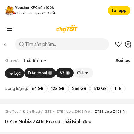
Voucher KFC đến 100k
Tải app
Chỉ có trên app Chợ Tốt
Khu vực:
Thái Bình
Xoá lọc
Điện thoại
67
Giá
Lọc
Dung lượng:
64 GB
128 GB
256 GB
512 GB
1 TB
2 
Chợ Tốt
Điện thoại
ZTE
ZTE Nubia Z40S Pro
ZTE Nubia Z40S Pro Thá
0 Zte Nubia Z40s Pro cũ Thái Bình đẹp