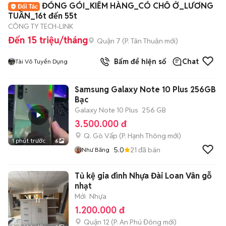
ĐÓNG GÓI_KIỂM HÀNG_CÓ CHỖ Ở_LƯƠNG
TUẦN_16t đến 55t
CÔNG TY TECH-LINK
Đến 15 triệu/tháng
Quận 7
(
P. Tân Thuận
mới)
Bấm để hiện số
Chat
Tài Võ Tuyển Dụng
Samsung Galaxy Note 10 Plus 256GB
Bạc
Galaxy Note 10 Plus
256 GB
3.500.000 đ
Q. Gò Vấp
(
P. Hạnh Thông
mới)
1 phút trước
6
5.0
21
đã bán
Như Băng
Tủ kệ gia đình Nhựa Đài Loan Vân gỗ
nhạt
Mới
Nhựa
1.200.000 đ
Quận 12
(
P. An Phú Đông
mới)