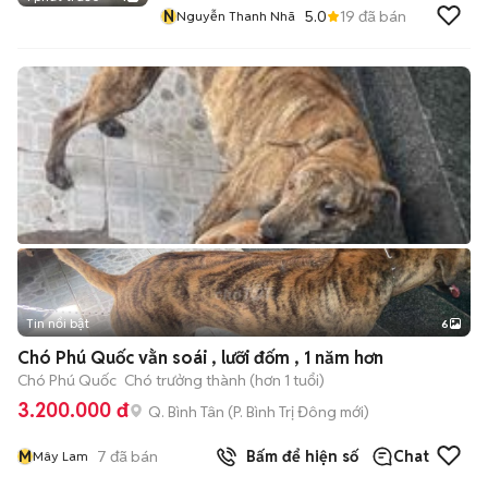
N
5.0
19
đã bán
Nguyễn Thanh Nhã
Tin nổi bật
6
+
2
Chó Phú Quốc vằn soái , lưỡi đốm , 1 năm hơn
Chó Phú Quốc
Chó trưởng thành (hơn 1 tuổi)
3.200.000 đ
Q. Bình Tân
(
P. Bình Trị Đông
mới)
M
7
đã bán
Bấm để hiện số
Chat
Mây Lam