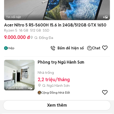
Tin nổi bật
6
+
2
Acer Nitro 5 R5-5600H 15.6 in 24GB/512GB GTX 1650
Ryzen 5
16 GB
512 GB
SSD
9.000.000 đ
Q. Đống Đa
Bấm để hiện số
Chat
Hiệp
Phòng trọ Ngũ Hành Sơn
Nhà trống
2,2 triệu/tháng
Q. Ngũ Hành Sơn
7 phút trước
4
Cộng Đồng Nhà Đất
Xem thêm