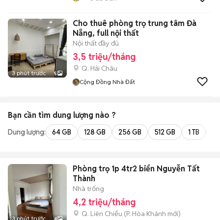
Cho thuê phòng trọ trung tâm Đà
Nẵng, full nội thất
Nội thất đầy đủ
3,5 triệu/tháng
Q. Hải Châu
3 phút trước
5
Cộng Đồng Nhà Đất
Bạn cần tìm
dung lượng
nào ?
Dung lượng:
64 GB
128 GB
256 GB
512 GB
1 TB
2 
Phòng trọ 1p 4tr2 biển Nguyễn Tất
Thành
Nhà trống
4,2 triệu/tháng
Q. Liên Chiểu
(
P. Hòa Khánh
mới)
3 phút trước
4