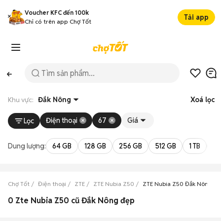
Voucher KFC đến 100k
Tải app
Chỉ có trên app Chợ Tốt
Khu vực:
Đắk Nông
Xoá lọc
Điện thoại
67
Giá
Lọc
Dung lượng:
64 GB
128 GB
256 GB
512 GB
1 TB
2 
Chợ Tốt
Điện thoại
ZTE
ZTE Nubia Z50
ZTE Nubia Z50 Đắk Nông
0 Zte Nubia Z50 cũ Đắk Nông đẹp