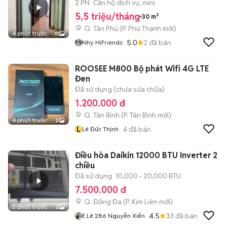
SEN, ĐH VĂN HIẾN
2 PN
Căn hộ dịch vụ, mini
5,5 triệu/tháng
30 m²
Q. Tân Phú
(
P. Phú Thạnh
mới)
4 phút trước
11
5.0
2
đã bán
Nhy HiFriendz
ROOSEE M800 Bộ phát Wifi 4G LTE
Đen
Đã sử dụng (chưa sửa chữa)
1.200.000 đ
Q. Tân Bình
(
P. Tân Bình
mới)
4 phút trước
2
L
4
đã bán
Lê Đức Thịnh
Điều hòa Daikin 12000 BTU Inverter 2
chiều
Đã sử dụng
10,000 - 20,000 BTU
7.500.000 đ
Q. Đống Đa
(
P. Kim Liên
mới)
5 phút trước
2
4.5
33
đã bán
E Lê 286 Nguyễn Xiển