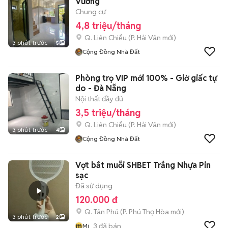
Vương
Chung cư
4,8 triệu/tháng
Q. Liên Chiểu
(
P. Hải Vân
mới)
3 phút trước
5
Cộng Đồng Nhà Đất
Phòng trọ VIP mới 100% - Giờ giấc tự
do - Đà Nẵng
Nội thất đầy đủ
3,5 triệu/tháng
Q. Liên Chiểu
(
P. Hải Vân
mới)
3 phút trước
4
Cộng Đồng Nhà Đất
Vợt bắt muỗi SHBET Trắng Nhựa Pin
sạc
Đã sử dụng
120.000 đ
Q. Tân Phú
(
P. Phú Thọ Hòa
mới)
3 phút trước
2
m
3
đã bán
Mi