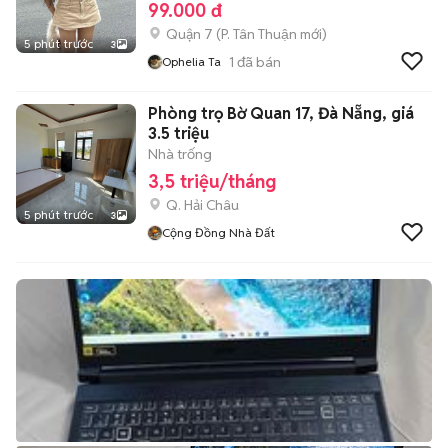
99.000 đ
Quận 7
(
P. Tân Thuận
mới)
5 phút trước
3
1
đã bán
Ophelia Ta
Phòng trọ Bờ Quan 17, Đà Nẵng, giá
3.5 triệu
Nhà trống
3,5 triệu/tháng
Q. Hải Châu
5 phút trước
3
Cộng Đồng Nhà Đất