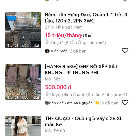
Hẻm Trần Hưng Đạo, Quận 1, 1 Trệt 3
Lầu, 120m2, 2PN 3WC
2 PN
Nhà ngõ, hẻm
15 triệu/tháng
30 m²
Quận 1
(
P. Cầu Ông Lãnh
mới)
5 phút trước
4
2
đã bán
Quốc Toán
[HÀNG 8.5KG] GHẾ BỐ XẾP SẮT
KHUNG TIP THÙNG PHI
Mới
Sắt
500.000 đ
Huyện Bình Chánh
(
Xã Tân Vĩnh Lộc
mới)
5 phút trước
6
16
đã bán
Bàn Ghế Cafe An Nguyễn
THE QUẠO - Quần giả váy size XL
màu Be
Mới
Đồ nữ