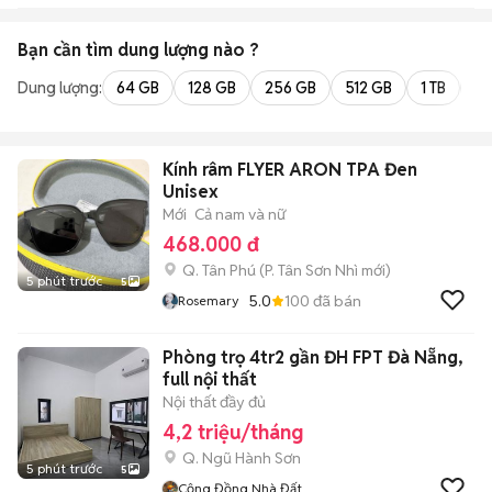
Bạn cần tìm
dung lượng
nào ?
Dung lượng:
64 GB
128 GB
256 GB
512 GB
1 TB
2 
Kính râm FLYER ARON TPA Đen
Unisex
Mới
Cả nam và nữ
468.000 đ
Q. Tân Phú
(
P. Tân Sơn Nhì
mới)
5 phút trước
5
5.0
100
đã bán
Rosemary
Phòng trọ 4tr2 gần ĐH FPT Đà Nẵng,
full nội thất
Nội thất đầy đủ
4,2 triệu/tháng
Q. Ngũ Hành Sơn
5 phút trước
5
Cộng Đồng Nhà Đất