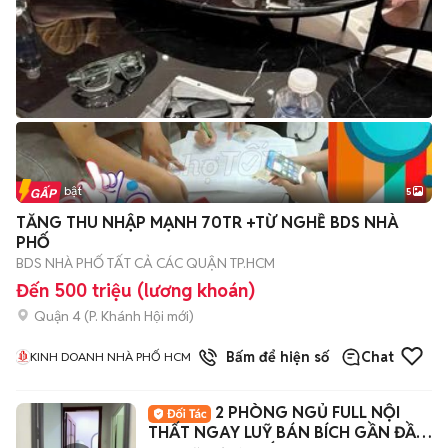
Tin nổi bật
5
TĂNG THU NHẬP MẠNH 70TR +TỪ NGHỀ BDS NHÀ
PHỐ
BDS NHÀ PHỐ TẤT CẢ CÁC QUẬN TP.HCM
Đến 500 triệu (lương khoán)
Quận 4
(
P. Khánh Hội
mới)
1
đã bán
Bấm để hiện số
Chat
KINH DOANH NHÀ PHỐ HCM
2 PHÒNG NGỦ FULL NỘI
THẤT NGAY LUỸ BÁN BÍCH GẦN ĐẦM